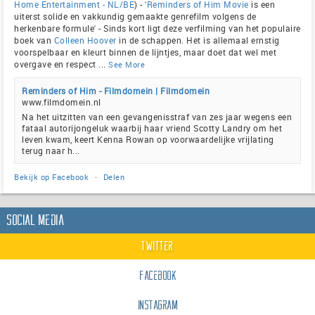
Home Entertainment - NL/BE
) - '
Reminders of Him Movie
is een
uiterst solide en vakkundig gemaakte genrefilm volgens de
herkenbare formule' - Sinds kort ligt deze verfilming van het populaire
boek van
Colleen Hoover
in de schappen. Het is allemaal ernstig
voorspelbaar en kleurt binnen de lijntjes, maar doet dat wel met
overgave en respect
...
See More
Reminders of Him - Filmdomein | Filmdomein
www.filmdomein.nl
Na het uitzitten van een gevangenisstraf van zes jaar wegens een
fataal autorijongeluk waarbij haar vriend Scotty Landry om het
leven kwam, keert Kenna Rowan op voorwaardelijke vrijlating
terug naar h...
Bekijk op Facebook
·
Delen
Social Media
Twitter
Facebook
Instagram