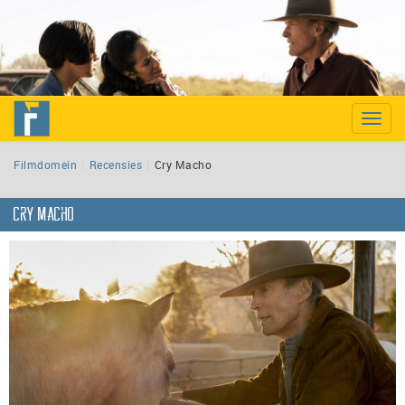
Toggle
naviga
Filmdomein
Recensies
Cry Macho
Cry Macho