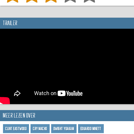
Trailer
Meer lezen over
Clint Eastwood
Cry Macho
Dwight Yoakam
Eduardo Minett