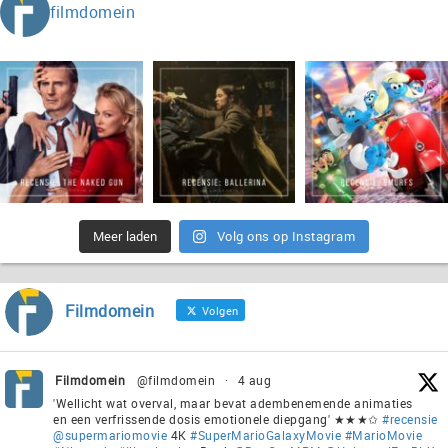
filmdomein
Meer laden
Volg ons op Instagram
Filmdomein
Volgen
Filmdomein
@filmdomein
·
4 aug
'Wellicht wat overval, maar bevat adembenemende animaties
en een verfrissende dosis emotionele diepgang' ★★★✩
#recensie
@supermariomovie
4K
#SuperMarioGalaxyMovie
#MarioMovie