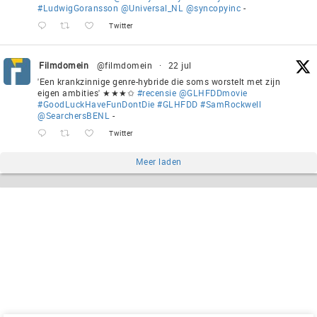
#LudwigGoransson
@Universal_NL
@syncopyinc
-
Twitter
Filmdomein
@filmdomein
·
22 jul
'Een krankzinnige genre-hybride die soms worstelt met zijn
eigen ambities' ★★★✩
#recensie
@GLHFDDmovie
#GoodLuckHaveFunDontDie
#GLHFDD
#SamRockwell
@SearchersBENL
-
Twitter
Meer laden