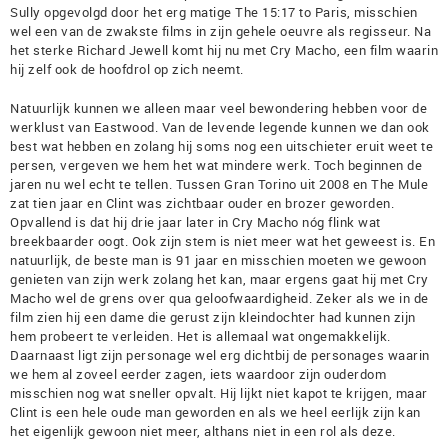
Sully opgevolgd door het erg matige The 15:17 to Paris, misschien
wel een van de zwakste films in zijn gehele oeuvre als regisseur. Na
het sterke Richard Jewell komt hij nu met Cry Macho, een film waarin
hij zelf ook de hoofdrol op zich neemt.
Natuurlijk kunnen we alleen maar veel bewondering hebben voor de
werklust van Eastwood. Van de levende legende kunnen we dan ook
best wat hebben en zolang hij soms nog een uitschieter eruit weet te
persen, vergeven we hem het wat mindere werk. Toch beginnen de
jaren nu wel echt te tellen. Tussen Gran Torino uit 2008 en The Mule
zat tien jaar en Clint was zichtbaar ouder en brozer geworden.
Opvallend is dat hij drie jaar later in Cry Macho nóg flink wat
breekbaarder oogt. Ook zijn stem is niet meer wat het geweest is. En
natuurlijk, de beste man is 91 jaar en misschien moeten we gewoon
genieten van zijn werk zolang het kan, maar ergens gaat hij met Cry
Macho wel de grens over qua geloofwaardigheid. Zeker als we in de
film zien hij een dame die gerust zijn kleindochter had kunnen zijn
hem probeert te verleiden. Het is allemaal wat ongemakkelijk.
Daarnaast ligt zijn personage wel erg dichtbij de personages waarin
we hem al zoveel eerder zagen, iets waardoor zijn ouderdom
misschien nog wat sneller opvalt. Hij lijkt niet kapot te krijgen, maar
Clint is een hele oude man geworden en als we heel eerlijk zijn kan
het eigenlijk gewoon niet meer, althans niet in een rol als deze.