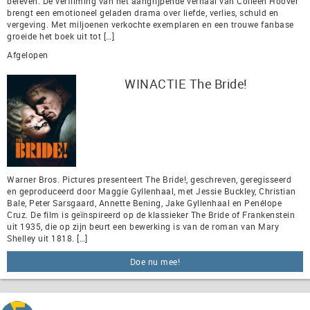
beleven. De verfilming van het aangrijpende verhaal van Colleen Hoover
brengt een emotioneel geladen drama over liefde, verlies, schuld en
vergeving. Met miljoenen verkochte exemplaren en een trouwe fanbase
groeide het boek uit tot […]
Afgelopen
WINACTIE The Bride!
Warner Bros. Pictures presenteert The Bride!, geschreven, geregisseerd
en geproduceerd door Maggie Gyllenhaal, met Jessie Buckley, Christian
Bale, Peter Sarsgaard, Annette Bening, Jake Gyllenhaal en Penélope
Cruz. De film is geïnspireerd op de klassieker The Bride of Frankenstein
uit 1935, die op zijn beurt een bewerking is van de roman van Mary
Shelley uit 1818. […]
Doe nu mee!