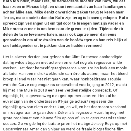
Rafo te vinden, maar Leta, de verloederde moeder van Rafo, wil dat
haar zoon in Mexico blijft en stuurt een aantal van haar handlangers
achter Mike aan. Mike denkt onverrichte zaken terug te keren naar
Texas, maar ontdekt dan dat Rafo zijn terug is binnen geslopen. Rafo
spreekt zijn verlangen uit om tijd door te brengen met zijn vader en
Mike stemt ermee in om hem naar de grens te rijden. Tijdens de rit
delen de twee levensverhalen, maar ook zijn ze meer dan eens
genoodzaakt om af te dwalen van de hoofdwegen en hun reis blijkt al
snel uitdagender uit te pakken dan ze hadden vermoed.
Het is alweer dertien jaar geleden dat Clint Eastwood aankondigde
dat hij wilde stoppen met acteren en enkel nog als regisseur wilde
werken. Het door hemzelf geregisseerde Gran Torino leek een mooie
afsluiter van een indrukwekkende carrière als acteur, maar het bloed
kroop al snel waar het niet gaan kan. Waar honkbaldrama Trouble
with the Curve nog enigszins onopvallend voorbij ging in 2012, maakt
hij met The Mule in 2018 een zeer verdienstelijke comeback. Of
eigenlijk, hij is gewoonweg niet gestopt met acteren. Het zal het
euvel zijn van de ondertussen 91-jarige acteur/ regisseur die
eigenlijk gewoon niets anders kan, en wil, en het daarnaast verdomd
om rustiger aan te gaan doen. Zeker als regisseur vuurt hij nog met
grote regelmaat een nieuwe film op ons af. Overigens met wisselend
succes. Zo volgde hij de laatste jaren het matige Jersey Boys op met
Oscarwinnaar American Sniper en werd de fraaie biografische film