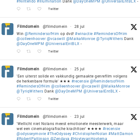
#Nintendo
#Illumination
Dank
@DayOneMPM
@UniversalEntBLX
-
Twitter
Filmdomein
@filmdomein
·
28 jul
Win
@RemindersofHim
op dvd!
#winactie
#RemindersOfHim
@colleenhoover
@vcaswill
@MaikaMonroe
@TyriqWithers
Dank
@DayOneMPM
@UniversalEntBLX
-
Twitter
Filmdomein
@filmdomein
·
25 jul
'Een uiterst solide en vakkundig gemaakte genrefilm volgens
de herkenbare formule' ★★★
#recensie
@RemindersofHim
#RemindersOfHim
@colleenhoover
@vcaswill
@MaikaMonroe
@TyriqWithers
Dank
@DayOneMPM
@UniversalEntBLX
-
Twitter
Filmdomein
@filmdomein
·
23 jul
'Wellicht niet Nolans meest emotionele meesterwerk, maar
wel een cinematografische krachttoer' ★★★★
#recensie
@odysseymovie
#TheOdyssey
#ChristopherNolan
#MattDamon
#RobertPattinson
@Zendaya
#HoytevanHoytema