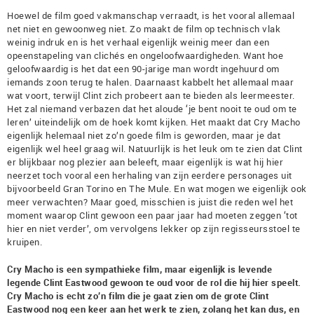
Hoewel de film goed vakmanschap verraadt, is het vooral allemaal
net niet en gewoonweg niet. Zo maakt de film op technisch vlak
weinig indruk en is het verhaal eigenlijk weinig meer dan een
opeenstapeling van clichés en ongeloofwaardigheden. Want hoe
geloofwaardig is het dat een 90-jarige man wordt ingehuurd om
iemands zoon terug te halen. Daarnaast kabbelt het allemaal maar
wat voort, terwijl Clint zich probeert aan te bieden als leermeester.
Het zal niemand verbazen dat het aloude ‘je bent nooit te oud om te
leren’ uiteindelijk om de hoek komt kijken. Het maakt dat Cry Macho
eigenlijk helemaal niet zo’n goede film is geworden, maar je dat
eigenlijk wel heel graag wil. Natuurlijk is het leuk om te zien dat Clint
er blijkbaar nog plezier aan beleeft, maar eigenlijk is wat hij hier
neerzet toch vooral een herhaling van zijn eerdere personages uit
bijvoorbeeld Gran Torino en The Mule. En wat mogen we eigenlijk ook
meer verwachten? Maar goed, misschien is juist die reden wel het
moment waarop Clint gewoon een paar jaar had moeten zeggen ‘tot
hier en niet verder’, om vervolgens lekker op zijn regisseursstoel te
kruipen.
Cry Macho is een sympathieke film, maar eigenlijk is levende
legende Clint Eastwood gewoon te oud voor de rol die hij hier speelt.
Cry Macho is echt zo’n film die je gaat zien om de grote Clint
Eastwood nog een keer aan het werk te zien, zolang het kan dus, en