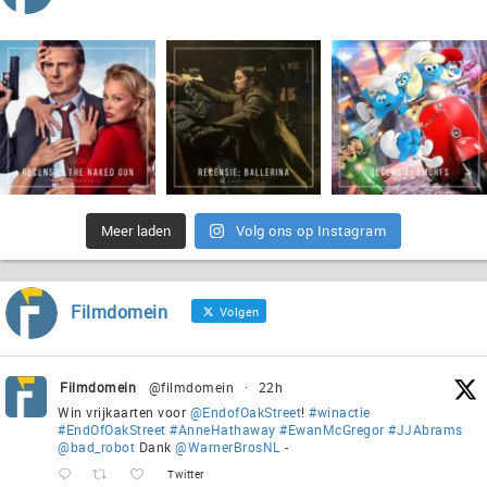
Meer laden
Volg ons op Instagram
Filmdomein
Volgen
Filmdomein
@filmdomein
·
22h
Win vrijkaarten voor
@EndofOakStreet
!
#winactie
#EndOfOakStreet
#AnneHathaway
#EwanMcGregor
#JJAbrams
@bad_robot
Dank
@WarnerBrosNL
-
Twitter