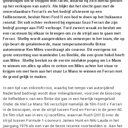
gedwongen om te stoppen met racen, waarna hij zich hierna gestort
op het verkopen van auto’s. Als blijkt dat het slecht gaat met de
onverslaanbare Ferrari’s en het bedrijf afstevent op een
faillissement, besluit Henri Ford II een bod te doen op het Italiaanse
renstal. Dit valt echter verkeerd bij eigenaar Enzo Ferrari die zijn
bedrijf prompt aan FIAT verkoopt. Ford zweert wraak en besluit om
een raceteam bij elkaar te brengen om zo de strijd aan te gaan met
Ferrari. Shelby wordt aangetrokken als ontwerper in het team, die op
zijn beurt de getalenteerde, maar temperamentvolle Britse
automonteur Ken Miles voordraagt als coureur. Dit overigens tot
grote ontzetting van teamleider Leo Beeble, die een grote hekel heeft
aan Miles. Shelby besluit na de eerste mislukte poging om Le Mans
te winnen om alles op alles te zetten om Miles achter het stuur te
krijgen om met hem aan het stuur Le Mans te winnen en Ferrari met
de grond gelijk te maken.
In een tijd van stikstofcrisis, waarbij het tempo van autorijdend
Nederland bedreigt wordt door milieuplannen, voorziet de bioscoop
de liefhebbers van een flinke dot gas in een heerlijk tegengeluid.
Onder de titel Le Mans ’66 verschijnt namelijk de film Ford v Ferrari
in de bioscopen, over de strijd tussen Ford en Ferrari in de jaren 60.
De film sluit aan in een rij racefilms, waarvan Rush (2013) over de
strijd tussen Formule 1-coureurs James Hunt en Niki Lauda in het
jaargang 1976 als een van de beste recente voorbeelden is. Aan het