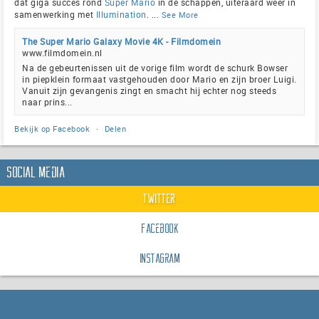
dat giga succes rond
Super Mario
in de schappen, uiteraard weer in
samenwerking met
Illumination
.
...
See More
The Super Mario Galaxy Movie 4K - Filmdomein
www.filmdomein.nl
Na de gebeurtenissen uit de vorige film wordt de schurk Bowser
in piepklein formaat vastgehouden door Mario en zijn broer Luigi.
Vanuit zijn gevangenis zingt en smacht hij echter nog steeds
naar prins...
Bekijk op Facebook
·
Delen
Social Media
Twitter
Facebook
Instagram