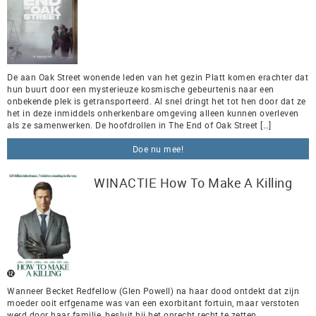
De aan Oak Street wonende leden van het gezin Platt komen erachter dat
hun buurt door een mysterieuze kosmische gebeurtenis naar een
onbekende plek is getransporteerd. Al snel dringt het tot hen door dat ze
het in deze inmiddels onherkenbare omgeving alleen kunnen overleven
als ze samenwerken. De hoofdrollen in The End of Oak Street […]
Doe nu mee!
WINACTIE How To Make A Killing
Wanneer Becket Redfellow (Glen Powell) na haar dood ontdekt dat zijn
moeder ooit erfgename was van een exorbitant fortuin, maar verstoten
werd door haar familie, besluit hij het onrecht recht te zetten.