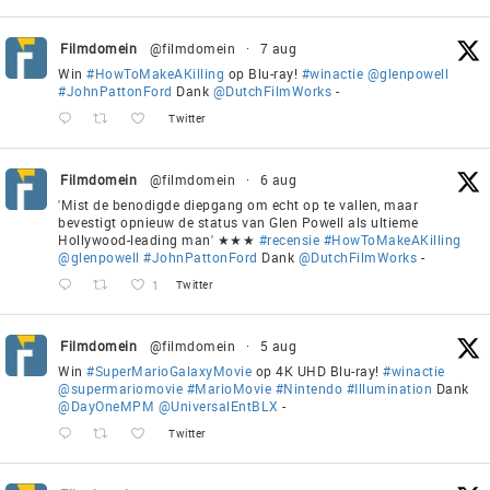
Filmdomein
@filmdomein
·
7 aug
Win
#HowToMakeAKilling
op Blu-ray!
#winactie
@glenpowell
#JohnPattonFord
Dank
@DutchFilmWorks
-
Twitter
Filmdomein
@filmdomein
·
6 aug
'Mist de benodigde diepgang om echt op te vallen, maar
bevestigt opnieuw de status van Glen Powell als ultieme
Hollywood-leading man' ★★★
#recensie
#HowToMakeAKilling
@glenpowell
#JohnPattonFord
Dank
@DutchFilmWorks
-
1
Twitter
Filmdomein
@filmdomein
·
5 aug
Win
#SuperMarioGalaxyMovie
op 4K UHD Blu-ray!
#winactie
@supermariomovie
#MarioMovie
#Nintendo
#Illumination
Dank
@DayOneMPM
@UniversalEntBLX
-
Twitter