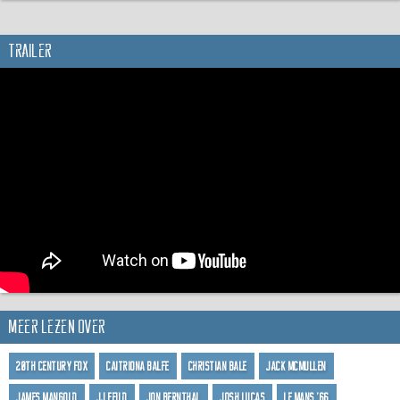
Trailer
Meer lezen over
20th Century Fox
Caitriona Balfe
Christian Bale
Jack McMullen
James Mangold
JJ Feild
Jon Bernthal
Josh Lucas
Le Mans '66