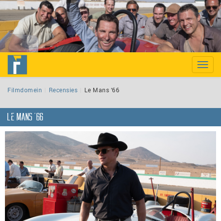
Toggle
naviga
Filmdomein
Recensies
Le Mans ‘66
Le Mans ‘66