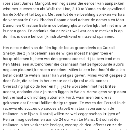
roer staat James Mangold, een regisseur die eerder van aanpakken
wist met successen als Walk the Line, 3:10 to Yuma en de opvallend
harde X-Men-titel Logan. Met een tot de verbeelding spreken verhaal,
de vermaarde Griek Phedon Papamichael achter de camera en Matt
Damon en Christian Bale in de belangrijkste rollen lijkt het niet mis te
kunnen gaan. En ondanks dat er zeker wel wat aan te merken is op
de film, is deze behoorlijk indrukwekkend en razend spannend.
Het eerste deel van de film ligt de focus grotendeels op Carroll
Shelby, die zijn racehelm aan de wilgen moest hangen toen er
hartproblemen bij hem werden geconstateerd. Hij is bevriend met
Ken Miles, een automonteur die daarnaast met zelfgebouwde auto’s
nog aan plaatselijke races meedoet. Miles is een heethoofd die alles
beter denkt te weten, maar kan wel gas geven. Miles wordt gespeeld
door Bale, die zeker in het eerste deel zijn rol te dik aanzet.
Overacting ligt op de loer en hij lijkt te worstelen met het Britse
accent, ondanks dat zijn roots liggen in Wales. Vervolgens verplaatst
het verhaal zich richting automerk Ford, waar men ten ore is
gekomen dat Ferrari failliet dreigt te gaan. Ze weten dat Ferrari in de
racewereld succes op succes stapelt en staan vooraan om de
Italianen in te lijven. Daarbij willen ze wel zeggenschap krijgen of
Ferrari mag deelnemen aan de 24 uur van Le Mans. Dit schiet de
Italianen in het verkeerde keelgat, waarop de deal afketst en ze de