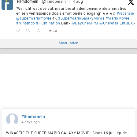
Filmdomein
@filmdomein
·
4 aug
'Wellicht wat overval, maar bevat adembenemende animaties
en een verfrissende dosis emotionele diepgang' ★★★✩
#recensie
@supermariomovie
4K
#SuperMarioGalaxyMovie
#MarioMovie
#Nintendo
#Illumination
Dank
@DayOneMPM
@UniversalEntBLX
-
Twitter
Meer laden
Filmdomein
4 days ago
WINACTIE THE SUPER MARIO GALAXY MOVIE - Sinds 16 juli ligt de