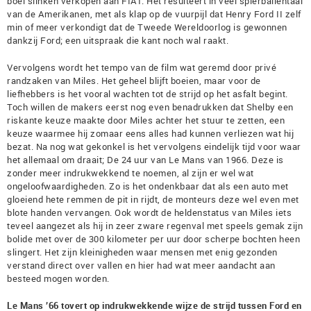
boel slinken verkopen aan FIAT. Het resulteert in veel spierballentaal
van de Amerikanen, met als klap op de vuurpijl dat Henry Ford II zelf
min of meer verkondigt dat de Tweede Wereldoorlog is gewonnen
dankzij Ford; een uitspraak die kant noch wal raakt.
Vervolgens wordt het tempo van de film wat geremd door privé
randzaken van Miles. Het geheel blijft boeien, maar voor de
liefhebbers is het vooral wachten tot de strijd op het asfalt begint.
Toch willen de makers eerst nog even benadrukken dat Shelby een
riskante keuze maakte door Miles achter het stuur te zetten, een
keuze waarmee hij zomaar eens alles had kunnen verliezen wat hij
bezat. Na nog wat gekonkel is het vervolgens eindelijk tijd voor waar
het allemaal om draait; De 24 uur van Le Mans van 1966. Deze is
zonder meer indrukwekkend te noemen, al zijn er wel wat
ongeloofwaardigheden. Zo is het ondenkbaar dat als een auto met
gloeiend hete remmen de pit in rijdt, de monteurs deze wel even met
blote handen vervangen. Ook wordt de heldenstatus van Miles iets
teveel aangezet als hij in zeer zware regenval met speels gemak zijn
bolide met over de 300 kilometer per uur door scherpe bochten heen
slingert. Het zijn kleinigheden waar mensen met enig gezonden
verstand direct over vallen en hier had wat meer aandacht aan
besteed mogen worden.
Le Mans ’66 tovert op indrukwekkende wijze de strijd tussen Ford en