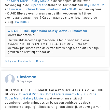
The Super Mario Galaxy Movie
in de schappen, de nieuwste
toevoeging in de
Super Mario
-franchise. Met dank aan
Day One MPM
en
Universal Pictures Home Entertainment - NL/BE
mogen wij twee
4K UHD Blu-ray exemplaren van de film weggeven. Wil jij een
exemplaar bemachtigen? Ga dan naar de site en beantwoord de
vraag.
#Winactie
WINACTIE The Super Mario Galaxy Movie - Filmdomein
www.filmdomein.nl
Het wereldberoemde game-icoon is terug voor een nieuw
avontuur in THE SUPER MARIO GALAXY MOVIE. Na het
wereldwijde succes van de eerste film verlegt Mario dit keer zijn
grenzen en reist hij af naar de...
Bekijk op Facebook
·
Delen
Filmdomein
5 days ago
RECENSIE THE SUPER MARIO GALAXY MOVIE 4K (★★★✩ - 4K UHD
Blu-ray -
Universal Pictures Home Entertainment - NL/BE
) - '
The
Super Mario Galaxy Movie
is wat overvol, maar zit vol
adembenemende animaties en bevat een verfrissende dosis
emotionele diepgang' - Sinds kort ligt dan eindelijk de opvolger van