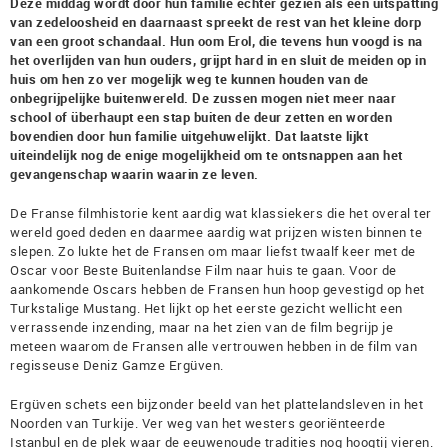
Deze middag wordt door hun familie echter gezien als een uitspatting
van zedeloosheid en daarnaast spreekt de rest van het kleine dorp
van een groot schandaal. Hun oom Erol, die tevens hun voogd is na
het overlijden van hun ouders, grijpt hard in en sluit de meiden op in
huis om hen zo ver mogelijk weg te kunnen houden van de
onbegrijpelijke buitenwereld. De zussen mogen niet meer naar
school of überhaupt een stap buiten de deur zetten en worden
bovendien door hun familie uitgehuwelijkt. Dat laatste lijkt
uiteindelijk nog de enige mogelijkheid om te ontsnappen aan het
gevangenschap waarin waarin ze leven.
De Franse filmhistorie kent aardig wat klassiekers die het overal ter
wereld goed deden en daarmee aardig wat prijzen wisten binnen te
slepen. Zo lukte het de Fransen om maar liefst twaalf keer met de
Oscar voor Beste Buitenlandse Film naar huis te gaan. Voor de
aankomende Oscars hebben de Fransen hun hoop gevestigd op het
Turkstalige Mustang. Het lijkt op het eerste gezicht wellicht een
verrassende inzending, maar na het zien van de film begrijp je
meteen waarom de Fransen alle vertrouwen hebben in de film van
regisseuse Deniz Gamze Ergüven.
Ergüven schets een bijzonder beeld van het plattelandsleven in het
Noorden van Turkije. Ver weg van het westers georiënteerde
Istanbul en de plek waar de eeuwenoude tradities nog hoogtij vieren.