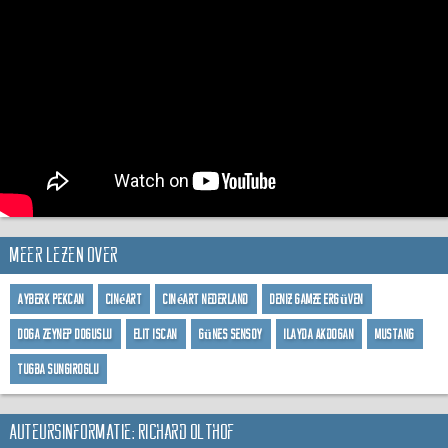
Meer lezen over
Ayberk Pekcan
Cinéart
Cinéart Nederland
Deniz Gamze Ergüven
Doga Zeynep Doguslu
Elit Iscan
Günes Sensoy
Ilayda Akdogan
Mustang
Tugba Sungiroglu
Auteursinformatie: Richard Olthof