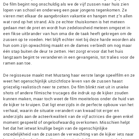
De film begint nog onschuldig als we de vijf zussen naar huis zien
lopen van school en onderweg een paar jongens tegenkomen. Ze
vieren met elkaar de aangebroken vakantie en hangen met z’n allen
wat rond op het strand. Als ze echter thuiskomen is het meteen
gedaan met de pret en wordt hun zedeloosheid meteen omgezet in
een fikse uitbrander van hun oma die de taak heeft gekregen om de
zussen op te voeden. Het blijft echter niet bij deze harde woorden als
hun oom zijn opwachting maakt en de dames verbiedt om nog maar
één stap buiten de deur te zetten. Het zorgt ervoor dat het huis
langzaam begint te veranderen in een gevangenis, tot tralies voor de
ramen aan toe.
De regisseuse maakt met Mustang haar eerste lange speelfilm en ze
weet het ogenschijnlijk uitzichtloze leven van de zussen haast
griezelig realistisch neer te zetten. De film blinkt niet uit in unieke
shots of andere filmische trucages die indruk op de kijker zouden
kunnen maken, maar toch weet de film moeiteloos onder de huid van
de kijker te kruipen. Dat ligt enerzijds in de perfecte opbouw van het
verhaal, waarin de situatie verandert van kwaad tot erger en
anderzijds aan de acteerkwaliteit van de vijf actrices die geen enkel
moment gespeeld of ongeloofwaardig overkomen. Misschien helpt
het dat het ietwat knullige begin van de ogenschijnlijke
onzedelijkheid van de zussen de verwachting van de kijker iets naar