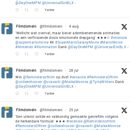
@DayOneMPM
@UniversalEntBLX
-
Twitter
Filmdomein
@filmdomein
·
4 aug
'Wellicht wat overval, maar bevat adembenemende animaties
en een verfrissende dosis emotionele diepgang' ★★★✩
#recensie
@supermariomovie
4K
#SuperMarioGalaxyMovie
#MarioMovie
#Nintendo
#Illumination
Dank
@DayOneMPM
@UniversalEntBLX
-
Twitter
Filmdomein
@filmdomein
·
28 jul
Win
@RemindersofHim
op dvd!
#winactie
#RemindersOfHim
@colleenhoover
@vcaswill
@MaikaMonroe
@TyriqWithers
Dank
@DayOneMPM
@UniversalEntBLX
-
Twitter
Filmdomein
@filmdomein
·
25 jul
'Een uiterst solide en vakkundig gemaakte genrefilm volgens
de herkenbare formule' ★★★
#recensie
@RemindersofHim
#RemindersOfHim
@colleenhoover
@vcaswill
@MaikaMonroe