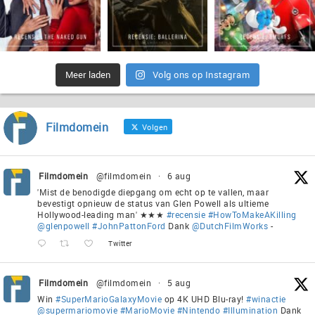
Meer laden
Volg ons op Instagram
Filmdomein
Volgen
Filmdomein
@filmdomein
·
6 aug
'Mist de benodigde diepgang om echt op te vallen, maar
bevestigt opnieuw de status van Glen Powell als ultieme
Hollywood-leading man' ★★★
#recensie
#HowToMakeAKilling
@glenpowell
#JohnPattonFord
Dank
@DutchFilmWorks
-
Twitter
Filmdomein
@filmdomein
·
5 aug
Win
#SuperMarioGalaxyMovie
op 4K UHD Blu-ray!
#winactie
@supermariomovie
#MarioMovie
#Nintendo
#Illumination
Dank