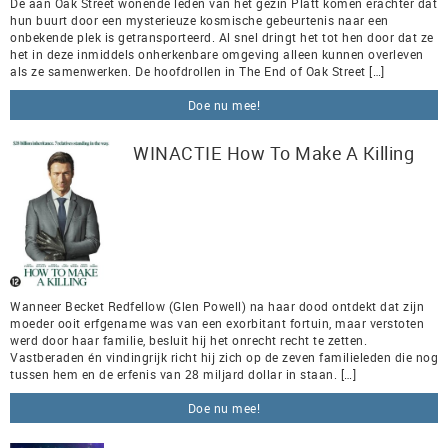
De aan Oak Street wonende leden van het gezin Platt komen erachter dat
hun buurt door een mysterieuze kosmische gebeurtenis naar een
onbekende plek is getransporteerd. Al snel dringt het tot hen door dat ze
het in deze inmiddels onherkenbare omgeving alleen kunnen overleven
als ze samenwerken. De hoofdrollen in The End of Oak Street […]
Doe nu mee!
WINACTIE How To Make A Killing
Wanneer Becket Redfellow (Glen Powell) na haar dood ontdekt dat zijn
moeder ooit erfgename was van een exorbitant fortuin, maar verstoten
werd door haar familie, besluit hij het onrecht recht te zetten.
Vastberaden én vindingrijk richt hij zich op de zeven familieleden die nog
tussen hem en de erfenis van 28 miljard dollar in staan. […]
Doe nu mee!