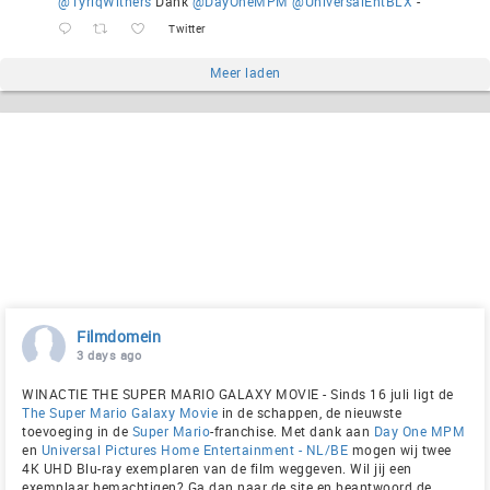
@TyriqWithers
Dank
@DayOneMPM
@UniversalEntBLX
-
Twitter
Meer laden
Filmdomein
3 days ago
WINACTIE THE SUPER MARIO GALAXY MOVIE - Sinds 16 juli ligt de
The Super Mario Galaxy Movie
in de schappen, de nieuwste
toevoeging in de
Super Mario
-franchise. Met dank aan
Day One MPM
en
Universal Pictures Home Entertainment - NL/BE
mogen wij twee
4K UHD Blu-ray exemplaren van de film weggeven. Wil jij een
exemplaar bemachtigen? Ga dan naar de site en beantwoord de