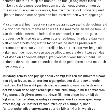
beneden bijstelt. Om op die manier uiteindelijk nog meer indruk te
maken als de dames door hun oom worden opgesloten binnen de
muren van hun eigen huis en ze, hoe hard ze het ook proberen, niet
lijken te kunnen ontsnappen aan het leven dat hen wordt opgelegd.
Misschien wel het meest verrassende aan deze titel is de luchtigheid
die door het zware thema heen waait. De maatregelen die de familie
van de meiden neemt is keihard en onmenselijk, maar nergens
probeert de film dit uit te buiten voor effectbejag. In plaats daarvan
valt er soms zelfs nog wat te lachen als de dames proberen te
ontsnappen aan hun verschrikkelijke leven. Hierdoor verlies je als
kijker nooit de moed op een goede afloop, net als de vijf zussen dat
niet doen en zodoende altijd blijven vechten voor hun vrijheid. Dit
ondanks de harde consequenties die deze gedachten soms met zich
mee brengen..
Mustang schets een pijnlijk beeld van vijf zussen die hunkeren naar
een eigen leven, maar worden tegengehouden door eeuwenoude
tradities. De film is dit jaar de Oscarinzending van Frankrijk en na
het zien van deze ogenschijnlijk kleine film snap je meteen waarom.
Regisseuse Ergüven weet met deze film een diepe indruk bij de
kijker achter te laten, waarbij ze nergens kiest ze voor goedkoop
effectbejag. Ze laat het verhaal zich op een simpele, doch
fantastische wijze ontvouwen voor de kijker. Hierbij wordt ze