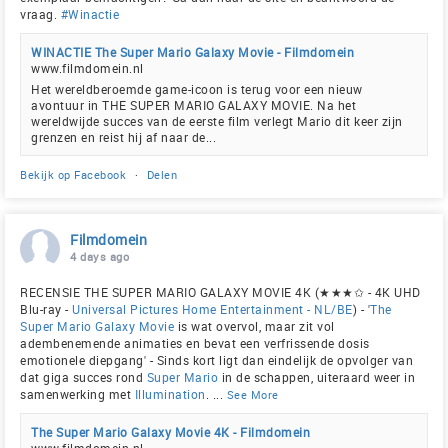
vraag.
#Winactie
WINACTIE The Super Mario Galaxy Movie - Filmdomein
www.filmdomein.nl
Het wereldberoemde game-icoon is terug voor een nieuw
avontuur in THE SUPER MARIO GALAXY MOVIE. Na het
wereldwijde succes van de eerste film verlegt Mario dit keer zijn
grenzen en reist hij af naar de...
Bekijk op Facebook
·
Delen
Filmdomein
4 days ago
RECENSIE THE SUPER MARIO GALAXY MOVIE 4K (★★★✩ - 4K UHD
Blu-ray -
Universal Pictures Home Entertainment - NL/BE
) - '
The
Super Mario Galaxy Movie
is wat overvol, maar zit vol
adembenemende animaties en bevat een verfrissende dosis
emotionele diepgang' - Sinds kort ligt dan eindelijk de opvolger van
dat giga succes rond
Super Mario
in de schappen, uiteraard weer in
samenwerking met
Illumination
.
...
See More
The Super Mario Galaxy Movie 4K - Filmdomein
www.filmdomein.nl