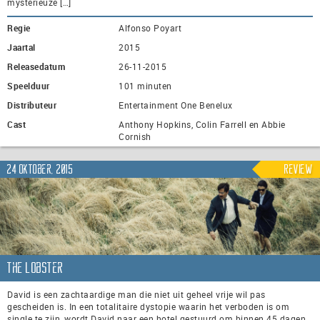
mysterieuze […]
Regie
Alfonso Poyart
Jaartal
2015
Releasedatum
26-11-2015
Speelduur
101 minuten
Distributeur
Entertainment One Benelux
Cast
Anthony Hopkins, Colin Farrell en Abbie
Cornish
24 oktober, 2015
Review
The Lobster
David is een zachtaardige man die niet uit geheel vrije wil pas
gescheiden is. In een totalitaire dystopie waarin het verboden is om
single te zijn, wordt David naar een hotel gestuurd om binnen 45 dagen