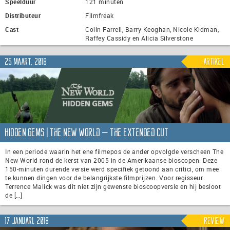
Speelduur
121 minuten
Distributeur
Filmfreak
Cast
Colin Farrell, Barry Keoghan, Nicole Kidman,
Raffey Cassidy en Alicia Silverstone
25 maart, 2018
Artikel
Hidden Gems | The New World – The Extended Cut
In een periode waarin het ene filmepos de ander opvolgde verscheen The
New World rond de kerst van 2005 in de Amerikaanse bioscopen. Deze
150-minuten durende versie werd specifiek getoond aan critici, om mee
te kunnen dingen voor de belangrijkste filmprijzen. Voor regisseur
Terrence Malick was dit niet zijn gewenste bioscoopversie en hij besloot
de […]
17 januari, 2018
Review