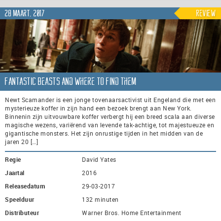
28 maart, 2017
Review
Fantastic Beasts and Where to Find Them
Newt Scamander is een jonge tovenaarsactivist uit Engeland die met een
mysterieuze koffer in zijn hand een bezoek brengt aan New York.
Binnenin zijn uitvouwbare koffer verbergt hij een breed scala aan diverse
magische wezens, variërend van levende tak-achtige, tot majestueuze en
gigantische monsters. Het zijn onrustige tijden in het midden van de
jaren 20 […]
Regie
David Yates
Jaartal
2016
Releasedatum
29-03-2017
Speelduur
132 minuten
Distributeur
Warner Bros. Home Entertainment