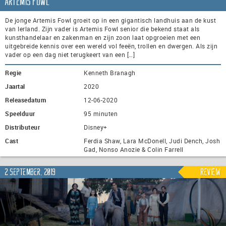
Artemis Fowl
De jonge Artemis Fowl groeit op in een gigantisch landhuis aan de kust
van Ierland. Zijn vader is Artemis Fowl senior die bekend staat als
kunsthandelaar en zakenman en zijn zoon laat opgroeien met een
uitgebreide kennis over een wereld vol feeën, trollen en dwergen. Als zijn
vader op een dag niet terugkeert van een […]
Regie
Kenneth Branagh
Jaartal
2020
Releasedatum
12-06-2020
Speelduur
95 minuten
Distributeur
Disney+
Cast
Ferdia Shaw, Lara McDonell, Judi Dench, Josh
Gad, Nonso Anozie & Colin Farrell
2 september, 2019
Review