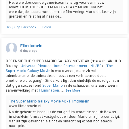
Het wereldberoemde game-icoon is terug voor een nieuw
avontuur in THE SUPER MARIO GALAXY MOVIE. Na het
wereldwijde succes van de eerste film verlegt Mario dit keer zijn
grenzen en reist hij af naar de...
Bekijk op Facebook
·
Delen
Filmdomein
6 days ago
RECENSIE THE SUPER MARIO GALAXY MOVIE 4K (★★★✩ - 4K UHD
Blu-ray -
Universal Pictures Home Entertainment - NL/BE
) - '
The
Super Mario Galaxy Movie
is wat overvol, maar zit vol
adembenemende animaties en bevat een verfrissende dosis
emotionele diepgang' - Sinds kort ligt dan eindelijk de opvolger van
dat giga succes rond
Super Mario
in de schappen, uiteraard weer in
samenwerking met
Illumination
.
...
See More
The Super Mario Galaxy Movie 4K - Filmdomein
www.filmdomein.nl
Na de gebeurtenissen uit de vorige film wordt de schurk Bowser
in piepklein formaat vastgehouden door Mario en zijn broer Luigi.
Vanuit zijn gevangenis zingt en smacht hij echter nog steeds
naar prins...