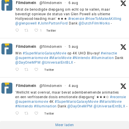
Filmdomein
@filmdomein
·
6 aug
'Mist de benodigde diepgang om echt op te vallen, maar
bevestigt opnieuw de status van Glen Powell als ultieme
Hollywood-leading man' ★★★
#recensie
#HowToMakeAKilling
@glenpowell
#JohnPattonFord
Dank
@DutchFilmWorks
-
1
Twitter
Filmdomein
@filmdomein
·
5 aug
Win
#SuperMarioGalaxyMovie
op 4K UHD Blu-ray!
#winactie
@supermariomovie
#MarioMovie
#Nintendo
#Illumination
Dank
@DayOneMPM
@UniversalEntBLX
-
Twitter
Filmdomein
@filmdomein
·
4 aug
'Wellicht wat overval, maar bevat adembenemende animaties
en een verfrissende dosis emotionele diepgang' ★★★✩
#recensie
@supermariomovie
4K
#SuperMarioGalaxyMovie
#MarioMovie
#Nintendo
#Illumination
Dank
@DayOneMPM
@UniversalEntBLX
-
Twitter
Meer laden