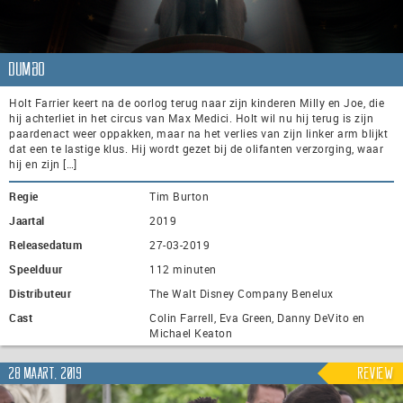
Dumbo
Holt Farrier keert na de oorlog terug naar zijn kinderen Milly en Joe, die
hij achterliet in het circus van Max Medici. Holt wil nu hij terug is zijn
paardenact weer oppakken, maar na het verlies van zijn linker arm blijkt
dat een te lastige klus. Hij wordt gezet bij de olifanten verzorging, waar
hij en zijn […]
Regie
Tim Burton
Jaartal
2019
Releasedatum
27-03-2019
Speelduur
112 minuten
Distributeur
The Walt Disney Company Benelux
Cast
Colin Farrell, Eva Green, Danny DeVito en
Michael Keaton
28 maart, 2019
Review