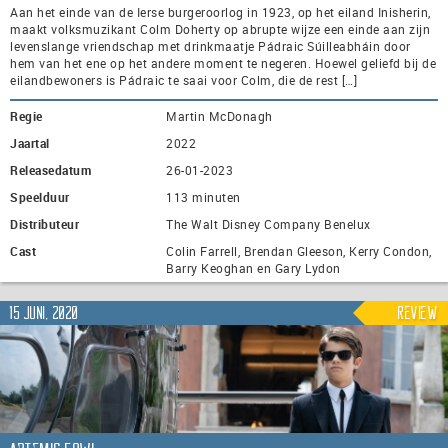
Aan het einde van de Ierse burgeroorlog in 1923, op het eiland Inisherin,
maakt volksmuzikant Colm Doherty op abrupte wijze een einde aan zijn
levenslange vriendschap met drinkmaatje Pádraic Súilleabháin door
hem van het ene op het andere moment te negeren. Hoewel geliefd bij de
eilandbewoners is Pádraic te saai voor Colm, die de rest […]
Regie
Martin McDonagh
Jaartal
2022
Releasedatum
26-01-2023
Speelduur
113 minuten
Distributeur
The Walt Disney Company Benelux
Cast
Colin Farrell, Brendan Gleeson, Kerry Condon,
Barry Keoghan en Gary Lydon
15 juni, 2020
Review