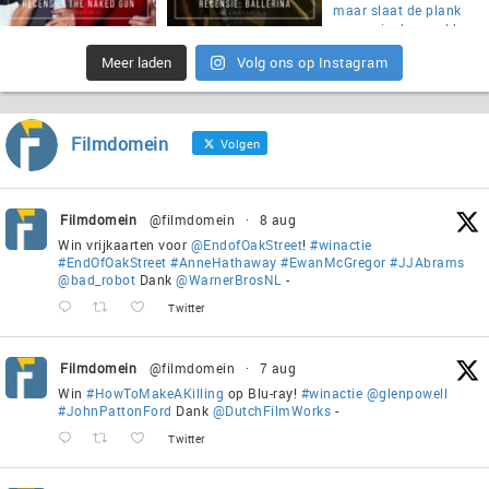
Meer laden
Volg ons op Instagram
Filmdomein
Volgen
Filmdomein
@filmdomein
·
8 aug
Win vrijkaarten voor
@EndofOakStreet
!
#winactie
#EndOfOakStreet
#AnneHathaway
#EwanMcGregor
#JJAbrams
@bad_robot
Dank
@WarnerBrosNL
-
Twitter
Filmdomein
@filmdomein
·
7 aug
Win
#HowToMakeAKilling
op Blu-ray!
#winactie
@glenpowell
#JohnPattonFord
Dank
@DutchFilmWorks
-
Twitter