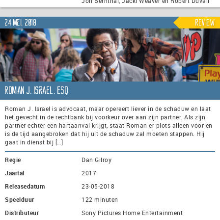
Jon Bernthal, Jacki Weaver en Robert Duvall
24 mei, 2018
Review
Roman J. Israel, Esq
Roman J. Israel is advocaat, maar opereert liever in de schaduw en laat
het gevecht in de rechtbank bij voorkeur over aan zijn partner. Als zijn
partner echter een hartaanval krijgt, staat Roman er plots alleen voor en
is de tijd aangebroken dat hij uit de schaduw zal moeten stappen. Hij
gaat in dienst bij […]
Regie
Dan Gilroy
Jaartal
2017
Releasedatum
23-05-2018
Speelduur
122 minuten
Distributeur
Sony Pictures Home Entertainment