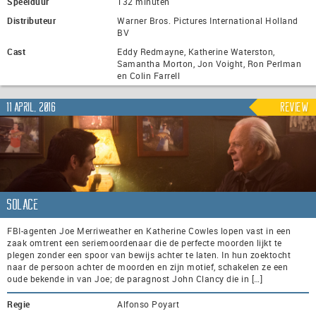
Speelduur
132 minuten
Distributeur
Warner Bros. Pictures International Holland
BV
Cast
Eddy Redmayne, Katherine Waterston,
Samantha Morton, Jon Voight, Ron Perlman
en Colin Farrell
11 april, 2016
Review
Solace
FBI-agenten Joe Merriweather en Katherine Cowles lopen vast in een
zaak omtrent een seriemoordenaar die de perfecte moorden lijkt te
plegen zonder een spoor van bewijs achter te laten. In hun zoektocht
naar de persoon achter de moorden en zijn motief, schakelen ze een
oude bekende in van Joe; de paragnost John Clancy die in […]
Regie
Alfonso Poyart