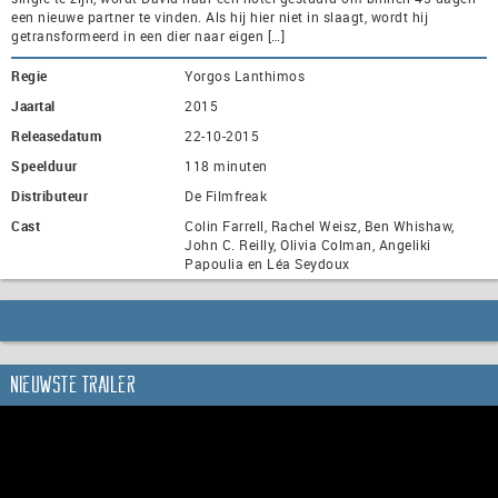
een nieuwe partner te vinden. Als hij hier niet in slaagt, wordt hij
getransformeerd in een dier naar eigen […]
Regie
Yorgos Lanthimos
Jaartal
2015
Releasedatum
22-10-2015
Speelduur
118 minuten
Distributeur
De Filmfreak
Cast
Colin Farrell, Rachel Weisz, Ben Whishaw,
John C. Reilly, Olivia Colman, Angeliki
Papoulia en Léa Seydoux
Nieuwste trailer