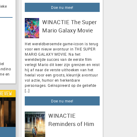
n
ieke
Doe nu mee!
]
WINACTIE The Super
Mario Galaxy Movie
Het wereldberoemde game-icoon is terug
voor een nieuw avontuur in THE SUPER
MARIO GALAXY MOVIE. Na het
wereldwijde succes van de eerste film
iel
verlegt Mario dit keer zijn grenzen en reist
andino
hij af naar de verste uithoeken van het
ne en
heelal voor een groots, kleurrijk avontuur
vol actie, humor en herkenbare
personages. Geïnspireerd op de geliefde
[…]
Review
Doe nu mee!
WINACTIE
Reminders of Him