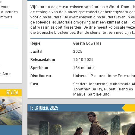
en
n was
Vijf jaar na de gebeurtenissen van ‘Jurassic World: Dominio
 auteur en
de ecologie van de planeet grotendeels onherbergzaam ge
Gemma’s
voor dinosauriërs. De overgebleven dinosauriërs leven in e
geïsoleerde, equatoriale omgeving met een klimaat dat lijk
dat waarin ze ooit floreerden. De drie meest kolossale weze
die tropische biosfeer bezitten de sleutel tot een medicijn […
Regie
Gareth Edwards
Jaartal
2025
Releasedatum
16-10-2025
l
Speelduur
134 minuten
w, Amie
Distributeur
Universal Pictures Home Entertai
Cast
Scarlett Johansson, Mahershala Al
Jonathan Bailey, Rupert Friend en
Review
Manuel Garcia-Rulfo
15 oktober, 2025