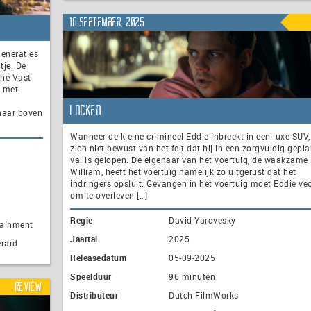
18 september, 2025
generaties
tje. De
the Vast
t met
Locked
naar boven
Wanneer de kleine crimineel Eddie inbreekt in een luxe SUV, 
zich niet bewust van het feit dat hij in een zorgvuldig gepl
val is gelopen. De eigenaar van het voertuig, de waakzame
William, heeft het voertuig namelijk zo uitgerust dat het
indringers opsluit. Gevangen in het voertuig moet Eddie ve
om te overleven […]
Regie
David Yarovesky
tainment
Jaartal
2025
erard
Releasedatum
05-09-2025
Speelduur
96 minuten
Review
Distributeur
Dutch FilmWorks