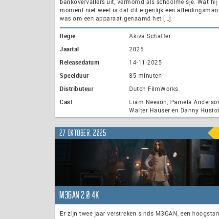
bankovervallers uit, vermomd als schoolmeisje. Wat hij
moment niet weet is dat dit eigenlijk een afleidingsma
was om een ​​apparaat genaamd het […]
Regie
Akiva Schaffer
Jaartal
2025
Releasedatum
14-11-2025
Speelduur
85 minuten
Distributeur
Dutch FilmWorks
Cast
Liam Neeson, Pamela Anderson
Walter Hauser en Danny Husto
27 oktober, 2025
M3GAN 2.0 4K
Er zijn twee jaar verstreken sinds M3GAN, een hoogstan