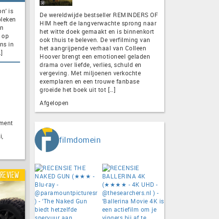
n’ is
De wereldwijde bestseller REMINDERS OF
bleken
HIM heeft de langverwachte sprong naar
en
het witte doek gemaakt en is binnenkort
t op
ook thuis te beleven. De verfilming van
ns in
het aangrijpende verhaal van Colleen
]
Hoover brengt een emotioneel geladen
drama over liefde, verlies, schuld en
vergeving. Met miljoenen verkochte
exemplaren en een trouwe fanbase
groeide het boek uit tot […]
Afgelopen
nment
i,
filmdomein
Review