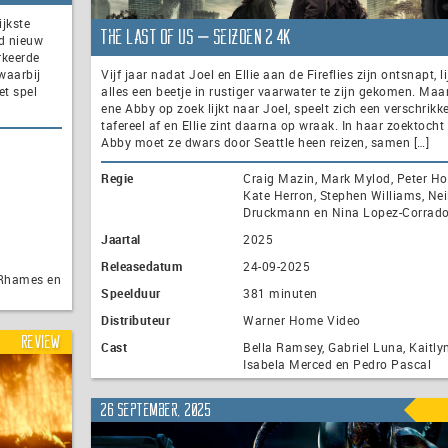
jkste
The Last of Us – seizoen 2 4K
d nieuw
rkeerde
waarbij
Vijf jaar nadat Joel en Ellie aan de Fireflies zijn ontsnapt, li
et spel
alles een beetje in rustiger vaarwater te zijn gekomen. Maar
ene Abby op zoek lijkt naar Joel, speelt zich een verschrikke
tafereel af en Ellie zint daarna op wraak. In haar zoektocht
Abby moet ze dwars door Seattle heen reizen, samen […]
Regie
Craig Mazin, Mark Mylod, Peter Ho
Kate Herron, Stephen Williams, Nei
Druckmann en Nina Lopez-Corrad
Jaartal
2025
Releasedatum
24-09-2025
 Rhames en
Speelduur
381 minuten
Distributeur
Warner Home Video
Review
Cast
Bella Ramsey, Gabriel Luna, Kaitlyn
Isabela Merced en Pedro Pascal
26 september, 2025