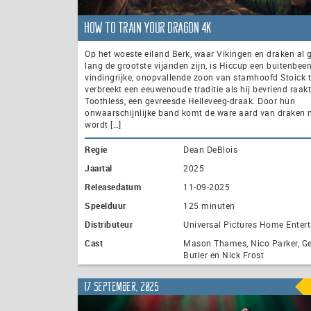
How to Train Your Dragon 4K
Op het woeste eiland Berk, waar Vikingen en draken al 
lang de grootste vijanden zijn, is Hiccup een buitenbeen
vindingrijke, onopvallende zoon van stamhoofd Stoick 
verbreekt een eeuwenoude traditie als hij bevriend raak
Toothless, een gevreesde Helleveeg-draak. Door hun
onwaarschijnlijke band komt de ware aard van draken 
wordt […]
Regie
Dean DeBlois
Jaartal
2025
Releasedatum
11-09-2025
Speelduur
125 minuten
Distributeur
Universal Pictures Home Enter
Cast
Mason Thames, Nico Parker, G
Butler en Nick Frost
17 september, 2025