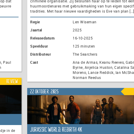
 op dat
criminele organisatie. Zij besluiten haar op te leiden tot ee
noeuvre
huurmoordenares met gebruikmaking van hun eigen specif
tradities. Met haar nieuwe vaardigheden is Eve van plan […
Regie
Len Wiseman
Jaartal
2025
Releasedatum
16-10-2025
Speelduur
125 minuten
Distributeur
The Searchers
, Paul
Cast
Ana de Armas, Keanu Reeves, Gabr
n
Byrne, Anjelica Huston, Catalina S
Moreno, Lance Reddick, Ian McSha
Norman Reedus
Review
22 oktober, 2025
Jurassic World: Rebirth 4K
dje in de