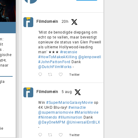
Filmdomein
20h
'Mist de benodigde diepgang om
echt op te vallen, maar bevestigt
n:
opnieuw de status van Glen Powell
it
als ultieme Hollywood-leading
s .
man' ★★★
#recensie
gische
#HowToMakeAKilling
@glenpowell
ype,
#JohnPattonFord
Dank
 naar
@DutchFilmWorks
-
Twitter
gla
Filmdomein
5 aug
Win
#SuperMarioGalaxyMovie
op
4K UHD Blu-ray!
#winactie
@supermariomovie
#MarioMovie
#Nintendo
#Illumination
Dank
@DayOneMPM
@UniversalEntBLX
-
ie
Twitter