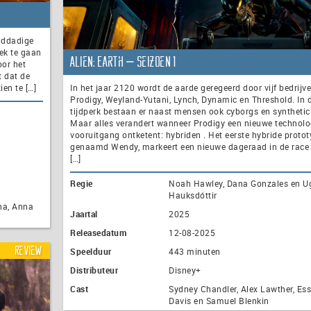
lddadige
ek te gaan
Alien: Earth – seizoen 1
oor het
t dat de
ien te […]
In het jaar 2120 wordt de aarde geregeerd door vijf bedrijve
Prodigy, Weyland-Yutani, Lynch, Dynamic en Threshold. In d
tijdperk bestaan er naast mensen ook cyborgs en synthetic
Maar alles verandert wanneer Prodigy een nieuwe technolo
vooruitgang ontketent: hybriden . Het eerste hybride protot
genaamd Wendy, markeert een nieuwe dageraad in de race
[…]
Regie
Noah Hawley, Dana Gonzales en U
Hauksdóttir
na, Anna
Jaartal
2025
Releasedatum
12-08-2025
Review
Speelduur
443 minuten
Distributeur
Disney+
Cast
Sydney Chandler, Alex Lawther, Ess
Davis en Samuel Blenkin