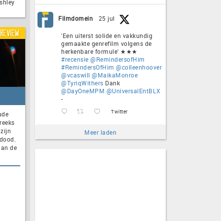
shley
Filmdomein
25 jul
Review
'Een uiterst solide en vakkundig
gemaakte genrefilm volgens de
herkenbare formule' ★★★
#recensie
@RemindersofHim
#RemindersOfHim
@colleenhoover
@vcaswill
@MaikaMonroe
@TyriqWithers
Dank
@DayOneMPM
@UniversalEntBLX
-
Twitter
ude
reeks
zijn
Meer laden
 dood.
aan de