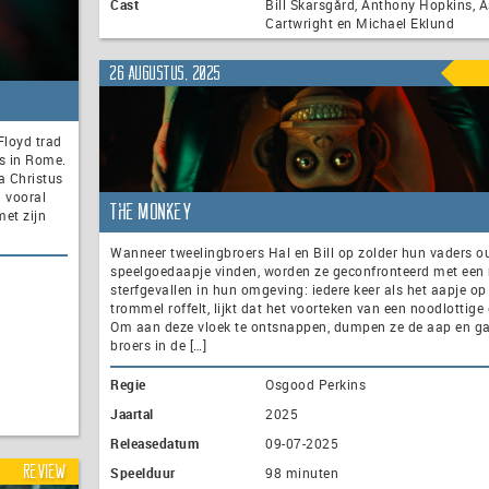
Cast
Bill Skarsgård, Anthony Hopkins, A
Cartwright en Michael Eklund
26 augustus, 2025
Floyd trad
s in Rome.
a Christus
 vooral
The Monkey
et zijn
Wanneer tweelingbroers Hal en Bill op zolder hun vaders o
speelgoedaapje vinden, worden ze geconfronteerd met een 
sterfgevallen in hun omgeving: iedere keer als het aapje op 
trommel roffelt, lijkt dat het voorteken van een noodlottige
Om aan deze vloek te ontsnappen, dumpen ze de aap en g
broers in de […]
Regie
Osgood Perkins
Jaartal
2025
Releasedatum
09-07-2025
Review
Speelduur
98 minuten