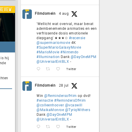
Review
Filmdomein
4 aug
'Wellicht wat overval, maar bevat
adembenemende animaties en een
verfrissende dosis emotionele
diepgang' ★★★✩
#recensie
@supermariomovie
4K
#SuperMarioGalaxyMovie
#MarioMovie
#Nintendo
#Illumination
Dank
@DayOneMPM
is hij
@UniversalEntBLX
-
ande
Twitter
chten
Filmdomein
28 jul
Win
@RemindersofHim
op dvd!
#winactie
#RemindersOfHim
@colleenhoover
@vcaswill
@MaikaMonroe
@TyriqWithers
Dank
@DayOneMPM
@UniversalEntBLX
-
Twitter