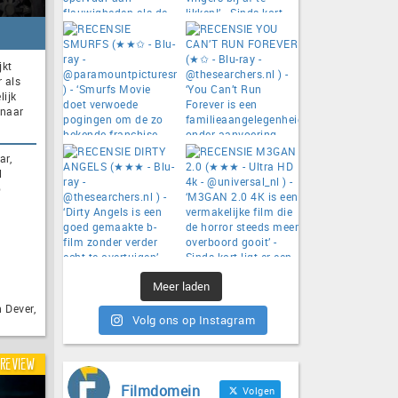
jkt
 als
lijk
 naar
ar,
l
o
Meer laden
 Dever,
Volg ons op Instagram
Review
Filmdomein
Volgen