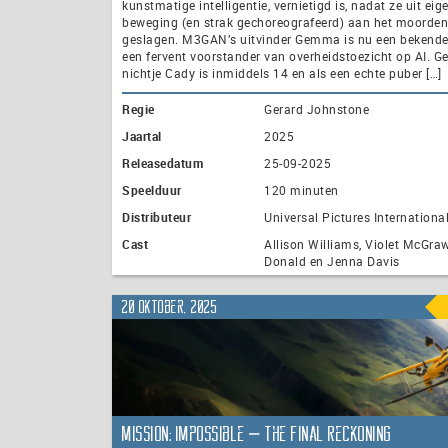
kunstmatige intelligentie, vernietigd is, nadat ze uit eig
beweging (en strak gechoreografeerd) aan het moorde
geslagen. M3GAN’s uitvinder Gemma is nu een bekende
een fervent voorstander van overheidstoezicht op AI. 
nichtje Cady is inmiddels 14 en als een echte puber […]
Regie
Gerard Johnstone
Jaartal
2025
Releasedatum
25-09-2025
Speelduur
120 minuten
Distributeur
Universal Pictures Internationa
Cast
Allison Williams, Violet McGra
Donald en Jenna Davis
20 oktober, 2025
Mission: Impossible – The Final Reckoning