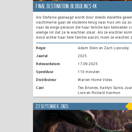
Final Destination: Bloodlines 4K
Als Stefanie geplaagd wordt door steeds dezelfde gewe
nachtmerrie gaat de studente terug naar huis om op zo
naar de enige persoon die haar familie kan behoeden v
akelige lot dat ze te wachten staat. Als ze erachter kom
dood achter haar hele familie aanzit, moet ze erachter z
Regie
Adam Stein en Zach Lipovsky
Jaartal
2025
Releasedatum
17-09-2025
Speelduur
110 minuten
Distributeur
Warner Home Video
Cast
Teo Briones, Kaitlyn Santa Jua
Lore en Richard Harmon
23 september, 2025