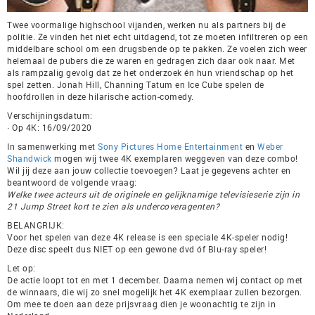
Twee voormalige highschool vijanden, werken nu als partners bij de
politie. Ze vinden het niet echt uitdagend, tot ze moeten infiltreren op een
middelbare school om een drugsbende op te pakken. Ze voelen zich weer
helemaal de pubers die ze waren en gedragen zich daar ook naar. Met
als rampzalig gevolg dat ze het onderzoek én hun vriendschap op het
spel zetten. Jonah Hill, Channing Tatum en Ice Cube spelen de
hoofdrollen in deze hilarische action-comedy.
Verschijningsdatum:
∙ Op 4K: 16/09/2020
In samenwerking met
Sony Pictures Home Entertainment
en
Weber
Shandwick
mogen wij twee 4K exemplaren weggeven van deze combo!
Wil jij deze aan jouw collectie toevoegen? Laat je gegevens achter en
beantwoord de volgende vraag:
Welke twee acteurs uit de originele en gelijknamige televisieserie zijn in
21 Jump Street kort te zien als undercoveragenten?
BELANGRIJK:
Voor het spelen van deze 4K release is een speciale 4K-speler nodig!
Deze disc speelt dus NIET op een gewone dvd óf Blu-ray speler!
Let op:
De actie loopt tot en met 1 december. Daarna nemen wij contact op met
de winnaars, die wij zo snel mogelijk het 4K exemplaar zullen bezorgen.
Om mee te doen aan deze prijsvraag dien je woonachtig te zijn in