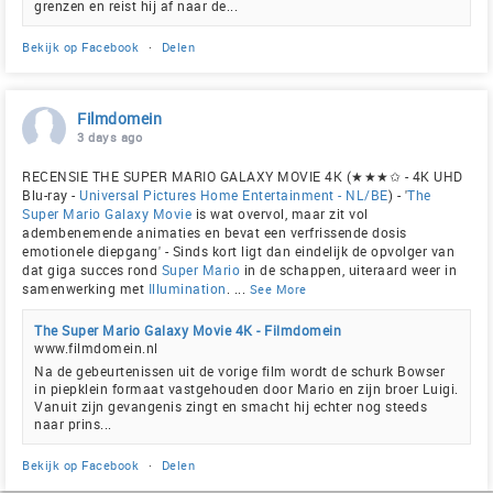
grenzen en reist hij af naar de...
Bekijk op Facebook
·
Delen
Filmdomein
3 days ago
RECENSIE THE SUPER MARIO GALAXY MOVIE 4K (★★★✩ - 4K UHD
Blu-ray -
Universal Pictures Home Entertainment - NL/BE
) - '
The
Super Mario Galaxy Movie
is wat overvol, maar zit vol
adembenemende animaties en bevat een verfrissende dosis
emotionele diepgang' - Sinds kort ligt dan eindelijk de opvolger van
dat giga succes rond
Super Mario
in de schappen, uiteraard weer in
samenwerking met
Illumination
.
...
See More
The Super Mario Galaxy Movie 4K - Filmdomein
www.filmdomein.nl
Na de gebeurtenissen uit de vorige film wordt de schurk Bowser
in piepklein formaat vastgehouden door Mario en zijn broer Luigi.
Vanuit zijn gevangenis zingt en smacht hij echter nog steeds
naar prins...
Bekijk op Facebook
·
Delen