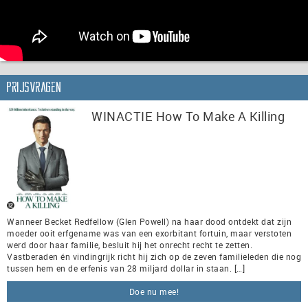
Prijsvragen
WINACTIE How To Make A Killing
Wanneer Becket Redfellow (Glen Powell) na haar dood ontdekt dat zijn
moeder ooit erfgename was van een exorbitant fortuin, maar verstoten
werd door haar familie, besluit hij het onrecht recht te zetten.
Vastberaden én vindingrijk richt hij zich op de zeven familieleden die nog
tussen hem en de erfenis van 28 miljard dollar in staan. […]
Doe nu mee!