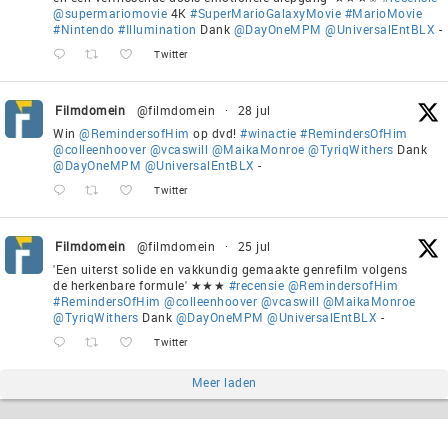
@supermariomovie
4K
#SuperMarioGalaxyMovie
#MarioMovie
#Nintendo
#Illumination
Dank
@DayOneMPM
@UniversalEntBLX
-
Twitter
Filmdomein
@filmdomein
·
28 jul
Win
@RemindersofHim
op dvd!
#winactie
#RemindersOfHim
@colleenhoover
@vcaswill
@MaikaMonroe
@TyriqWithers
Dank
@DayOneMPM
@UniversalEntBLX
-
Twitter
Filmdomein
@filmdomein
·
25 jul
'Een uiterst solide en vakkundig gemaakte genrefilm volgens
de herkenbare formule' ★★★
#recensie
@RemindersofHim
#RemindersOfHim
@colleenhoover
@vcaswill
@MaikaMonroe
@TyriqWithers
Dank
@DayOneMPM
@UniversalEntBLX
-
Twitter
Meer laden