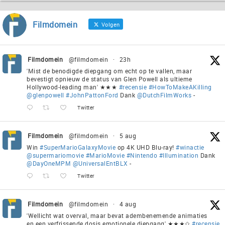
Filmdomein
Volgen
Filmdomein
@filmdomein
·
23h
'Mist de benodigde diepgang om echt op te vallen, maar
bevestigt opnieuw de status van Glen Powell als ultieme
Hollywood-leading man' ★★★
#recensie
#HowToMakeAKilling
@glenpowell
#JohnPattonFord
Dank
@DutchFilmWorks
-
Twitter
Filmdomein
@filmdomein
·
5 aug
Win
#SuperMarioGalaxyMovie
op 4K UHD Blu-ray!
#winactie
@supermariomovie
#MarioMovie
#Nintendo
#Illumination
Dank
@DayOneMPM
@UniversalEntBLX
-
Twitter
Filmdomein
@filmdomein
·
4 aug
'Wellicht wat overval, maar bevat adembenemende animaties
en een verfrissende dosis emotionele diepgang' ★★★✩
#recensie