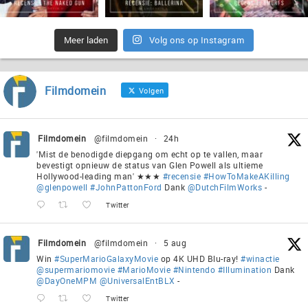
Meer laden
Volg ons op Instagram
Filmdomein
Volgen
Filmdomein
@filmdomein
·
24h
'Mist de benodigde diepgang om echt op te vallen, maar
bevestigt opnieuw de status van Glen Powell als ultieme
Hollywood-leading man' ★★★
#recensie
#HowToMakeAKilling
@glenpowell
#JohnPattonFord
Dank
@DutchFilmWorks
-
Twitter
Filmdomein
@filmdomein
·
5 aug
Win
#SuperMarioGalaxyMovie
op 4K UHD Blu-ray!
#winactie
@supermariomovie
#MarioMovie
#Nintendo
#Illumination
Dank
@DayOneMPM
@UniversalEntBLX
-
Twitter