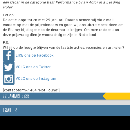
een Oscar in de categorie Best Performance by an Actor in a Leading
Role?
Let op:
De actie loopt tot en met 29 januari. Daarna nemen wij via e-mail
contact op met de prijswinnaars en gaan wij ons uiterste best doen om
de Blu-ray bij diegene op de deurmat te krijgen. Om mee te doen aan
deze prijsvraag dien je woonachtig te zijn in Nederland.
P.S.
Wil jij op de hoogte blijven van de laatste acties, recensies en artikelen?
LIKE ons op Facebook
VOLG ons op Twitter
VOLG ons op Instagram
[contact-form-7 404 "Not Found"]
22 januari, 2020
Trailer