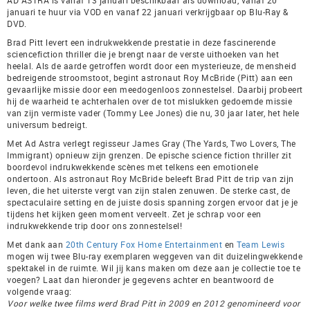
januari te huur via VOD en vanaf 22 januari verkrijgbaar op Blu-Ray &
DVD.
Brad Pitt levert een indrukwekkende prestatie in deze fascinerende
sciencefiction thriller die je brengt naar de verste uithoeken van het
heelal. Als de aarde getroffen wordt door een mysterieuze, de mensheid
bedreigende stroomstoot, begint astronaut Roy McBride (Pitt) aan een
gevaarlijke missie door een meedogenloos zonnestelsel. Daarbij probeert
hij de waarheid te achterhalen over de tot mislukken gedoemde missie
van zijn vermiste vader (Tommy Lee Jones) die nu, 30 jaar later, het hele
universum bedreigt.
Met Ad Astra verlegt regisseur James Gray (The Yards, Two Lovers, The
Immigrant) opnieuw zijn grenzen. De epische science fiction thriller zit
boordevol indrukwekkende scènes met telkens een emotionele
ondertoon. Als astronaut Roy McBride beleeft Brad Pitt de trip van zijn
leven, die het uiterste vergt van zijn stalen zenuwen. De sterke cast, de
spectaculaire setting en de juiste dosis spanning zorgen ervoor dat je je
tijdens het kijken geen moment verveelt. Zet je schrap voor een
indrukwekkende trip door ons zonnestelsel!
Met dank aan
20th Century Fox Home Entertainment
en
Team Lewis
mogen wij twee Blu-ray exemplaren weggeven van dit duizelingwekkende
spektakel in de ruimte. Wil jij kans maken om deze aan je collectie toe te
voegen? Laat dan hieronder je gegevens achter en beantwoord de
volgende vraag:
Voor welke twee films werd Brad Pitt in 2009 en 2012 genomineerd voor