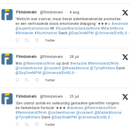
Filmdomein
@filmdomein
·
4 aug
'Wellicht wat overval, maar bevat adembenemende animaties
en een verfrissende dosis emotionele diepgang' ★★★✩
#recensie
@supermariomovie
4K
#SuperMarioGalaxyMovie
#MarioMovie
#Nintendo
#Illumination
Dank
@DayOneMPM
@UniversalEntBLX
-
Twitter
Filmdomein
@filmdomein
·
28 jul
Win
@RemindersofHim
op dvd!
#winactie
#RemindersOfHim
@colleenhoover
@vcaswill
@MaikaMonroe
@TyriqWithers
Dank
@DayOneMPM
@UniversalEntBLX
-
Twitter
Filmdomein
@filmdomein
·
25 jul
'Een uiterst solide en vakkundig gemaakte genrefilm volgens
de herkenbare formule' ★★★
#recensie
@RemindersofHim
#RemindersOfHim
@colleenhoover
@vcaswill
@MaikaMonroe
@TyriqWithers
Dank
@DayOneMPM
@UniversalEntBLX
-
Twitter