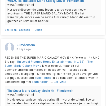
WINACTIE The Super Mario Galaxy Movie - Filmdomein
www.filmdomein.nl
Het wereldberoemde game-icoon is terug voor een nieuw
avontuur in THE SUPER MARIO GALAXY MOVIE. Na het
wereldwijde succes van de eerste film verlegt Mario dit keer zijn
grenzen en reist hij af naar de...
Bekijk op Facebook
·
Delen
Filmdomein
3 days ago
RECENSIE THE SUPER MARIO GALAXY MOVIE 4K (★★★✩ - 4K UHD
Blu-ray -
Universal Pictures Home Entertainment - NL/BE
) - '
The
Super Mario Galaxy Movie
is wat overvol, maar zit vol
adembenemende animaties en bevat een verfrissende dosis
emotionele diepgang' - Sinds kort ligt dan eindelijk de opvolger van
dat giga succes rond
Super Mario
in de schappen, uiteraard weer in
samenwerking met
Illumination
.
...
See More
The Super Mario Galaxy Movie 4K - Filmdomein
www.filmdomein.nl
Na de gebeurtenissen uit de vorige film wordt de schurk Bowser
in piepklein formaat vastgehouden door Mario en zijn broer Luigi.