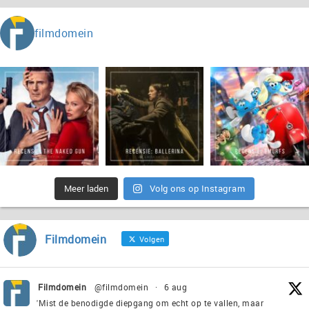
filmdomein
Meer laden
Volg ons op Instagram
Filmdomein
Volgen
Filmdomein
@filmdomein
·
6 aug
'Mist de benodigde diepgang om echt op te vallen, maar