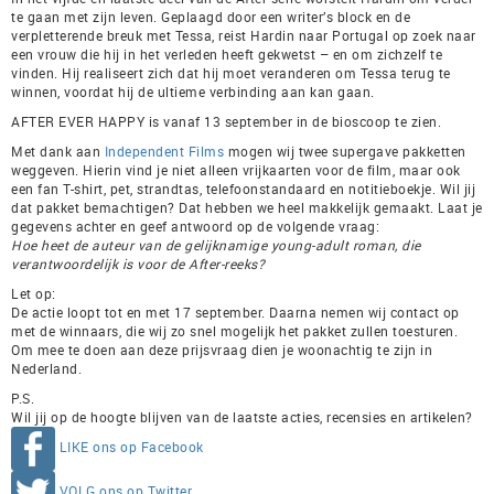
te gaan met zijn leven. Geplaagd door een writer’s block en de
verpletterende breuk met Tessa, reist Hardin naar Portugal op zoek naar
een vrouw die hij in het verleden heeft gekwetst – en om zichzelf te
vinden. Hij realiseert zich dat hij moet veranderen om Tessa terug te
winnen, voordat hij de ultieme verbinding aan kan gaan.
AFTER EVER HAPPY is vanaf 13 september in de bioscoop te zien.
Met dank aan
Independent Films
mogen wij twee supergave pakketten
weggeven. Hierin vind je niet alleen vrijkaarten voor de film, maar ook
een fan T-shirt, pet, strandtas, telefoonstandaard en notitieboekje. Wil jij
dat pakket bemachtigen? Dat hebben we heel makkelijk gemaakt. Laat je
gegevens achter en geef antwoord op de volgende vraag:
Hoe heet de auteur van de gelijknamige young-adult roman, die
verantwoordelijk is voor de After-reeks?
Let op:
De actie loopt tot en met 17 september. Daarna nemen wij contact op
met de winnaars, die wij zo snel mogelijk het pakket zullen toesturen.
Om mee te doen aan deze prijsvraag dien je woonachtig te zijn in
Nederland.
P.S.
Wil jij op de hoogte blijven van de laatste acties, recensies en artikelen?
LIKE ons op Facebook
VOLG ons op Twitter