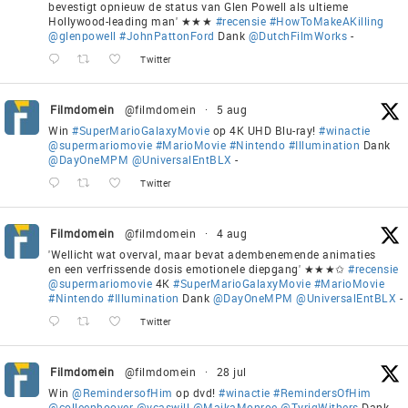
bevestigt opnieuw de status van Glen Powell als ultieme
Hollywood-leading man' ★★★
#recensie
#HowToMakeAKilling
@glenpowell
#JohnPattonFord
Dank
@DutchFilmWorks
-
Twitter
Filmdomein
@filmdomein
·
5 aug
Win
#SuperMarioGalaxyMovie
op 4K UHD Blu-ray!
#winactie
@supermariomovie
#MarioMovie
#Nintendo
#Illumination
Dank
@DayOneMPM
@UniversalEntBLX
-
Twitter
Filmdomein
@filmdomein
·
4 aug
'Wellicht wat overval, maar bevat adembenemende animaties
en een verfrissende dosis emotionele diepgang' ★★★✩
#recensie
@supermariomovie
4K
#SuperMarioGalaxyMovie
#MarioMovie
#Nintendo
#Illumination
Dank
@DayOneMPM
@UniversalEntBLX
-
Twitter
Filmdomein
@filmdomein
·
28 jul
Win
@RemindersofHim
op dvd!
#winactie
#RemindersOfHim
@colleenhoover
@vcaswill
@MaikaMonroe
@TyriqWithers
Dank