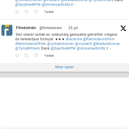
@DayOneMPM
@UniversalEntBLX
-
Twitter
Filmdomein
@filmdomein
·
25 jul
'Een uiterst solide en vakkundig gemaakte genrefilm volgens
de herkenbare formule' ★★★
#recensie
@RemindersofHim
#RemindersOfHim
@colleenhoover
@vcaswill
@MaikaMonroe
@TyriqWithers
Dank
@DayOneMPM
@UniversalEntBLX
-
Twitter
Meer laden