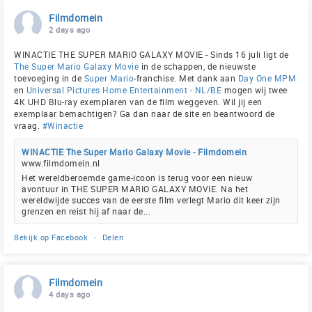
Filmdomein
2 days ago
WINACTIE THE SUPER MARIO GALAXY MOVIE - Sinds 16 juli ligt de
The Super Mario Galaxy Movie
in de schappen, de nieuwste
toevoeging in de
Super Mario
-franchise. Met dank aan
Day One MPM
en
Universal Pictures Home Entertainment - NL/BE
mogen wij twee
4K UHD Blu-ray exemplaren van de film weggeven. Wil jij een
exemplaar bemachtigen? Ga dan naar de site en beantwoord de
vraag.
#Winactie
WINACTIE The Super Mario Galaxy Movie - Filmdomein
www.filmdomein.nl
Het wereldberoemde game-icoon is terug voor een nieuw
avontuur in THE SUPER MARIO GALAXY MOVIE. Na het
wereldwijde succes van de eerste film verlegt Mario dit keer zijn
grenzen en reist hij af naar de...
Bekijk op Facebook
·
Delen
Filmdomein
4 days ago