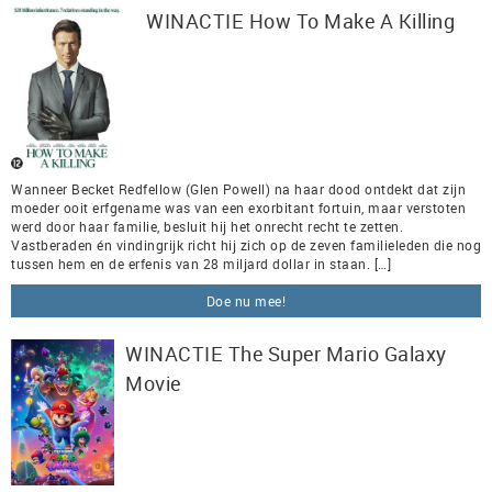
WINACTIE How To Make A Killing
Wanneer Becket Redfellow (Glen Powell) na haar dood ontdekt dat zijn
moeder ooit erfgename was van een exorbitant fortuin, maar verstoten
werd door haar familie, besluit hij het onrecht recht te zetten.
Vastberaden én vindingrijk richt hij zich op de zeven familieleden die nog
tussen hem en de erfenis van 28 miljard dollar in staan. […]
Doe nu mee!
WINACTIE The Super Mario Galaxy
Movie