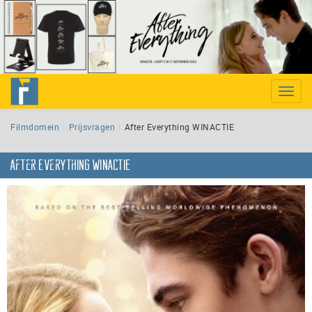
Toggle
naviga
Filmdomein
Prijsvragen
After Everything WINACTIE
After Everything WINACTIE