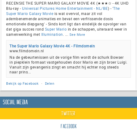
RECENSIE THE SUPER MARIO GALAXY MOVIE 4K (★★★✩ - 4K UHD
Blu-ray -
Universal Pictures Home Entertainment - NL/BE
) - '
The
Super Mario Galaxy Movie
is wat overvol, maar zit vol
adembenemende animaties en bevat een verfrissende dosis
emotionele diepgang' - Sinds kort ligt dan eindelijk de opvolger van
dat giga succes rond
Super Mario
in de schappen, uiteraard weer in
samenwerking met
Illumination
.
...
See More
The Super Mario Galaxy Movie 4K - Filmdomein
www.filmdomein.nl
Na de gebeurtenissen uit de vorige film wordt de schurk Bowser
in piepklein formaat vastgehouden door Mario en zijn broer Luigi.
Vanuit zijn gevangenis zingt en smacht hij echter nog steeds
naar prins...
Bekijk op Facebook
·
Delen
Social Media
Twitter
Facebook