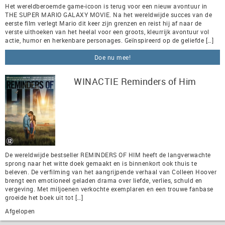
Het wereldberoemde game-icoon is terug voor een nieuw avontuur in
THE SUPER MARIO GALAXY MOVIE. Na het wereldwijde succes van de
eerste film verlegt Mario dit keer zijn grenzen en reist hij af naar de
verste uithoeken van het heelal voor een groots, kleurrijk avontuur vol
actie, humor en herkenbare personages. Geïnspireerd op de geliefde […]
Doe nu mee!
WINACTIE Reminders of Him
De wereldwijde bestseller REMINDERS OF HIM heeft de langverwachte
sprong naar het witte doek gemaakt en is binnenkort ook thuis te
beleven. De verfilming van het aangrijpende verhaal van Colleen Hoover
brengt een emotioneel geladen drama over liefde, verlies, schuld en
vergeving. Met miljoenen verkochte exemplaren en een trouwe fanbase
groeide het boek uit tot […]
Afgelopen