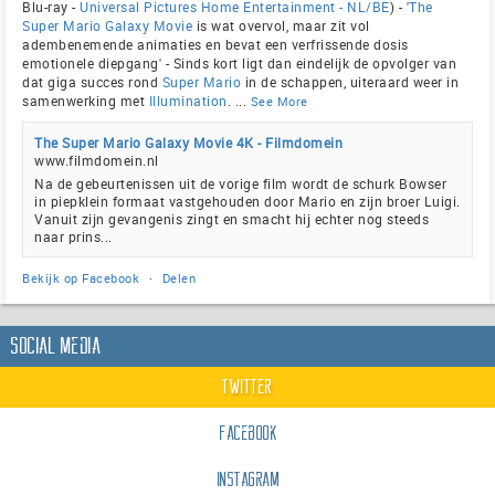
Blu-ray -
Universal Pictures Home Entertainment - NL/BE
) - '
The
Super Mario Galaxy Movie
is wat overvol, maar zit vol
adembenemende animaties en bevat een verfrissende dosis
emotionele diepgang' - Sinds kort ligt dan eindelijk de opvolger van
dat giga succes rond
Super Mario
in de schappen, uiteraard weer in
samenwerking met
Illumination
.
...
See More
The Super Mario Galaxy Movie 4K - Filmdomein
www.filmdomein.nl
Na de gebeurtenissen uit de vorige film wordt de schurk Bowser
in piepklein formaat vastgehouden door Mario en zijn broer Luigi.
Vanuit zijn gevangenis zingt en smacht hij echter nog steeds
naar prins...
Bekijk op Facebook
·
Delen
Social Media
Twitter
Facebook
Instagram