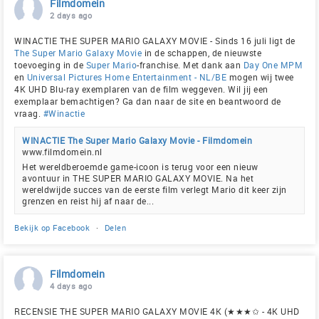
Filmdomein
2 days ago
WINACTIE THE SUPER MARIO GALAXY MOVIE - Sinds 16 juli ligt de
The Super Mario Galaxy Movie
in de schappen, de nieuwste
toevoeging in de
Super Mario
-franchise. Met dank aan
Day One MPM
en
Universal Pictures Home Entertainment - NL/BE
mogen wij twee
4K UHD Blu-ray exemplaren van de film weggeven. Wil jij een
exemplaar bemachtigen? Ga dan naar de site en beantwoord de
vraag.
#Winactie
WINACTIE The Super Mario Galaxy Movie - Filmdomein
www.filmdomein.nl
Het wereldberoemde game-icoon is terug voor een nieuw
avontuur in THE SUPER MARIO GALAXY MOVIE. Na het
wereldwijde succes van de eerste film verlegt Mario dit keer zijn
grenzen en reist hij af naar de...
Bekijk op Facebook
·
Delen
Filmdomein
4 days ago
RECENSIE THE SUPER MARIO GALAXY MOVIE 4K (★★★✩ - 4K UHD