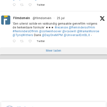
Twitter
Filmdomein
@filmdomein
·
25 jul
'Een uiterst solide en vakkundig gemaakte genrefilm volgens
de herkenbare formule' ★★★
#recensie
@RemindersofHim
#RemindersOfHim
@colleenhoover
@vcaswill
@MaikaMonroe
@TyriqWithers
Dank
@DayOneMPM
@UniversalEntBLX
-
Twitter
Meer laden