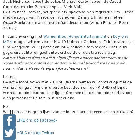
Jack Nicholson speelt de Joker, Michael Keaton speelt de Caped
Crusader en Kim Basinger speelt Vicki Vale.
De film heet Batman, het grandioze spektakel van regisseur Tim Burton
met de songs van Prince, de muziek van Danny Elfman en met een
Oscar® bekroonde art direction/set decoration (Anton Furst en Peter
Young).
In samenwerking met
Warner Bros. Home Entertainment
en
Day One
MPM
mogen wij een vette 4K UHD Ultimate Collectors Edition van deze
film weggeven. Wil jij deze aan jouw collectie toevoegen? Laat jouw
gegevens achter én geef antwoord op de onderstaande vraag:
Acteur Michael Keaton heeft eigenlijk een andere achternaam, maar
veranderde deze omdat een andere acteur al bekend was onder die
naam. Wat is Keaton’s eigenlijke achternaam?
Let op:
De actie loopt tot en met 20 juni. Daarna nemen wij contact op met de
winnaar en gaan wij ons uiterste best doen om de 4K UHD set bij de
winnaar op de deurmat te krijgen. Om mee te doen aan deze prijsvraag
dien je woonachtig te zijn in Nederland.
P.S.
Wil jij op de hoogte blijven van de laatste acties, recensies en artikelen?
LIKE ons op Facebook
VOLG ons op Twitter