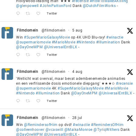
Hollywood-leading man' ★★★
#recensie
#HowToMakeAKilling
@glenpowell
#JohnPattonFord
Dank
@DutchFilmWorks
-
Twitter
Filmdomein
@filmdomein
·
5 aug
Win
#SuperMarioGalaxyMovie
op 4K UHD Blu-ray!
#winactie
@supermariomovie
#MarioMovie
#Nintendo
#Illumination
Dank
@DayOneMPM
@UniversalEntBLX
-
Twitter
Filmdomein
@filmdomein
·
4 aug
'Wellicht wat overval, maar bevat adembenemende animaties
en een verfrissende dosis emotionele diepgang' ★★★✩
#recensie
@supermariomovie
4K
#SuperMarioGalaxyMovie
#MarioMovie
#Nintendo
#Illumination
Dank
@DayOneMPM
@UniversalEntBLX
-
Twitter
Filmdomein
@filmdomein
·
28 jul
Win
@RemindersofHim
op dvd!
#winactie
#RemindersOfHim
@colleenhoover
@vcaswill
@MaikaMonroe
@TyriqWithers
Dank
@DayOneMPM
@UniversalEntBLX
-