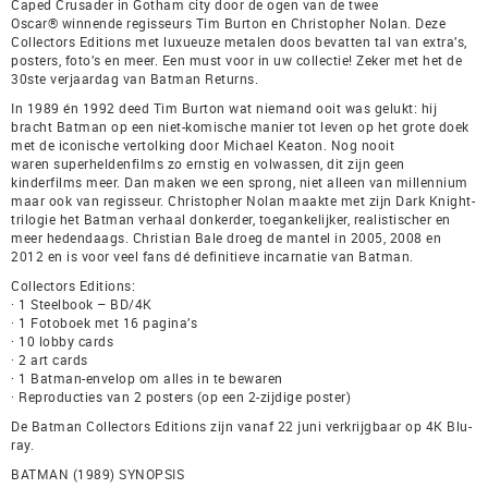
Caped Crusader in Gotham city door de ogen van de twee
Oscar® winnende regisseurs Tim Burton en Christopher Nolan. Deze
Collectors Editions met luxueuze metalen doos bevatten tal van extra’s,
posters, foto’s en meer. Een must voor in uw collectie! Zeker met het de
30ste verjaardag van Batman Returns.
In 1989 én 1992 deed Tim Burton wat niemand ooit was gelukt: hij
bracht Batman op een niet-komische manier tot leven op het grote doek
met de iconische vertolking door Michael Keaton. Nog nooit
waren superheldenfilms zo ernstig en volwassen, dit zijn geen
kinderfilms meer. Dan maken we een sprong, niet alleen van millennium
maar ook van regisseur. Christopher Nolan maakte met zijn Dark Knight-
trilogie het Batman verhaal donkerder, toegankelijker, realistischer en
meer hedendaags. Christian Bale droeg de mantel in 2005, 2008 en
2012 en is voor veel fans dé definitieve incarnatie van Batman.
Collectors Editions:
· 1 Steelbook – BD/4K
· 1 Fotoboek met 16 pagina’s
· 10 lobby cards
· 2 art cards
· 1 Batman-envelop om alles in te bewaren
· Reproducties van 2 posters (op een 2-zijdige poster)
De Batman Collectors Editions zijn vanaf 22 juni verkrijgbaar op 4K Blu-
ray.
BATMAN (1989) SYNOPSIS