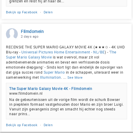
grenzen en reist hij af naar de...
Bekijk op Facebook
·
Delen
Filmdomein
2 days ago
RECENSIE THE SUPER MARIO GALAXY MOVIE 4K (★★★✩ - 4K UHD
Blu-ray -
Universal Pictures Home Entertainment - NL/BE
) - '
The
Super Mario Galaxy Movie
is wat overvol, maar zit vol
adembenemende animaties en bevat een verfrissende dosis
emotionele diepgang' - Sinds kort ligt dan eindelijk de opvolger van
dat giga succes rond
Super Mario
in de schappen, uiteraard weer in
samenwerking met
Illumination
.
...
See More
The Super Mario Galaxy Movie 4K - Filmdomein
www.filmdomein.nl
Na de gebeurtenissen uit de vorige film wordt de schurk Bowser
in piepklein formaat vastgehouden door Mario en zijn broer Luigi.
Vanuit zijn gevangenis zingt en smacht hij echter nog steeds
naar prins...
Bekijk op Facebook
·
Delen