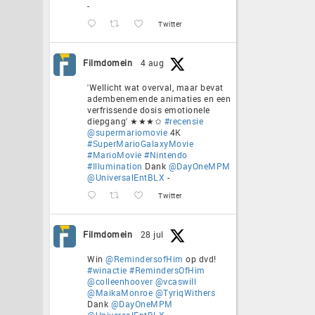
-
Twitter
Filmdomein
4 aug
'Wellicht wat overval, maar bevat
adembenemende animaties en een
verfrissende dosis emotionele
diepgang' ★★★✩
#recensie
@supermariomovie
4K
#SuperMarioGalaxyMovie
#MarioMovie
#Nintendo
#Illumination
Dank
@DayOneMPM
@UniversalEntBLX
-
Twitter
Filmdomein
28 jul
Win
@RemindersofHim
op dvd!
#winactie
#RemindersOfHim
@colleenhoover
@vcaswill
@MaikaMonroe
@TyriqWithers
Dank
@DayOneMPM
@UniversalEntBLX
-