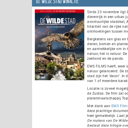
De Wilde Stad WINACTIE
Sinds 23 november ligt
dierenrijk in een urban
avontuurlijke stadskat, 
hilariteit van de rijke n
ontmoetingen tussen men
Bergketens van glas en b
dieren, bomen en plante
en aantrekkelijke om in 
natuur, het is natuur. D
zeehond en de panda.
EMS FILMS heeft, weer on
natuur gelanceerd. De st
stad zijn het ‘decor’. I
van 1 of meerdere karakt
Locatie is zoveel mogel
de Zuidas. De film zal 
platenmaatschappij To
Met dank aan
EMS Film
deze prachtige documenta
heel gemakkelijk. Laat 
De makers van De Wilde 
bestaat deze trilogie o