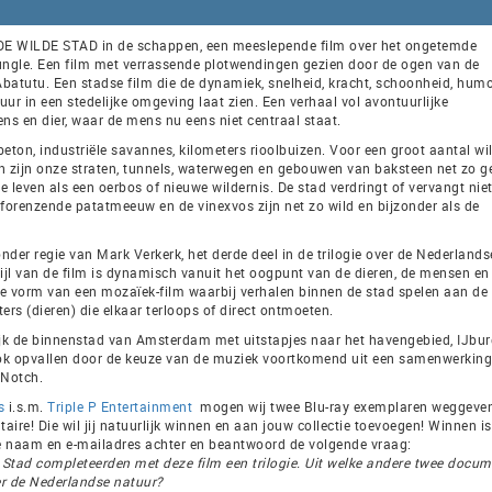
 DE WILDE STAD in de schappen, een meeslepende film over het ongetemde
 jungle. Een film met verrassende plotwendingen gezien door de ogen van de
Abatutu. Een stadse film die de dynamiek, snelheid, kracht, schoonheid, hum
atuur in een stedelijke omgeving laat zien. Een verhaal vol avontuurlijke
s en dier, waar de mens nu eens niet centraal staat.
eton, industriële savannes, kilometers rioolbuizen. Voor een groot aantal wi
n zijn onze straten, tunnels, waterwegen en gebouwen van baksteen net zo g
te leven als een oerbos of nieuwe wildernis. De stad verdringt of vervangt nie
e forenzende patatmeeuw en de vinexvos zijn net zo wild en bijzonder als de
der regie van Mark Verkerk, het derde deel in de trilogie over de Nederlands
ijl van de film is dynamisch vanuit het oogpunt van de dieren, de mensen en
n de vorm van een mozaïek-film waarbij verhalen binnen de stad spelen aan d
ers (dieren) die elkaar terloops of direct ontmoeten.
ijk de binnenstad van Amsterdam met uitstapjes naar het havengebied, IJbur
ook opvallen door de keuze van de muziek voortkomend uit een samenwerkin
pNotch.
s
i.s.m.
Triple P Entertainment
mogen wij twee Blu-ray exemplaren weggeve
ire! Die wil jij natuurlijk winnen en aan jouw collectie toevoegen! Winnen i
je naam en e-mailadres achter en beantwoord de volgende vraag:
Stad completeerden met deze film een trilogie. Uit welke andere twee docum
ver de Nederlandse natuur?