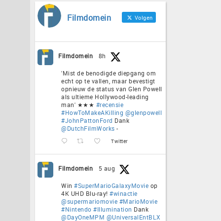
Filmdomein
Volgen
Filmdomein
8h
'Mist de benodigde diepgang om
echt op te vallen, maar bevestigt
opnieuw de status van Glen Powell
als ultieme Hollywood-leading
man' ★★★
#recensie
#HowToMakeAKilling
@glenpowell
#JohnPattonFord
Dank
@DutchFilmWorks
-
Twitter
Filmdomein
5 aug
Win
#SuperMarioGalaxyMovie
op
4K UHD Blu-ray!
#winactie
@supermariomovie
#MarioMovie
#Nintendo
#Illumination
Dank
@DayOneMPM
@UniversalEntBLX