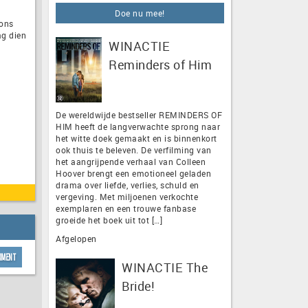
Doe nu mee!
 ons
ag dien
WINACTIE
Reminders of Him
De wereldwijde bestseller REMINDERS OF
HIM heeft de langverwachte sprong naar
het witte doek gemaakt en is binnenkort
ook thuis te beleven. De verfilming van
het aangrijpende verhaal van Colleen
Hoover brengt een emotioneel geladen
drama over liefde, verlies, schuld en
vergeving. Met miljoenen verkochte
exemplaren en een trouwe fanbase
groeide het boek uit tot […]
Afgelopen
inment
WINACTIE The
Bride!