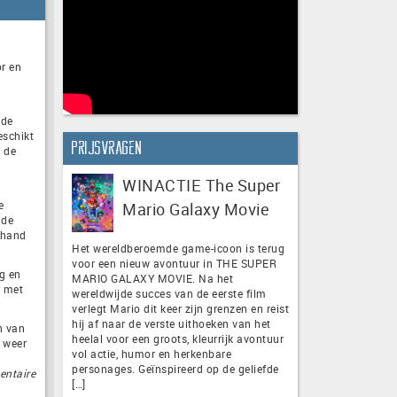
or en
lde
eschikt
Prijsvragen
t de
WINACTIE The Super
e
Mario Galaxy Movie
 de
e hand
Het wereldberoemde game-icoon is terug
voor een nieuw avontuur in THE SUPER
g en
MARIO GALAXY MOVIE. Na het
g met
wereldwijde succes van de eerste film
verlegt Mario dit keer zijn grenzen en reist
hij af naar de verste uithoeken van het
n van
heelal voor een groots, kleurrijk avontuur
s weer
vol actie, humor en herkenbare
personages. Geïnspireerd op de geliefde
entaire
[…]