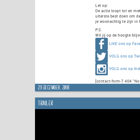
Let op:
De actie loopt tot en m
uiterste best doen om de
je woonachtig te zijn in
P.S.
Wil jij op de hoogte blij
LIKE ons op Fac
VOLG ons op Twi
VOLG ons op In
[contact-form-7 404 "No
29 december, 2018
Trailer