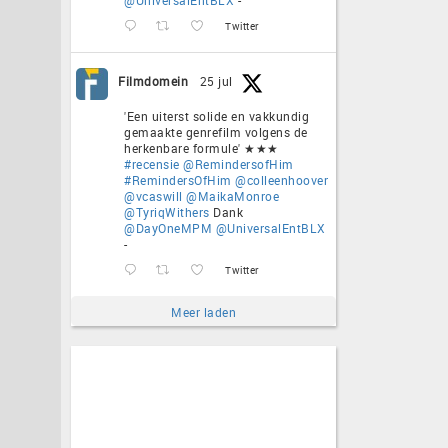
Twitter
Filmdomein
25 jul
'Een uiterst solide en vakkundig
gemaakte genrefilm volgens de
herkenbare formule' ★★★
#recensie
@RemindersofHim
#RemindersOfHim
@colleenhoover
@vcaswill
@MaikaMonroe
@TyriqWithers
Dank
@DayOneMPM
@UniversalEntBLX
-
Twitter
Meer laden