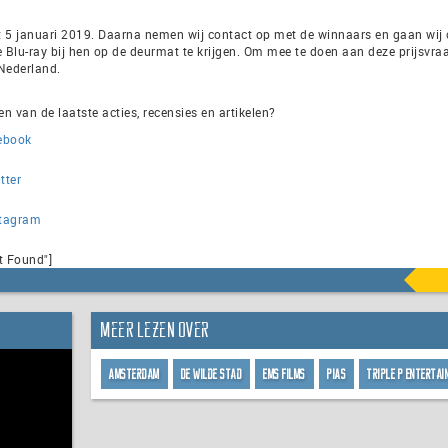
et 5 januari 2019. Daarna nemen wij contact op met de winnaars en gaan wij
 Blu-ray bij hen op de deurmat te krijgen. Om mee te doen aan deze prijsvra
 Nederland.
ven van de laatste acties, recensies en artikelen?
ebook
tter
stagram
t Found"]
Meer lezen over
Amsterdam
De wilde stad
EMS Films
PIAS
Triple P Enterta