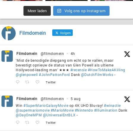
Meer laden
Volg ons op Instagram
Filmdomein
Volgen
Filmdomein
@filmdomein
·
4h
'Mist de benodigde diepgang om echt op te vallen, maar
bevestigt opnieuw de status van Glen Powell als ultieme
Hollywood-leading man' ★★★
#recensie
#HowToMakeAKilling
@glenpowell
#JohnPattonFord
Dank
@DutchFilmWorks
-
Twitter
Filmdomein
@filmdomein
·
5 aug
Win
#SuperMarioGalaxyMovie
op 4K UHD Blu-ray!
#winactie
@supermariomovie
#MarioMovie
#Nintendo
#Illumination
Dank
@DayOneMPM
@UniversalEntBLX
-
Twitter