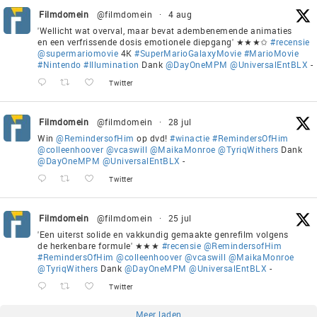
Filmdomein
@filmdomein
·
4 aug
'Wellicht wat overval, maar bevat adembenemende animaties
en een verfrissende dosis emotionele diepgang' ★★★✩
#recensie
@supermariomovie
4K
#SuperMarioGalaxyMovie
#MarioMovie
#Nintendo
#Illumination
Dank
@DayOneMPM
@UniversalEntBLX
-
Twitter
Filmdomein
@filmdomein
·
28 jul
Win
@RemindersofHim
op dvd!
#winactie
#RemindersOfHim
@colleenhoover
@vcaswill
@MaikaMonroe
@TyriqWithers
Dank
@DayOneMPM
@UniversalEntBLX
-
Twitter
Filmdomein
@filmdomein
·
25 jul
'Een uiterst solide en vakkundig gemaakte genrefilm volgens
de herkenbare formule' ★★★
#recensie
@RemindersofHim
#RemindersOfHim
@colleenhoover
@vcaswill
@MaikaMonroe
@TyriqWithers
Dank
@DayOneMPM
@UniversalEntBLX
-
Twitter
Meer laden