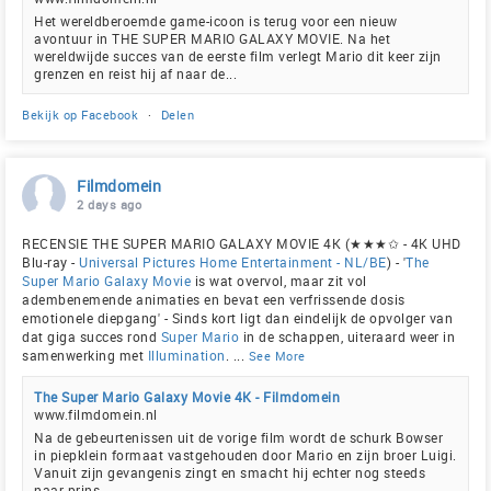
Het wereldberoemde game-icoon is terug voor een nieuw
avontuur in THE SUPER MARIO GALAXY MOVIE. Na het
wereldwijde succes van de eerste film verlegt Mario dit keer zijn
grenzen en reist hij af naar de...
Bekijk op Facebook
·
Delen
Filmdomein
2 days ago
RECENSIE THE SUPER MARIO GALAXY MOVIE 4K (★★★✩ - 4K UHD
Blu-ray -
Universal Pictures Home Entertainment - NL/BE
) - '
The
Super Mario Galaxy Movie
is wat overvol, maar zit vol
adembenemende animaties en bevat een verfrissende dosis
emotionele diepgang' - Sinds kort ligt dan eindelijk de opvolger van
dat giga succes rond
Super Mario
in de schappen, uiteraard weer in
samenwerking met
Illumination
.
...
See More
The Super Mario Galaxy Movie 4K - Filmdomein
www.filmdomein.nl
Na de gebeurtenissen uit de vorige film wordt de schurk Bowser
in piepklein formaat vastgehouden door Mario en zijn broer Luigi.
Vanuit zijn gevangenis zingt en smacht hij echter nog steeds
naar prins...