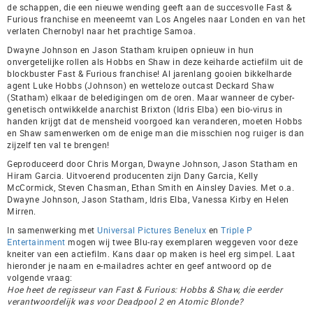
de schappen, die een nieuwe wending geeft aan de succesvolle Fast &
Furious franchise en meeneemt van Los Angeles naar Londen en van het
verlaten Chernobyl naar het prachtige Samoa.
Dwayne Johnson en Jason Statham kruipen opnieuw in hun
onvergetelijke rollen als Hobbs en Shaw in deze keiharde actiefilm uit de
blockbuster Fast & Furious franchise! Al jarenlang gooien bikkelharde
agent Luke Hobbs (Johnson) en wetteloze outcast Deckard Shaw
(Statham) elkaar de beledigingen om de oren. Maar wanneer de cyber-
genetisch ontwikkelde anarchist Brixton (Idris Elba) een bio-virus in
handen krijgt dat de mensheid voorgoed kan veranderen, moeten Hobbs
en Shaw samenwerken om de enige man die misschien nog ruiger is dan
zijzelf ten val te brengen!
Geproduceerd door Chris Morgan, Dwayne Johnson, Jason Statham en
Hiram Garcia. Uitvoerend producenten zijn Dany Garcia, Kelly
McCormick, Steven Chasman, Ethan Smith en Ainsley Davies. Met o.a.
Dwayne Johnson, Jason Statham, Idris Elba, Vanessa Kirby en Helen
Mirren.
In samenwerking met
Universal Pictures Benelux
en
Triple P
Entertainment
mogen wij twee Blu-ray exemplaren weggeven voor deze
kneiter van een actiefilm. Kans daar op maken is heel erg simpel. Laat
hieronder je naam en e-mailadres achter en geef antwoord op de
volgende vraag:
Hoe heet de regisseur van Fast & Furious: Hobbs & Shaw, die eerder
verantwoordelijk was voor Deadpool 2 en Atomic Blonde?