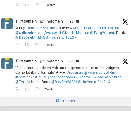
Twitter
Filmdomein
@filmdomein
·
28 jul
Win
@RemindersofHim
op dvd!
#winactie
#RemindersOfHim
@colleenhoover
@vcaswill
@MaikaMonroe
@TyriqWithers
Dank
@DayOneMPM
@UniversalEntBLX
-
Twitter
Filmdomein
@filmdomein
·
25 jul
'Een uiterst solide en vakkundig gemaakte genrefilm volgens
de herkenbare formule' ★★★
#recensie
@RemindersofHim
#RemindersOfHim
@colleenhoover
@vcaswill
@MaikaMonroe
@TyriqWithers
Dank
@DayOneMPM
@UniversalEntBLX
-
Twitter
Meer laden