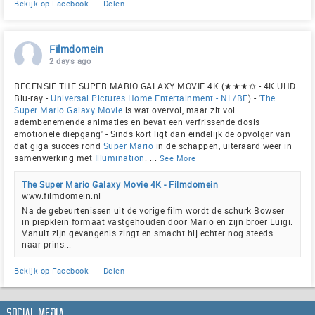
Bekijk op Facebook
·
Delen
Filmdomein
2 days ago
RECENSIE THE SUPER MARIO GALAXY MOVIE 4K (★★★✩ - 4K UHD
Blu-ray -
Universal Pictures Home Entertainment - NL/BE
) - '
The
Super Mario Galaxy Movie
is wat overvol, maar zit vol
adembenemende animaties en bevat een verfrissende dosis
emotionele diepgang' - Sinds kort ligt dan eindelijk de opvolger van
dat giga succes rond
Super Mario
in de schappen, uiteraard weer in
samenwerking met
Illumination
.
...
See More
The Super Mario Galaxy Movie 4K - Filmdomein
www.filmdomein.nl
Na de gebeurtenissen uit de vorige film wordt de schurk Bowser
in piepklein formaat vastgehouden door Mario en zijn broer Luigi.
Vanuit zijn gevangenis zingt en smacht hij echter nog steeds
naar prins...
Bekijk op Facebook
·
Delen
Social Media