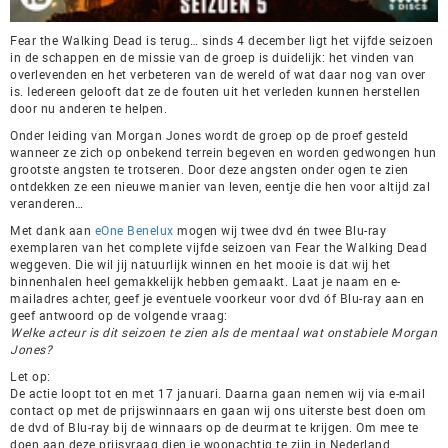
Fear the Walking Dead is terug… sinds 4 december ligt het vijfde seizoen
in de schappen en de missie van de groep is duidelijk: het vinden van
overlevenden en het verbeteren van de wereld of wat daar nog van over
is. Iedereen gelooft dat ze de fouten uit het verleden kunnen herstellen
door nu anderen te helpen.
Onder leiding van Morgan Jones wordt de groep op de proef gesteld
wanneer ze zich op onbekend terrein begeven en worden gedwongen hun
grootste angsten te trotseren. Door deze angsten onder ogen te zien
ontdekken ze een nieuwe manier van leven, eentje die hen voor altijd zal
veranderen…
Met dank aan
eOne Benelux
mogen wij twee dvd én twee Blu-ray
exemplaren van het complete vijfde seizoen van Fear the Walking Dead
weggeven. Die wil jij natuurlijk winnen en het mooie is dat wij het
binnenhalen heel gemakkelijk hebben gemaakt. Laat je naam en e-
mailadres achter, geef je eventuele voorkeur voor dvd óf Blu-ray aan en
geef antwoord op de volgende vraag:
Welke acteur is dit seizoen te zien als de mentaal wat onstabiele Morgan
Jones?
Let op:
De actie loopt tot en met 17 januari. Daarna gaan nemen wij via e-mail
contact op met de prijswinnaars en gaan wij ons uiterste best doen om
de dvd of Blu-ray bij de winnaars op de deurmat te krijgen. Om mee te
doen aan deze prijsvraag dien je woonachtig te zijn in Nederland.