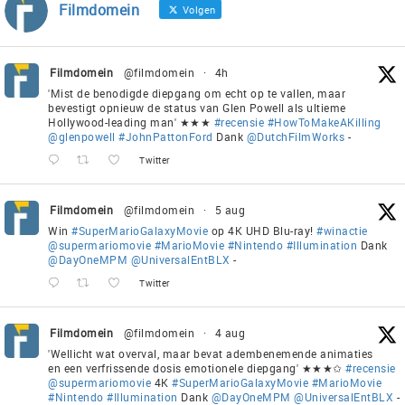
Filmdomein
Volgen
Filmdomein
@filmdomein
·
4h
'Mist de benodigde diepgang om echt op te vallen, maar
bevestigt opnieuw de status van Glen Powell als ultieme
Hollywood-leading man' ★★★
#recensie
#HowToMakeAKilling
@glenpowell
#JohnPattonFord
Dank
@DutchFilmWorks
-
Twitter
Filmdomein
@filmdomein
·
5 aug
Win
#SuperMarioGalaxyMovie
op 4K UHD Blu-ray!
#winactie
@supermariomovie
#MarioMovie
#Nintendo
#Illumination
Dank
@DayOneMPM
@UniversalEntBLX
-
Twitter
Filmdomein
@filmdomein
·
4 aug
'Wellicht wat overval, maar bevat adembenemende animaties
en een verfrissende dosis emotionele diepgang' ★★★✩
#recensie
@supermariomovie
4K
#SuperMarioGalaxyMovie
#MarioMovie
#Nintendo
#Illumination
Dank
@DayOneMPM
@UniversalEntBLX
-