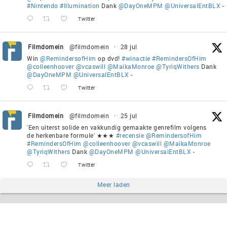
#Nintendo
#Illumination
Dank
@DayOneMPM
@UniversalEntBLX
-
Twitter
Filmdomein
@filmdomein
·
28 jul
Win
@RemindersofHim
op dvd!
#winactie
#RemindersOfHim
@colleenhoover
@vcaswill
@MaikaMonroe
@TyriqWithers
Dank
@DayOneMPM
@UniversalEntBLX
-
Twitter
Filmdomein
@filmdomein
·
25 jul
'Een uiterst solide en vakkundig gemaakte genrefilm volgens
de herkenbare formule' ★★★
#recensie
@RemindersofHim
#RemindersOfHim
@colleenhoover
@vcaswill
@MaikaMonroe
@TyriqWithers
Dank
@DayOneMPM
@UniversalEntBLX
-
Twitter
Meer laden