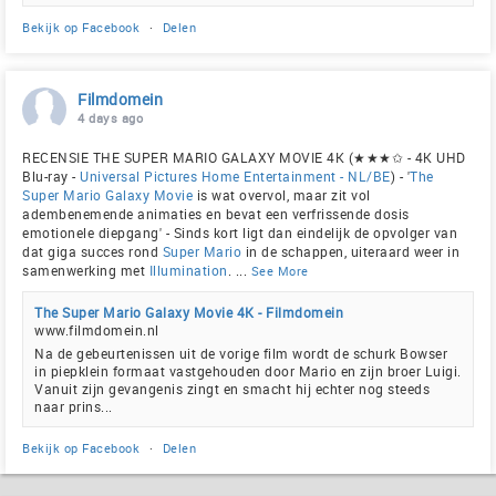
Bekijk op Facebook
·
Delen
Filmdomein
4 days ago
RECENSIE THE SUPER MARIO GALAXY MOVIE 4K (★★★✩ - 4K UHD
Blu-ray -
Universal Pictures Home Entertainment - NL/BE
) - '
The
Super Mario Galaxy Movie
is wat overvol, maar zit vol
adembenemende animaties en bevat een verfrissende dosis
emotionele diepgang' - Sinds kort ligt dan eindelijk de opvolger van
dat giga succes rond
Super Mario
in de schappen, uiteraard weer in
samenwerking met
Illumination
.
...
See More
The Super Mario Galaxy Movie 4K - Filmdomein
www.filmdomein.nl
Na de gebeurtenissen uit de vorige film wordt de schurk Bowser
in piepklein formaat vastgehouden door Mario en zijn broer Luigi.
Vanuit zijn gevangenis zingt en smacht hij echter nog steeds
naar prins...
Bekijk op Facebook
·
Delen