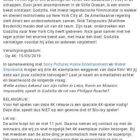
schappen. Door jaren atoomproeven in de Stille Oceaan, is een enorm
beest ontstaan: Godzilla. Het meest legendarische filmmonster is wakker
en stevent rechtstreeks op New York City af. De Amerikaanse regering
stelt direct een onderzoeksteam samen. Nick Tatopoules (Matthew
Broderick) maakt deel uit van dit team. Zijn taak: onderzoeken wat
Godzilla naar New York City heeft gedreven. Nick gaat samen met het
leger achter het enorme beest aan, met maar één doel: Godzilla
vernietigen voordat hij alles en iedereen verplettert!
Verschijningsdatum:
∙ Op 4K: 15/05/2019
In samenwerking met
Sony Pictures Home Entertainment
en
Weber
Shandwick
mogen wij drie 4K exemplaren weggeven van deze film! Wil jij
deze aan jouw collectie toevoegen? Laat je naam en e-mailadres achter
en beantwoord de volgende vraag:
Welke acteur, bekend van zijn rollen in Léon, Ronin en Mission:
Impossible, speelt in Godzilla de rol van Philippe Roaché?
BELANGRIJK:
Voor het spelen van deze 4K release is een speciale 4K-speler nodig!
Deze disc speelt dus NIET op een gewone dvd óf Blu-ray speler!
Let op:
De actie loopt tot en met 11 juni. Daarna nemen wij contact op met de
winnaars, die wij zo snel mogelijk het 4K exemplaar zullen bezorgen. Bij
het meedoen aan de actie ding je automatisch mee naar de superprijs.
Om mee te doen aan deze prijsvraag dien je woonachtig te zijn in