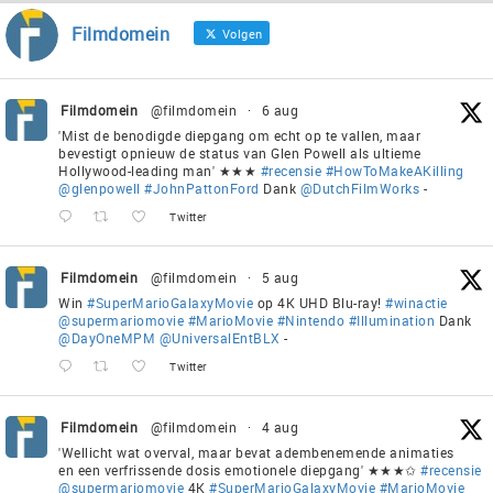
Filmdomein
Volgen
Filmdomein
@filmdomein
·
6 aug
'Mist de benodigde diepgang om echt op te vallen, maar
bevestigt opnieuw de status van Glen Powell als ultieme
Hollywood-leading man' ★★★
#recensie
#HowToMakeAKilling
@glenpowell
#JohnPattonFord
Dank
@DutchFilmWorks
-
Twitter
Filmdomein
@filmdomein
·
5 aug
Win
#SuperMarioGalaxyMovie
op 4K UHD Blu-ray!
#winactie
@supermariomovie
#MarioMovie
#Nintendo
#Illumination
Dank
@DayOneMPM
@UniversalEntBLX
-
Twitter
Filmdomein
@filmdomein
·
4 aug
'Wellicht wat overval, maar bevat adembenemende animaties
en een verfrissende dosis emotionele diepgang' ★★★✩
#recensie
@supermariomovie
4K
#SuperMarioGalaxyMovie
#MarioMovie