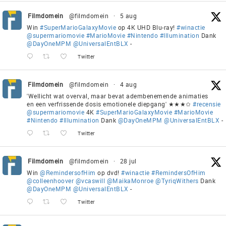
Filmdomein
@filmdomein
·
5 aug
Win
#SuperMarioGalaxyMovie
op 4K UHD Blu-ray!
#winactie
@supermariomovie
#MarioMovie
#Nintendo
#Illumination
Dank
@DayOneMPM
@UniversalEntBLX
-
Twitter
Filmdomein
@filmdomein
·
4 aug
'Wellicht wat overval, maar bevat adembenemende animaties
en een verfrissende dosis emotionele diepgang' ★★★✩
#recensie
@supermariomovie
4K
#SuperMarioGalaxyMovie
#MarioMovie
#Nintendo
#Illumination
Dank
@DayOneMPM
@UniversalEntBLX
-
Twitter
Filmdomein
@filmdomein
·
28 jul
Win
@RemindersofHim
op dvd!
#winactie
#RemindersOfHim
@colleenhoover
@vcaswill
@MaikaMonroe
@TyriqWithers
Dank
@DayOneMPM
@UniversalEntBLX
-
Twitter