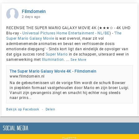
Filmdomein
2 days ago
RECENSIE THE SUPER MARIO GALAXY MOVIE 4K (★★★✩ - 4K UHD
Blu-ray -
Universal Pictures Home Entertainment - NL/BE
) - '
The
Super Mario Galaxy Movie
is wat overvol, maar zit vol
adembenemende animaties en bevat een verfrissende dosis
emotionele diepgang' - Sinds kort ligt dan eindelijk de opvolger van
dat giga succes rond
Super Mario
in de schappen, uiteraard weer in
samenwerking met
Illumination
.
...
See More
The Super Mario Galaxy Movie 4K - Filmdomein
www.filmdomein.nl
Na de gebeurtenissen uit de vorige film wordt de schurk Bowser
in piepklein formaat vastgehouden door Mario en zijn broer Luigi.
Vanuit zijn gevangenis zingt en smacht hij echter nog steeds
naar prins...
Bekijk op Facebook
·
Delen
Social Media