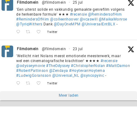
Filmdomein
@filmdomein
·
25 jul
'Een uiterst solide en vakkundig gemaakte genrefilm volgens
de herkenbare formule' ★★★
#recensie
@RemindersofHim
#RemindersOfHim
@colleenhoover
@vcaswill
@MaikaMonroe
@TyriqWithers
Dank
@DayOneMPM
@UniversalEntBLX
-
Twitter
Filmdomein
@filmdomein
·
23 jul
'Wellicht niet Nolans meest emotionele meesterwerk, maar
wel een cinematografische krachttoer' ★★★★
#recensie
@odysseymovie
#TheOdyssey
#ChristopherNolan
#MattDamon
#RobertPattinson
@Zendaya
#HoytevanHoytema
#LudwigGoransson
@Universal_NL
@syncopyinc
-
Twitter
Meer laden