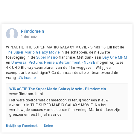
Filmdomein
1 day ago
WINACTIE THE SUPER MARIO GALAXY MOVIE - Sinds 16 juli ligt de
The Super Mario Galaxy Movie
in de schappen, de nieuwste
toevoeging in de
Super Mario
-franchise. Met dank aan
Day One MPM
en
Universal Pictures Home Entertainment - NL/BE
mogen wij twee
4K UHD Blu-ray exemplaren van de film weggeven. Wil jij een
exemplaar bemachtigen? Ga dan naar de site en beantwoord de
vraag.
#Winactie
WINACTIE The Super Mario Galaxy Movie - Filmdomein
www.filmdomein.nl
Het wereldberoemde game-icoon is terug voor een nieuw
avontuur in THE SUPER MARIO GALAXY MOVIE. Na het
wereldwijde succes van de eerste film verlegt Mario dit keer zijn
grenzen en reist hij af naar de...
Bekijk op Facebook
·
Delen