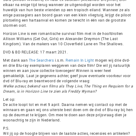
elkaar na enige tijd terug wanneer ze uitgenodigd worden voor het
huwelijk van hun beste vrienden op een tropisch eiland. Wanneer ze als
enige passagiers aan boord gaan van een klein vliegtuig, krijgt de piloot
plotseling een hartaanval en komen ze terecht in één van de grootste
stormen ooit.
Horizon Line is een romantische survival film met in de hoofdrollen
Allison Williams (Get Out, Girls) en Alexander Dreymon (The Last
Kingdom). Van de makers van 10 Cloverfield Lane en The Shallows.
DVD & BD RELEASE: 17 maart 2021.
Met dank aan
The Searchers
i.s.m.
Remain In Light
mogen wij drie dvd-
en drie Blu-ray exemplaren weggeven van deze film! Die wil jij natuurlijk
winnen en aan jouw collectie toevoegen! Winnen is weer heel
gemakkelijk. Laat je gegevens achter, geef jouw eventuele voorkeur voor
dvd óf Blu-ray en beantwoord de volgende vraag:
Welke acteur, bekend van films als They Live, The Thing en Requiem for a
Dream, is in Horizon Line te zien als Freddy Wyman?
Let op:
De actie loopt tot en met 9 april. Daarna nemen wij contact op met de
winnaars en gaan wij ons uiterste best doen om de dvd of Blu-ray bij hen
op de deurmat te krijgen. Om mee te doen aan deze prijsvraag dien je
woonachtig te zijn in Nederland.
P.S.
Wil jij op de hoogte blijven van de laatste acties, recensies en artikelen?