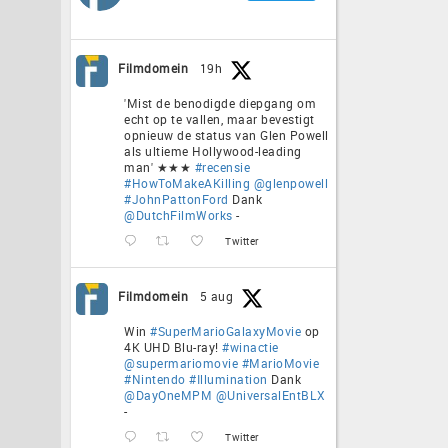
Filmdomein
19h
'Mist de benodigde diepgang om
echt op te vallen, maar bevestigt
opnieuw de status van Glen Powell
als ultieme Hollywood-leading
man' ★★★
#recensie
#HowToMakeAKilling
@glenpowell
#JohnPattonFord
Dank
@DutchFilmWorks
-
Twitter
Filmdomein
5 aug
Win
#SuperMarioGalaxyMovie
op
4K UHD Blu-ray!
#winactie
@supermariomovie
#MarioMovie
#Nintendo
#Illumination
Dank
@DayOneMPM
@UniversalEntBLX
-
Twitter