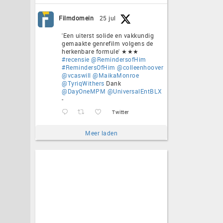
Filmdomein
25 jul
'Een uiterst solide en vakkundig
gemaakte genrefilm volgens de
herkenbare formule' ★★★
#recensie
@RemindersofHim
#RemindersOfHim
@colleenhoover
@vcaswill
@MaikaMonroe
@TyriqWithers
Dank
@DayOneMPM
@UniversalEntBLX
-
Twitter
Meer laden