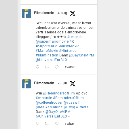
Filmdomein
4 aug
'Wellicht wat overval, maar bevat
adembenemende animaties en een
verfrissende dosis emotionele
diepgang' ★★★✩
#recensie
@supermariomovie
4K
#SuperMarioGalaxyMovie
#MarioMovie
#Nintendo
#Illumination
Dank
@DayOneMPM
@UniversalEntBLX
-
Twitter
Filmdomein
28 jul
Win
@RemindersofHim
op dvd!
#winactie
#RemindersOfHim
@colleenhoover
@vcaswill
@MaikaMonroe
@TyriqWithers
Dank
@DayOneMPM
@UniversalEntBLX
-
Twitter