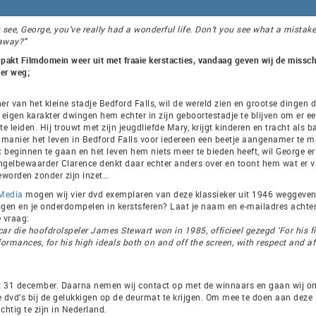
 see, George, you’ve really had a wonderful life. Don’t you see what a mistake
 away?”
s pakt Filmdomein weer uit met fraaie kerstacties, vandaag geven wij de missc
ker weg;
er van het kleine stadje Bedford Falls, wil de wereld zien en grootse dingen 
eigen karakter dwingen hem echter in zijn geboortestadje te blijven om er ee
e leiden. Hij trouwt met zijn jeugdliefde Mary, krijgt kinderen en tracht als b
manier het leven in Bedford Falls voor iedereen een beetje aangenamer te m
 beginnen te gaan en het leven hem niets meer te bieden heeft, wil George er
ngelbewaarder Clarence denkt daar echter anders over en toont hem wat er 
eworden zonder zijn inzet…
 Media
mogen wij vier dvd exemplaren van deze klassieker uit 1946 weggeven. 
en en je onderdompelen in kerstsferen? Laat je naam en e-mailadres achte
 vraag:
ar die hoofdrolspeler James Stewart won in 1985, officieel gezegd ‘For his fi
rmances, for his high ideals both on and off the screen, with respect and af
et 31 december. Daarna nemen wij contact op met de winnaars en gaan wij o
e dvd’s bij de gelukkigen op de deurmat te krijgen. Om mee te doen aan deze
chtig te zijn in Nederland.