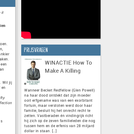
 it
hien
doen.
n,
Prijsvragen
ankier
aken.
WINACTIE How To
 een
van
Make A Killing
Wil jij
r en
Wanneer Becket Redfellow (Glen Powell)
na haar dood ontdekt dat zijn moeder
fty
ooit erfgename was van een exorbitant
fection
fortuin, maar verstoten werd door haar
familie, besluit hij het onrecht recht te
zetten. Vastberaden én vindingrijk richt
hij zich op de zeven familieleden die nog
ns
tussen hem en de erfenis van 28 miljard
dollar in staan. […]