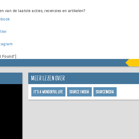
ven van de laatste acties, recensies en artikelen?
ebook
tter
stagram
t Found"]
Meer lezen over
It's a Wonderful Life
Source 1 Media
Source1Media