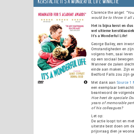
Kerstactie It’s a Wonderful Life WINACTIE
Clarence the angel:
“You
would be to throw it all
Het is bijna kerst en du
wel ultieme kerstklassie
It’s a Wonderful Life!
George Bailey, een inwon
Omstandigheden en zijn 
volgens hem, saai leven t
op een sociaal bewogen 
Wanneer de zaken slecht
einde aan maken. Zijn e
Bedford Falls zou zijn g
Met dank aan
Source 1
een exemplaar bemachtig
beantwoord de volgende
Hoe heet de speciale Osc
years of memorable perfo
of his colleagues?
Let op:
De actie loopt tot en m
uiterste best doen om d
prijsvraag dien je woona