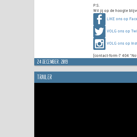
P.S.
Wil jij op de hoogte blij
LIKE ons op Fac
VOLG ons op Twi
VOLG ons op In
[contact-form-7 404 "No
24 december, 2019
Trailer