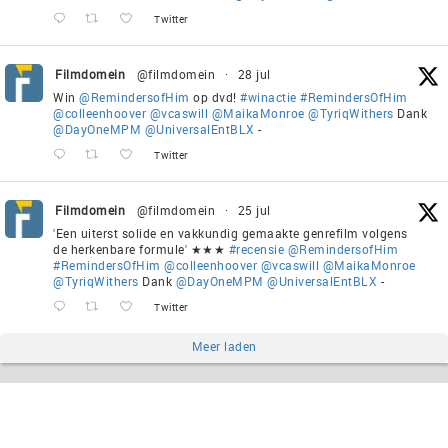
Twitter
Filmdomein
@filmdomein
·
28 jul
Win
@RemindersofHim
op dvd!
#winactie
#RemindersOfHim
@colleenhoover
@vcaswill
@MaikaMonroe
@TyriqWithers
Dank
@DayOneMPM
@UniversalEntBLX
-
Twitter
Filmdomein
@filmdomein
·
25 jul
'Een uiterst solide en vakkundig gemaakte genrefilm volgens
de herkenbare formule' ★★★
#recensie
@RemindersofHim
#RemindersOfHim
@colleenhoover
@vcaswill
@MaikaMonroe
@TyriqWithers
Dank
@DayOneMPM
@UniversalEntBLX
-
Twitter
Meer laden