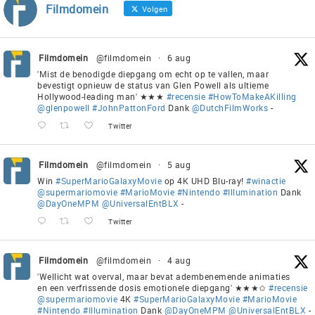
Filmdomein
Volgen
Filmdomein
@filmdomein
·
6 aug
'Mist de benodigde diepgang om echt op te vallen, maar
bevestigt opnieuw de status van Glen Powell als ultieme
Hollywood-leading man' ★★★
#recensie
#HowToMakeAKilling
@glenpowell
#JohnPattonFord
Dank
@DutchFilmWorks
-
Twitter
Filmdomein
@filmdomein
·
5 aug
Win
#SuperMarioGalaxyMovie
op 4K UHD Blu-ray!
#winactie
@supermariomovie
#MarioMovie
#Nintendo
#Illumination
Dank
@DayOneMPM
@UniversalEntBLX
-
Twitter
Filmdomein
@filmdomein
·
4 aug
'Wellicht wat overval, maar bevat adembenemende animaties
en een verfrissende dosis emotionele diepgang' ★★★✩
#recensie
@supermariomovie
4K
#SuperMarioGalaxyMovie
#MarioMovie
#Nintendo
#Illumination
Dank
@DayOneMPM
@UniversalEntBLX
-