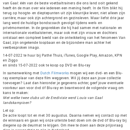
van Gaal: één van de beste voetbaltrainers die ons land ooit gekend
heeft én de man over wie iedereen een mening heeft. In de film blikt hij
terug op hoogte- en dieptepunten uit zijn kleurrijke leven; niet alleen zijn
carrière, maar ook zijn achtergrond en gezinsleven. Maar liefst drie jaar
lang werd de huidige bondscoach gevolgd tijdens werk- en
privémomenten. In de gesprekken die hij had samen met nationale- en
internationale voetbalsterren, maar ook met zijn vrouw en dochters
ontstaat een compleet beeld van de ontwikkeling van het fenomeen Van
Gaal, zijn ongekende loopbaan en de bijzondere man achter het
veelbesproken imago.
14-07-2022 te huur bij Pathé Thuis, iTunes, Google Play, Amazon, KPN
en Ziggo
en sinds 15-07-2022 ook te koop op DVD en Blu-ray
In samenwerking met
Dutch Filmworks
mogen wij een dvd- en een Blu-
ray exemplaar van deze film weggeven. Wil jij deze aan jouw collectie
toevoegen? Laat dan hieronder je gegevens achter, geef jouw eventuele
voorkeur aan voor dvd óf Blu-ray en beantwoord de volgende vraag om
kans te maken:
Met welke twee clubs uit de Eredivisie werd Louis van Gaal
landskampioen?
Let op:
De actie loopt tot en met 30 augustus. Daarna nemen wij contact op met
de winnaars en gaan wij onze uiterste best doen om de dvd óf Blu-ray bij
diegene op de deurmat te krijgen. Om mee te doen aan deze prijsvraag
dien je woonachtig te zijn in Nederland.