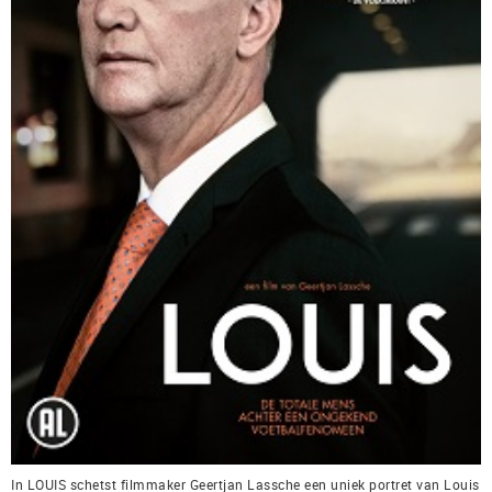
In LOUIS schetst filmmaker Geertjan Lassche een uniek portret van Louis