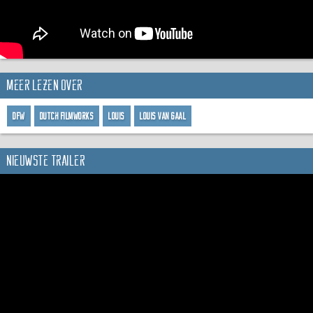
Meer lezen over
DFW
Dutch FilmWorks
Louis
Louis van Gaal
Nieuwste trailer