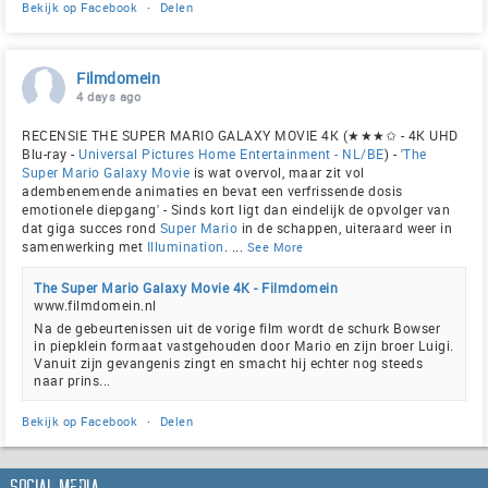
Bekijk op Facebook
·
Delen
Filmdomein
4 days ago
RECENSIE THE SUPER MARIO GALAXY MOVIE 4K (★★★✩ - 4K UHD
Blu-ray -
Universal Pictures Home Entertainment - NL/BE
) - '
The
Super Mario Galaxy Movie
is wat overvol, maar zit vol
adembenemende animaties en bevat een verfrissende dosis
emotionele diepgang' - Sinds kort ligt dan eindelijk de opvolger van
dat giga succes rond
Super Mario
in de schappen, uiteraard weer in
samenwerking met
Illumination
.
...
See More
The Super Mario Galaxy Movie 4K - Filmdomein
www.filmdomein.nl
Na de gebeurtenissen uit de vorige film wordt de schurk Bowser
in piepklein formaat vastgehouden door Mario en zijn broer Luigi.
Vanuit zijn gevangenis zingt en smacht hij echter nog steeds
naar prins...
Bekijk op Facebook
·
Delen
Social Media