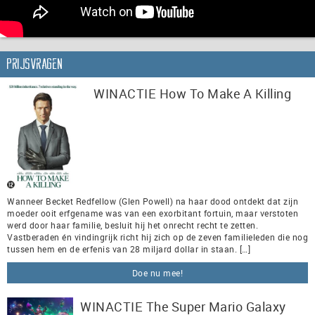
Prijsvragen
WINACTIE How To Make A Killing
Wanneer Becket Redfellow (Glen Powell) na haar dood ontdekt dat zijn
moeder ooit erfgename was van een exorbitant fortuin, maar verstoten
werd door haar familie, besluit hij het onrecht recht te zetten.
Vastberaden én vindingrijk richt hij zich op de zeven familieleden die nog
tussen hem en de erfenis van 28 miljard dollar in staan. […]
Doe nu mee!
WINACTIE The Super Mario Galaxy