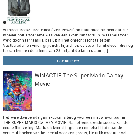
Wanneer Becket Redfellow (Glen Powell) na haar dood ontdekt dat zijn
moeder ooit erfgename was van een exorbitant fortuin, maar verstoten
werd door haar familie, besluit hij het onrecht recht te zetten.
Vastberaden én vindingrijk richt hij zich op de zeven familieleden die nog
tussen hem en de erfenis van 28 miljard dollar in staan. […]
Doe nu mee!
WINACTIE The Super Mario Galaxy
Movie
Het wereldberoemde game-icoon is terug voor een nieuw avontuur in
THE SUPER MARIO GALAXY MOVIE. Na het wereldwijde succes van de
eerste film verlegt Mario dit keer zijn grenzen en reist hij af naar de
verste uithoeken van het heelal voor een groots, kleurrijk avontuur vol