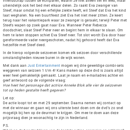
vriendschap tussen de echtparen, waarin ze niet alleen lief en leed, maar
uiteindelijk ook het bed met elkaar delen. Zo raakt Eva zwanger van
Steef, maar omdat hij een erfelijke ziekte heeft, wil Steef dat Eva het kind
laat weghalen. Na een buurtfeest ziet Eva het niet meer zitten. Ze keert
terug naar het vakantiepark waar ze zwanger is geraakt, terwijl Peter met
Steefs wapen op zoek gaat naar Eva. Wanneer Peter Rebecca
doodschiet, slaat Steef Peter neer en begint hem in elkaar te slaan. Om
hem te laten stoppen schiet Eva Steef neer. Tot slot wordt Eva door haar
gereformeerde vader neergeschoten, nadat hij gehoord heeft dat Eva
hetzelfde met Steef deed.
In de hierop volgende seizoenen komen elk seizoen door verschillende
omstandigheden nieuwe buren in de wijk wonen.
Met dank aan
Just Entertainment
mogen wij drie geweldige combi-sets
weggeven van seizoen 1 t/m 4! Kans maken op deze dvd is zoals altijd
weer heel gemakkelijk gemaakt. Laat je naam en e-mailadres achter en
geef antwoord op de volgende vraag:
Hoe heet het personage dat actrice Anneke Blok alle vier de seizoenen
tot op heden gestalte heeft gegeven?
Let op:
De actie loopt tot en met 29 september. Daarna nemen wij contact op
met de winnaar en gaan wij ons uiterste best doen om de dvd’s zo snel
mogelijk bij hen op de deurmat te krijgen. Om mee te doen aan deze
prijsvraag dien je woonachtig te zijn in Nederland.
P.S.