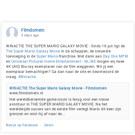
Filmdomein
3 days ago
WINACTIE THE SUPER MARIO GALAXY MOVIE - Sinds 16 juli ligt de
The Super Mario Galaxy Movie
in de schappen, de nieuwste
toevoeging in de
Super Mario
-franchise. Met dank aan
Day One MPM
en
Universal Pictures Home Entertainment - NL/BE
mogen wij twee
4K UHD Blu-ray exemplaren van de film weggeven. Wil jij een
exemplaar bemachtigen? Ga dan naar de site en beantwoord de
vraag.
#Winactie
WINACTIE The Super Mario Galaxy Movie - Filmdomein
www.filmdomein.nl
Het wereldberoemde game-icoon is terug voor een nieuw
avontuur in THE SUPER MARIO GALAXY MOVIE. Na het
wereldwijde succes van de eerste film verlegt Mario dit keer zijn
grenzen en reist hij af naar de...
Bekijk op Facebook
·
Delen