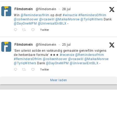
Filmdomein
@filmdomein
·
28 jul
Win
@RemindersofHim
op dvd!
#winactie
#RemindersOfHim
@colleenhoover
@vcaswill
@MaikaMonroe
@TyriqWithers
Dank
@DayOneMPM
@UniversalEntBLX
-
Twitter
Filmdomein
@filmdomein
·
25 jul
'Een uiterst solide en vakkundig gemaakte genrefilm volgens
de herkenbare formule' ★★★
#recensie
@RemindersofHim
#RemindersOfHim
@colleenhoover
@vcaswill
@MaikaMonroe
@TyriqWithers
Dank
@DayOneMPM
@UniversalEntBLX
-
Twitter
Meer laden