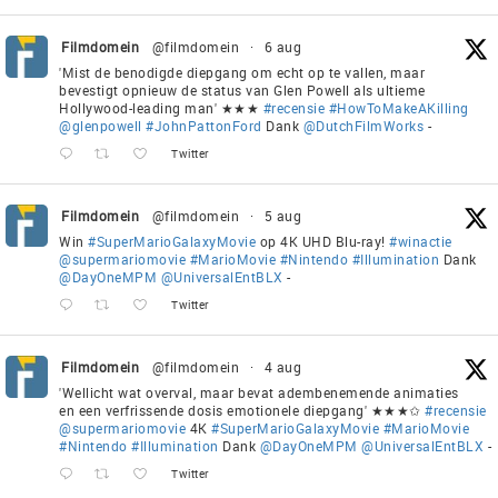
Filmdomein
@filmdomein
·
6 aug
'Mist de benodigde diepgang om echt op te vallen, maar
bevestigt opnieuw de status van Glen Powell als ultieme
Hollywood-leading man' ★★★
#recensie
#HowToMakeAKilling
@glenpowell
#JohnPattonFord
Dank
@DutchFilmWorks
-
Twitter
Filmdomein
@filmdomein
·
5 aug
Win
#SuperMarioGalaxyMovie
op 4K UHD Blu-ray!
#winactie
@supermariomovie
#MarioMovie
#Nintendo
#Illumination
Dank
@DayOneMPM
@UniversalEntBLX
-
Twitter
Filmdomein
@filmdomein
·
4 aug
'Wellicht wat overval, maar bevat adembenemende animaties
en een verfrissende dosis emotionele diepgang' ★★★✩
#recensie
@supermariomovie
4K
#SuperMarioGalaxyMovie
#MarioMovie
#Nintendo
#Illumination
Dank
@DayOneMPM
@UniversalEntBLX
-
Twitter