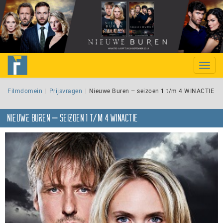
Toggle
naviga
Filmdomein
Prijsvragen
Nieuwe Buren – seizoen 1 t/m 4 WINACTIE
Nieuwe Buren – seizoen 1 t/m 4 WINACTIE