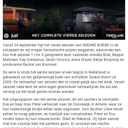
Vanaf 24 september ligt het vierde seizoen van NIEUWE BUREN in de
schappen en wij mogen fantastische prijzen weggeven, waaronder een
box met seizoen 1 t/m 3 gesigneerd door castleden Anneke Blok, Beppie
Melissen, Kay Greidanus, Sarah Chronis, Anna Drijver, Benja Bruijning en
producente Rachel van Bommel.
De serie is sinds het eerste seizoen al een begrip in Nederland is
gebaseerd op het gelijknamige boek van schrijfster Saskia Noort uit
2006. De verhaallijn van seizoen één is vrijwel gelijk aan het boek. Vanaf
seizoen twee kent de serie eigen geschreven verhaallijnen die als een
vervolg op het boek gezien kunnen worden.
Het uitgangspunt van het eerste seizoen, dit om spoilers te vermijden:
Eva en haar man Peter verhuizen naar de Zonnewijk in Almere, waar ze
hun toekomstige kindje willen laten opgroeien. Hun dochter Lieve wordt
echter te vroeg geboren, en overlijdt aan complicaties. Peter en Eva
vinden steun bij hun nieuwe buren: Steef en Rebecca. Zij lijken samen
met hun zoontje Sem het perfecte gezin. Er ontstaat een hechte