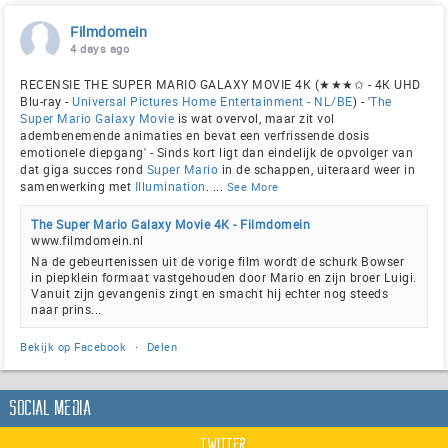
Filmdomein
4 days ago
RECENSIE THE SUPER MARIO GALAXY MOVIE 4K (★★★✩ - 4K UHD
Blu-ray -
Universal Pictures Home Entertainment - NL/BE
) - '
The
Super Mario Galaxy Movie
is wat overvol, maar zit vol
adembenemende animaties en bevat een verfrissende dosis
emotionele diepgang' - Sinds kort ligt dan eindelijk de opvolger van
dat giga succes rond
Super Mario
in de schappen, uiteraard weer in
samenwerking met
Illumination
.
...
See More
The Super Mario Galaxy Movie 4K - Filmdomein
www.filmdomein.nl
Na de gebeurtenissen uit de vorige film wordt de schurk Bowser
in piepklein formaat vastgehouden door Mario en zijn broer Luigi.
Vanuit zijn gevangenis zingt en smacht hij echter nog steeds
naar prins...
Bekijk op Facebook
·
Delen
Social Media
Twitter