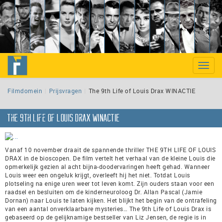
Previous
Nex
Toggle
naviga
Filmdomein
Prijsvragen
The 9th Life of Louis Drax WINACTIE
The 9th Life of Louis Drax WINACTIE
Vanaf 10 november draait de spannende thriller THE 9TH LIFE OF LOUIS
DRAX in de bioscopen. De film vertelt het verhaal van de kleine Louis die
opmerkelijk gezien al acht bijna-doodervaringen heeft gehad. Wanneer
Louis weer een ongeluk krijgt, overleeft hij het niet. Totdat Louis
plotseling na enige uren weer tot leven komt. Zijn ouders staan voor een
raadsel en besluiten om de kinderneuroloog Dr. Allan Pascal (Jamie
Dornan) naar Louis te laten kijken. Het blijkt het begin van de ontrafeling
van een aantal onverklaarbare mysteries… The 9th Life of Louis Drax is
gebaseerd op de gelijknamige bestseller van Liz Jensen, de regie is in