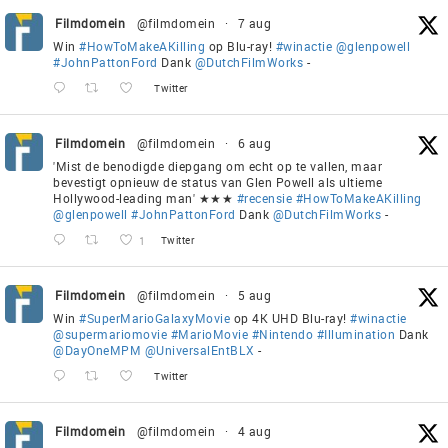
Filmdomein
@filmdomein
·
7 aug
Win
#HowToMakeAKilling
op Blu-ray!
#winactie
@glenpowell
#JohnPattonFord
Dank
@DutchFilmWorks
-
Twitter
Filmdomein
@filmdomein
·
6 aug
'Mist de benodigde diepgang om echt op te vallen, maar
bevestigt opnieuw de status van Glen Powell als ultieme
Hollywood-leading man' ★★★
#recensie
#HowToMakeAKilling
@glenpowell
#JohnPattonFord
Dank
@DutchFilmWorks
-
1
Twitter
Filmdomein
@filmdomein
·
5 aug
Win
#SuperMarioGalaxyMovie
op 4K UHD Blu-ray!
#winactie
@supermariomovie
#MarioMovie
#Nintendo
#Illumination
Dank
@DayOneMPM
@UniversalEntBLX
-
Twitter
Filmdomein
@filmdomein
·
4 aug