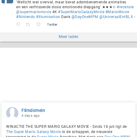
'Wellicht wat overval, maar bevat adembenemende animaties
en een verfrissende dosis emotionele diepgang' ★★★✩
#recensie
@supermariomovie
4K
#SuperMarioGalaxyMovie
#MarioMovie
#Nintendo
#Illumination
Dank
@DayOneMPM
@UniversalEntBLX
-
Twitter
Meer laden
Filmdomein
4 days ago
WINACTIE THE SUPER MARIO GALAXY MOVIE - Sinds 16 juli ligt de
The Super Mario Galaxy Movie
in de schappen, de nieuwste
toevoeging in de
Super Mario
-franchise. Met dank aan
Day One MPM