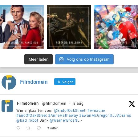
Meer laden
Volg ons op Instagram
Filmdomein
Volgen
Filmdomein
@filmdomein
·
8 aug
Win vrijkaarten voor
@EndofOakStreet
!
#winactie
#EndOfOakStreet
#AnneHathaway
#EwanMcGregor
#JJAbrams
@bad_robot
Dank
@WarnerBrosNL
-
Twitter