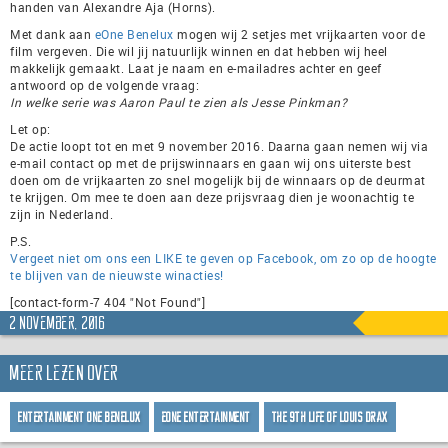
handen van Alexandre Aja (Horns).
Met dank aan
eOne Benelux
mogen wij 2 setjes met vrijkaarten voor de
film vergeven. Die wil jij natuurlijk winnen en dat hebben wij heel
makkelijk gemaakt. Laat je naam en e-mailadres achter en geef
antwoord op de volgende vraag:
In welke serie was Aaron Paul te zien als Jesse Pinkman?
Let op:
De actie loopt tot en met 9 november 2016. Daarna gaan nemen wij via
e-mail contact op met de prijswinnaars en gaan wij ons uiterste best
doen om de vrijkaarten zo snel mogelijk bij de winnaars op de deurmat
te krijgen. Om mee te doen aan deze prijsvraag dien je woonachtig te
zijn in Nederland.
P.S.
Vergeet niet om ons een LIKE te geven op Facebook, om zo op de hoogte
te blijven van de nieuwste winacties!
[contact-form-7 404 "Not Found"]
2 november, 2016
Meer lezen over
Entertainment One Benelux
eOne Entertainment
The 9th Life of Louis Drax