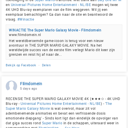
en
Universal Pictures Home Entertainment - NL/BE
mogen wij twee
4K UHD Blu-ray exemplaren van de film weggeven. Wil jij een
exemplaar bemachtigen? Ga dan naar de site en beantwoord de
vraag.
#Winactie
WINACTIE The Super Mario Galaxy Movie - Filmdomein
www.filmdomein.nl
Het wereldberoemde game-icoon is terug voor een nieuw
avontuur in THE SUPER MARIO GALAXY MOVIE. Na het
wereldwijde succes van de eerste film verlegt Mario dit keer zijn
grenzen en reist hij af naar de...
Bekijk op Facebook
·
Delen
Filmdomein
5 days ago
RECENSIE THE SUPER MARIO GALAXY MOVIE 4K (★★★✩ - 4K UHD
Blu-ray -
Universal Pictures Home Entertainment - NL/BE
) - '
The
Super Mario Galaxy Movie
is wat overvol, maar zit vol
adembenemende animaties en bevat een verfrissende dosis
emotionele diepgang' - Sinds kort ligt dan eindelijk de opvolger van
dat giga succes rond
Super Mario
in de schappen, uiteraard weer in
samenwerking met
Illumination
.
...
See More