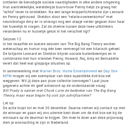
ontberen de benodigde sociale vaardigheden in elke andere omgeving.
Hun aantrekkelijke, wereldwijze buurvrouw Penny helpt ze graag het
“echte” leven te ontdekken. Na een lange knipperlichtrelatie zijn Leonard
en Penny getrouwd. Sheldon sloot een “relatie-overeenkomst” met
neurobiologe Amy en is onlangs nog een stapje verder gegaan door haar
ten huwelijk te vragen. Zal de chemie tussen deze twee uitblinkers
veranderen nu er huiselijk geluk in het verschiet ligt?
Seizoen 12
In het twaalfde en laatste seizoen van The Big Bang Theory worden
wetenschap en humor nog één keer vermengd tot een hilarisch geheel.
De briljante Leonard en Sheldon blijven sociale buitenbeentjes en in
combinatie met hun vrienden Penny, Howard, Raj, Amy en Bernadette
levert dat heel wat grappige situaties op.
In samenwerking met
Warner Bros. Home Entertainment
en
Day One
MPM
mogen wij een exemplaar van deze superdikke dvd-box-set
weggeven. Wil jij deze aan jouw collectie toevoegen? Laat jouw
gegevens achter én geef antwoord op de onderstaande vraag:
Bill Prady is samen met Chuck Lorre de bedenker van The Big Bang
Theory, maar waar begon hij ooit zijn schrijfcarrière?
Let op:
De actie loopt tot en met 30 december. Daarna nemen wij contact op met
de winnaar en gaan wij ons uiterste best doen om de dvd box-set bij de
winnaars op de deurmat te krijgen. Om mee te doen aan deze prijsvraag
dien je woonachtig te zijn in Nederland.