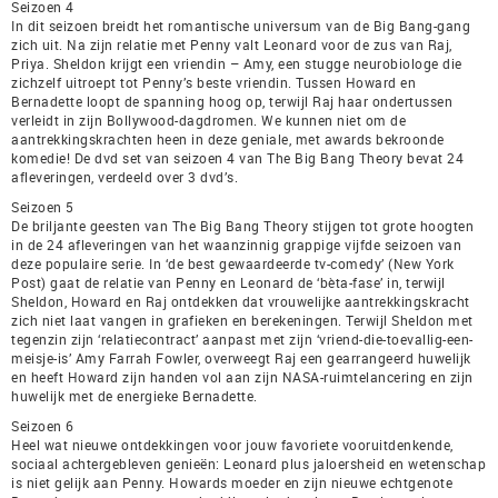
Seizoen 4
In dit seizoen breidt het romantische universum van de Big Bang-gang
zich uit. Na zijn relatie met Penny valt Leonard voor de zus van Raj,
Priya. Sheldon krijgt een vriendin – Amy, een stugge neurobiologe die
zichzelf uitroept tot Penny’s beste vriendin. Tussen Howard en
Bernadette loopt de spanning hoog op, terwijl Raj haar ondertussen
verleidt in zijn Bollywood-dagdromen. We kunnen niet om de
aantrekkingskrachten heen in deze geniale, met awards bekroonde
komedie! De dvd set van seizoen 4 van The Big Bang Theory bevat 24
afleveringen, verdeeld over 3 dvd’s.
Seizoen 5
De briljante geesten van The Big Bang Theory stijgen tot grote hoogten
in de 24 afleveringen van het waanzinnig grappige vijfde seizoen van
deze populaire serie. In ‘de best gewaardeerde tv-comedy’ (New York
Post) gaat de relatie van Penny en Leonard de ‘bèta-fase’ in, terwijl
Sheldon, Howard en Raj ontdekken dat vrouwelijke aantrekkingskracht
zich niet laat vangen in grafieken en berekeningen. Terwijl Sheldon met
tegenzin zijn ‘relatiecontract’ aanpast met zijn ‘vriend-die-toevallig-een-
meisje-is’ Amy Farrah Fowler, overweegt Raj een gearrangeerd huwelijk
en heeft Howard zijn handen vol aan zijn NASA-ruimtelancering en zijn
huwelijk met de energieke Bernadette.
Seizoen 6
Heel wat nieuwe ontdekkingen voor jouw favoriete vooruitdenkende,
sociaal achtergebleven genieën: Leonard plus jaloersheid en wetenschap
is niet gelijk aan Penny. Howards moeder en zijn nieuwe echtgenote