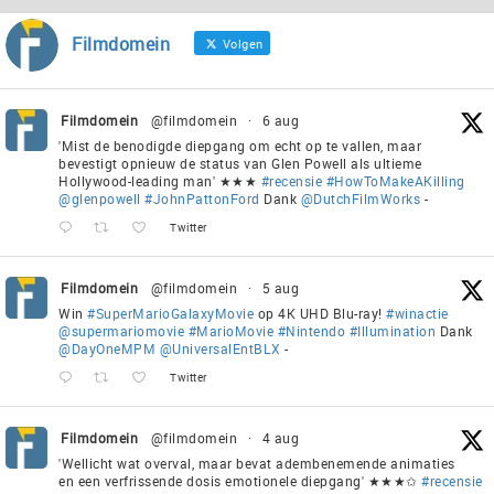
Filmdomein
Volgen
Filmdomein
@filmdomein
·
6 aug
'Mist de benodigde diepgang om echt op te vallen, maar
bevestigt opnieuw de status van Glen Powell als ultieme
Hollywood-leading man' ★★★
#recensie
#HowToMakeAKilling
@glenpowell
#JohnPattonFord
Dank
@DutchFilmWorks
-
Twitter
Filmdomein
@filmdomein
·
5 aug
Win
#SuperMarioGalaxyMovie
op 4K UHD Blu-ray!
#winactie
@supermariomovie
#MarioMovie
#Nintendo
#Illumination
Dank
@DayOneMPM
@UniversalEntBLX
-
Twitter
Filmdomein
@filmdomein
·
4 aug
'Wellicht wat overval, maar bevat adembenemende animaties
en een verfrissende dosis emotionele diepgang' ★★★✩
#recensie