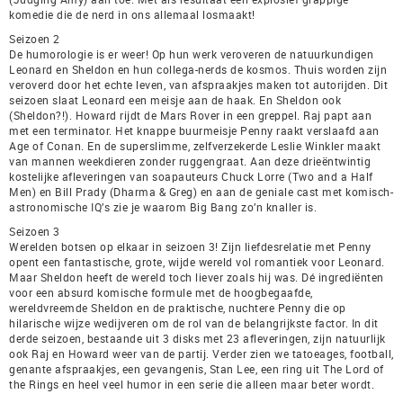
komedie die de nerd in ons allemaal losmaakt!
Seizoen 2
De humorologie is er weer! Op hun werk veroveren de natuurkundigen
Leonard en Sheldon en hun collega-nerds de kosmos. Thuis worden zijn
veroverd door het echte leven, van afspraakjes maken tot autorijden. Dit
seizoen slaat Leonard een meisje aan de haak. En Sheldon ook
(Sheldon?!). Howard rijdt de Mars Rover in een greppel. Raj papt aan
met een terminator. Het knappe buurmeisje Penny raakt verslaafd aan
Age of Conan. En de superslimme, zelfverzekerde Leslie Winkler maakt
van mannen weekdieren zonder ruggengraat. Aan deze drieëntwintig
kostelijke afleveringen van soapauteurs Chuck Lorre (Two and a Half
Men) en Bill Prady (Dharma & Greg) en aan de geniale cast met komisch-
astronomische IQ’s zie je waarom Big Bang zo’n knaller is.
Seizoen 3
Werelden botsen op elkaar in seizoen 3! Zijn liefdesrelatie met Penny
opent een fantastische, grote, wijde wereld vol romantiek voor Leonard.
Maar Sheldon heeft de wereld toch liever zoals hij was. Dé ingrediënten
voor een absurd komische formule met de hoogbegaafde,
wereldvreemde Sheldon en de praktische, nuchtere Penny die op
hilarische wijze wedijveren om de rol van de belangrijkste factor. In dit
derde seizoen, bestaande uit 3 disks met 23 afleveringen, zijn natuurlijk
ook Raj en Howard weer van de partij. Verder zien we tatoeages, football,
genante afspraakjes, een gevangenis, Stan Lee, een ring uit The Lord of
the Rings en heel veel humor in een serie die alleen maar beter wordt.