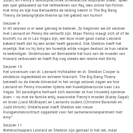
Stuart, en Penny’s verkooptechniek onverwachte resultaten boekt. Speel
een spel gebaseerd op het liefdesleven van Raj, lees online fan-fiction
met Amy en kijk hoe Bernadette de leiding neemt in The Big Bang
Theory, de belangrijkste theorie op het gebied van humor!
Seizoen 9
In dit seizoen is er weer genoeg te beleven. Zo beginnen we dit seizoen
met Leonard en Penny die verloofd zijn. Maar Penny vraagt zich af of de
bruiloft, nu ze in Las Vegas zijn, wel door moet gaan nadat Leonard
bekend heeft dat hij een ander heeft gezoend. Ook Sheldon heeft het
moeilijk. Net nu hij Amy ten huwelijk wilde vragen besloot ze hun relatie
te beëindigen. Ondertussen wil Bernadette het huis van de moeder van
Howard verbouwen en heeft Raj nog steeds een relatie met Emily.
Seizoen 10
Het universum van dr. Leonard Hofstadter en dr. Sheldon Cooper is
eindeloos ingewikkeld en extreem hilarisch. The Big Bang Theory
betreedt nu de tiende dimensie! In het vorige seizoen zagen we hoe
Leonard en Penny trouwden tijdens een huwelijksexcursie naar Las
Vegas. Dit paradigma herhaalt zich wanneer ze hun trouwerij opnieuw
doen – nu met de familie erbij, waaronder Penny’s moeder (Katey Sagal)
en broer (Jack McBrayer) en Leonards ouders (Christine Baranski en
Judd Hirsch). Ondertussen heeft Sheldon een nieuw
Huisgenotencontract opgesteld voor het samenwoonexperiment met
Amy.”
Seizoen 11
Wetenschappers Leonard en Sheldon zijn geniaal in het lab, maar