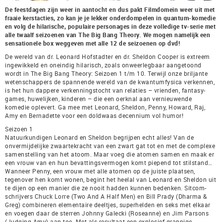
De feestdagen zijn weer in aantocht en dus pakt Filmdomein weer uit met
fraaie kerstacties, zo kan je je lekker onderdompelen in quantum-komedie
en volg de hilarische, populaire personages in deze volledige tv-serie met
alle twaalf seizoenen van The Big Bang Theory. We mogen namelijk een
sensationele box weggeven met alle 12 de seizoenen op dvd!
De wereld van dr. Leonard Hofstadter en dr. Sheldon Cooper is extreem
ingewikkeld en oneindig hilarisch, zoals onweerlegbaar aangetoond
wordt in The Big Bang Theory: Seizoen 1 t/m 10. Terwijl onze briljante
wetenschappers de spannende wereld van de kwantumfysica verkennen,
is het hun dappere verkenningstocht van relaties – vrienden, fantasy-
games, huwelijken, kinderen – die een oerknal aan vernieuwende
komedie oplevert. Ga mee met Leonard, Sheldon, Penny, Howard, Raj,
Amy en Bernadette voor een doldwaas decennium vol humor!
Seizoen 1
Natuurkundigen Leonard en Sheldon begrijpen echt alles! Van de
onvermijdelijke zwaartekracht van een zwart gat tot en met de complexe
samenstelling van het atoom. Maar voeg die atomen samen en maak er
een vrouw van en hun bevattingsvermogen komt piepend tot stilstand…
Wanneer Penny, een vrouw met alle atomen op de juiste plaatsen,
tegenover hen komt wonen, begint het heelal van Leonard en Sheldon uit
te dijen op een manier die ze nooit hadden kunnen bedenken. Sitcom-
schrijvers Chuck Lorre (Two And A Half Men) en Bill Prady (Dharma &
Greg) combineren elementaire deeltjes, superhelden en seks met elkaar
en voegen daar de sterren Johnny Galecki (Roseanne) en Jim Parsons
(Judging Amy) aan toe. Met als resultaat een explosief grappige