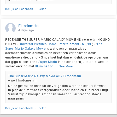
Bekijk op Facebook
·
Delen
Filmdomein
4 days ago
RECENSIE THE SUPER MARIO GALAXY MOVIE 4K (★★★✩ - 4K UHD
Blu-ray -
Universal Pictures Home Entertainment - NL/BE
) - '
The
Super Mario Galaxy Movie
is wat overvol, maar zit vol
adembenemende animaties en bevat een verfrissende dosis
emotionele diepgang' - Sinds kort ligt dan eindelijk de opvolger van
dat giga succes rond
Super Mario
in de schappen, uiteraard weer in
samenwerking met
Illumination
.
...
See More
The Super Mario Galaxy Movie 4K - Filmdomein
www.filmdomein.nl
Na de gebeurtenissen uit de vorige film wordt de schurk Bowser
in piepklein formaat vastgehouden door Mario en zijn broer Luigi.
Vanuit zijn gevangenis zingt en smacht hij echter nog steeds
naar prins...
Bekijk op Facebook
·
Delen