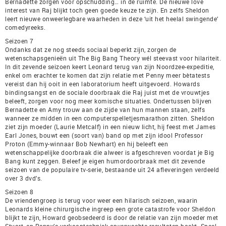
Bernadette zorgen voor opschudding… in de ruimte. De nieuwe love
interest van Raj blijkt toch geen goede keuze te zijn. En zelfs Sheldon
leert nieuwe onweerlegbare waarheden in deze ‘uit het heelal swingende’
comedyreeks.
Seizoen 7
Ondanks dat ze nog steeds sociaal beperkt zijn, zorgen de
wetenschapsgenieën uit The Big Bang Theory wél steevast voor hilariteit.
In dit zevende seizoen keert Leonard terug van zijn Noordzee-expeditie,
enkel om erachter te komen dat zijn relatie met Penny meer bètatests
vereist dan hij ooit in een laboratorium heeft uitgevoerd. Howards
bindingsangst en de sociale doorbraak die Raj juist met de vrouwtjes
beleeft, zorgen voor nog meer komische situaties. Ondertussen blijven
Bernadette en Amy trouw aan de zijde van hun mannen staan, zelfs
wanneer ze midden in een computerspelletjesmarathon zitten. Sheldon
ziet zijn moeder (Laurie Metcalf) in een nieuw licht, hij feest met James
Earl Jones, bouwt een (soort van) band op met zijn idool Professor
Proton (Emmy-winnaar Bob Newhart) en hij beleeft een
wetenschappelijke doorbraak die alweer is afgeschreven voordat je Big
Bang kunt zeggen. Beleef je eigen humordoorbraak met dit zevende
seizoen van de populaire tv-serie, bestaande uit 24 afleveringen verdeeld
over 3 dvd’s.
Seizoen 8
De vriendengroep is terug voor weer een hilarisch seizoen, waarin
Leonards kleine chirurgische ingreep een grote catastrofe voor Sheldon
blijkt te zijn, Howard geobsedeerd is door de relatie van zijn moeder met