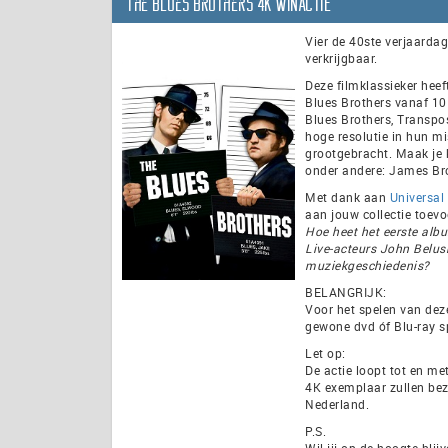
The Blues Brothers 4K WINACTIE
Vier de 40ste verjaardag
verkrijgbaar.
Deze filmklassieker heef
Blues Brothers vanaf 10 
Blues Brothers, Transpo
hoge resolutie in hun m
grootgebracht. Maak je 
onder andere: James Bro
Met dank aan
Universal
aan jouw collectie toev
Hoe heet het eerste alb
Live-acteurs John Belus
muziekgeschiedenis?
BELANGRIJK:
Voor het spelen van deze
gewone dvd óf Blu-ray s
Let op:
De actie loopt tot en me
4K exemplaar zullen bez
Nederland.
P.S.
Wil jij op de hoogte blij