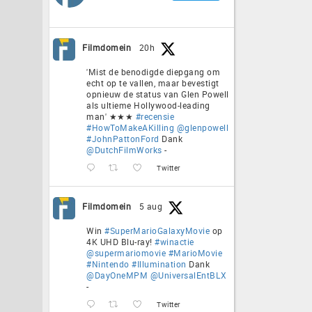
Filmdomein
20h
'Mist de benodigde diepgang om
echt op te vallen, maar bevestigt
opnieuw de status van Glen Powell
als ultieme Hollywood-leading
man' ★★★
#recensie
#HowToMakeAKilling
@glenpowell
#JohnPattonFord
Dank
@DutchFilmWorks
-
Twitter
Filmdomein
5 aug
Win
#SuperMarioGalaxyMovie
op
4K UHD Blu-ray!
#winactie
@supermariomovie
#MarioMovie
#Nintendo
#Illumination
Dank
@DayOneMPM
@UniversalEntBLX
-
Twitter