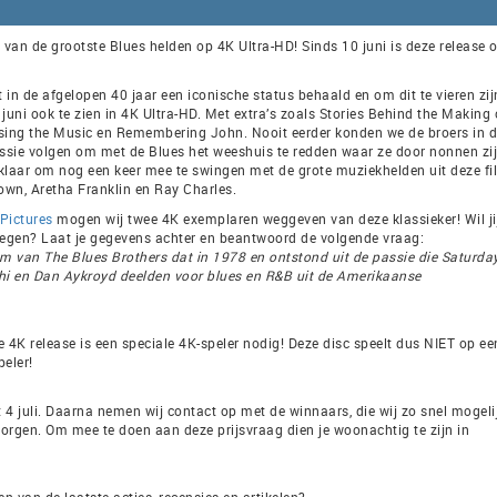
 van de grootste Blues helden op 4K Ultra-HD! Sinds 10 juni is deze release 
t in de afgelopen 40 jaar een iconische status behaald en om dit te vieren zi
juni ook te zien in 4K Ultra-HD. Met extra’s zoals Stories Behind the Making 
sing the Music en Remembering John. Nooit eerder konden we de broers in 
issie volgen om met de Blues het weeshuis te redden waar ze door nonnen zi
klaar om nog een keer mee te swingen met de grote muziekhelden uit deze f
wn, Aretha Franklin en Ray Charles.
 Pictures
mogen wij twee 4K exemplaren weggeven van deze klassieker! Wil ji
oegen? Laat je gegevens achter en beantwoord de volgende vraag:
um van The Blues Brothers dat in 1978 en ontstond uit de passie die Saturda
hi en Dan Aykroyd deelden voor blues en R&B uit de Amerikaanse
 4K release is een speciale 4K-speler nodig! Deze disc speelt dus NIET op ee
peler!
t 4 juli. Daarna nemen wij contact op met de winnaars, die wij zo snel mogeli
orgen. Om mee te doen aan deze prijsvraag dien je woonachtig te zijn in
ven van de laatste acties, recensies en artikelen?