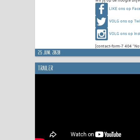
LIKE ons op Fac
VOLG ons op Twi
VOLG ons op In
[contact-form-7 404 "No
25 juni, 2020
Trailer