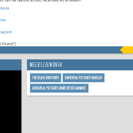
ebook
tter
stagram
t Found"]
Meer lezen over
The Blues Brothers
Universal Pictures Benelux
Universal Pictures Home Entertainment