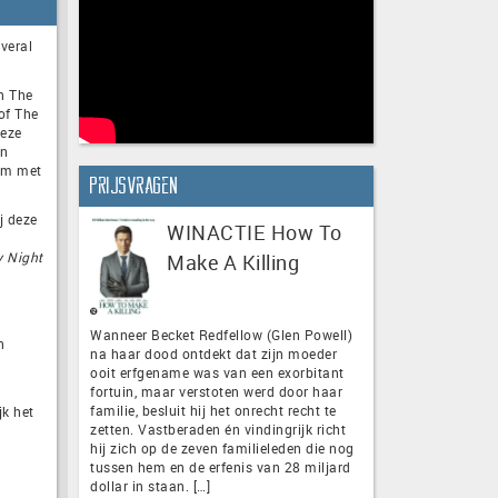
overal
jn The
of The
deze
jn
ilm met
Prijsvragen
j deze
WINACTIE How To
y Night
Make A Killing
Wanneer Becket Redfellow (Glen Powell)
n
na haar dood ontdekt dat zijn moeder
ooit erfgename was van een exorbitant
fortuin, maar verstoten werd door haar
familie, besluit hij het onrecht recht te
jk het
zetten. Vastberaden én vindingrijk richt
hij zich op de zeven familieleden die nog
tussen hem en de erfenis van 28 miljard
dollar in staan. […]