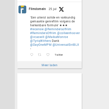
Filmdomein
25 jul
'Een uiterst solide en vakkundig
gemaakte genrefilm volgens de
herkenbare formule' ★★★
#recensie
@RemindersofHim
#RemindersOfHim
@colleenhoover
@vcaswill
@MaikaMonroe
@TyriqWithers
Dank
@DayOneMPM
@UniversalEntBLX
-
Twitter
Meer laden