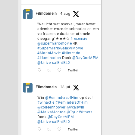
Filmdomein
4 aug
'Wellicht wat overval, maar bevat
adembenemende animaties en een
verfrissende dosis emotionele
diepgang' ★★★✩
#recensie
@supermariomovie
4K
#SuperMarioGalaxyMovie
#MarioMovie
#Nintendo
#Illumination
Dank
@DayOneMPM
@UniversalEntBLX
-
Twitter
Filmdomein
28 jul
Win
@RemindersofHim
op dvd!
#winactie
#RemindersOfHim
@colleenhoover
@vcaswill
@MaikaMonroe
@TyriqWithers
Dank
@DayOneMPM
@UniversalEntBLX
-
Twitter