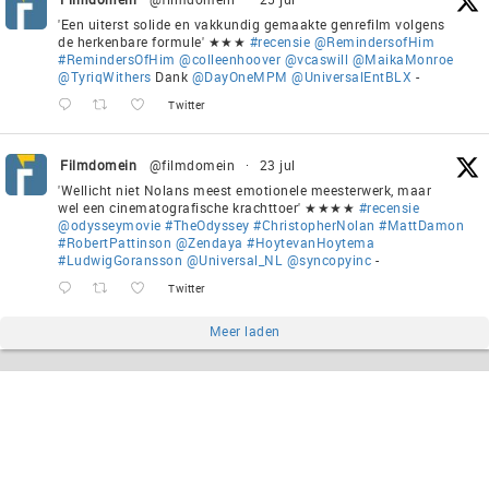
'Een uiterst solide en vakkundig gemaakte genrefilm volgens
de herkenbare formule' ★★★
#recensie
@RemindersofHim
#RemindersOfHim
@colleenhoover
@vcaswill
@MaikaMonroe
@TyriqWithers
Dank
@DayOneMPM
@UniversalEntBLX
-
Twitter
Filmdomein
@filmdomein
·
23 jul
'Wellicht niet Nolans meest emotionele meesterwerk, maar
wel een cinematografische krachttoer' ★★★★
#recensie
@odysseymovie
#TheOdyssey
#ChristopherNolan
#MattDamon
#RobertPattinson
@Zendaya
#HoytevanHoytema
#LudwigGoransson
@Universal_NL
@syncopyinc
-
Twitter
Meer laden