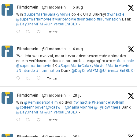
Filmdomein
@filmdomein
·
5 aug
Win
#SuperMarioGalaxyMovie
op 4K UHD Blu-ray!
#winactie
@supermariomovie
#MarioMovie
#Nintendo
#Illumination
Dank
@DayOneMPM
@UniversalEntBLX
-
Twitter
Filmdomein
@filmdomein
·
4 aug
'Wellicht wat overval, maar bevat adembenemende animaties
en een verfrissende dosis emotionele diepgang' ★★★✩
#recensie
@supermariomovie
4K
#SuperMarioGalaxyMovie
#MarioMovie
#Nintendo
#Illumination
Dank
@DayOneMPM
@UniversalEntBLX
-
Twitter
Filmdomein
@filmdomein
·
28 jul
Win
@RemindersofHim
op dvd!
#winactie
#RemindersOfHim
@colleenhoover
@vcaswill
@MaikaMonroe
@TyriqWithers
Dank
@DayOneMPM
@UniversalEntBLX
-
Twitter
Filmdomein
@filmdomein
·
25 jul