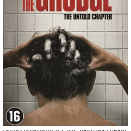
Een vloek die wordt uitgesproken in Japan wordt tegelijkertijd ontketend