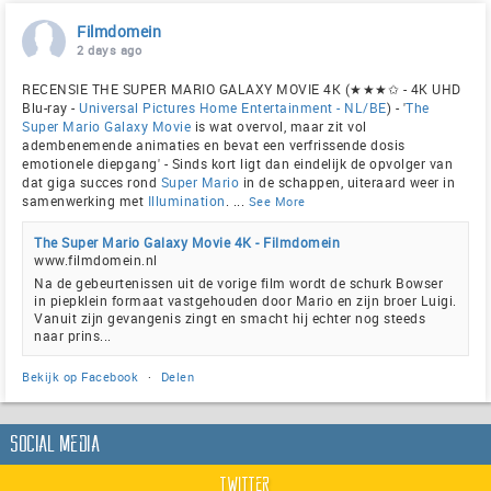
Filmdomein
2 days ago
RECENSIE THE SUPER MARIO GALAXY MOVIE 4K (★★★✩ - 4K UHD
Blu-ray -
Universal Pictures Home Entertainment - NL/BE
) - '
The
Super Mario Galaxy Movie
is wat overvol, maar zit vol
adembenemende animaties en bevat een verfrissende dosis
emotionele diepgang' - Sinds kort ligt dan eindelijk de opvolger van
dat giga succes rond
Super Mario
in de schappen, uiteraard weer in
samenwerking met
Illumination
.
...
See More
The Super Mario Galaxy Movie 4K - Filmdomein
www.filmdomein.nl
Na de gebeurtenissen uit de vorige film wordt de schurk Bowser
in piepklein formaat vastgehouden door Mario en zijn broer Luigi.
Vanuit zijn gevangenis zingt en smacht hij echter nog steeds
naar prins...
Bekijk op Facebook
·
Delen
Social Media
Twitter