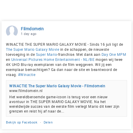
Filmdomein
1 day ago
WINACTIE THE SUPER MARIO GALAXY MOVIE - Sinds 16 juli ligt de
The Super Mario Galaxy Movie
in de schappen, de nieuwste
toevoeging in de
Super Mario
-franchise. Met dank aan
Day One MPM
en
Universal Pictures Home Entertainment - NL/BE
mogen wij twee
4K UHD Blu-ray exemplaren van de film weggeven. Wil jij een
exemplaar bemachtigen? Ga dan naar de site en beantwoord de
vraag.
#Winactie
WINACTIE The Super Mario Galaxy Movie - Filmdomein
www.filmdomein.nl
Het wereldberoemde game-icoon is terug voor een nieuw
avontuur in THE SUPER MARIO GALAXY MOVIE. Na het
wereldwijde succes van de eerste film verlegt Mario dit keer zijn
grenzen en reist hij af naar de...
Bekijk op Facebook
·
Delen