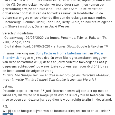
in de VS. De vervloekten worden verteerd door razernij en komen op
gewelddadige wijze aan hun eind. Producent Sam Raimi vertelt dit
onbekende hoofdstuk van de horrorklassieker. De hoofdrollen in de
duisterste, engste en schokkende film van de reeks gaan naar Andrea
Riseborough, Demián Bichir, John Cho, Betty Gilpin, en horrorfilmlegende
Lin Shaye (Insidious, Ouija) en Jacki Weaver.
Verschijningsdatum
∙ Op aanvraag: 29/05/2020 via Itunes, Proximus, Telenet, Rakuten TV,
VOO, Google, Xbox
∙ Digital download: 08/05/2020 via Itunes, Xbox, Google & Rakuten TV
In samenwerking met
Sony Pictures Home Entertainment
en
Weber
Shandwick
mogen wij twee dvd én twee Blu-ray exemplaren weggeven
van deze horrorfilm! Wil jij deze aan jouw collectie toevoegen? Laat je
gegevens achter, geef jouw eventuele voorkeur aan voor dvd óf Blu-ray
en beantwoord de volgende vraag:
In deze The Grudge zien we Andrea Riseborough als Detective Muldoon,
maar in welke film is zij naast Tom Cruise te zien als Victoria?
Let op:
De actie loopt tot en met 25 juni. Daarna nemen wij contact op met de
winnaars, die wij zo snel mogelijk de dvd of Blu-ray zullen bezorgen. Om
mee te doen aan deze prijsvraag dien je woonachtig te zijn in Nederland.
P.S.
Wil jij op de hoogte blijven van de laatste acties, recensies en artikelen?