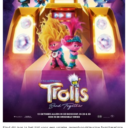
Eind dit jaar is het tijd voor een unieke, regenboogkleurige familiereünie