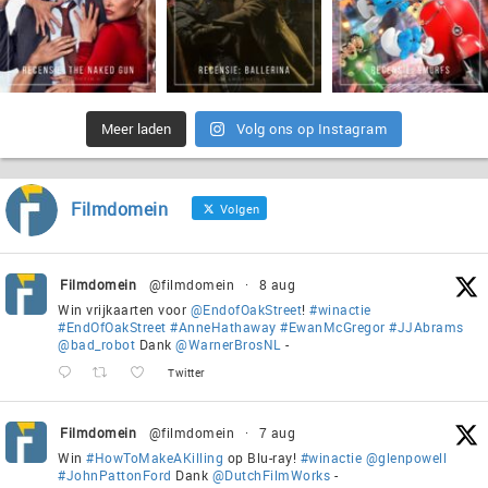
Meer laden
Volg ons op Instagram
Filmdomein
Volgen
Filmdomein
@filmdomein
·
8 aug
Win vrijkaarten voor
@EndofOakStreet
!
#winactie
#EndOfOakStreet
#AnneHathaway
#EwanMcGregor
#JJAbrams
@bad_robot
Dank
@WarnerBrosNL
-
Twitter
Filmdomein
@filmdomein
·
7 aug
Win
#HowToMakeAKilling
op Blu-ray!
#winactie
@glenpowell
#JohnPattonFord
Dank
@DutchFilmWorks
-