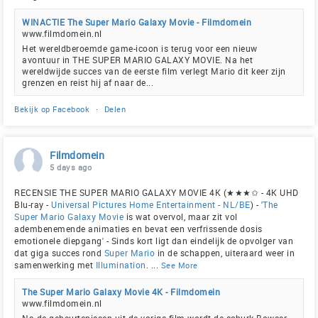
WINACTIE The Super Mario Galaxy Movie - Filmdomein
www.filmdomein.nl
Het wereldberoemde game-icoon is terug voor een nieuw
avontuur in THE SUPER MARIO GALAXY MOVIE. Na het
wereldwijde succes van de eerste film verlegt Mario dit keer zijn
grenzen en reist hij af naar de...
Bekijk op Facebook
·
Delen
Filmdomein
5 days ago
RECENSIE THE SUPER MARIO GALAXY MOVIE 4K (★★★✩ - 4K UHD
Blu-ray -
Universal Pictures Home Entertainment - NL/BE
) - '
The
Super Mario Galaxy Movie
is wat overvol, maar zit vol
adembenemende animaties en bevat een verfrissende dosis
emotionele diepgang' - Sinds kort ligt dan eindelijk de opvolger van
dat giga succes rond
Super Mario
in de schappen, uiteraard weer in
samenwerking met
Illumination
.
...
See More
The Super Mario Galaxy Movie 4K - Filmdomein
www.filmdomein.nl