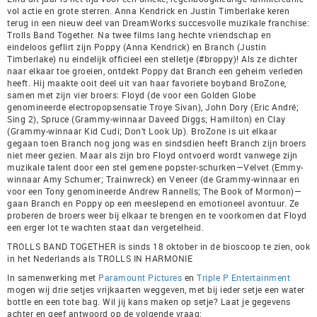
vol actie en grote sterren. Anna Kendrick en Justin Timberlake keren
terug in een nieuw deel van DreamWorks succesvolle muzikale franchise:
Trolls Band Together. Na twee films lang hechte vriendschap en
eindeloos geflirt zijn Poppy (Anna Kendrick) en Branch (Justin
Timberlake) nu eindelijk officieel een stelletje (#broppy)! Als ze dichter
naar elkaar toe groeien, ontdekt Poppy dat Branch een geheim verleden
heeft. Hij maakte ooit deel uit van haar favoriete boyband BroZone,
samen met zijn vier broers: Floyd (de voor een Golden Globe
genomineerde electropopsensatie Troye Sivan), John Dory (Eric André;
Sing 2), Spruce (Grammy-winnaar Daveed Diggs; Hamilton) en Clay
(Grammy-winnaar Kid Cudi; Don’t Look Up). BroZone is uit elkaar
gegaan toen Branch nog jong was en sindsdien heeft Branch zijn broers
niet meer gezien. Maar als zijn bro Floyd ontvoerd wordt vanwege zijn
muzikale talent door een stel gemene popster-schurken—Velvet (Emmy-
winnaar Amy Schumer; Trainwreck) en Veneer (de Grammy-winnaar en
voor een Tony genomineerde Andrew Rannells; The Book of Mormon)—
gaan Branch en Poppy op een meeslepend en emotioneel avontuur. Ze
proberen de broers weer bij elkaar te brengen en te voorkomen dat Floyd
een erger lot te wachten staat dan vergetelheid.
TROLLS BAND TOGETHER is sinds 18 oktober in de bioscoop te zien, ook
in het Nederlands als TROLLS IN HARMONIE
In samenwerking met
Paramount Pictures
en
Triple P Entertainment
mogen wij drie setjes vrijkaarten weggeven, met bij ieder setje een water
bottle en een tote bag. Wil jij kans maken op setje? Laat je gegevens
achter en geef antwoord op de volgende vraag: