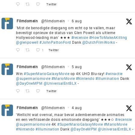
Twitter
Filmdomein
@filmdomein
·
6 aug
'Mist de benodigde diepgang om echt op te vallen, maar
bevestigt opnieuw de status van Glen Powell als ultieme
Hollywood-leading man' ★★★
#recensie
#HowToMakeAKilling
@glenpowell
#JohnPattonFord
Dank
@DutchFilmWorks
-
1
Twitter
Filmdomein
@filmdomein
·
5 aug
Win
#SuperMarioGalaxyMovie
op 4K UHD Blu-ray!
#winactie
@supermariomovie
#MarioMovie
#Nintendo
#Illumination
Dank
@DayOneMPM
@UniversalEntBLX
-
Twitter
Filmdomein
@filmdomein
·
4 aug
'Wellicht wat overval, maar bevat adembenemende animaties
en een verfrissende dosis emotionele diepgang' ★★★✩
#recensie
@supermariomovie
4K
#SuperMarioGalaxyMovie
#MarioMovie
#Nintendo
#Illumination
Dank
@DayOneMPM
@UniversalEntBLX
-