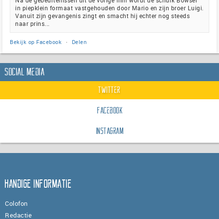
Na de gebeurtenissen uit de vorige film wordt de schurk Bowser
in piepklein formaat vastgehouden door Mario en zijn broer Luigi.
Vanuit zijn gevangenis zingt en smacht hij echter nog steeds
naar prins...
Bekijk op Facebook
·
Delen
Social Media
Twitter
Facebook
Instagram
Handige informatie
Colofon
Redactie