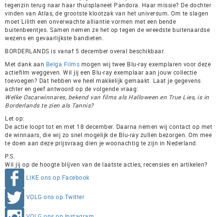
tegenzin terug naar haar thuisplaneet Pandora. Haar missie? De dochter
vinden van Atlas, de grootste klootzak van het universum. Om te slagen
moet Lilith een onverwachte alliantie vormen met een bende
buitenbeentjes. Samen nemen ze het op tegen de wreedste buitenaardse
wezens en gevaarlijkste bandieten.
BORDERLANDS is vanaf 5 december overal beschikbaar.
Met dank aan
Belga Films
mogen wij twee Blu-ray exemplaren voor deze
actiefilm weggeven. Wil jij een Blu-ray exemplaar aan jouw collectie
toevoegen? Dat hebben we heel makkelijk gemaakt. Laat je gegevens
achter en geef antwoord op de volgende vraag:
Welke Oscarwinnares, bekend van films als Halloween en True Lies, is in
Borderlands te zien als Tannis?
Let op:
De actie loopt tot en met 18 december. Daarna nemen wij contact op met
de winnaars, die wij zo snel mogelijk de Blu-ray zullen bezorgen. Om mee
te doen aan deze prijsvraag dien je woonachtig te zijn in Nederland.
P.S.
Wil jij op de hoogte blijven van de laatste acties, recensies en artikelen?
LIKE ons op Facebook
VOLG ons op Twitter
VOLG ons op Instagram