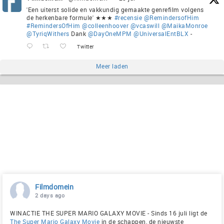
'Een uiterst solide en vakkundig gemaakte genrefilm volgens
de herkenbare formule' ★★★
#recensie
@RemindersofHim
#RemindersOfHim
@colleenhoover
@vcaswill
@MaikaMonroe
@TyriqWithers
Dank
@DayOneMPM
@UniversalEntBLX
-
Twitter
Meer laden
Filmdomein
2 days ago
WINACTIE THE SUPER MARIO GALAXY MOVIE - Sinds 16 juli ligt de
The Super Mario Galaxy Movie
in de schappen, de nieuwste