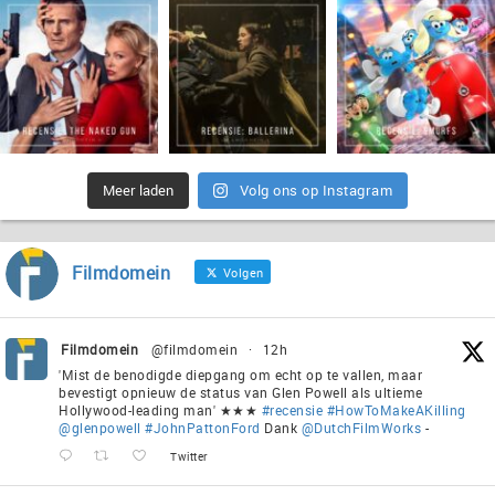
Meer laden
Volg ons op Instagram
Filmdomein
Volgen
Filmdomein
@filmdomein
·
12h
'Mist de benodigde diepgang om echt op te vallen, maar
bevestigt opnieuw de status van Glen Powell als ultieme
Hollywood-leading man' ★★★
#recensie
#HowToMakeAKilling
@glenpowell
#JohnPattonFord
Dank
@DutchFilmWorks
-
Twitter