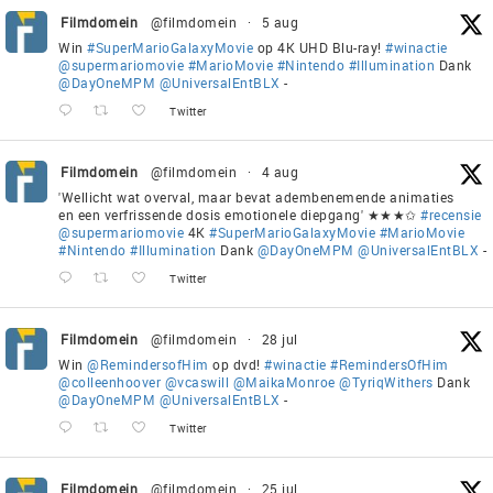
Filmdomein
@filmdomein
·
5 aug
Win
#SuperMarioGalaxyMovie
op 4K UHD Blu-ray!
#winactie
@supermariomovie
#MarioMovie
#Nintendo
#Illumination
Dank
@DayOneMPM
@UniversalEntBLX
-
Twitter
Filmdomein
@filmdomein
·
4 aug
'Wellicht wat overval, maar bevat adembenemende animaties
en een verfrissende dosis emotionele diepgang' ★★★✩
#recensie
@supermariomovie
4K
#SuperMarioGalaxyMovie
#MarioMovie
#Nintendo
#Illumination
Dank
@DayOneMPM
@UniversalEntBLX
-
Twitter
Filmdomein
@filmdomein
·
28 jul
Win
@RemindersofHim
op dvd!
#winactie
#RemindersOfHim
@colleenhoover
@vcaswill
@MaikaMonroe
@TyriqWithers
Dank
@DayOneMPM
@UniversalEntBLX
-
Twitter
Filmdomein
@filmdomein
·
25 jul