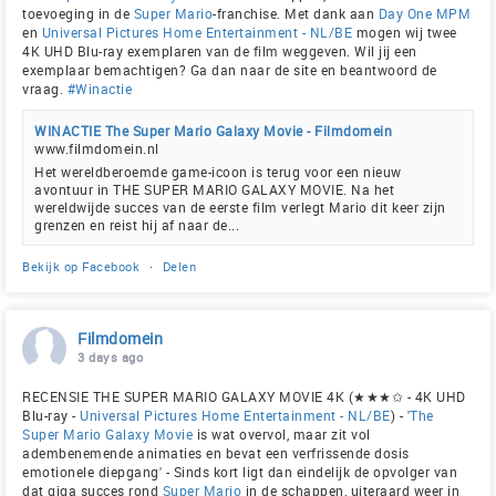
toevoeging in de
Super Mario
-franchise. Met dank aan
Day One MPM
en
Universal Pictures Home Entertainment - NL/BE
mogen wij twee
4K UHD Blu-ray exemplaren van de film weggeven. Wil jij een
exemplaar bemachtigen? Ga dan naar de site en beantwoord de
vraag.
#Winactie
WINACTIE The Super Mario Galaxy Movie - Filmdomein
www.filmdomein.nl
Het wereldberoemde game-icoon is terug voor een nieuw
avontuur in THE SUPER MARIO GALAXY MOVIE. Na het
wereldwijde succes van de eerste film verlegt Mario dit keer zijn
grenzen en reist hij af naar de...
Bekijk op Facebook
·
Delen
Filmdomein
3 days ago
RECENSIE THE SUPER MARIO GALAXY MOVIE 4K (★★★✩ - 4K UHD
Blu-ray -
Universal Pictures Home Entertainment - NL/BE
) - '
The
Super Mario Galaxy Movie
is wat overvol, maar zit vol
adembenemende animaties en bevat een verfrissende dosis
emotionele diepgang' - Sinds kort ligt dan eindelijk de opvolger van
dat giga succes rond
Super Mario
in de schappen, uiteraard weer in