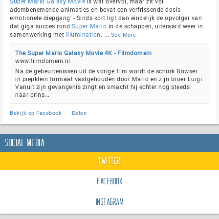
Super Mario Galaxy Movie
is wat overvol, maar zit vol
adembenemende animaties en bevat een verfrissende dosis
emotionele diepgang' - Sinds kort ligt dan eindelijk de opvolger van
dat giga succes rond
Super Mario
in de schappen, uiteraard weer in
samenwerking met
Illumination
.
...
See More
The Super Mario Galaxy Movie 4K - Filmdomein
www.filmdomein.nl
Na de gebeurtenissen uit de vorige film wordt de schurk Bowser
in piepklein formaat vastgehouden door Mario en zijn broer Luigi.
Vanuit zijn gevangenis zingt en smacht hij echter nog steeds
naar prins...
Bekijk op Facebook
·
Delen
Social Media
Twitter
Facebook
Instagram