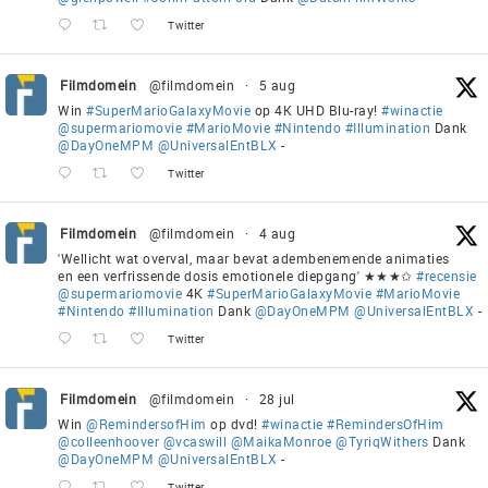
Twitter
Filmdomein
@filmdomein
·
5 aug
Win
#SuperMarioGalaxyMovie
op 4K UHD Blu-ray!
#winactie
@supermariomovie
#MarioMovie
#Nintendo
#Illumination
Dank
@DayOneMPM
@UniversalEntBLX
-
Twitter
Filmdomein
@filmdomein
·
4 aug
'Wellicht wat overval, maar bevat adembenemende animaties
en een verfrissende dosis emotionele diepgang' ★★★✩
#recensie
@supermariomovie
4K
#SuperMarioGalaxyMovie
#MarioMovie
#Nintendo
#Illumination
Dank
@DayOneMPM
@UniversalEntBLX
-
Twitter
Filmdomein
@filmdomein
·
28 jul
Win
@RemindersofHim
op dvd!
#winactie
#RemindersOfHim
@colleenhoover
@vcaswill
@MaikaMonroe
@TyriqWithers
Dank
@DayOneMPM
@UniversalEntBLX
-
Twitter