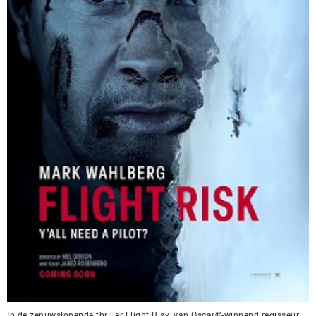
In de zenuwslopende thriller Flight Risk, van Oscar®-winnend regisseur