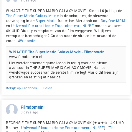
1 day ago
WINACTIE THE SUPER MARIO GALAXY MOVIE - Sinds 16 juli ligt de
The Super Mario Galaxy Movie
in de schappen, de nieuwste
toevoeging in de
Super Mario
-franchise. Met dank aan
Day One MPM
en
Universal Pictures Home Entertainment - NL/BE
mogen wij twee
4K UHD Blu-ray exemplaren van de film weggeven. Wil jij een
exemplaar bemachtigen? Ga dan naar de site en beantwoord de
vraag.
#Winactie
WINACTIE The Super Mario Galaxy Movie - Filmdomein
www.filmdomein.nl
Het wereldberoemde game-icoon is terug voor een nieuw
avontuur in THE SUPER MARIO GALAXY MOVIE. Na het
wereldwijde succes van de eerste film verlegt Mario dit keer zijn
grenzen en reist hij af naar de...
Bekijk op Facebook
·
Delen
Filmdomein
3 days ago
RECENSIE THE SUPER MARIO GALAXY MOVIE 4K (★★★✩ - 4K UHD
Blu-ray -
Universal Pictures Home Entertainment - NL/BE
) - '
The