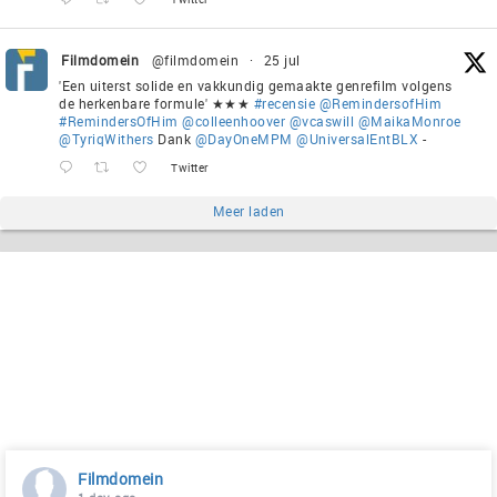
Filmdomein
@filmdomein
·
25 jul
'Een uiterst solide en vakkundig gemaakte genrefilm volgens
de herkenbare formule' ★★★
#recensie
@RemindersofHim
#RemindersOfHim
@colleenhoover
@vcaswill
@MaikaMonroe
@TyriqWithers
Dank
@DayOneMPM
@UniversalEntBLX
-
Twitter
Meer laden
Filmdomein