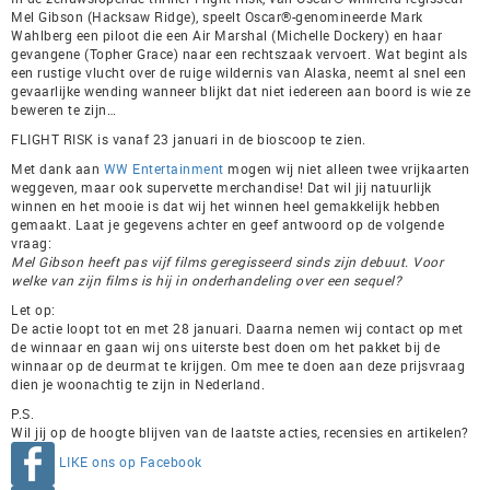
Mel Gibson (Hacksaw Ridge), speelt Oscar®-genomineerde Mark
Wahlberg een piloot die een Air Marshal (Michelle Dockery) en haar
gevangene (Topher Grace) naar een rechtszaak vervoert. Wat begint als
een rustige vlucht over de ruige wildernis van Alaska, neemt al snel een
gevaarlijke wending wanneer blijkt dat niet iedereen aan boord is wie ze
beweren te zijn…
FLIGHT RISK is vanaf 23 januari in de bioscoop te zien.
Met dank aan
WW Entertainment
mogen wij niet alleen twee vrijkaarten
weggeven, maar ook supervette merchandise! Dat wil jij natuurlijk
winnen en het mooie is dat wij het winnen heel gemakkelijk hebben
gemaakt. Laat je gegevens achter en geef antwoord op de volgende
vraag:
Mel Gibson heeft pas vijf films geregisseerd sinds zijn debuut. Voor
welke van zijn films is hij in onderhandeling over een sequel?
Let op:
De actie loopt tot en met 28 januari. Daarna nemen wij contact op met
de winnaar en gaan wij ons uiterste best doen om het pakket bij de
winnaar op de deurmat te krijgen. Om mee te doen aan deze prijsvraag
dien je woonachtig te zijn in Nederland.
P.S.
Wil jij op de hoogte blijven van de laatste acties, recensies en artikelen?
LIKE ons op Facebook