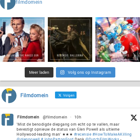
filmdomein
Meer laden
Volg ons op Instagram
Filmdomein
Volgen
Filmdomein
@filmdomein
·
10h
'Mist de benodigde diepgang om echt op te vallen, maar
bevestigt opnieuw de status van Glen Powell als ultieme
Hollywood-leading man' ★★★
#recensie
#HowToMakeAKilling
@glenpowell
#JohnPattonFord
Dank
@DutchFilmWorks
-