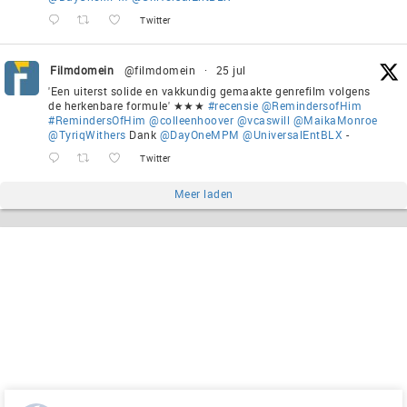
Twitter
Filmdomein
@filmdomein
·
25 jul
'Een uiterst solide en vakkundig gemaakte genrefilm volgens
de herkenbare formule' ★★★
#recensie
@RemindersofHim
#RemindersOfHim
@colleenhoover
@vcaswill
@MaikaMonroe
@TyriqWithers
Dank
@DayOneMPM
@UniversalEntBLX
-
Twitter
Meer laden