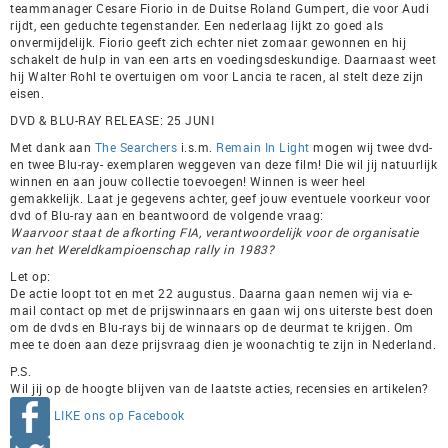
teammanager Cesare Fiorio in de Duitse Roland Gumpert, die voor Audi
rijdt, een geduchte tegenstander. Een nederlaag lijkt zo goed als
onvermijdelijk. Fiorio geeft zich echter niet zomaar gewonnen en hij
schakelt de hulp in van een arts en voedingsdeskundige. Daarnaast weet
hij Walter Rohl te overtuigen om voor Lancia te racen, al stelt deze zijn
eisen.
DVD & BLU-RAY RELEASE: 25 JUNI
Met dank aan
The Searchers
i.s.m.
Remain In Light
mogen wij twee dvd-
en twee Blu-ray- exemplaren weggeven van deze film! Die wil jij natuurlijk
winnen en aan jouw collectie toevoegen! Winnen is weer heel
gemakkelijk. Laat je gegevens achter, geef jouw eventuele voorkeur voor
dvd of Blu-ray aan en beantwoord de volgende vraag:
Waarvoor staat de afkorting FIA, verantwoordelijk voor de organisatie
van het Wereldkampioenschap rally in 1983?
Let op:
De actie loopt tot en met 22 augustus. Daarna gaan nemen wij via e-
mail contact op met de prijswinnaars en gaan wij ons uiterste best doen
om de dvds en Blu-rays bij de winnaars op de deurmat te krijgen. Om
mee te doen aan deze prijsvraag dien je woonachtig te zijn in Nederland.
P.S.
Wil jij op de hoogte blijven van de laatste acties, recensies en artikelen?
LIKE ons op Facebook