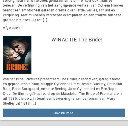
sprong naar het witte doek gemaakt en is binnenkort ook thuis te
beleven. De verfilming van het aangrijpende verhaal van Colleen Hoover
brengt een emotioneel geladen drama over liefde, verlies, schuld en
vergeving. Met miljoenen verkochte exemplaren en een trouwe fanbase
groeide het boek uit tot […]
Afgelopen
WINACTIE The Bride!
Warner Bros. Pictures presenteert The Bride!, geschreven, geregisseerd
en geproduceerd door Maggie Gyllenhaal, met Jessie Buckley, Christian
Bale, Peter Sarsgaard, Annette Bening, Jake Gyllenhaal en Penélope
Cruz. De film is geïnspireerd op de klassieker The Bride of Frankenstein
uit 1935, die op zijn beurt een bewerking is van de roman van Mary
Shelley uit 1818. […]
Doe nu mee!