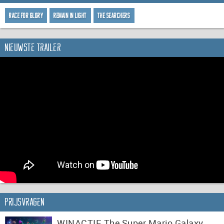
Race for Glory
Remain In Light
The Searchers
Nieuwste trailer
Prijsvragen
WINACTIE The Super Mario Galaxy