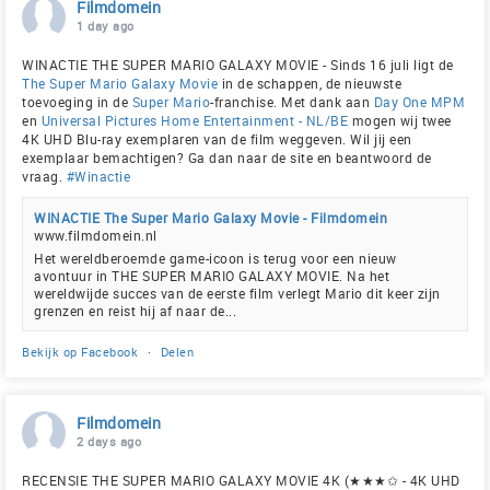
Filmdomein
1 day ago
WINACTIE THE SUPER MARIO GALAXY MOVIE - Sinds 16 juli ligt de
The Super Mario Galaxy Movie
in de schappen, de nieuwste
toevoeging in de
Super Mario
-franchise. Met dank aan
Day One MPM
en
Universal Pictures Home Entertainment - NL/BE
mogen wij twee
4K UHD Blu-ray exemplaren van de film weggeven. Wil jij een
exemplaar bemachtigen? Ga dan naar de site en beantwoord de
vraag.
#Winactie
WINACTIE The Super Mario Galaxy Movie - Filmdomein
www.filmdomein.nl
Het wereldberoemde game-icoon is terug voor een nieuw
avontuur in THE SUPER MARIO GALAXY MOVIE. Na het
wereldwijde succes van de eerste film verlegt Mario dit keer zijn
grenzen en reist hij af naar de...
Bekijk op Facebook
·
Delen
Filmdomein
2 days ago
RECENSIE THE SUPER MARIO GALAXY MOVIE 4K (★★★✩ - 4K UHD