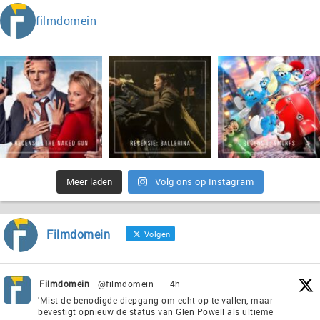
filmdomein
Meer laden
Volg ons op Instagram
Filmdomein
Volgen
Filmdomein
@filmdomein
·
4h
'Mist de benodigde diepgang om echt op te vallen, maar
bevestigt opnieuw de status van Glen Powell als ultieme