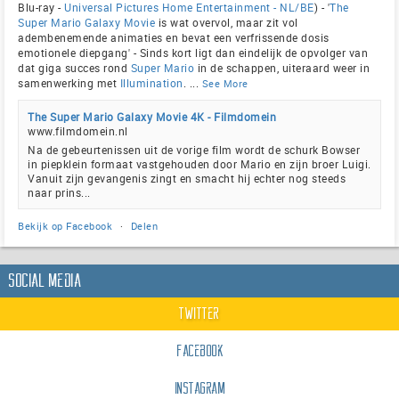
Blu-ray -
Universal Pictures Home Entertainment - NL/BE
) - '
The
Super Mario Galaxy Movie
is wat overvol, maar zit vol
adembenemende animaties en bevat een verfrissende dosis
emotionele diepgang' - Sinds kort ligt dan eindelijk de opvolger van
dat giga succes rond
Super Mario
in de schappen, uiteraard weer in
samenwerking met
Illumination
.
...
See More
The Super Mario Galaxy Movie 4K - Filmdomein
www.filmdomein.nl
Na de gebeurtenissen uit de vorige film wordt de schurk Bowser
in piepklein formaat vastgehouden door Mario en zijn broer Luigi.
Vanuit zijn gevangenis zingt en smacht hij echter nog steeds
naar prins...
Bekijk op Facebook
·
Delen
Social Media
Twitter
Facebook
Instagram