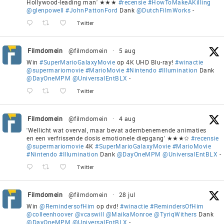
Hollywood-leading man' ★★★
#recensie
#HowToMakeAKilling
@glenpowell
#JohnPattonFord
Dank
@DutchFilmWorks
-
Twitter
Filmdomein
@filmdomein
·
5 aug
Win
#SuperMarioGalaxyMovie
op 4K UHD Blu-ray!
#winactie
@supermariomovie
#MarioMovie
#Nintendo
#Illumination
Dank
@DayOneMPM
@UniversalEntBLX
-
Twitter
Filmdomein
@filmdomein
·
4 aug
'Wellicht wat overval, maar bevat adembenemende animaties
en een verfrissende dosis emotionele diepgang' ★★★✩
#recensie
@supermariomovie
4K
#SuperMarioGalaxyMovie
#MarioMovie
#Nintendo
#Illumination
Dank
@DayOneMPM
@UniversalEntBLX
-
Twitter
Filmdomein
@filmdomein
·
28 jul
Win
@RemindersofHim
op dvd!
#winactie
#RemindersOfHim
@colleenhoover
@vcaswill
@MaikaMonroe
@TyriqWithers
Dank
@DayOneMPM
@UniversalEntBLX
-