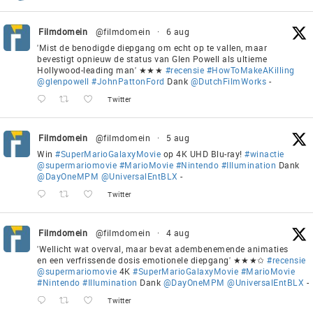
Filmdomein
@filmdomein
·
6 aug
'Mist de benodigde diepgang om echt op te vallen, maar
bevestigt opnieuw de status van Glen Powell als ultieme
Hollywood-leading man' ★★★
#recensie
#HowToMakeAKilling
@glenpowell
#JohnPattonFord
Dank
@DutchFilmWorks
-
Twitter
Filmdomein
@filmdomein
·
5 aug
Win
#SuperMarioGalaxyMovie
op 4K UHD Blu-ray!
#winactie
@supermariomovie
#MarioMovie
#Nintendo
#Illumination
Dank
@DayOneMPM
@UniversalEntBLX
-
Twitter
Filmdomein
@filmdomein
·
4 aug
'Wellicht wat overval, maar bevat adembenemende animaties
en een verfrissende dosis emotionele diepgang' ★★★✩
#recensie
@supermariomovie
4K
#SuperMarioGalaxyMovie
#MarioMovie
#Nintendo
#Illumination
Dank
@DayOneMPM
@UniversalEntBLX
-
Twitter