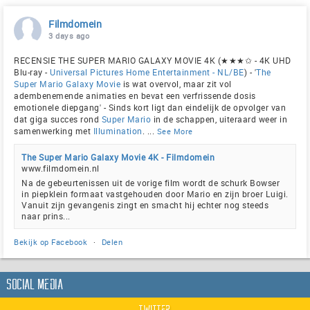
Filmdomein
3 days ago
RECENSIE THE SUPER MARIO GALAXY MOVIE 4K (★★★✩ - 4K UHD
Blu-ray -
Universal Pictures Home Entertainment - NL/BE
) - '
The
Super Mario Galaxy Movie
is wat overvol, maar zit vol
adembenemende animaties en bevat een verfrissende dosis
emotionele diepgang' - Sinds kort ligt dan eindelijk de opvolger van
dat giga succes rond
Super Mario
in de schappen, uiteraard weer in
samenwerking met
Illumination
.
...
See More
The Super Mario Galaxy Movie 4K - Filmdomein
www.filmdomein.nl
Na de gebeurtenissen uit de vorige film wordt de schurk Bowser
in piepklein formaat vastgehouden door Mario en zijn broer Luigi.
Vanuit zijn gevangenis zingt en smacht hij echter nog steeds
naar prins...
Bekijk op Facebook
·
Delen
Social Media
Twitter