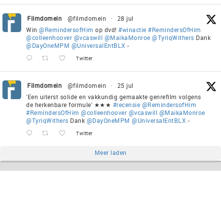
Filmdomein
@filmdomein
·
28 jul
Win
@RemindersofHim
op dvd!
#winactie
#RemindersOfHim
@colleenhoover
@vcaswill
@MaikaMonroe
@TyriqWithers
Dank
@DayOneMPM
@UniversalEntBLX
-
Twitter
Filmdomein
@filmdomein
·
25 jul
'Een uiterst solide en vakkundig gemaakte genrefilm volgens
de herkenbare formule' ★★★
#recensie
@RemindersofHim
#RemindersOfHim
@colleenhoover
@vcaswill
@MaikaMonroe
@TyriqWithers
Dank
@DayOneMPM
@UniversalEntBLX
-
Twitter
Meer laden