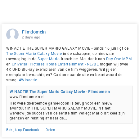
Filmdomein
2 days ago
WINACTIE THE SUPER MARIO GALAXY MOVIE - Sinds 16 juli ligt de
The Super Mario Galaxy Movie
in de schappen, de nieuwste
toevoeging in de
Super Mario
-franchise. Met dank aan
Day One MPM
en
Universal Pictures Home Entertainment - NL/BE
mogen wij twee
4K UHD Blu-ray exemplaren van de film weggeven. Wil jij een
exemplaar bemachtigen? Ga dan naar de site en beantwoord de
vraag.
#Winactie
WINACTIE The Super Mario Galaxy Movie - Filmdomein
www.filmdomein.nl
Het wereldberoemde game-icoon is terug voor een nieuw
avontuur in THE SUPER MARIO GALAXY MOVIE. Na het
wereldwijde succes van de eerste film verlegt Mario dit keer zijn
grenzen en reist hij af naar de...
Bekijk op Facebook
·
Delen