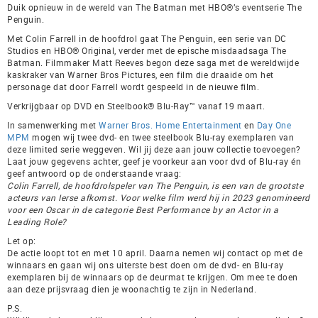
Duik opnieuw in de wereld van The Batman met HBO®’s eventserie The
Penguin.
Met Colin Farrell in de hoofdrol gaat The Penguin, een serie van DC
Studios en HBO® Original, verder met de epische misdaadsaga The
Batman. Filmmaker Matt Reeves begon deze saga met de wereldwijde
kaskraker van Warner Bros Pictures, een film die draaide om het
personage dat door Farrell wordt gespeeld in de nieuwe film.
Verkrijgbaar op DVD en Steelbook® Blu-Ray™ vanaf 19 maart.
In samenwerking met
Warner Bros. Home Entertainment
en
Day One
MPM
mogen wij twee dvd- en twee steelbook Blu-ray exemplaren van
deze limited serie weggeven. Wil jij deze aan jouw collectie toevoegen?
Laat jouw gegevens achter, geef je voorkeur aan voor dvd of Blu-ray én
geef antwoord op de onderstaande vraag:
Colin Farrell, de hoofdrolspeler van The Penguin, is een van de grootste
acteurs van Ierse afkomst. Voor welke film werd hij in 2023 genomineerd
voor een Oscar in de categorie Best Performance by an Actor in a
Leading Role?
Let op:
De actie loopt tot en met 10 april. Daarna nemen wij contact op met de
winnaars en gaan wij ons uiterste best doen om de dvd- en Blu-ray
exemplaren bij de winnaars op de deurmat te krijgen. Om mee te doen
aan deze prijsvraag dien je woonachtig te zijn in Nederland.
P.S.