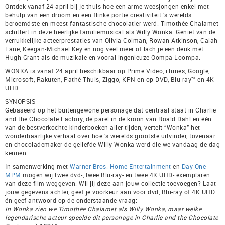
Ontdek vanaf 24 april bij je thuis hoe een arme weesjongen enkel met
behulp van een droom en een flinke portie creativiteit ’s werelds
beroemdste en meest fantastische chocolatier werd. Timothée Chalamet
schittert in deze heerlijke familiemusical als Willy Wonka. Geniet van de
verrukkelijke acteerprestaties van Olivia Colman, Rowan Atkinson, Calah
Lane, Keegan-Michael Key en nog veel meer of lach je een deuk met
Hugh Grant als de muzikale en vooral ingenieuze Oompa Loompa.
WONKA is vanaf 24 april beschikbaar op Prime Video, iTunes, Google,
Microsoft, Rakuten, Pathé Thuis, Ziggo, KPN en op DVD, Blu-ray™ en 4K
UHD.
SYNOPSIS
Gebaseerd op het buitengewone personage dat centraal staat in Charlie
and the Chocolate Factory, de parel in de kroon van Roald Dahl en één
van de bestverkochte kinderboeken aller tijden, vertelt “Wonka” het
wonderbaarlijke verhaal over hoe ’s werelds grootste uitvinder, tovenaar
en chocolademaker de geliefde Willy Wonka werd die we vandaag de dag
kennen.
In samenwerking met
Warner Bros. Home Entertainment
en
Day One
MPM
mogen wij twee dvd-, twee Blu-ray- en twee 4K UHD- exemplaren
van deze film weggeven. Wil jij deze aan jouw collectie toevoegen? Laat
jouw gegevens achter, geef je voorkeur aan voor dvd, Blu-ray of 4K UHD
én geef antwoord op de onderstaande vraag:
In Wonka zien we Timothée Chalamet als Willy Wonka, maar welke
legendarische acteur speelde dit personage in Charlie and the Chocolate