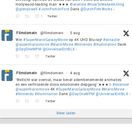
Hollywood-leading man' ★★★
#recensie
#HowToMakeAKilling
@glenpowell
#JohnPattonFord
Dank
@DutchFilmWorks
-
1
Twitter
Filmdomein
@filmdomein
·
5 aug
Win
#SuperMarioGalaxyMovie
op 4K UHD Blu-ray!
#winactie
@supermariomovie
#MarioMovie
#Nintendo
#Illumination
Dank
@DayOneMPM
@UniversalEntBLX
-
Twitter
Filmdomein
@filmdomein
·
4 aug
'Wellicht wat overval, maar bevat adembenemende animaties
en een verfrissende dosis emotionele diepgang' ★★★✩
#recensie
@supermariomovie
4K
#SuperMarioGalaxyMovie
#MarioMovie
#Nintendo
#Illumination
Dank
@DayOneMPM
@UniversalEntBLX
-
Twitter
Meer laden