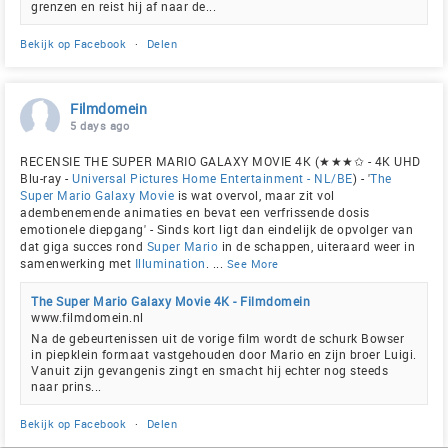
grenzen en reist hij af naar de...
Bekijk op Facebook
·
Delen
Filmdomein
5 days ago
RECENSIE THE SUPER MARIO GALAXY MOVIE 4K (★★★✩ - 4K UHD
Blu-ray -
Universal Pictures Home Entertainment - NL/BE
) - '
The
Super Mario Galaxy Movie
is wat overvol, maar zit vol
adembenemende animaties en bevat een verfrissende dosis
emotionele diepgang' - Sinds kort ligt dan eindelijk de opvolger van
dat giga succes rond
Super Mario
in de schappen, uiteraard weer in
samenwerking met
Illumination
.
...
See More
The Super Mario Galaxy Movie 4K - Filmdomein
www.filmdomein.nl
Na de gebeurtenissen uit de vorige film wordt de schurk Bowser
in piepklein formaat vastgehouden door Mario en zijn broer Luigi.
Vanuit zijn gevangenis zingt en smacht hij echter nog steeds
naar prins...
Bekijk op Facebook
·
Delen