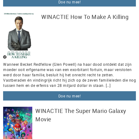
Doe nu mee!
WINACTIE How To Make A Killing
Wanneer Becket Redfellow (Glen Powell) na haar dood ontdekt dat zijn
moeder ooit erfgename was van een exorbitant fortuin, maar verstoten
werd door haar familie, besluit hij het onrecht recht te zetten.
Vastberaden én vindingrijk richt hij zich op de zeven familieleden die nog
tussen hem en de erfenis van 28 miljard dollar in staan. […]
Doe nu mee!
WINACTIE The Super Mario Galaxy
Movie