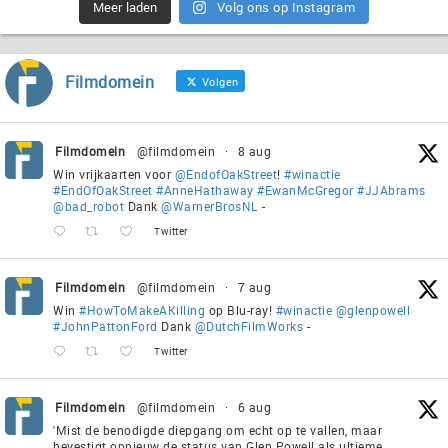
Meer laden
Volg ons op Instagram
Filmdomein
Volgen
Filmdomein
@filmdomein
·
8 aug
Win vrijkaarten voor
@EndofOakStreet
!
#winactie
#EndOfOakStreet
#AnneHathaway
#EwanMcGregor
#JJAbrams
@bad_robot
Dank
@WarnerBrosNL
-
Twitter
Filmdomein
@filmdomein
·
7 aug
Win
#HowToMakeAKilling
op Blu-ray!
#winactie
@glenpowell
#JohnPattonFord
Dank
@DutchFilmWorks
-
Twitter
Filmdomein
@filmdomein
·
6 aug
'Mist de benodigde diepgang om echt op te vallen, maar
bevestigt opnieuw de status van Glen Powell als ultieme