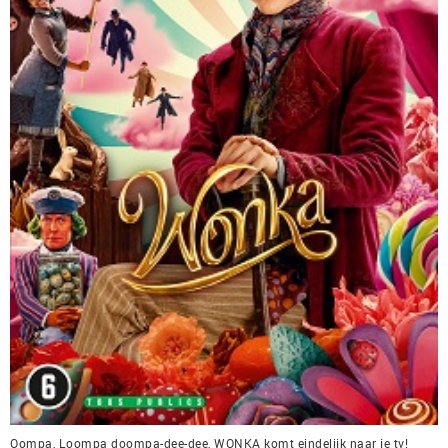
Oompa, Loompa doompa-dee-dee, WONKA komt eindelijk naar je tv!