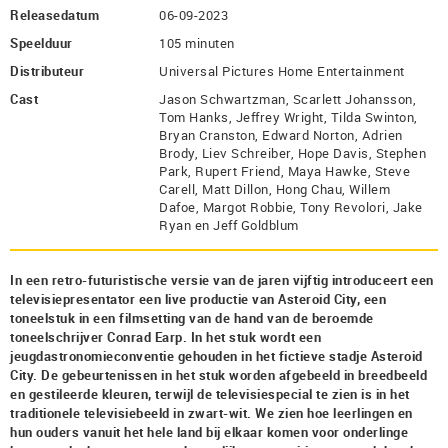
Releasedatum
06-09-2023
Speelduur
105 minuten
Distributeur
Universal Pictures Home Entertainment
Cast
Jason Schwartzman, Scarlett Johansson,
Tom Hanks, Jeffrey Wright, Tilda Swinton,
Bryan Cranston, Edward Norton, Adrien
Brody, Liev Schreiber, Hope Davis, Stephen
Park, Rupert Friend, Maya Hawke, Steve
Carell, Matt Dillon, Hong Chau, Willem
Dafoe, Margot Robbie, Tony Revolori, Jake
Ryan en Jeff Goldblum
In een retro-futuristische versie van de jaren vijftig introduceert een
televisiepresentator een live productie van Asteroid City, een
toneelstuk in een filmsetting van de hand van de beroemde
toneelschrijver Conrad Earp. In het stuk wordt een
jeugdastronomieconventie gehouden in het fictieve stadje Asteroid
City. De gebeurtenissen in het stuk worden afgebeeld in breedbeeld
en gestileerde kleuren, terwijl de televisiespecial te zien is in het
traditionele televisiebeeld in zwart-wit. We zien hoe leerlingen en
hun ouders vanuit het hele land bij elkaar komen voor onderlinge