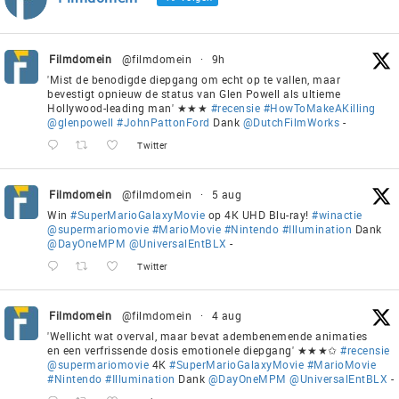
Filmdomein
@filmdomein
·
9h
'Mist de benodigde diepgang om echt op te vallen, maar
bevestigt opnieuw de status van Glen Powell als ultieme
Hollywood-leading man' ★★★
#recensie
#HowToMakeAKilling
@glenpowell
#JohnPattonFord
Dank
@DutchFilmWorks
-
Twitter
Filmdomein
@filmdomein
·
5 aug
Win
#SuperMarioGalaxyMovie
op 4K UHD Blu-ray!
#winactie
@supermariomovie
#MarioMovie
#Nintendo
#Illumination
Dank
@DayOneMPM
@UniversalEntBLX
-
Twitter
Filmdomein
@filmdomein
·
4 aug
'Wellicht wat overval, maar bevat adembenemende animaties
en een verfrissende dosis emotionele diepgang' ★★★✩
#recensie
@supermariomovie
4K
#SuperMarioGalaxyMovie
#MarioMovie
#Nintendo
#Illumination
Dank
@DayOneMPM
@UniversalEntBLX
-