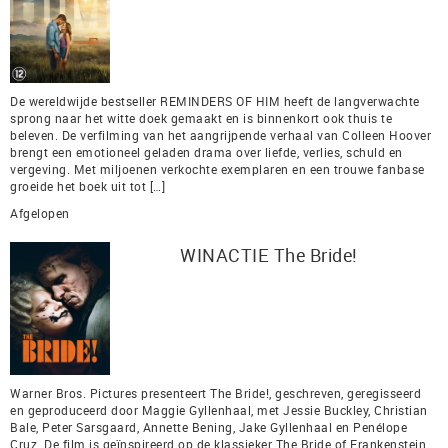
De wereldwijde bestseller REMINDERS OF HIM heeft de langverwachte
sprong naar het witte doek gemaakt en is binnenkort ook thuis te
beleven. De verfilming van het aangrijpende verhaal van Colleen Hoover
brengt een emotioneel geladen drama over liefde, verlies, schuld en
vergeving. Met miljoenen verkochte exemplaren en een trouwe fanbase
groeide het boek uit tot […]
Afgelopen
WINACTIE The Bride!
Warner Bros. Pictures presenteert The Bride!, geschreven, geregisseerd
en geproduceerd door Maggie Gyllenhaal, met Jessie Buckley, Christian
Bale, Peter Sarsgaard, Annette Bening, Jake Gyllenhaal en Penélope
Cruz. De film is geïnspireerd op de klassieker The Bride of Frankenstein