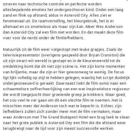
streven naar technische controle en perfectie worden
allesbepalende emoties het ondergeschoven kind. Onder een laag
zand en flink op afstand, aldus in Asteroid City. Alles ziet er
fenomenaal uit. De raamvertelling, het kleurgebruik, het is er
allemaal en zo smetteloos als maar zijn kan. Meer Wes Anderson
dan Asteroid City zal een film niet worden. En dat maakt deze film
voer voor de nerds onder de filmliefhebbers.
Natuurlijk zit de film weer volgestopt met leuke grapjes. Zoals de
televisiepresentator (overigens gespeeld door Bryan Cranston) die
uit zijn zwart-wit wereld is gestapt en in de kleurenwereld tot de
ontdekking komt dat dit niet zijn scène is. Het zijn korte momenten
van briljantie, maar die zijn er hier gewoonweg te weinig. De focus
ligt lijkt volledig op stijl te hebben gelegen, waarbij het script duidelijk
ondergesneeuwd is geraakt. Daarnaast riekt de film soms naar een
schaamteloze zelfverheerlijking van een wat inspiratieloze regisseur
die wordt toegejuicht door groeiende groep ja-knikkers. Maar goed,
het zou veel te ver gaan om dit een slechte film te noemen. Het is
misschien meer dat Anderson toch wat te beperkt is. Echter, zijn
liefhebbers zullen zich zonder meer met de film vermaken, maar
waar Anderson met The Grand Budapest Hotel een brug leek te slaan
naar het grote publiek is Asteroid City een film die die afstand weer
terugbrengt naar de tijd voor zijn meest succesvolle werken.