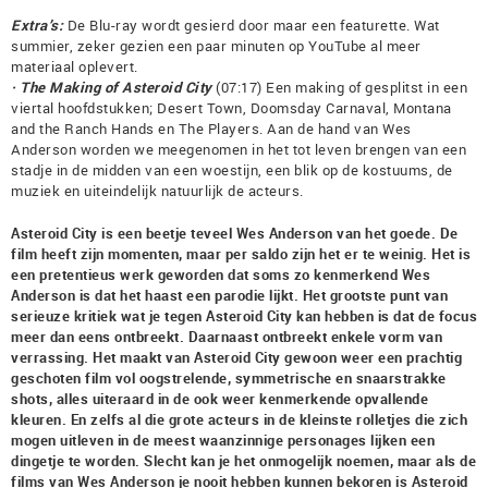
Extra’s:
De Blu-ray wordt gesierd door maar een featurette. Wat
summier, zeker gezien een paar minuten op YouTube al meer
materiaal oplevert.
· The Making of Asteroid City
(07:17) Een making of gesplitst in een
viertal hoofdstukken; Desert Town, Doomsday Carnaval, Montana
and the Ranch Hands en The Players. Aan de hand van Wes
Anderson worden we meegenomen in het tot leven brengen van een
stadje in de midden van een woestijn, een blik op de kostuums, de
muziek en uiteindelijk natuurlijk de acteurs.
Asteroid City is een beetje teveel Wes Anderson van het goede. De
film heeft zijn momenten, maar per saldo zijn het er te weinig. Het is
een pretentieus werk geworden dat soms zo kenmerkend Wes
Anderson is dat het haast een parodie lijkt. Het grootste punt van
serieuze kritiek wat je tegen Asteroid City kan hebben is dat de focus
meer dan eens ontbreekt. Daarnaast ontbreekt enkele vorm van
verrassing. Het maakt van Asteroid City gewoon weer een prachtig
geschoten film vol oogstrelende, symmetrische en snaarstrakke
shots, alles uiteraard in de ook weer kenmerkende opvallende
kleuren. En zelfs al die grote acteurs in de kleinste rolletjes die zich
mogen uitleven in de meest waanzinnige personages lijken een
dingetje te worden. Slecht kan je het onmogelijk noemen, maar als de
films van Wes Anderson je nooit hebben kunnen bekoren is Asteroid