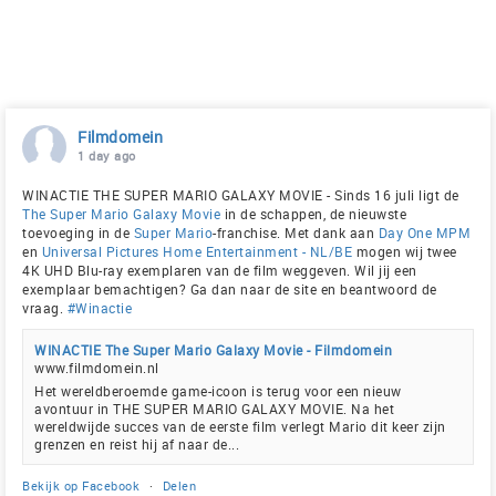
Filmdomein
1 day ago
WINACTIE THE SUPER MARIO GALAXY MOVIE - Sinds 16 juli ligt de
The Super Mario Galaxy Movie
in de schappen, de nieuwste
toevoeging in de
Super Mario
-franchise. Met dank aan
Day One MPM
en
Universal Pictures Home Entertainment - NL/BE
mogen wij twee
4K UHD Blu-ray exemplaren van de film weggeven. Wil jij een
exemplaar bemachtigen? Ga dan naar de site en beantwoord de
vraag.
#Winactie
WINACTIE The Super Mario Galaxy Movie - Filmdomein
www.filmdomein.nl
Het wereldberoemde game-icoon is terug voor een nieuw
avontuur in THE SUPER MARIO GALAXY MOVIE. Na het
wereldwijde succes van de eerste film verlegt Mario dit keer zijn
grenzen en reist hij af naar de...
Bekijk op Facebook
·
Delen