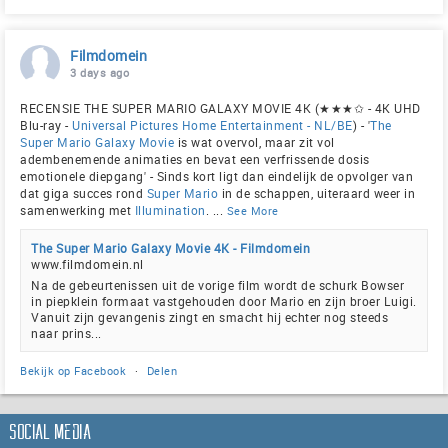
Filmdomein
3 days ago
RECENSIE THE SUPER MARIO GALAXY MOVIE 4K (★★★✩ - 4K UHD
Blu-ray -
Universal Pictures Home Entertainment - NL/BE
) - '
The
Super Mario Galaxy Movie
is wat overvol, maar zit vol
adembenemende animaties en bevat een verfrissende dosis
emotionele diepgang' - Sinds kort ligt dan eindelijk de opvolger van
dat giga succes rond
Super Mario
in de schappen, uiteraard weer in
samenwerking met
Illumination
.
...
See More
The Super Mario Galaxy Movie 4K - Filmdomein
www.filmdomein.nl
Na de gebeurtenissen uit de vorige film wordt de schurk Bowser
in piepklein formaat vastgehouden door Mario en zijn broer Luigi.
Vanuit zijn gevangenis zingt en smacht hij echter nog steeds
naar prins...
Bekijk op Facebook
·
Delen
Social Media