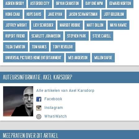
Adrien Brody
Asteroid City
Bryan Cranston
Day One MPM
Edward Norton
Hong Chau
Hope Davis
Jake Ryan
Jason Schwartzman
Jeff Goldblum
Jeffrey Wright
Liev Schreiber
Margot Robbie
Matt Dillon
Maya Hawke
Rupert Friend
Scarlett Johansson
Stephen Park
Steve Carell
Tilda Swinton
Tom Hanks
Tony Revolori
Universal Pictures Home Entertainment
Wes Anderson
Willem Dafoe
Auteursinformatie: Axel Karsdorp
Alle artikelen van Axel Karsdorp
Facebook
Instagram
WhatiWatch
Meepraten over dit artikel