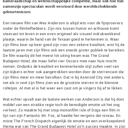
kameraadschap en wetenschappelijke competitie, maar ook hoe hun
samenzijn spectaculair wordt verstoord door wereldschokkende
gebeurtenissen.
Een nieuwe film van Wes Anderson is altijd iets voor de fijnproevers
onder de filmliefhebbers. Zijn mix tussen humor en arthouse komt
steevast tot leven in een even origineel als visueel indrukwekkend
plaatje, waarin de hand van de Texaan goed te herkennen is. Waar
zijn films keer op keer goed zijn voor een zekere kwaliteit, wist hij de
laatste jaren met zijn films ook een steeds groter publiek te bereiken.
De film waarbij dit het meest tot uiting kwam was The Grand
Budapest Hotel, die maar liefst vier Oscars mee naar huis mocht
nemen. Ondanks de kwaliteit en kenmerkende stijl zullen veel van
zijn kijkers echter ook aangetrokken worden door de sterrencast die
zijn films meer en meer bevolken. Dat is bij Asteroid City niet anders,
net als in veel zijn films zien we de grootste sterren in de kleinste
rolletjes. Al met al is het weer een cast om je vingers bij af te likken.
Wat echter opvalt aan de laatste werken van Anderson is dat hij door
middel van een strakke regie toch de benodigde emotie uit het oog
verliest. Zo maakte hij met stop-motionfilm Isle of Dogs een film in
lijn van zijn Fantastic Mr. Fox, al haalde het nergens dat niveau. En
miste The French Dispatch eigenlijk de emotie en een overkoepelend
thema wat van The Grand Budapest Hotel zo’n succes maakte. In zijn