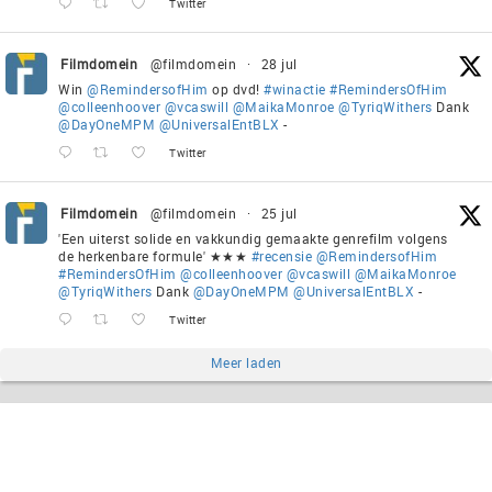
Twitter
Filmdomein
@filmdomein
·
28 jul
Win
@RemindersofHim
op dvd!
#winactie
#RemindersOfHim
@colleenhoover
@vcaswill
@MaikaMonroe
@TyriqWithers
Dank
@DayOneMPM
@UniversalEntBLX
-
Twitter
Filmdomein
@filmdomein
·
25 jul
'Een uiterst solide en vakkundig gemaakte genrefilm volgens
de herkenbare formule' ★★★
#recensie
@RemindersofHim
#RemindersOfHim
@colleenhoover
@vcaswill
@MaikaMonroe
@TyriqWithers
Dank
@DayOneMPM
@UniversalEntBLX
-
Twitter
Meer laden