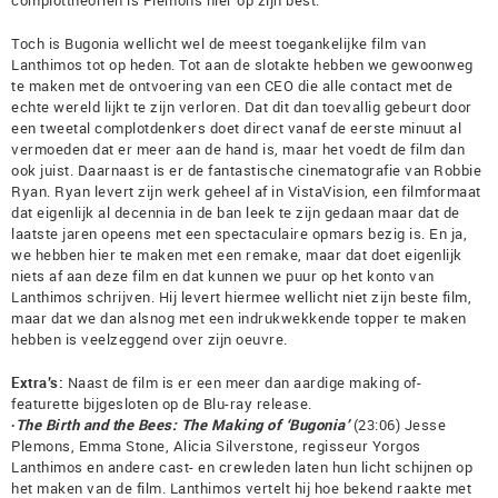
complottheoriën is Plemons hier op zijn best.
Toch is Bugonia wellicht wel de meest toegankelijke film van
Lanthimos tot op heden. Tot aan de slotakte hebben we gewoonweg
te maken met de ontvoering van een CEO die alle contact met de
echte wereld lijkt te zijn verloren. Dat dit dan toevallig gebeurt door
een tweetal complotdenkers doet direct vanaf de eerste minuut al
vermoeden dat er meer aan de hand is, maar het voedt de film dan
ook juist. Daarnaast is er de fantastische cinematografie van Robbie
Ryan. Ryan levert zijn werk geheel af in VistaVision, een filmformaat
dat eigenlijk al decennia in de ban leek te zijn gedaan maar dat de
laatste jaren opeens met een spectaculaire opmars bezig is. En ja,
we hebben hier te maken met een remake, maar dat doet eigenlijk
niets af aan deze film en dat kunnen we puur op het konto van
Lanthimos schrijven. Hij levert hiermee wellicht niet zijn beste film,
maar dat we dan alsnog met een indrukwekkende topper te maken
hebben is veelzeggend over zijn oeuvre.
Extra’s:
Naast de film is er een meer dan aardige making of-
featurette bijgesloten op de Blu-ray release.
∙The Birth and the Bees: The Making of ‘Bugonia’
(23:06) Jesse
Plemons, Emma Stone, Alicia Silverstone, regisseur Yorgos
Lanthimos en andere cast- en crewleden laten hun licht schijnen op
het maken van de film. Lanthimos vertelt hij hoe bekend raakte met