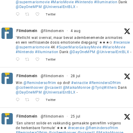
@supermariomovie
#MarioMovie
#Nintendo
#Illumination
Dank
@DayOneMPM
@UniversalEntBLX
-
Twitter
Filmdomein
@filmdomein
·
4 aug
'Wellicht wat overval, maar bevat adembenemende animaties
en een verfrissende dosis emotionele diepgang' ★★★✩
#recensie
@supermariomovie
4K
#SuperMarioGalaxyMovie
#MarioMovie
#Nintendo
#Illumination
Dank
@DayOneMPM
@UniversalEntBLX
-
Twitter
Filmdomein
@filmdomein
·
28 jul
Win
@RemindersofHim
op dvd!
#winactie
#RemindersOfHim
@colleenhoover
@vcaswill
@MaikaMonroe
@TyriqWithers
Dank
@DayOneMPM
@UniversalEntBLX
-
Twitter
Filmdomein
@filmdomein
·
25 jul
'Een uiterst solide en vakkundig gemaakte genrefilm volgens
de herkenbare formule' ★★★
#recensie
@RemindersofHim
#RemindersOfHim
@colleenhoover
@vcaswill
@MaikaMonroe