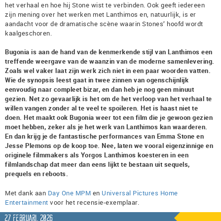
het verhaal en hoe hij Stone wist te verbinden. Ook geeft iedereen
zijn mening over het werken met Lanthimos en, natuurlijk, is er
aandacht voor de dramatische scène waarin Stones’ hoofd wordt
kaalgeschoren.
Bugonia is aan de hand van de kenmerkende stijl van Lanthimos een
treffende weergave van de waanzin van de moderne samenlevering.
Zoals wel vaker laat zijn werk zich niet in een paar woorden vatten.
Wie de synopsis leest gaat in twee zinnen van ogenschijnlijk
eenvoudig naar compleet bizar, en dan heb je nog geen minuut
gezien. Net zo gevaarlijk is het om de het verloop van het verhaal te
willen vangen zonder al te veel te spoileren. Het is haast niet te
doen. Het maakt ook Bugonia weer tot een film die je gewoon gezien
moet hebben, zeker als je het werk van Lanthimos kan waarderen.
En dan krijg je de fantastische performances van Emma Stone en
Jesse Plemons op de koop toe. Nee, laten we vooral eigenzinnige en
originele filmmakers als Yorgos Lanthimos koesteren in een
filmlandschap dat meer dan eens lijkt te bestaan uit sequels,
prequels en reboots.
Met dank aan
Day One MPM
en
Universal Pictures Home
Entertainment
voor het recensie-exemplaar.
27 februari, 2026