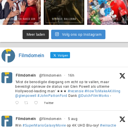
Meer laden
Volg ons op Instagram
Filmdomein
Volgen
Filmdomein
@filmdomein
·
16h
'Mist de benodigde diepgang om echt op te vallen, maar
bevestigt opnieuw de status van Glen Powell als ultieme
Hollywood-leading man' ★★★
#recensie
#HowToMakeAKilling
@glenpowell
#JohnPattonFord
Dank
@DutchFilmWorks
-
Twitter
Filmdomein
@filmdomein
·
5 aug
Win
#SuperMarioGalaxyMovie
op 4K UHD Blu-ray!
#winactie