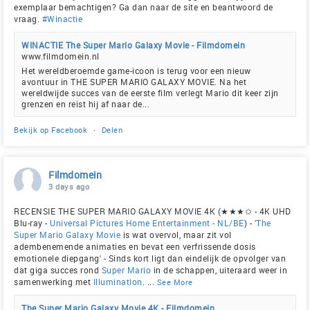
exemplaar bemachtigen? Ga dan naar de site en beantwoord de
vraag.
#Winactie
WINACTIE The Super Mario Galaxy Movie - Filmdomein
www.filmdomein.nl
Het wereldberoemde game-icoon is terug voor een nieuw
avontuur in THE SUPER MARIO GALAXY MOVIE. Na het
wereldwijde succes van de eerste film verlegt Mario dit keer zijn
grenzen en reist hij af naar de...
Bekijk op Facebook
·
Delen
Filmdomein
3 days ago
RECENSIE THE SUPER MARIO GALAXY MOVIE 4K (★★★✩ - 4K UHD
Blu-ray -
Universal Pictures Home Entertainment - NL/BE
) - '
The
Super Mario Galaxy Movie
is wat overvol, maar zit vol
adembenemende animaties en bevat een verfrissende dosis
emotionele diepgang' - Sinds kort ligt dan eindelijk de opvolger van
dat giga succes rond
Super Mario
in de schappen, uiteraard weer in
samenwerking met
Illumination
.
...
See More
The Super Mario Galaxy Movie 4K - Filmdomein