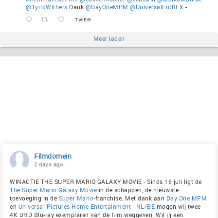
@TyriqWithers
Dank
@DayOneMPM
@UniversalEntBLX
-
Twitter
Meer laden
Filmdomein
2 days ago
WINACTIE THE SUPER MARIO GALAXY MOVIE - Sinds 16 juli ligt de
The Super Mario Galaxy Movie
in de schappen, de nieuwste
toevoeging in de
Super Mario
-franchise. Met dank aan
Day One MPM
en
Universal Pictures Home Entertainment - NL/BE
mogen wij twee
4K UHD Blu-ray exemplaren van de film weggeven. Wil jij een