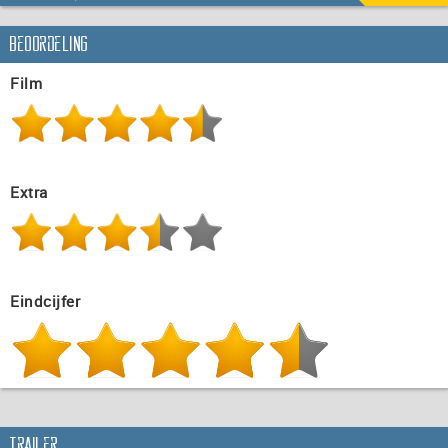
Beoordeling
Film
Extra
Eindcijfer
Trailer