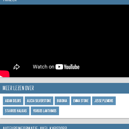
Meer lezen over
Aidan Delbis
Alicia Silverstone
Bugonia
Emma Stone
Jesse Plemons
Stavros Halkias
Yorgos Lanthimos