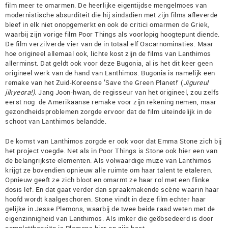
film meer te omarmen. De heerlijke eigentijdse mengelmoes van
modernistische absurditeit die hij sindsdien met zijn films afleverde
bleef in elk niet onopgemerkt en ook de critici omarmen de Griek,
waarbij zijn vorige film Poor Things als voorlopig hoogtepunt diende.
De film verzilverde vier van de in totaal elf Oscarnominaties. Maar
hoe origineel allemaal ook, lichte kost zijn de films van Lanthimos
allerminst. Dat geldt ook voor deze Bugonia, al is het dit keer geen
origineel werk van de hand van Lanthimos. Bugonia is namelijk een
remake van het Zuid-Koreense ‘Save the Green Planet!’ (
Jigureul
jikyeora!
).
Jang Joon-hwan, de regisseur van het origineel, zou zelfs
eerst nog de Amerikaanse remake voor zijn rekening nemen, maar
gezondheidsproblemen zorgde ervoor dat de film uiteindelijk in de
schoot van Lanthimos belandde.
De komst van Lanthimos zorgde er ook voor dat Emma Stone zich bij
het project voegde. Net als in Poor Things is Stone ook hier een van
de belangrijkste elementen. Als volwaardige muze van Lanthimos
krijgt ze bovendien opnieuw alle ruimte om haar talent te etaleren.
Opnieuw geeft ze zich bloot en omarmt ze haar rol met een flinke
dosis lef. En dat gaat verder dan spraakmakende scène waarin haar
hoofd wordt kaalgeschoren. Stone vindt in deze film echter haar
gelijke in Jesse Plemons, waarbij de twee beide raad weten met de
eigenzinnigheid van Lanthimos. Als imker die geöbsedeerd is door