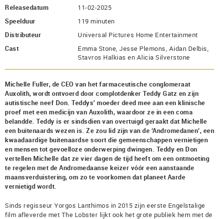
Releasedatum
11-02-2025
Speelduur
119 minuten
Distributeur
Universal Pictures Home Entertainment
Cast
Emma Stone, Jesse Plemons, Aidan Delbis,
Stavros Halkias en Alicia Silverstone
Michelle Fuller, de CEO van het farmaceutische conglomeraat
Auxolith, wordt ontvoerd door complotdenker Teddy Gatz en zijn
autistische neef Don. Teddys’ moeder deed mee aan een klinische
proef met een medicijn van Auxolith, waardoor ze in een coma
belandde. Teddy is er sindsdien van overtuigd geraakt dat Michelle
een buitenaards wezen is. Ze zou lid zijn van de ‘Andromedanen’, een
kwaadaardige buitenaardse soort die gemeenschappen vernietigen
en mensen tot gevoelloze onderwerping dwingen. Teddy en Don
vertellen Michelle dat ze vier dagen de tijd heeft om een ontmoeting
te regelen met de Andromedaanse keizer vóór een aanstaande
maansverduistering, om zo te voorkomen dat planeet Aarde
vernietigd wordt.
Sinds regisseur Yorgos Lanthimos in 2015 zijn eerste Engelstalige
film afleverde met The Lobster lijkt ook het grote publiek hem met de