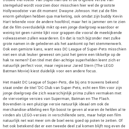
stemgeluid wordt voorzien door misschien hier wel de grootste
Hollywoodster van dit moment: Dwayne Johnson. Het zal de film
enorm geholpen hebben qua marketing, ook omdat zijn buddy Kevin
Hart tekende voor de andere hoofdrol, maar het is jammer om te zien
dat de film overduidelijk mikt op een jonge doelgroep waardoor er
weinig tot geen ruimte lijkt voor grappen die vooral de meekijkende
volwassenen zullen waarderen. En dat is toch bijzonder met zulke
grote namen in de gelederen als het aankomt op het stemmenwerk.
Ook een gemiste kans, want was DC League of Super-Pets misschien
niet een stuk leuker geweest om juist het genre een tikkeltje op de
hak te nemen? Een titel met dier-achtige superhelden leent zich er
natuurlijk perfect voor, maar regisseur Jared Stern (The LEGO
Batman Movie) kiest duidelijk voor een andere focus.
Het maakt DC League of Super-Pets, die bij ons trouwens bekend
staat onder de titel ‘DC Club van Super-Pets, echt een film voor zijn
jonge doelgroep die zich waarschijnlijk prima zullen vermaken met
de viervoetige versies van Superman, Batman en The Flash.
Bovendien is een pluizige versie natuurlijk ideaal om ook de
merchandise-afdeling een fijn boost te geven al waren de helden al te
vinden als LEGO-versies in verschillende sets, maar helpt een film
natuurlijk net wat meer om de boel eens goed op poten te zetten. Of
het ook betekend dat er een tweede deel zal komen blijft nog even de