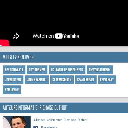
Meer lezen over
Ben Schwartz
Day One MPM
DC League of Super-Pets
Dwayne Johnson
Jared Stern
John Krasinski
Kate McKinnon
Keanu Reeves
Kevin Hart
Sam Levine
Auteursinformatie: Richard Olthof
Alle artikelen van Richard Olthof
Facebook