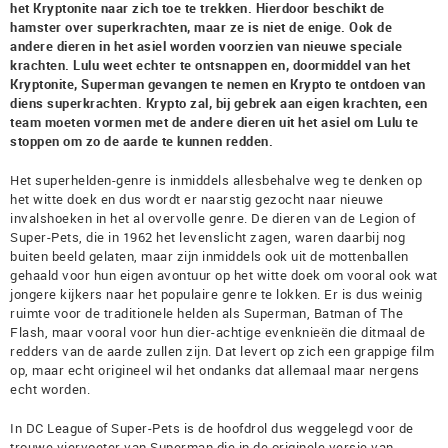
het Kryptonite naar zich toe te trekken. Hierdoor beschikt de
hamster over superkrachten, maar ze is niet de enige. Ook de
andere dieren in het asiel worden voorzien van nieuwe speciale
krachten. Lulu weet echter te ontsnappen en, doormiddel van het
Kryptonite, Superman gevangen te nemen en Krypto te ontdoen van
diens superkrachten. Krypto zal, bij gebrek aan eigen krachten, een
team moeten vormen met de andere dieren uit het asiel om Lulu te
stoppen om zo de aarde te kunnen redden.
Het superhelden-genre is inmiddels allesbehalve weg te denken op
het witte doek en dus wordt er naarstig gezocht naar nieuwe
invalshoeken in het al overvolle genre. De dieren van de Legion of
Super-Pets, die in 1962 het levenslicht zagen, waren daarbij nog
buiten beeld gelaten, maar zijn inmiddels ook uit de mottenballen
gehaald voor hun eigen avontuur op het witte doek om vooral ook wat
jongere kijkers naar het populaire genre te lokken. Er is dus weinig
ruimte voor de traditionele helden als Superman, Batman of The
Flash, maar vooral voor hun dier-achtige evenknieën die ditmaal de
redders van de aarde zullen zijn. Dat levert op zich een grappige film
op, maar echt origineel wil het ondanks dat allemaal maar nergens
echt worden.
In DC League of Super-Pets is de hoofdrol dus weggelegd voor de
trouwe viervoeter van Superman die in de originele versie van