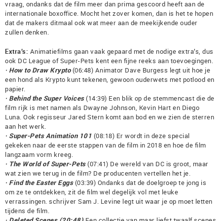
vraag, ondanks dat de film meer dan prima gescoord heeft aan de
internationale boxoffice. Mocht het zover komen, dan is het te hopen
dat de makers ditmaal ook wat meer aan de meekijkende ouder
zullen denken.
Extra’s:
Animatiefilms gaan vaak gepaard met de nodige extra’s, dus
ook DC League of Super-Pets kent een fijne reeks aan toevoegingen.
· How to Draw Krypto
(06:48) Animator Dave Burgess legt uit hoe je
een hond als Krypto kunt tekenen, gewoon ouderwets met potlood en
papier.
· Behind the Super Voices
(14:39) Een blik op de stemmencast die de
film rijk is met namen als Dwayne Johnson, Kevin Hart en Diego
Luna. Ook regisseur Jared Stern komt aan bod en we zien de sterren
aan het werk.
· Super-Pets Animation 101
(08:18) Er wordt in deze special
gekeken naar de eerste stappen van de film in 2018 en hoe de film
langzaam vorm kreeg.
· The World of Super-Pets
(07:41) De wereld van DC is groot, maar
wat zien we terug in de film? De producenten vertellen het je.
· Find the Easter Eggs
(03:39) Ondanks dat de doelgroep te jong is
om ze te ontdekken, zit de film wel degelijk vol met leuke
verrassingen. schrijver Sam J. Levine legt uit waar je op moet letten
tijdens de film.
· Deleted Scenes (20:48)
Een collectie van maar liefst twaalf scenes