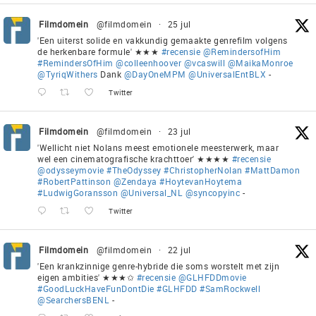
Filmdomein
@filmdomein
·
25 jul
'Een uiterst solide en vakkundig gemaakte genrefilm volgens
de herkenbare formule' ★★★
#recensie
@RemindersofHim
#RemindersOfHim
@colleenhoover
@vcaswill
@MaikaMonroe
@TyriqWithers
Dank
@DayOneMPM
@UniversalEntBLX
-
Twitter
Filmdomein
@filmdomein
·
23 jul
'Wellicht niet Nolans meest emotionele meesterwerk, maar
wel een cinematografische krachttoer' ★★★★
#recensie
@odysseymovie
#TheOdyssey
#ChristopherNolan
#MattDamon
#RobertPattinson
@Zendaya
#HoytevanHoytema
#LudwigGoransson
@Universal_NL
@syncopyinc
-
Twitter
Filmdomein
@filmdomein
·
22 jul
'Een krankzinnige genre-hybride die soms worstelt met zijn
eigen ambities' ★★★✩
#recensie
@GLHFDDmovie
#GoodLuckHaveFunDontDie
#GLHFDD
#SamRockwell
@SearchersBENL
-