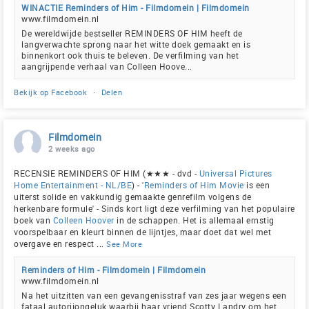
WINACTIE Reminders of Him - Filmdomein | Filmdomein
www.filmdomein.nl
De wereldwijde bestseller REMINDERS OF HIM heeft de
langverwachte sprong naar het witte doek gemaakt en is
binnenkort ook thuis te beleven. De verfilming van het
aangrijpende verhaal van Colleen Hoove...
Bekijk op Facebook
·
Delen
Filmdomein
2 weeks ago
RECENSIE REMINDERS OF HIM (★★★ - dvd -
Universal Pictures
Home Entertainment - NL/BE
) - '
Reminders of Him Movie
is een
uiterst solide en vakkundig gemaakte genrefilm volgens de
herkenbare formule' - Sinds kort ligt deze verfilming van het populaire
boek van
Colleen Hoover
in de schappen. Het is allemaal ernstig
voorspelbaar en kleurt binnen de lijntjes, maar doet dat wel met
overgave en respect
...
See More
Reminders of Him - Filmdomein | Filmdomein
www.filmdomein.nl
Na het uitzitten van een gevangenisstraf van zes jaar wegens een
fataal autorijongeluk waarbij haar vriend Scotty Landry om het