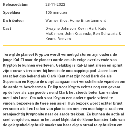
Releasedatum
23-11-2022
Speelduur
106 minuten
Distributeur
Warner Bros. Home Entertainment
Cast
Dwayne Johnson, Kevin Hart, Kate
McKinnon, John Krasinski, Ben Schwartz &
Keanu Reeves
Terwijl de planeet Krypton wordt vernietigd sturen zijn ouders de
jonge Kal-El naar de planeet aarde om als enige overlevende van
Krypton te kunnen overleven. Gelukkig is Kal-El niet alleen en sprint
zijn trouwe viervoeter bij hem in de ontsnappingspod. Jaren later
staat het duo bekend als Clark Kent met zijn hond Bark die als
Superman en Krypto de strijd aangaan met verschillende vijanden om
de aarde te beschermen. Er ligt voor Krypto echter nog een gevaar
op de loer als zijn goede vriend Clark het steeds beter kan vinden
met Lois Lane. Om ook voor Krypto een andere goeie vriend te
vinden, bezoeken de twee een asiel. Hun bezoek wordt echter bruut
verstoort als Lex Luthor van plan is om met een machtige straal een
oranjeachtig Kryptonite naar de aarde trekken. Ze kunnen de actie al
snel verijdelen, maar in het asiel blijkt dat de kleine hamster Lulu van
de gelegenheid gebruik maakt om haar eigen straal te gebruiken om