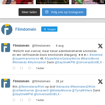
Meer laden
Volg ons op Instagram
Filmdomein
Volgen
Filmdomein
@filmdomein
·
4 aug
'Wellicht wat overval, maar bevat adembenemende animaties
en een verfrissende dosis emotionele diepgang' ★★★✩
#recensie
@supermariomovie
4K
#SuperMarioGalaxyMovie
#MarioMovie
#Nintendo
#Illumination
Dank
@DayOneMPM
@UniversalEntBLX
-
Twitter
Filmdomein
@filmdomein
·
28 jul
Win
@RemindersofHim
op dvd!
#winactie
#RemindersOfHim
@colleenhoover
@vcaswill
@MaikaMonroe
@TyriqWithers
Dank
@DayOneMPM
@UniversalEntBLX
-
Twitter