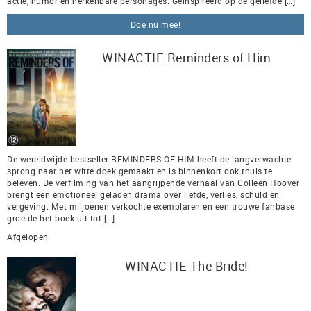
actie, humor en herkenbare personages. Geïnspireerd op de geliefde […]
Doe nu mee!
WINACTIE Reminders of Him
De wereldwijde bestseller REMINDERS OF HIM heeft de langverwachte
sprong naar het witte doek gemaakt en is binnenkort ook thuis te
beleven. De verfilming van het aangrijpende verhaal van Colleen Hoover
brengt een emotioneel geladen drama over liefde, verlies, schuld en
vergeving. Met miljoenen verkochte exemplaren en een trouwe fanbase
groeide het boek uit tot […]
Afgelopen
WINACTIE The Bride!