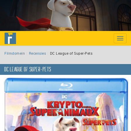
Toggle
naviga
Filmdomein
Recensies
DC League of Super-Pets
DC League of Super-Pets