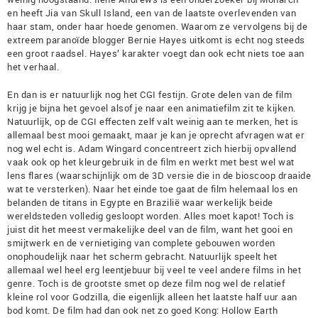
en heeft Jia van Skull Island, een van de laatste overlevenden van
haar stam, onder haar hoede genomen. Waarom ze vervolgens bij de
extreem paranoïde blogger Bernie Hayes uitkomt is echt nog steeds
een groot raadsel. Hayes’ karakter voegt dan ook echt niets toe aan
het verhaal.
En dan is er natuurlijk nog het CGI festijn. Grote delen van de film
krijg je bijna het gevoel alsof je naar een animatiefilm zit te kijken.
Natuurlijk, op de CGI effecten zelf valt weinig aan te merken, het is
allemaal best mooi gemaakt, maar je kan je oprecht afvragen wat er
nog wel echt is. Adam Wingard concentreert zich hierbij opvallend
vaak ook op het kleurgebruik in de film en werkt met best wel wat
lens flares (waarschijnlijk om de 3D versie die in de bioscoop draaide
wat te versterken). Naar het einde toe gaat de film helemaal los en
belanden de titans in Egypte en Brazilië waar werkelijk beide
wereldsteden volledig gesloopt worden. Alles moet kapot! Toch is
juist dit het meest vermakelijke deel van de film, want het gooi en
smijtwerk en de vernietiging van complete gebouwen worden
onophoudelijk naar het scherm gebracht. Natuurlijk speelt het
allemaal wel heel erg leentjebuur bij veel te veel andere films in het
genre. Toch is de grootste smet op deze film nog wel de relatief
kleine rol voor Godzilla, die eigenlijk alleen het laatste half uur aan
bod komt. De film had dan ook net zo goed Kong: Hollow Earth