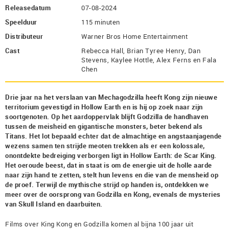
Releasedatum
07-08-2024
Speelduur
115 minuten
Distributeur
Warner Bros Home Entertainment
Cast
Rebecca Hall, Brian Tyree Henry, Dan
Stevens, Kaylee Hottle, Alex Ferns en Fala
Chen
Drie jaar na het verslaan van Mechagodzilla heeft Kong zijn nieuwe
territorium gevestigd in Hollow Earth en is hij op zoek naar zijn
soortgenoten. Op het aardoppervlak blijft Godzilla de handhaven
tussen de meisheid en gigantische monsters, beter bekend als
Titans. Het lot bepaald echter dat de almachtige en angstaanjagende
wezens samen ten strijde meoten trekken als er een kolossale,
onontdekte bedreiging verborgen ligt in Hollow Earth: de Scar King.
Het oeroude beest, dat in staat is om de energie uit de holle aarde
naar zijn hand te zetten, stelt hun levens en die van de mensheid op
de proef. Terwijl de mythische strijd op handen is, ontdekken we
meer over de oorsprong van Godzilla en Kong, evenals de mysteries
van Skull Island en daarbuiten.
Films over King Kong en Godzilla komen al bijna 100 jaar uit