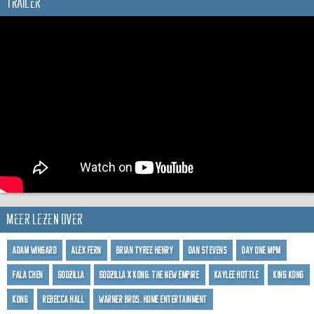
Trailer
Meer lezen over
Adam Wingard
Alex Fern
Brian Tyree Henry
Dan Stevens
Day One MPM
Fala Chen
Godzilla
Godzilla x Kong: The New Empire
Kaylee Hottle
King Kong
Kong
Rebecca Hall
Warner Bros. Home Entertainment