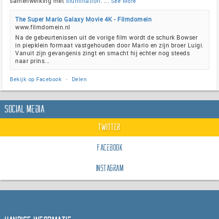
samenwerking met
Illumination
.
...
See More
The Super Mario Galaxy Movie 4K - Filmdomein
www.filmdomein.nl
Na de gebeurtenissen uit de vorige film wordt de schurk Bowser
in piepklein formaat vastgehouden door Mario en zijn broer Luigi.
Vanuit zijn gevangenis zingt en smacht hij echter nog steeds
naar prins...
Bekijk op Facebook
·
Delen
Social Media
Twitter
Facebook
Instagram