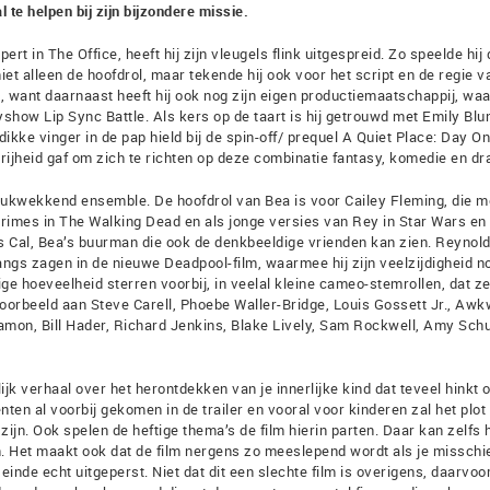
 te helpen bij zijn bijzondere missie.
rt in The Office, heeft hij zijn vleugels flink uitgespreid. Zo speelde hij 
iet alleen de hoofdrol, maar tekende hij ook voor het script en de regie v
e, want daarnaast heeft hij ook nog zijn eigen productiemaatschappij, w
yshow Lip Sync Battle. Als kers op de taart is hij getrouwd met Emily Blu
ikke vinger in de pap hield bij de spin-off/ prequel A Quiet Place: Day One
vrijheid gaf om zich te richten op deze combinatie fantasy, komedie en d
rukwekkend ensemble. De hoofdrol van Bea is voor Cailey Fleming, die m
h Grimes in The Walking Dead en als jonge versies van Rey in Star Wars en
s Cal, Bea’s buurman die ook de denkbeeldige vrienden kan zien. Reynold
ngs zagen in de nieuwe Deadpool-film, waarmee hij zijn veelzijdigheid n
e hoeveelheid sterren voorbij, in veelal kleine cameo-stemrollen, dat z
oorbeeld aan Steve Carell, Phoebe Waller-Bridge, Louis Gossett Jr., Awk
Damon, Bill Hader, Richard Jenkins, Blake Lively, Sam Rockwell, Amy Sc
ijk verhaal over het herontdekken van je innerlijke kind dat teveel hinkt 
en al voorbij gekomen in de trailer en vooral voor kinderen zal het plot
n. Ook spelen de heftige thema’s de film hierin parten. Daar kan zelfs 
. Het maakt ook dat de film nergens zo meeslepend wordt als je misschi
inde echt uitgeperst. Niet dat dit een slechte film is overigens, daarvoor