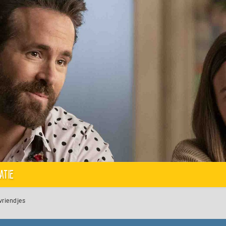
atie
vriendjes