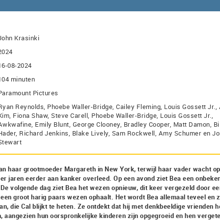
John Krasinki
2024
16-08-2024
104 minuten
Paramount Pictures
Ryan Reynolds, Phoebe Waller-Bridge, Cailey Fleming, Louis Gossett Jr.,
Kim, Fiona Shaw, Steve Carell, Phoebe Waller-Bridge, Louis Gossett Jr.,
Awkwafine, Emily Blunt, George Clooney, Bradley Cooper, Matt Damon, Bil
Hader, Richard Jenkins, Blake Lively, Sam Rockwell, Amy Schumer en Jo
Stewart
van haar grootmoeder Margareth in New York, terwijl haar vader wacht o
der jaren eerder aan kanker overleed. Op een avond ziet Bea een onbeke
. De volgende dag ziet Bea het wezen opnieuw, dit keer vergezeld door e
een groot harig paars wezen ophaalt. Het wordt Bea allemaal teveel en z
, die Cal blijkt te heten. Ze ontdekt dat hij met denkbeeldige vrienden h
 aangezien hun oorspronkelijke kinderen zijn opgegroeid en hen vergete