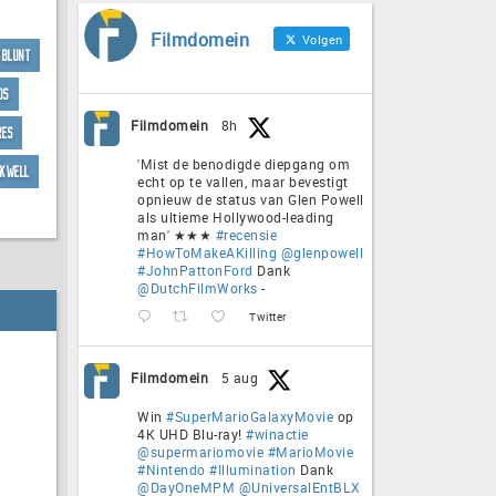
Filmdomein
Volgen
 Blunt
ds
Filmdomein
8h
res
'Mist de benodigde diepgang om
ckwell
echt op te vallen, maar bevestigt
opnieuw de status van Glen Powell
als ultieme Hollywood-leading
man' ★★★
#recensie
#HowToMakeAKilling
@glenpowell
#JohnPattonFord
Dank
@DutchFilmWorks
-
Twitter
Filmdomein
5 aug
Win
#SuperMarioGalaxyMovie
op
4K UHD Blu-ray!
#winactie
@supermariomovie
#MarioMovie
#Nintendo
#Illumination
Dank
@DayOneMPM
@UniversalEntBLX