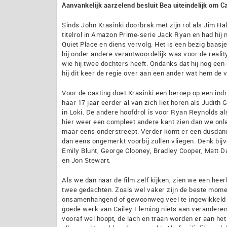
Aanvankelijk aarzelend besluit Bea uiteindelijk om Cal
Sinds John Krasinki doorbrak met zijn rol als Jim Halpe
titelrol in Amazon Prime-serie Jack Ryan en had hij n
Quiet Place en diens vervolg. Het is een bezig baasj
hij onder andere verantwoordelijk was voor de realit
wie hij twee dochters heeft. Ondanks dat hij nog een d
hij dit keer de regie over aan een ander wat hem de 
Voor de casting doet Krasinki een beroep op een ind
haar 17 jaar eerder al van zich liet horen als Judit
in Loki. De andere hoofdrol is voor Ryan Reynolds al
hier weer een compleet andere kant zien dan we onla
maar eens onderstreept. Verder komt er een dusdanig
dan eens ongemerkt voorbij zullen vliegen. Denk bijv
Emily Blunt, George Clooney, Bradley Cooper, Matt 
en Jon Stewart.
Als we dan naar de film zelf kijken, zien we een heerl
twee gedachten. Zoals wel vaker zijn de beste moment
onsamenhangend of gewoonweg veel te ingewikkeld zij
goede werk van Cailey Fleming niets aan veranderen
vooraf wel hoopt, de lach en traan worden er aan het e