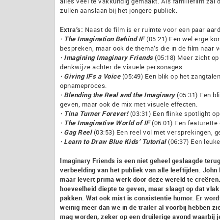
alles veel te vakkundig gemaakt. Als familiefilm zal
zullen aanslaan bij het jongere publiek.
Extra’s:
Naast de film is er ruimte voor een paar aard
· The Imagination Behind IF
(05:21) Een wel erge kor
bespreken, maar ook de thema’s die in de film naar 
· Imagining Imaginary Friends
(05:18) Meer zicht op
denkwijze achter de visuele personages.
· Giving IFs a Voice
(05:49) Een blik op het zangtalen
opnameproces.
· Blending the Real and the Imaginary
(05:31) Een bl
geven, maar ook de mix met visuele effecten.
· Tina Turner Forever!
(03:31) Een flinke spotlight op
· The Imaginative World of IF
(06:01) Een featurette
· Gag Reel
(03:53) Een reel vol met versprekingen, g
· Learn to Draw Blue Kids’ Tutorial
(06:37) Een leuke 
Imaginary Friends is een niet geheel geslaagde terug
verbeelding van het publiek van alle leeftijden. John 
maar levert prima werk door deze wereld te creëren
hoeveelheid diepte te geven, maar slaagt op dat vla
pakken. Wat ook mist is consistentie humor. Er wordt
weinig meer dan we in de trailer al voorbij hebben z
mag worden, zeker op een druilerige avond waarbij je