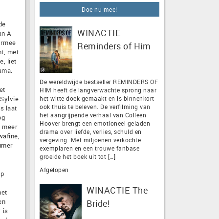
Doe nu mee!
de
WINACTIE
an A
aarmee
Reminders of Him
nt, met
, liet
rama.
De wereldwijde bestseller REMINDERS OF
et
HIM heeft de langverwachte sprong naar
 Sylvie
het witte doek gemaakt en is binnenkort
ook thuis te beleven. De verfilming van
s laat
het aangrijpende verhaal van Colleen
og
Hoover brengt een emotioneel geladen
e meer
drama over liefde, verlies, schuld en
wafine,
vergeving. Met miljoenen verkochte
humer
exemplaren en een trouwe fanbase
groeide het boek uit tot […]
Afgelopen
op
WINACTIE The
het
en
Bride!
 is