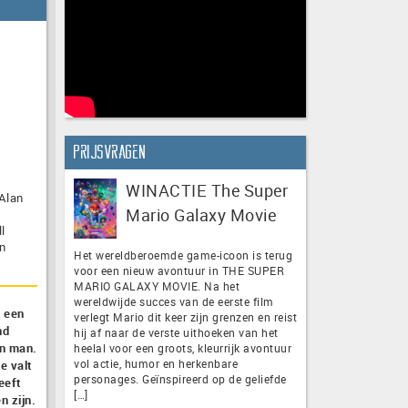
Prijsvragen
WINACTIE The Super
 Alan
Mario Galaxy Movie
l
n
Het wereldberoemde game-icoon is terug
voor een nieuw avontuur in THE SUPER
MARIO GALAXY MOVIE. Na het
wereldwijde succes van de eerste film
p een
verlegt Mario dit keer zijn grenzen en reist
nd
hij af naar de verste uithoeken van het
en man.
heelal voor een groots, kleurrijk avontuur
vol actie, humor en herkenbare
e valt
personages. Geïnspireerd op de geliefde
eeft
[…]
n zijn.