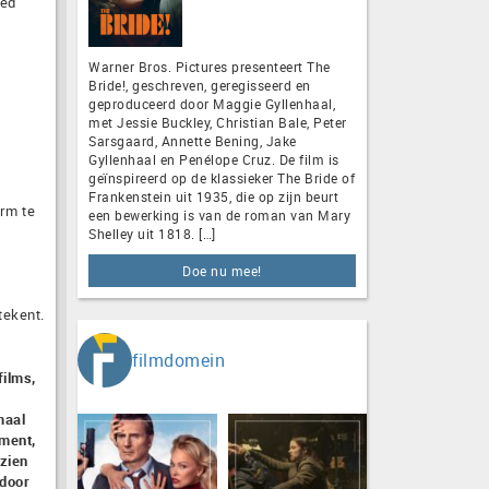
oed
Warner Bros. Pictures presenteert The
Bride!, geschreven, geregisseerd en
geproduceerd door Maggie Gyllenhaal,
met Jessie Buckley, Christian Bale, Peter
Sarsgaard, Annette Bening, Jake
Gyllenhaal en Penélope Cruz. De film is
geïnspireerd op de klassieker The Bride of
Frankenstein uit 1935, die op zijn beurt
orm te
een bewerking is van de roman van Mary
Shelley uit 1818. […]
Doe nu mee!
tekent.
filmdomein
films,
maal
oment,
ezien
 door