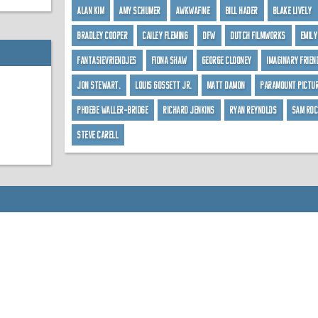
Alan Kim
Amy Schumer
Awkwafine
Bill Hader
Blake Lively
Bradley Cooper
Cailey Fleming
DFW
Dutch FilmWorks
Emily
Fantasievriendjes
Fiona Shaw
George Clooney
Imaginary Frien
Jon Stewart.
Louis Gossett Jr.
Matt Damon
Paramount Pictu
Phoebe Waller-Bridge
Richard Jenkins
Ryan Reynolds
Sam Ro
Steve Carell