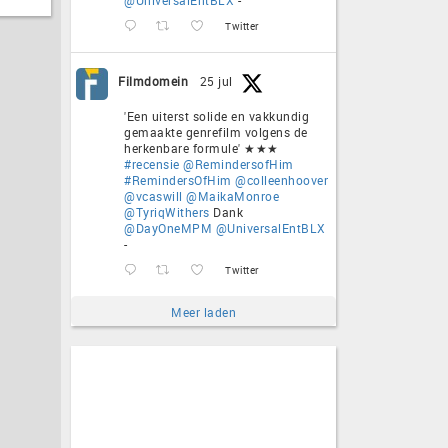
Twitter
Filmdomein
25 jul
'Een uiterst solide en vakkundig
gemaakte genrefilm volgens de
herkenbare formule' ★★★
#recensie
@RemindersofHim
#RemindersOfHim
@colleenhoover
@vcaswill
@MaikaMonroe
@TyriqWithers
Dank
@DayOneMPM
@UniversalEntBLX
-
Twitter
Meer laden