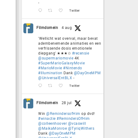
-
Twitter
Filmdomein
4 aug
'Wellicht wat overval, maar bevat
adembenemende animaties en een
verfrissende dosis emotionele
diepgang' ★★★✩
#recensie
@supermariomovie
4K
#SuperMarioGalaxyMovie
#MarioMovie
#Nintendo
#Illumination
Dank
@DayOneMPM
@UniversalEntBLX
-
Twitter
Filmdomein
28 jul
Win
@RemindersofHim
op dvd!
#winactie
#RemindersOfHim
@colleenhoover
@vcaswill
@MaikaMonroe
@TyriqWithers
Dank
@DayOneMPM
@UniversalEntBLX
-