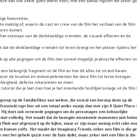
 deze dan ook zeker goed dienst doen, met een aantal figuren die zeker g
ige featurettes.
te making of, waarin de cast en crew van de film het verhaal van de film
voren komen.
 het ontstaan van de denkbeeldige vrienden, de visuele effecten en de
t dat de denkbeeldige vrienden tot leven brengt en het plezier tijdens het
ik op alle pogingen om de film met zoveel mogelijk praktische effecten v
 een belangrijk fragment uit de film en hoe dit alles tot strand kwam.
 over de locaties en ontwerpelementen die deze film tot leven brengen.
ekkigheid, defecte rekwisieten en meer.
tutorial die je laat zien hoe je het innemende hoofdpersonage uit de film 
greep op de familiefilms van weleer, die vooral een beroep doen op de
Krasinski tapt hier uit een totaal ander vaatje dan met zijn A Quiet Place-
. Hij doet ook verwoede pogingen om de personages een behoorlijke
k niet volledig. Het maakt dat de beoogde emotionele momenten niet hele
 flink wat afgevuurd op de kijker, maar er zijn maar weinig echt rake m
ien komen zelfs. Het maakt dat Imaginary Friends zeker een film is die g
 met het gehele gezin voor de buis duikt, maar zeker niet een film is die