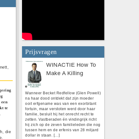
Prijsvragen
WINACTIE How To
nett,
Make A Killing
gering
Wanneer Becket Redfellow (Glen Powell)
eg
na haar dood ontdekt dat zijn moeder
 een
ooit erfgename was van een exorbitant
kt te
fortuin, maar verstoten werd door haar
,
familie, besluit hij het onrecht recht te
zetten. Vastberaden én vindingrijk richt
hij zich op de zeven familieleden die nog
tussen hem en de erfenis van 28 miljard
h, die
dollar in staan. […]
e,