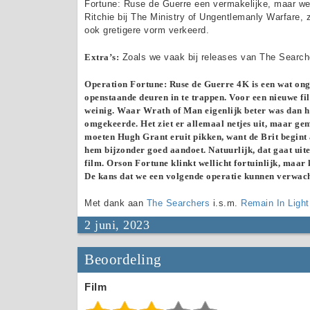
Fortune: Ruse de Guerre een vermakelijke, maar we
Ritchie bij The Ministry of Ungentlemanly Warfare, 
ook gretigere vorm verkeerd.
Extra’s:
Zoals we vaak bij releases van The Search
Operation Fortune: Ruse de Guerre 4K is een wat ong
openstaande deuren in te trappen. Voor een nieuwe fi
weinig. Waar Wrath of Man eigenlijk beter was dan he
omgekeerde. Het ziet er allemaal netjes uit, maar ge
moeten Hugh Grant eruit pikken, want de Brit begint 
hem bijzonder goed aandoet. Natuurlijk, dat gaat uit
film. Orson Fortune klinkt wellicht fortuinlijk, ma
De kans dat we een volgende operatie kunnen verwacht
Met dank aan
The Searchers
i.s.m.
Remain In Light
2 juni, 2023
Beoordeling
Film