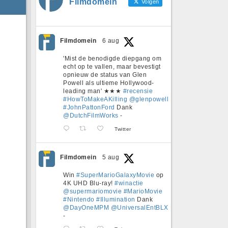
Filmdomein
Volgen
Filmdomein
6 aug
'Mist de benodigde diepgang om
echt op te vallen, maar bevestigt
opnieuw de status van Glen
Powell als ultieme Hollywood-
leading man' ★★★
#recensie
#HowToMakeAKilling
@glenpowell
#JohnPattonFord
Dank
@DutchFilmWorks
-
Twitter
Filmdomein
5 aug
Win
#SuperMarioGalaxyMovie
op
4K UHD Blu-ray!
#winactie
@supermariomovie
#MarioMovie
#Nintendo
#Illumination
Dank
@DayOneMPM
@UniversalEntBLX
-