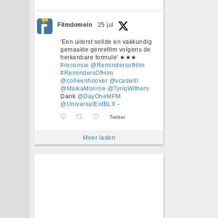
Filmdomein
25 jul
'Een uiterst solide en vakkundig
gemaakte genrefilm volgens de
herkenbare formule' ★★★
#recensie
@RemindersofHim
#RemindersOfHim
@colleenhoover
@vcaswill
@MaikaMonroe
@TyriqWithers
Dank
@DayOneMPM
@UniversalEntBLX
-
Twitter
Meer laden