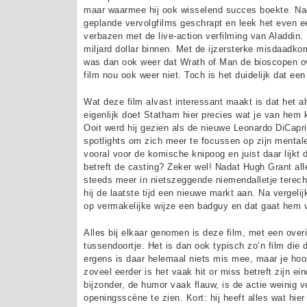
maar waarmee hij ook wisselend succes boekte. Nadat
geplande vervolgfilms geschrapt en leek het even een
verbazen met de live-action verfilming van Aladdin
miljard dollar binnen. Met de ijzersterke misdaadk
was dan ook weer dat Wrath of Man de bioscopen o
film nou ook weer niet. Toch is het duidelijk dat ee
Wat deze film alvast interessant maakt is dat het 
eigenlijk doet Statham hier precies wat je van hem 
Ooit werd hij gezien als de nieuwe Leonardo DiCapr
spotlights om zich meer te focussen op zijn mentale 
vooral voor de komische knipoog en juist daar lijkt 
betreft de casting? Zeker wel! Nadat Hugh Grant all
steeds meer in nietszeggende niemendalletje terecht
hij de laatste tijd een nieuwe markt aan. Na vergeli
op vermakelijke wijze een badguy en dat gaat hem 
Alles bij elkaar genomen is deze film, met een over
tussendoortje. Het is dan ook typisch zo’n film di
ergens is daar helemaal niets mis mee, maar je hoop
zoveel eerder is het vaak hit or miss betreft zijn ei
bijzonder, de humor vaak flauw, is de actie weinig v
openingsscène te zien. Kort: hij heeft alles wat hi