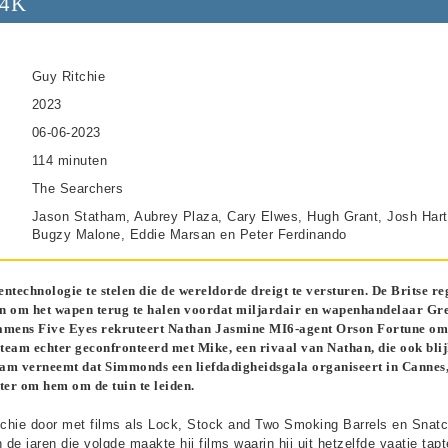
 4K
Guy Ritchie
2023
06-06-2023
114 minuten
The Searchers
Jason Statham, Aubrey Plaza, Cary Elwes, Hugh Grant, Josh Hart
Bugzy Malone, Eddie Marsan en Peter Ferdinando
technologie te stelen die de wereldorde dreigt te versturen. De Britse re
 in om het wapen terug te halen voordat miljardair en wapenhandelaar Gr
Namens Five Eyes rekruteert Nathan Jasmine MI6-agent Orson Fortune om
 team echter geconfronteerd met Mike, een rivaal van Nathan, die ook blij
team verneemt dat Simmonds een liefdadigheidsgala organiseert in Cannes
ster om hem om de tuin te leiden.
tchie door met films als Lock, Stock and Two Smoking Barrels en Snatc
e jaren die volgde maakte hij films waarin hij uit hetzelfde vaatje tapt