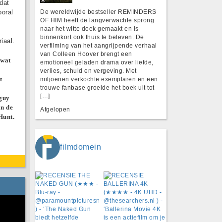
dat
ooral
De wereldwijde bestseller REMINDERS
OF HIM heeft de langverwachte sprong
naar het witte doek gemaakt en is
binnenkort ook thuis te beleven. De
iaal.
verfilming van het aangrijpende verhaal
van Colleen Hoover brengt een
 wat
emotioneel geladen drama over liefde,
verlies, schuld en vergeving. Met
t
miljoenen verkochte exemplaren en een
trouwe fanbase groeide het boek uit tot
[…]
dguy
an de
Afgelopen
Hunt.
filmdomein