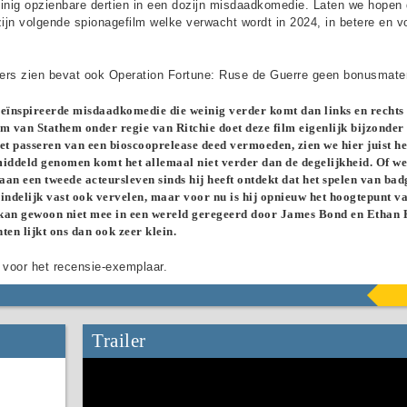
inig opzienbare dertien in een dozijn misdaadkomedie. Laten we hopen 
zijn volgende spionagefilm welke verwacht wordt in 2024, in betere en v
ers zien bevat ook Operation Fortune: Ruse de Guerre geen bonusmater
eïnspireerde misdaadkomedie die weinig verder komt dan links en rechts
lm van Stathem onder regie van Ritchie doet deze film eigenlijk bijzonder
t passeren van een bioscooprelease deed vermoeden, zien we hier juist he
middeld genomen komt het allemaal niet verder dan de degelijkheid. Of we
aan een tweede acteursleven sinds hij heeft ontdekt dat het spelen van ba
eindelijk vast ook vervelen, maar voor nu is hij opnieuw het hoogtepunt v
ar kan gewoon niet mee in een wereld geregeerd door James Bond en Ethan 
en lijkt ons dan ook zeer klein.
voor het recensie-exemplaar.
Trailer