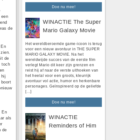
Doe nu mee!
e
n een
WINACTIE The Super
lend
was de
Mario Galaxy Movie
Het wereldberoemde game-icoon is terug
 En
voor een nieuw avontuur in THE SUPER
 zien.
MARIO GALAXY MOVIE. Na het
it de
wereldwijde succes van de eerste film
r toch
verlegt Mario dit keer zijn grenzen en
den
reist hij af naar de verste uithoeken van
het heelal voor een groots, kleurrijk
hij
avontuur vol actie, humor en herkenbare
 boort
personages. Geïnspireerd op de geliefde
opnieuw
[…]
Doe nu mee!
. En
WINACTIE
ar als
er
Reminders of Him
n de