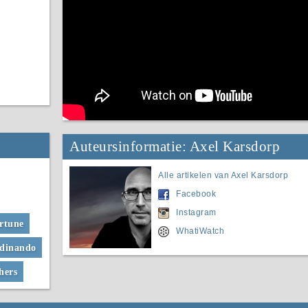
Auteursinformatie: Axel Karsdorp
Alle artikelen van Axel Karsdorp
Facebook
Instagram
rtune
WhatiWatch
rdinando
hers