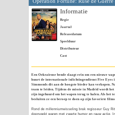
Operation Fortune: Ruse de Guerre
Informatie
Regie
Jaartal
Releasedatum
Speelduur
Distributeur
Cast
Een Oekraïense bende slaagt erin om een nieuwe wapen
huurt de internationale inlichtingendienst Five Eyes
Simmonds dit aan de hoogste bieder kan verkopen. 
team te leiden. Tijdens de missie in Madrid wordt het
zijn ingehuurd om het wapen terug te halen. Als het 
besluiten ze een beroep te doen op zijn favoriete film
Rond de millenniumwisseling brak regisseur Guy Ri
doorspekt waren met zwarte humor en rauw actie. In d