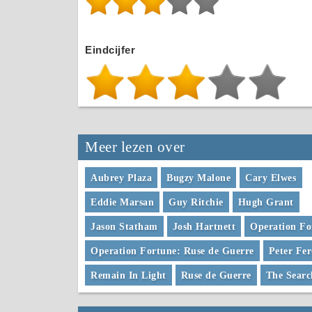
Eindcijfer
Meer lezen over
Aubrey Plaza
Bugzy Malone
Cary Elwes
Eddie Marsan
Guy Ritchie
Hugh Grant
Jason Statham
Josh Hartnett
Operation Fo
Operation Fortune: Ruse de Guerre
Peter Fe
Remain In Light
Ruse de Guerre
The Searc