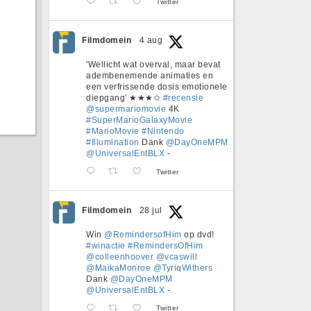
Twitter
Filmdomein
4 aug
'Wellicht wat overval, maar bevat
adembenemende animaties en
een verfrissende dosis emotionele
diepgang' ★★★✩
#recensie
@supermariomovie
4K
#SuperMarioGalaxyMovie
#MarioMovie
#Nintendo
#Illumination
Dank
@DayOneMPM
@UniversalEntBLX
-
Twitter
Filmdomein
28 jul
Win
@RemindersofHim
op dvd!
#winactie
#RemindersOfHim
@colleenhoover
@vcaswill
@MaikaMonroe
@TyriqWithers
Dank
@DayOneMPM
@UniversalEntBLX
-
Twitter