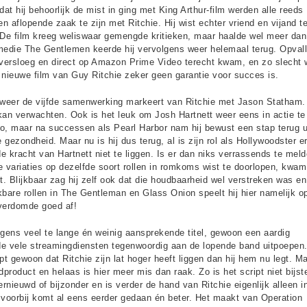
 hij behoorlijk de mist in ging met King Arthur-film werden alle reeds
 aflopende zaak te zijn met Ritchie. Hij wist echter vriend en vijand t
. De film kreeg weliswaar gemengde kritieken, maar haalde wel meer da
omedie The Gentlemen keerde hij vervolgens weer helemaal terug. Opval
versloeg en direct op Amazon Prime Video terecht kwam, en zo slecht 
n nieuwe film van Guy Ritchie zeker geen garantie voor succes is.
alweer de vijfde samenwerking markeert van Ritchie met Jason Statham.
kan verwachten. Ook is het leuk om Josh Hartnett weer eens in actie te
io, maar na successen als Pearl Harbor nam hij bewust een stap terug u
gezondheid. Maar nu is hij dus terug, al is zijn rol als Hollywoodster e
de kracht van Hartnett niet te liggen. Is er dan niks verrassends te mel
e variaties op dezelfde soort rollen in romkoms wist te doorlopen, kwam 
. Blijkbaar zag hij zelf ook dat die houdbaarheid wel verstreken was en
jkbare rollen in The Gentleman en Glass Onion speelt hij hier namelijk 
verdomde goed af!
igens veel te lange én weinig aansprekende titel, gewoon een aardig
e de vele streamingdiensten tegenwoordig aan de lopende band uitpoepen
t gewoon dat Ritchie zijn lat hoger heeft liggen dan hij hem nu legt. Ma
ndproduct en helaas is hier meer mis dan raak. Zo is het script niet bijst
ernieuwd of bijzonder en is verder de hand van Ritchie eigenlijk alleen i
er voorbij komt al eens eerder gedaan én beter. Het maakt van Operation