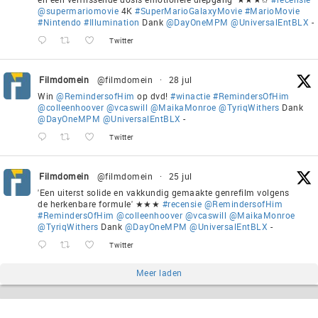
@supermariomovie
4K
#SuperMarioGalaxyMovie
#MarioMovie
#Nintendo
#Illumination
Dank
@DayOneMPM
@UniversalEntBLX
-
Twitter
Filmdomein
@filmdomein
·
28 jul
Win
@RemindersofHim
op dvd!
#winactie
#RemindersOfHim
@colleenhoover
@vcaswill
@MaikaMonroe
@TyriqWithers
Dank
@DayOneMPM
@UniversalEntBLX
-
Twitter
Filmdomein
@filmdomein
·
25 jul
'Een uiterst solide en vakkundig gemaakte genrefilm volgens
de herkenbare formule' ★★★
#recensie
@RemindersofHim
#RemindersOfHim
@colleenhoover
@vcaswill
@MaikaMonroe
@TyriqWithers
Dank
@DayOneMPM
@UniversalEntBLX
-
Twitter
Meer laden