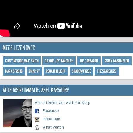
Meer lezen over
Cliff "Method Man" Smith
Da'Vine Joy Randolph
Joe Carnahan
Kerry Washington
Mark Strong
Omar Sy
Remain In Light
Shadow Force
The Searchers
Auteursinformatie: Axel Karsdorp
Alle artikelen van Axel Karsdorp
Facebook
Instagram
WhatiWatch