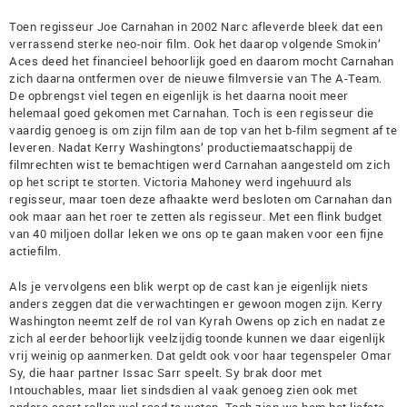
Toen regisseur Joe Carnahan in 2002 Narc afleverde bleek dat een
verrassend sterke neo-noir film. Ook het daarop volgende Smokin’
Aces deed het financieel behoorlijk goed en daarom mocht Carnahan
zich daarna ontfermen over de nieuwe filmversie van The A-Team.
De opbrengst viel tegen en eigenlijk is het daarna nooit meer
helemaal goed gekomen met Carnahan. Toch is een regisseur die
vaardig genoeg is om zijn film aan de top van het b-film segment af te
leveren. Nadat Kerry Washingtons’ productiemaatschappij de
filmrechten wist te bemachtigen werd Carnahan aangesteld om zich
op het script te storten. Victoria Mahoney werd ingehuurd als
regisseur, maar toen deze afhaakte werd besloten om Carnahan dan
ook maar aan het roer te zetten als regisseur. Met een flink budget
van 40 miljoen dollar leken we ons op te gaan maken voor een fijne
actiefilm.
Als je vervolgens een blik werpt op de cast kan je eigenlijk niets
anders zeggen dat die verwachtingen er gewoon mogen zijn. Kerry
Washington neemt zelf de rol van Kyrah Owens op zich en nadat ze
zich al eerder behoorlijk veelzijdig toonde kunnen we daar eigenlijk
vrij weinig op aanmerken. Dat geldt ook voor haar tegenspeler Omar
Sy, die haar partner Issac Sarr speelt. Sy brak door met
Intouchables, maar liet sindsdien al vaak genoeg zien ook met