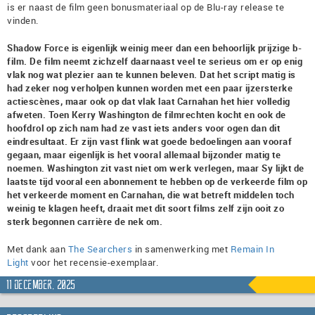
is er naast de film geen bonusmateriaal op de Blu-ray release te
vinden.
Shadow Force is eigenlijk weinig meer dan een behoorlijk prijzige b-
film. De film neemt zichzelf daarnaast veel te serieus om er op enig
vlak nog wat plezier aan te kunnen beleven. Dat het script matig is
had zeker nog verholpen kunnen worden met een paar ijzersterke
actiescènes, maar ook op dat vlak laat Carnahan het hier volledig
afweten. Toen Kerry Washington de filmrechten kocht en ook de
hoofdrol op zich nam had ze vast iets anders voor ogen dan dit
eindresultaat. Er zijn vast flink wat goede bedoelingen aan vooraf
gegaan, maar eigenlijk is het vooral allemaal bijzonder matig te
noemen. Washington zit vast niet om werk verlegen, maar Sy lijkt de
laatste tijd vooral een abonnement te hebben op de verkeerde film op
het verkeerde moment en Carnahan, die wat betreft middelen toch
weinig te klagen heeft, draait met dit soort films zelf zijn ooit zo
sterk begonnen carrière de nek om.
Met dank aan
The Searchers
in samenwerking met
Remain In
Light
voor het recensie-exemplaar.
11 december, 2025