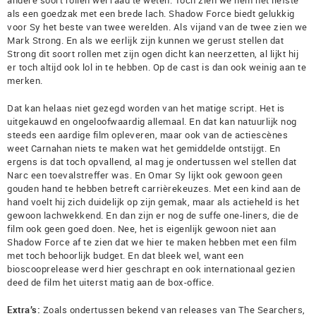
andere soort rollen wel raad te weten. Toch zien we hem het liefste
als een goedzak met een brede lach. Shadow Force biedt gelukkig
voor Sy het beste van twee werelden. Als vijand van de twee zien we
Mark Strong. En als we eerlijk zijn kunnen we gerust stellen dat
Strong dit soort rollen met zijn ogen dicht kan neerzetten, al lijkt hij
er toch altijd ook lol in te hebben. Op de cast is dan ook weinig aan te
merken.
Dat kan helaas niet gezegd worden van het matige script. Het is
uitgekauwd en ongeloofwaardig allemaal. En dat kan natuurlijk nog
steeds een aardige film opleveren, maar ook van de actiescènes
weet Carnahan niets te maken wat het gemiddelde ontstijgt. En
ergens is dat toch opvallend, al mag je ondertussen wel stellen dat
Narc een toevalstreffer was. En Omar Sy lijkt ook gewoon geen
gouden hand te hebben betreft carrièrekeuzes. Met een kind aan de
hand voelt hij zich duidelijk op zijn gemak, maar als actieheld is het
gewoon lachwekkend. En dan zijn er nog de suffe one-liners, die de
film ook geen goed doen. Nee, het is eigenlijk gewoon niet aan
Shadow Force af te zien dat we hier te maken hebben met een film
met toch behoorlijk budget. En dat bleek wel, want een
bioscooprelease werd hier geschrapt en ook internationaal gezien
deed de film het uiterst matig aan de box-office.
Extra’s:
Zoals ondertussen bekend van releases van The Searchers,