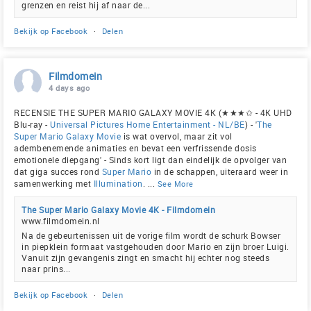
grenzen en reist hij af naar de...
Bekijk op Facebook
·
Delen
Filmdomein
4 days ago
RECENSIE THE SUPER MARIO GALAXY MOVIE 4K (★★★✩ - 4K UHD
Blu-ray -
Universal Pictures Home Entertainment - NL/BE
) - '
The
Super Mario Galaxy Movie
is wat overvol, maar zit vol
adembenemende animaties en bevat een verfrissende dosis
emotionele diepgang' - Sinds kort ligt dan eindelijk de opvolger van
dat giga succes rond
Super Mario
in de schappen, uiteraard weer in
samenwerking met
Illumination
.
...
See More
The Super Mario Galaxy Movie 4K - Filmdomein
www.filmdomein.nl
Na de gebeurtenissen uit de vorige film wordt de schurk Bowser
in piepklein formaat vastgehouden door Mario en zijn broer Luigi.
Vanuit zijn gevangenis zingt en smacht hij echter nog steeds
naar prins...
Bekijk op Facebook
·
Delen