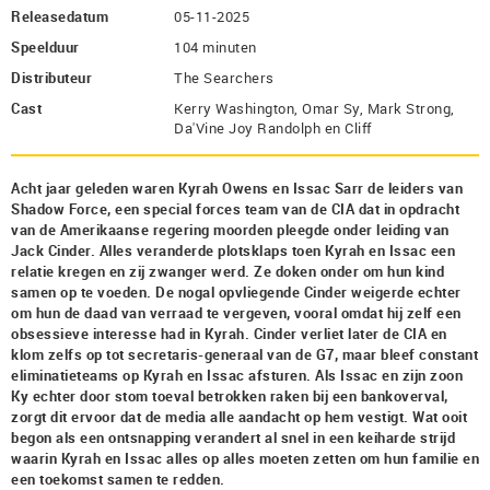
Releasedatum
05-11-2025
Speelduur
104 minuten
Distributeur
The Searchers
Cast
Kerry Washington, Omar Sy, Mark Strong,
Da'Vine Joy Randolph en Cliff
Acht jaar geleden waren Kyrah Owens en Issac Sarr de leiders van
Shadow Force, een special forces team van de CIA dat in opdracht
van de Amerikaanse regering moorden pleegde onder leiding van
Jack Cinder. Alles veranderde plotsklaps toen Kyrah en Issac een
relatie kregen en zij zwanger werd. Ze doken onder om hun kind
samen op te voeden. De nogal opvliegende Cinder weigerde echter
om hun de daad van verraad te vergeven, vooral omdat hij zelf een
obsessieve interesse had in Kyrah. Cinder verliet later de CIA en
klom zelfs op tot secretaris-generaal van de G7, maar bleef constant
eliminatieteams op Kyrah en Issac afsturen. Als Issac en zijn zoon
Ky echter door stom toeval betrokken raken bij een bankoverval,
zorgt dit ervoor dat de media alle aandacht op hem vestigt. Wat ooit
begon als een ontsnapping verandert al snel in een keiharde strijd
waarin Kyrah en Issac alles op alles moeten zetten om hun familie en
een toekomst samen te redden.