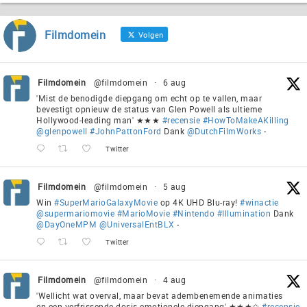
Filmdomein
Volgen
Filmdomein
@filmdomein
·
6 aug
'Mist de benodigde diepgang om echt op te vallen, maar
bevestigt opnieuw de status van Glen Powell als ultieme
Hollywood-leading man' ★★★
#recensie
#HowToMakeAKilling
@glenpowell
#JohnPattonFord
Dank
@DutchFilmWorks
-
Twitter
Filmdomein
@filmdomein
·
5 aug
Win
#SuperMarioGalaxyMovie
op 4K UHD Blu-ray!
#winactie
@supermariomovie
#MarioMovie
#Nintendo
#Illumination
Dank
@DayOneMPM
@UniversalEntBLX
-
Twitter
Filmdomein
@filmdomein
·
4 aug
'Wellicht wat overval, maar bevat adembenemende animaties
en een verfrissende dosis emotionele diepgang' ★★★✩
#recensie