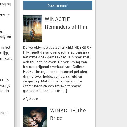
bij hij
Doe nu mee!
ens te
WINACTIE
Reminders of Him
an
mily en
in het
De wereldwijde bestseller REMINDERS OF
HIM heeft de langverwachte sprong naar
rijgt,
het witte doek gemaakt en is binnenkort
en kort
ook thuis te beleven. De verfilming van
het aangrijpende verhaal van Colleen
Hoover brengt een emotioneel geladen
drama over liefde, verlies, schuld en
al in.
vergeving. Met miljoenen verkochte
van je
exemplaren en een trouwe fanbase
Het is
groeide het boek uit tot […]
Afgelopen
WINACTIE The
lease
Bride!