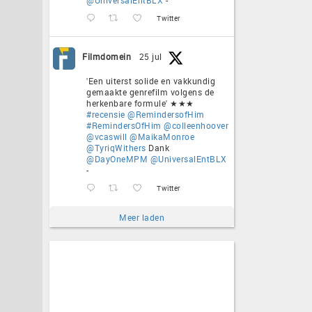
Twitter
Filmdomein
25 jul
'Een uiterst solide en vakkundig
gemaakte genrefilm volgens de
herkenbare formule' ★★★
#recensie
@RemindersofHim
#RemindersOfHim
@colleenhoover
@vcaswill
@MaikaMonroe
@TyriqWithers
Dank
@DayOneMPM
@UniversalEntBLX
-
Twitter
Meer laden