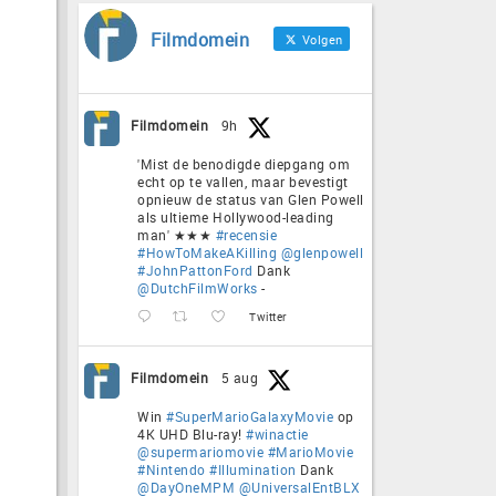
Filmdomein
Volgen
Filmdomein
9h
'Mist de benodigde diepgang om
echt op te vallen, maar bevestigt
opnieuw de status van Glen Powell
als ultieme Hollywood-leading
man' ★★★
#recensie
#HowToMakeAKilling
@glenpowell
#JohnPattonFord
Dank
@DutchFilmWorks
-
Twitter
Filmdomein
5 aug
Win
#SuperMarioGalaxyMovie
op
4K UHD Blu-ray!
#winactie
@supermariomovie
#MarioMovie
#Nintendo
#Illumination
Dank
@DayOneMPM
@UniversalEntBLX