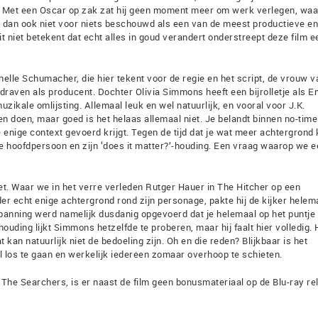
g. Met een Oscar op zak zat hij geen moment meer om werk verlegen, waar
dt dan ook niet voor niets beschouwd als een van de meest productieve en
t niet betekent dat echt alles in goud verandert onderstreept deze film e
helle Schumacher, die hier tekent voor de regie en het script, de vrouw v
ven als producent. Dochter Olivia Simmons heeft een bijrolletje als E
ikale omlijsting. Allemaal leuk en wel natuurlijk, en vooral voor J.K.
n doen, maar goed is het helaas allemaal niet. Je belandt binnen no-time 
 enige context gevoerd krijgt. Tegen de tijd dat je wat meer achtergrond k
e hoofdpersoon en zijn ‘does it matter?’-houding. Een vraag waarop we e
iet. Waar we in het verre verleden Rutger Hauer in The Hitcher op een
er echt enige achtergrond rond zijn personage, pakte hij de kijker helema
anning werd namelijk dusdanig opgevoerd dat je helemaal op het puntje 
ouding lijkt Simmons hetzelfde te proberen, maar hij faalt hier volledig. 
n natuurlijk niet de bedoeling zijn. Oh en die reden? Blijkbaar is het
os te gaan en werkelijk iedereen zomaar overhoop te schieten.
he Searchers, is er naast de film geen bonusmateriaal op de Blu-ray re