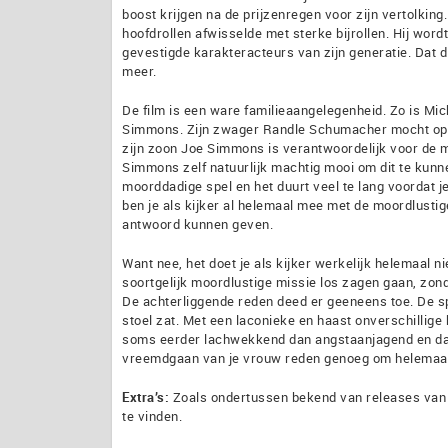
boost krijgen na de prijzenregen voor zijn vertolkin
hoofdrollen afwisselde met sterke bijrollen. Hij wor
gevestigde karakteracteurs van zijn generatie. Dat di
meer.
De film is een ware familieaangelegenheid. Zo is Mic
Simmons. Zijn zwager Randle Schumacher mocht opdra
zijn zoon Joe Simmons is verantwoordelijk voor de muz
Simmons zelf natuurlijk machtig mooi om dit te kunne
moorddadige spel en het duurt veel te lang voordat je
ben je als kijker al helemaal mee met de moordlustig
antwoord kunnen geven.
Want nee, het doet je als kijker werkelijk helemaal n
soortgelijk moordlustige missie los zagen gaan, zond
De achterliggende reden deed er geeneens toe. De sp
stoel zat. Met een laconieke en haast onverschillige h
soms eerder lachwekkend dan angstaanjagend en dat ka
vreemdgaan van je vrouw reden genoeg om helemaal l
Extra’s:
Zoals ondertussen bekend van releases van T
te vinden.