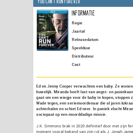
You Can’t Run Forever
Informatie
Regie
Jaartal
Releasedatum
Speelduur
Distributeur
Cast
Ed en Jenny Cooper verwachten een baby. Ze wonen s
huwelijk. Miranda heeft last van angst- en paniekaa
gaat om een wiegje voor de baby te kopen, stoppen z
Wade tegen, een seriemoordenaar die al jaren lukra
achterhalen en schiet Ed neer. In paniek vlucht Mir
sociopaat op een moorddadige missie.
J.K. Simmons brak in 2020 definitief door met zijn f
moment vooral bekend van zijn rol als J. Jonah James