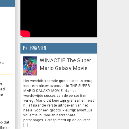
Prijsvragen
WINACTIE The Super
via
Mario Galaxy Movie
Het wereldberoemde game-icoon is terug
er
voor een nieuw avontuur in THE SUPER
pad
MARIO GALAXY MOVIE. Na het
ze
wereldwijde succes van de eerste film
e
verlegt Mario dit keer zijn grenzen en reist
hij af naar de verste uithoeken van het
heelal voor een groots, kleurrijk avontuur
vol actie, humor en herkenbare
personages. Geïnspireerd op de geliefde
op dat
[…]
flinke