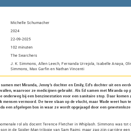
Michelle Schumacher
2024
22-09-2025
102 minuten
The Searchers
J. K. Simmons, Allen Leech, Fernanda Urrejola, Isabelle Anaya, Oli
Simmons, Max Garfin en Nathan Vincenti
amen met Miranda, Jenny’s dochter en Emily, Ed’s dochter uit een eerd
nvallen, waarvoor ze medicijnen gebruikt. Als Ed samen met Miranda op 
e onderweg bij een benzinestation voor een sanitaire stop. Daar komen 
ak mensen vermoord. De twee slaan op de vlucht, maar Wade weet hun t
anda een afgelegen bos in waar ze wordt opgejaagd door een gewetenloze
enomenale rol als docent Terence Fletcher in Whiplash. Simmons was tot 
on in de Spider-Man trilogie van Sam Raimi, maar zag zijn carrière een 