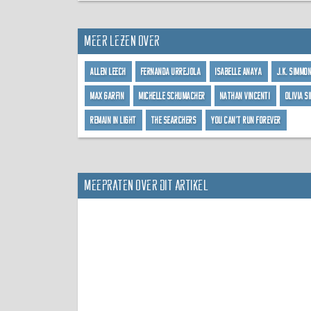
Meer lezen over
Allen Leech
Fernanda Urrejola
Isabelle Anaya
J.K. Simmo
Max Garfin
Michelle Schumacher
Nathan Vincenti
Olivia 
Remain In Light
The Searchers
You Can't Run Forever
Meepraten over dit artikel