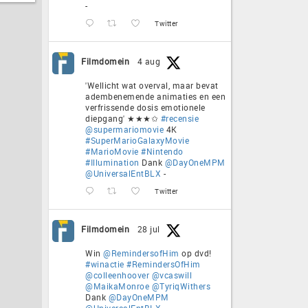
-
Twitter
Filmdomein
4 aug
'Wellicht wat overval, maar bevat
adembenemende animaties en een
verfrissende dosis emotionele
diepgang' ★★★✩
#recensie
@supermariomovie
4K
#SuperMarioGalaxyMovie
#MarioMovie
#Nintendo
#Illumination
Dank
@DayOneMPM
@UniversalEntBLX
-
Twitter
Filmdomein
28 jul
Win
@RemindersofHim
op dvd!
#winactie
#RemindersOfHim
@colleenhoover
@vcaswill
@MaikaMonroe
@TyriqWithers
Dank
@DayOneMPM
@UniversalEntBLX
-