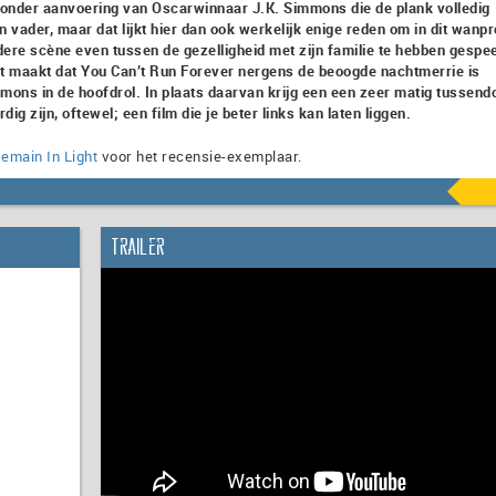
 onder aanvoering van Oscarwinnaar J.K. Simmons die de plank volledig
vader, maar dat lijkt hier dan ook werkelijk enige reden om in dit wanp
iedere scène even tussen de gezelligheid met zijn familie te hebben gespee
et maakt dat You Can’t Run Forever nergens de beoogde nachtmerrie is
ns in de hoofdrol. In plaats daarvan krijg een een zeer matig tussendo
zijn, oftewel; een film die je beter links kan laten liggen.
emain In Light
voor het recensie-exemplaar.
Trailer