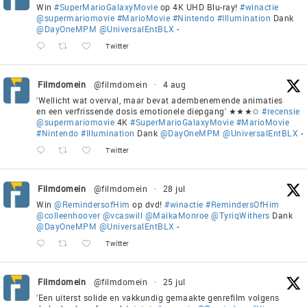
Win
#SuperMarioGalaxyMovie
op 4K UHD Blu-ray!
#winactie
@supermariomovie
#MarioMovie
#Nintendo
#Illumination
Dank
@DayOneMPM
@UniversalEntBLX
-
Twitter
Filmdomein
@filmdomein
·
4 aug
'Wellicht wat overval, maar bevat adembenemende animaties
en een verfrissende dosis emotionele diepgang' ★★★✩
#recensie
@supermariomovie
4K
#SuperMarioGalaxyMovie
#MarioMovie
#Nintendo
#Illumination
Dank
@DayOneMPM
@UniversalEntBLX
-
Twitter
Filmdomein
@filmdomein
·
28 jul
Win
@RemindersofHim
op dvd!
#winactie
#RemindersOfHim
@colleenhoover
@vcaswill
@MaikaMonroe
@TyriqWithers
Dank
@DayOneMPM
@UniversalEntBLX
-
Twitter
Filmdomein
@filmdomein
·
25 jul
'Een uiterst solide en vakkundig gemaakte genrefilm volgens