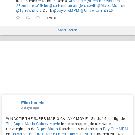
de herkenbare formule' ★★★
#recensie
@RemindersofHim
#RemindersOfHim
@colleenhoover
@vcaswill
@MaikaMonroe
@TyriqWithers
Dank
@DayOneMPM
@UniversalEntBLX
-
Twitter
Meer laden
Filmdomein
2 days ago
WINACTIE THE SUPER MARIO GALAXY MOVIE - Sinds 16 juli ligt de
The Super Mario Galaxy Movie
in de schappen, de nieuwste
toevoeging in de
Super Mario
-franchise. Met dank aan
Day One MPM
en
Universal Pictures Home Entertainment - NL/BE
mogen wij twee