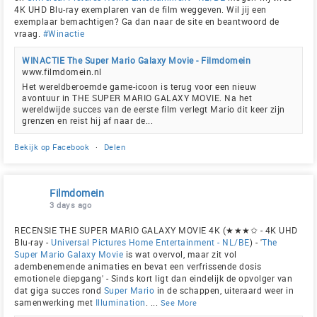
4K UHD Blu-ray exemplaren van de film weggeven. Wil jij een
exemplaar bemachtigen? Ga dan naar de site en beantwoord de
vraag.
#Winactie
WINACTIE The Super Mario Galaxy Movie - Filmdomein
www.filmdomein.nl
Het wereldberoemde game-icoon is terug voor een nieuw
avontuur in THE SUPER MARIO GALAXY MOVIE. Na het
wereldwijde succes van de eerste film verlegt Mario dit keer zijn
grenzen en reist hij af naar de...
Bekijk op Facebook
·
Delen
Filmdomein
3 days ago
RECENSIE THE SUPER MARIO GALAXY MOVIE 4K (★★★✩ - 4K UHD
Blu-ray -
Universal Pictures Home Entertainment - NL/BE
) - '
The
Super Mario Galaxy Movie
is wat overvol, maar zit vol
adembenemende animaties en bevat een verfrissende dosis
emotionele diepgang' - Sinds kort ligt dan eindelijk de opvolger van
dat giga succes rond
Super Mario
in de schappen, uiteraard weer in
samenwerking met
Illumination
.
...
See More