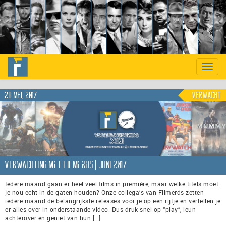
Previous
Nex
Toggle
naviga
28 mei, 2017
VERWACHT
VERWACHTING met Filmerds | juni 2017
Iedere maand gaan er heel veel films in première, maar welke titels moet
je nou echt in de gaten houden? Onze collega’s van Filmerds zetten
iedere maand de belangrijkste releases voor je op een rijtje en vertellen je
er alles over in onderstaande video. Dus druk snel op “play”, leun
achterover en geniet van hun […]