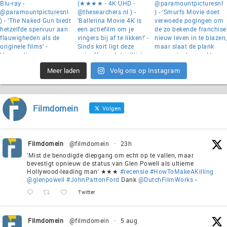
Meer laden
Volg ons op Instagram
Filmdomein
Volgen
Filmdomein
@filmdomein
·
23h
'Mist de benodigde diepgang om echt op te vallen, maar
bevestigt opnieuw de status van Glen Powell als ultieme
Hollywood-leading man' ★★★
#recensie
#HowToMakeAKilling
@glenpowell
#JohnPattonFord
Dank
@DutchFilmWorks
-
Twitter
Filmdomein
@filmdomein
·
5 aug