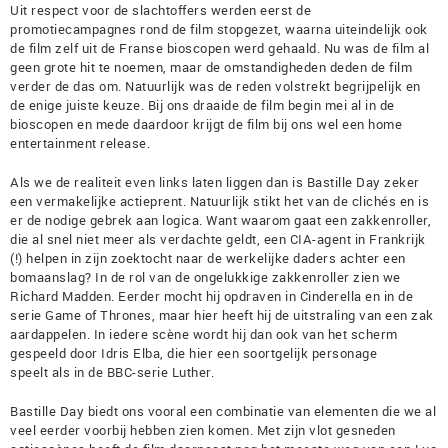
Uit respect voor de slachtoffers werden eerst de
promotiecampagnes rond de film stopgezet, waarna uiteindelijk ook
de film zelf uit de Franse bioscopen werd gehaald. Nu was de film al
geen grote hit te noemen, maar de omstandigheden deden de film
verder de das om. Natuurlijk was de reden volstrekt begrijpelijk en
de enige juiste keuze. Bij ons draaide de film begin mei al in de
bioscopen en mede daardoor krijgt de film bij ons wel een home
entertainment release.
Als we de realiteit even links laten liggen dan is Bastille Day zeker
een vermakelijke actieprent. Natuurlijk stikt het van de clichés en is
er de nodige gebrek aan logica. Want waarom gaat een zakkenroller,
die al snel niet meer als verdachte geldt, een CIA-agent in Frankrijk
(!) helpen in zijn zoektocht naar de werkelijke daders achter een
bomaanslag? In de rol van de ongelukkige zakkenroller zien we
Richard Madden. Eerder mocht hij opdraven in Cinderella en in de
serie Game of Thrones, maar hier heeft hij de uitstraling van een zak
aardappelen. In iedere scène wordt hij dan ook van het scherm
gespeeld door Idris Elba, die hier een soortgelijk personage
speelt als in de BBC-serie Luther.
Bastille Day biedt ons vooral een combinatie van elementen die we al
veel eerder voorbij hebben zien komen. Met zijn vlot gesneden