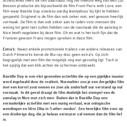
actiescènes heeft de film daarnaast nog het meeste weg van een Luc
Besson productie als bijvoorbeeld de film From Paris with Love; een
film waar Bastile Day sowieso aardig leentjebuur bij lijkt te hebben
gespeeld. Origineel is de film dan ook zeker niet, wel gewoon heerlijk
vermaak. De film is dan ook zeker aan te raden voor mensen die
weinig tot geen last zullen hebben van de nasmaak die de aanslag in
Nice heeft nagelaten bij deze film. Oh en wat is het toch fijn dat de
Fransen gewoon Frans mogen spreken in deze film.
Extra’s:
Naast enkele promotionele trailers van andere releases van
Dutch Filmworks bevat de Blu-ray disc geen extra’s. Op zich
begrijpelijk met een film die mogelijk nog wat gevoelig ligt. Toch is
het spijtig dat een blik achter de schermen ontbreekt.
Bastille Day is een vlot gesneden actiefilm die op een pijnlijke manier
werd ingehaald door de realiteit. Normaliter zou je een dergelijke film
met een korrel zout nemen en zien als anderhalf uur verstand op nul
vermaak. In dit geval draagt de film duidelijk het stempel van de
aanslag in Nice met zich mee. Buiten dat is Bastille Day een
vermakelijke actiefilm met een matig verhaal, wat onlogische
wendingen en Idris Elba in ‘Luther-modus’. Een heerlijke film voor op
een druilerige dag, die je helaas serieuzer zal nemen dan de film lief
is.