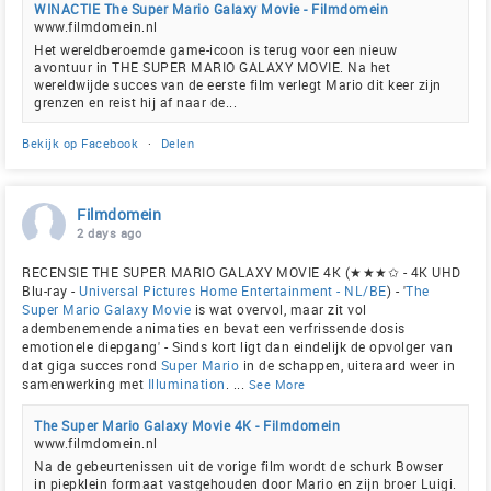
WINACTIE The Super Mario Galaxy Movie - Filmdomein
www.filmdomein.nl
Het wereldberoemde game-icoon is terug voor een nieuw
avontuur in THE SUPER MARIO GALAXY MOVIE. Na het
wereldwijde succes van de eerste film verlegt Mario dit keer zijn
grenzen en reist hij af naar de...
Bekijk op Facebook
·
Delen
Filmdomein
2 days ago
RECENSIE THE SUPER MARIO GALAXY MOVIE 4K (★★★✩ - 4K UHD
Blu-ray -
Universal Pictures Home Entertainment - NL/BE
) - '
The
Super Mario Galaxy Movie
is wat overvol, maar zit vol
adembenemende animaties en bevat een verfrissende dosis
emotionele diepgang' - Sinds kort ligt dan eindelijk de opvolger van
dat giga succes rond
Super Mario
in de schappen, uiteraard weer in
samenwerking met
Illumination
.
...
See More
The Super Mario Galaxy Movie 4K - Filmdomein
www.filmdomein.nl
Na de gebeurtenissen uit de vorige film wordt de schurk Bowser
in piepklein formaat vastgehouden door Mario en zijn broer Luigi.