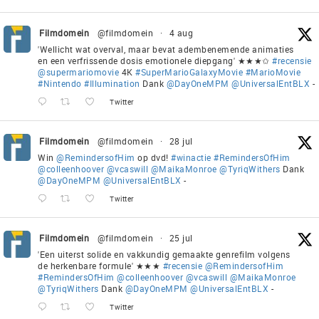
Filmdomein
@filmdomein
·
4 aug
'Wellicht wat overval, maar bevat adembenemende animaties
en een verfrissende dosis emotionele diepgang' ★★★✩
#recensie
@supermariomovie
4K
#SuperMarioGalaxyMovie
#MarioMovie
#Nintendo
#Illumination
Dank
@DayOneMPM
@UniversalEntBLX
-
Twitter
Filmdomein
@filmdomein
·
28 jul
Win
@RemindersofHim
op dvd!
#winactie
#RemindersOfHim
@colleenhoover
@vcaswill
@MaikaMonroe
@TyriqWithers
Dank
@DayOneMPM
@UniversalEntBLX
-
Twitter
Filmdomein
@filmdomein
·
25 jul
'Een uiterst solide en vakkundig gemaakte genrefilm volgens
de herkenbare formule' ★★★
#recensie
@RemindersofHim
#RemindersOfHim
@colleenhoover
@vcaswill
@MaikaMonroe
@TyriqWithers
Dank
@DayOneMPM
@UniversalEntBLX
-
Twitter