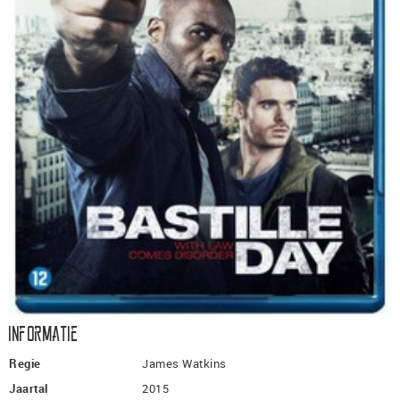
Informatie
Regie
James Watkins
Jaartal
2015