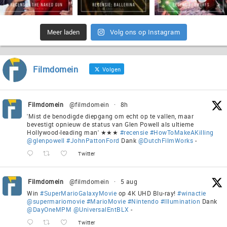
Meer laden
Volg ons op Instagram
Filmdomein
Volgen
Filmdomein
@filmdomein
·
8h
'Mist de benodigde diepgang om echt op te vallen, maar
bevestigt opnieuw de status van Glen Powell als ultieme
Hollywood-leading man' ★★★
#recensie
#HowToMakeAKilling
@glenpowell
#JohnPattonFord
Dank
@DutchFilmWorks
-
Twitter
Filmdomein
@filmdomein
·
5 aug
Win
#SuperMarioGalaxyMovie
op 4K UHD Blu-ray!
#winactie
@supermariomovie
#MarioMovie
#Nintendo
#Illumination
Dank
@DayOneMPM
@UniversalEntBLX
-
Twitter