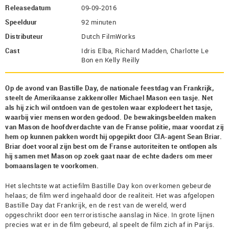
Releasedatum
09-09-2016
Speelduur
92 minuten
Distributeur
Dutch FilmWorks
Cast
Idris Elba, Richard Madden, Charlotte Le
Bon en Kelly Reilly
Op de avond van Bastille Day, de nationale feestdag van Frankrijk,
steelt de Amerikaanse zakkenroller Michael Mason een tasje. Net
als hij zich wil ontdoen van de gestolen waar explodeert het tasje,
waarbij vier mensen worden gedood. De bewakingsbeelden maken
van Mason de hoofdverdachte van de Franse politie, maar voordat zij
hem op kunnen pakken wordt hij opgepikt door CIA-agent Sean Briar.
Briar doet vooral zijn best om de Franse autoriteiten te ontlopen als
hij samen met Mason op zoek gaat naar de echte daders om meer
bomaanslagen te voorkomen.
Het slechtste wat actiefilm Bastille Day kon overkomen gebeurde
helaas; de film werd ingehaald door de realiteit. Het was afgelopen
Bastille Day dat Frankrijk, en de rest van de wereld, werd
opgeschrikt door een terroristische aanslag in Nice. In grote lijnen
precies wat er in de film gebeurd, al speelt de film zich af in Parijs.