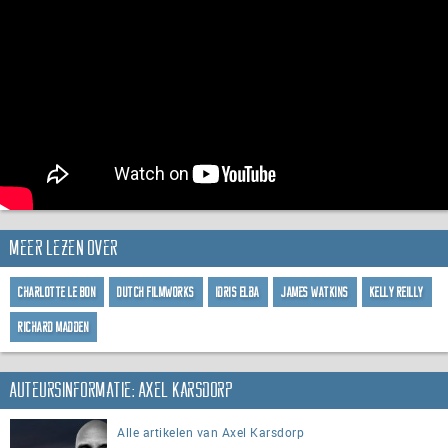
Meer lezen over
Charlotte Le Bon
Dutch FilmWorks
Idris Elba
James Watkins
Kelly Reilly
Richard Madden
Auteursinformatie: Axel Karsdorp
Alle artikelen van Axel Karsdorp