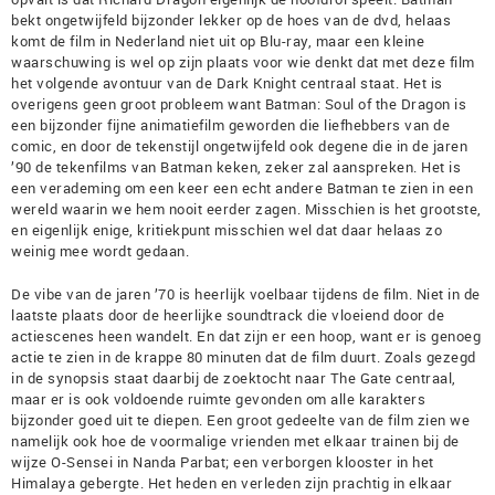
bekt ongetwijfeld bijzonder lekker op de hoes van de dvd, helaas
komt de film in Nederland niet uit op Blu-ray, maar een kleine
waarschuwing is wel op zijn plaats voor wie denkt dat met deze film
het volgende avontuur van de Dark Knight centraal staat. Het is
overigens geen groot probleem want Batman: Soul of the Dragon is
een bijzonder fijne animatiefilm geworden die liefhebbers van de
comic, en door de tekenstijl ongetwijfeld ook degene die in de jaren
’90 de tekenfilms van Batman keken, zeker zal aanspreken. Het is
een verademing om een keer een echt andere Batman te zien in een
wereld waarin we hem nooit eerder zagen. Misschien is het grootste,
en eigenlijk enige, kritiekpunt misschien wel dat daar helaas zo
weinig mee wordt gedaan.
De vibe van de jaren ’70 is heerlijk voelbaar tijdens de film. Niet in de
laatste plaats door de heerlijke soundtrack die vloeiend door de
actiescenes heen wandelt. En dat zijn er een hoop, want er is genoeg
actie te zien in de krappe 80 minuten dat de film duurt. Zoals gezegd
in de synopsis staat daarbij de zoektocht naar The Gate centraal,
maar er is ook voldoende ruimte gevonden om alle karakters
bijzonder goed uit te diepen. Een groot gedeelte van de film zien we
namelijk ook hoe de voormalige vrienden met elkaar trainen bij de
wijze O-Sensei in Nanda Parbat; een verborgen klooster in het
Himalaya gebergte. Het heden en verleden zijn prachtig in elkaar