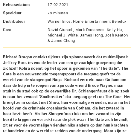
Releasedatum
17-02-2021
Speelduur
79 minuten
Distributeur
Warner Bros. Home Entertainment Benelux
Cast
David Giuntoli, Mark Dacascos, Kelly Hu,
Michael J. White, James Hong, Josh Keaton
& Jamie Chung
Richard Dragon ontdekt tijdens zijn spionnenwerk dat multimiljonair
Jeffrey Burr, tevens de leider van een gevaarlijke groepering die
zichzelf Kobra noemt, op het spoor is gekomen van “The Gate”. The
Gate is een eeuwenoude toegangspoort die toegang geeft tot de
wereld van de slangengod Nãga. Richard vertrekt naar Gotham om
daar de hulp in te roepen van zijn oude vriend Bruce Wayne, maar
stuit in de stad ook op de gevaarlijke Dr. Schlangenfaust die op zoek
is naar het zwaard “Soulbreaker” dat toegang geeft tot The Gate. Het
brengt ze in contact met Shiva, hun voormalige vriendin, maar nu het
hoofd van de criminele organisatie van Gotham, die het zwaard in
haar bezit heeft. Als het Slangenfaust lukt om het zwaard in zijn
bezit te krijgen en vertrekt naar de plek waar The Gate zich bevindt,
zit er voor de voormalige vrienden niks anders op dan hun krachten
te bundelen en de wereld te redden van de ondergang. Maar zijn ze