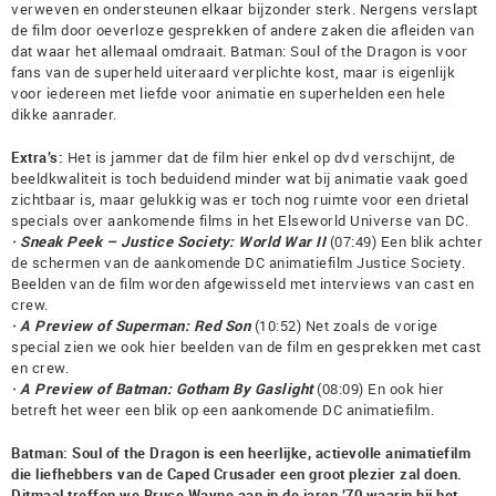
verweven en ondersteunen elkaar bijzonder sterk. Nergens verslapt
de film door oeverloze gesprekken of andere zaken die afleiden van
dat waar het allemaal omdraait. Batman: Soul of the Dragon is voor
fans van de superheld uiteraard verplichte kost, maar is eigenlijk
voor iedereen met liefde voor animatie en superhelden een hele
dikke aanrader.
Extra’s:
Het is jammer dat de film hier enkel op dvd verschijnt, de
beeldkwaliteit is toch beduidend minder wat bij animatie vaak goed
zichtbaar is, maar gelukkig was er toch nog ruimte voor een drietal
specials over aankomende films in het Elseworld Universe van DC.
· Sneak Peek – Justice Society: World War II
(07:49) Een blik achter
de schermen van de aankomende DC animatiefilm Justice Society.
Beelden van de film worden afgewisseld met interviews van cast en
crew.
· A Preview of Superman: Red Son
(10:52) Net zoals de vorige
special zien we ook hier beelden van de film en gesprekken met cast
en crew.
· A Preview of Batman: Gotham By Gaslight
(08:09) En ook hier
betreft het weer een blik op een aankomende DC animatiefilm.
Batman: Soul of the Dragon is een heerlijke, actievolle animatiefilm
die liefhebbers van de Caped Crusader een groot plezier zal doen.
Ditmaal treffen we Bruce Wayne aan in de jaren ’70 waarin hij het,