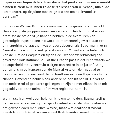
opgewassen tegen de krachten die op het punt staan om onze wereld
binnen te treden? Kunnen ze de wijze lessen van O-Sensei, hun oude
leermeester, op de juiste manier gebruiken om het kwaad te
verslaan?
Filmstudio Warner Brothers kwam met het zogenaamde Elsworld
Universe op de proppen waarmee ze verschillende filmmakers in
staat stelde om de vrije hand te hebben in de avonturen van
gevestigde superhelden. Zo wordt er momenteel gewerkt aan een
animatiefilm die laat zien wat er zou gebeuren als Superman niet in
Amerika, maar in Rusland geland zou zijn. Of wat als de hele club
van de Justice League zich tijdens de Tweede Wereldoorlog had
gevormd? Ook Batman: Soul of the Dragon past in dat rijtje waarin we
de superheld met vleermuis-trekjes aantreffen in de jaren ’70, hij
getraind is in de kunsten van de Martial Arts om de misdaad te
bestrijden én hij daarnaast de tijd heeft om een goedlopende club te
runnen. Bovendien hebben ook andere helden uit het DC Universe
een andere rol of gedaante gekregen en zijn ze met elkaar in de mix
gegooid voor deze animatiefilm van regisseur Sam Liu.
Wat misschien wel even belangrijk is om te melden; Batman zelf is in
de film amper aanwezig. Een groot gedeelte van de film moeten we
het gewoon doen met Bruce Wayne, maar wat daarnaast vooral
opvalt is dat Richard Dragon eigenlijk de hoofdrol speelt. Batman