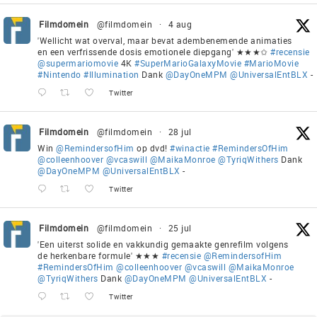
Filmdomein
@filmdomein
·
4 aug
'Wellicht wat overval, maar bevat adembenemende animaties
en een verfrissende dosis emotionele diepgang' ★★★✩
#recensie
@supermariomovie
4K
#SuperMarioGalaxyMovie
#MarioMovie
#Nintendo
#Illumination
Dank
@DayOneMPM
@UniversalEntBLX
-
Twitter
Filmdomein
@filmdomein
·
28 jul
Win
@RemindersofHim
op dvd!
#winactie
#RemindersOfHim
@colleenhoover
@vcaswill
@MaikaMonroe
@TyriqWithers
Dank
@DayOneMPM
@UniversalEntBLX
-
Twitter
Filmdomein
@filmdomein
·
25 jul
'Een uiterst solide en vakkundig gemaakte genrefilm volgens
de herkenbare formule' ★★★
#recensie
@RemindersofHim
#RemindersOfHim
@colleenhoover
@vcaswill
@MaikaMonroe
@TyriqWithers
Dank
@DayOneMPM
@UniversalEntBLX
-
Twitter