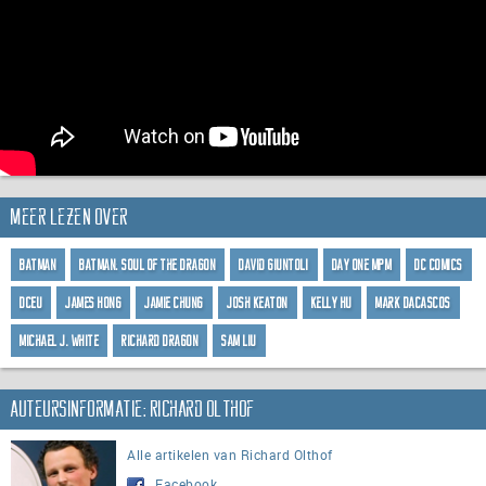
Meer lezen over
Batman
Batman: Soul of the Dragon
David Giuntoli
Day One MPM
DC Comics
DCEU
James Hong
Jamie Chung
Josh Keaton
Kelly Hu
Mark Dacascos
Michael J. White
Richard Dragon
Sam Liu
Auteursinformatie: Richard Olthof
Alle artikelen van Richard Olthof
Facebook