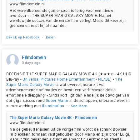
www.filmdomein.nl
Het wereldberoemde game-icoon is terug voor een nieuw
avontuur in THE SUPER MARIO GALAXY MOVIE. Na het
wereldwijde succes van de eerste film verlegt Mario dit keer zijn
grenzen en reist hij af naar de...
Bekijk op Facebook
·
Delen
Filmdomein
3 days ago
RECENSIE THE SUPER MARIO GALAXY MOVIE 4K (★★★✩ - 4K UHD
Blu-ray -
Universal Pictures Home Entertainment - NL/BE
) - '
The
Super Mario Galaxy Movie
is wat overvol, maar zit vol
adembenemende animaties en bevat een verfrissende dosis
emotionele diepgang' - Sinds kort ligt dan eindelijk de opvolger van
dat giga succes rond
Super Mario
in de schappen, uiteraard weer in
samenwerking met
Illumination
.
...
See More
The Super Mario Galaxy Movie 4K - Filmdomein
www.filmdomein.nl
Na de gebeurtenissen uit de vorige film wordt de schurk Bowser
in piepklein formaat vastgehouden door Mario en zijn broer Luigi.
Vanuit zijn gevangenis zingt en smacht hij echter nog steeds