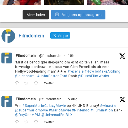
Meer laden
Volg ons op Instagram
Filmdomein
Volgen
Filmdomein
@filmdomein
·
10h
'Mist de benodigde diepgang om echt op te vallen, maar
bevestigt opnieuw de status van Glen Powell als ultieme
Hollywood-leading man' ★★★
#recensie
#HowToMakeAKilling
@glenpowell
#JohnPattonFord
Dank
@DutchFilmWorks
-
Twitter
Filmdomein
@filmdomein
·
5 aug
Win
#SuperMarioGalaxyMovie
op 4K UHD Blu-ray!
#winactie
@supermariomovie
#MarioMovie
#Nintendo
#Illumination
Dank
@DayOneMPM
@UniversalEntBLX
-
Twitter