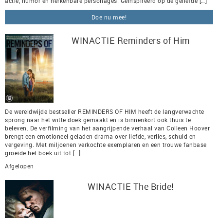
actie, humor en herkenbare personages. Geïnspireerd op de geliefde […]
Doe nu mee!
WINACTIE Reminders of Him
De wereldwijde bestseller REMINDERS OF HIM heeft de langverwachte
sprong naar het witte doek gemaakt en is binnenkort ook thuis te
beleven. De verfilming van het aangrijpende verhaal van Colleen Hoover
brengt een emotioneel geladen drama over liefde, verlies, schuld en
vergeving. Met miljoenen verkochte exemplaren en een trouwe fanbase
groeide het boek uit tot […]
Afgelopen
WINACTIE The Bride!