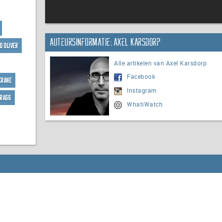
Auteursinformatie: Axel Karsdorp
o Oliver
Alle artikelen van Axel Karsdorp
Facebook
Crane
Instagram
Gragg
WhatiWatch