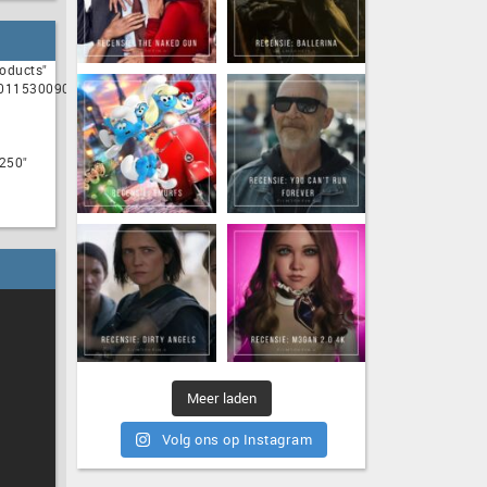
roducts"
00115300909,9200000097060225,9200000097060229"
250"
Meer laden
Volg ons op Instagram