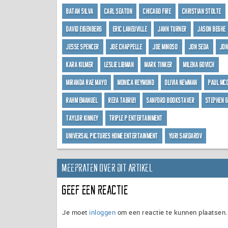
Batan Silva
Carl Seaton
Chicago Fire
Christian Stolte
David Eigenberg
Eric Laneuville
Jann Turner
Jason Beghe
Jesse Spencer
Joe Chappelle
Joe Minoso
Jon Seda
Jon
Kara Kilmer
Leslie Libman
Mark Tinker
Milena Govich
Miranda Rae Mayo
Monica Reymund
Olivia Newman
Paul Mc
Rahm Emanuel
Reza Tabrizi
Sanford Bookstaver
Stephen 
Taylor Kinney
Triple P Entertainment
Universal Pictures Home Entertainment
Yuri Sardarov
Meepraten over dit artikel
Geef een reactie
Je moet
inloggen
om een reactie te kunnen plaatsen.