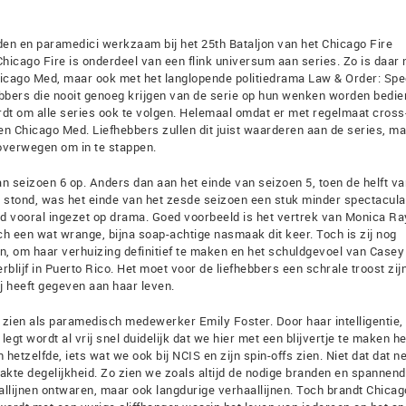
den en paramedici werkzaam bij het 25th Bataljon van het Chicago Fire
hicago Fire is onderdeel van een flink universum aan series. Zo is daar 
Chicago Med, maar ook met het langlopende politiedrama Law & Order: Spe
fhebbers die nooit genoeg krijgen van de serie op hun wenken worden bedie
dt om alle series ook te volgen. Helemaal omdat er met regelmaat cross
 en Chicago Med. Liefhebbers zullen dit juist waarderen aan de series, ma
overwegen om in te stappen.
van seizoen 6 op. Anders dan aan het einde van seizoen 5, toen de helft va
 stond, was het einde van het zesde seizoen een stuk minder spectaculai
 vooral ingezet op drama. Goed voorbeeld is het vertrek van Monica R
ch een wat wrange, bijna soap-achtige nasmaak dit keer. Toch is zij nog
zoen, om haar verhuizing definitief te maken en het schuldgevoel van Case
rblijf in Puerto Rico. Het moet voor de liefhebbers een schrale troost zij
zij heeft gegeven aan haar leven.
te zien als paramedisch medewerker Emily Foster. Door haar intelligentie,
t wordt al vrij snel duidelijk dat we hier met een blijvertje te maken h
hetzelfde, iets wat we ook bij NCIS en zijn spin-offs zien. Niet dat dat ne
maakte degelijkheid. Zo zien we zoals altijd de nodige branden en spannen
allijnen ontwaren, maar ook langdurige verhaallijnen. Toch brandt Chicag