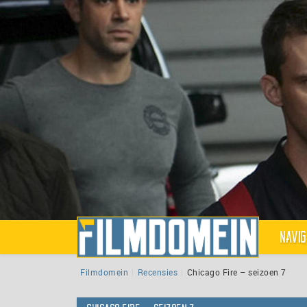
Navig
Filmdomein
Recensies
Chicago Fire – seizoen 7