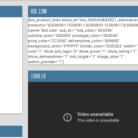
Bol.com
[bol_product_links block_id="bol_5d6fc54683821_selected-p
products="9200000115300911,9200000115300917,92000
name="Bol.com" sub_id="" link_color="003399"
subtitle_color="000000" pricetype_color="000000"
price_color="CC3300" deliverytime_color="009900"
background_color="FFFFFF" border_color="D2D2D2" width="
cols="1" show_bol_logo="0" show_price="1" show_rating="1"
show_deliverytime="1" link_target="1" image_size="1"
admin_preview="1"]
Trailer