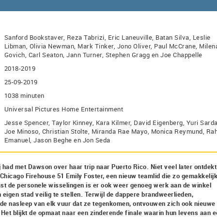
Sanford Bookstaver, Reza Tabrizi, Eric Laneuville, Batan Silva, Leslie
Libman, Olivia Newman, Mark Tinker, Jono Oliver, Paul McCrane, Milen
Govich, Carl Seaton, Jann Turner, Stephen Gragg en Joe Chappelle
2018-2019
25-09-2019
1038 minuten
Universal Pictures Home Entertainment
Jesse Spencer, Taylor Kinney, Kara Kilmer, David Eigenberg, Yuri Sarda
Joe Minoso, Christian Stolte, Miranda Rae Mayo, Monica Reymund, R
Emanuel, Jason Beghe en Jon Seda
j had met Dawson over haar trip naar Puerto Rico. Niet veel later ontdekt 
mt Chicago Firehouse 51 Emily Foster, een nieuw teamlid die zo gemakkelijk 
aast de personele wisselingen is er ook weer genoeg werk aan de winkel
igen stad veilig te stellen. Terwijl de dappere brandweerlieden,
de nasleep van elk vuur dat ze tegenkomen, ontvouwen zich ook nieuwe
Het blijkt de opmaat naar een zinderende finale waarin hun levens aan 