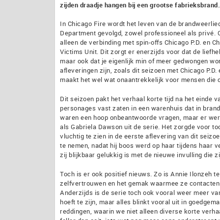
zijden draadje hangen bij een grootse fabrieksbrand.
In Chicago Fire wordt het leven van de brandweerlie
Department gevolgd, zowel professioneel als privé. C
alleen de verbinding met spin-offs Chicago P.D. en 
Victims Unit. Dit zorgt er enerzijds voor dat de lie
maar ook dat je eigenlijk min of meer gedwongen wor
afleveringen zijn, zoals dit seizoen met Chicago P.D.
maakt het wel wat onaantrekkelijk voor mensen die 
Dit seizoen pakt het verhaal korte tijd na het einde 
personages vast zaten in een warenhuis dat in brand
waren een hoop onbeantwoorde vragen, maar er werd
als Gabriela Dawson uit de serie. Het zorgde voor to
vluchtig te zien in de eerste aflevering van dit sei
te nemen, nadat hij boos werd op haar tijdens haar ve
zij blijkbaar gelukkig is met de nieuwe invulling die 
Toch is er ook positief nieuws. Zo is Annie Ilonzeh 
zelfvertrouwen en het gemak waarmee ze contacten leg
Anderzijds is de serie toch ook vooral weer meer van 
hoeft te zijn, maar alles blinkt vooral uit in goedge
reddingen, waarin we niet alleen diverse korte verha