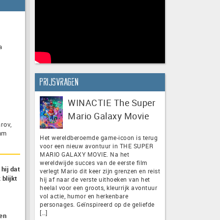
a
Prijsvragen
WINACTIE The Super
Mario Galaxy Movie
rov,
ahm
Het wereldberoemde game-icoon is terug
voor een nieuw avontuur in THE SUPER
MARIO GALAXY MOVIE. Na het
wereldwijde succes van de eerste film
hij dat
verlegt Mario dit keer zijn grenzen en reist
blijkt
hij af naar de verste uithoeken van het
heelal voor een groots, kleurrijk avontuur
vol actie, humor en herkenbare
personages. Geïnspireerd op de geliefde
[…]
een