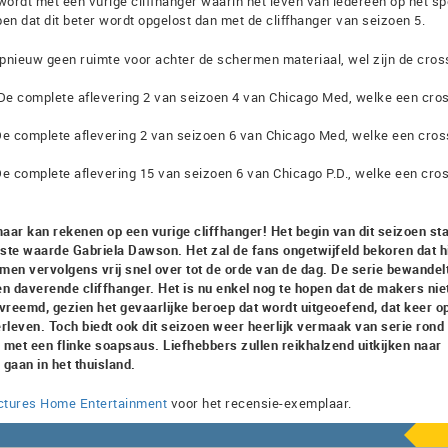
 wordt met een vurige cliffhanger waarin het leven van iedereen op het sp
n dat dit beter wordt opgelost dan met de cliffhanger van seizoen 5.
opnieuw geen ruimte voor achter de schermen materiaal, wel zijn de cros
De complete aflevering 2 van seizoen 4 van Chicago Med, welke een cro
De complete aflevering 2 van seizoen 6 van Chicago Med, welke een cro
De complete aflevering 15 van seizoen 6 van Chicago P.D., welke een cro
aar kan rekenen op een vurige cliffhanger! Het begin van dit seizoen st
aste waarde Gabriela Dawson. Het zal de fans ongetwijfeld bekoren dat h
en vervolgens vrij snel over tot de orde van de dag. De serie bewandelt
en daverende cliffhanger. Het is nu enkel nog te hopen dat de makers nie
 vreemd, gezien het gevaarlijke beroep dat wordt uitgeoefend, dat keer o
erleven. Toch biedt ook dit seizoen weer heerlijk vermaak van serie rond
met een flinke soapsaus. Liefhebbers zullen reikhalzend uitkijken naar
 gaan in het thuisland.
ictures Home Entertainment
voor het recensie-exemplaar.