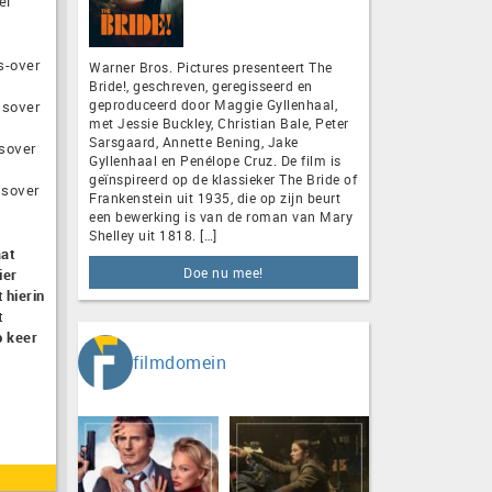
el
s-over
Warner Bros. Pictures presenteert The
Bride!, geschreven, geregisseerd en
geproduceerd door Maggie Gyllenhaal,
ssover
met Jessie Buckley, Christian Bale, Peter
Sarsgaard, Annette Bening, Jake
ssover
Gyllenhaal en Penélope Cruz. De film is
geïnspireerd op de klassieker The Bride of
ssover
Frankenstein uit 1935, die op zijn beurt
een bewerking is van de roman van Mary
Shelley uit 1818. […]
aat
Doe nu mee!
ier
 hierin
t
p keer
filmdomein