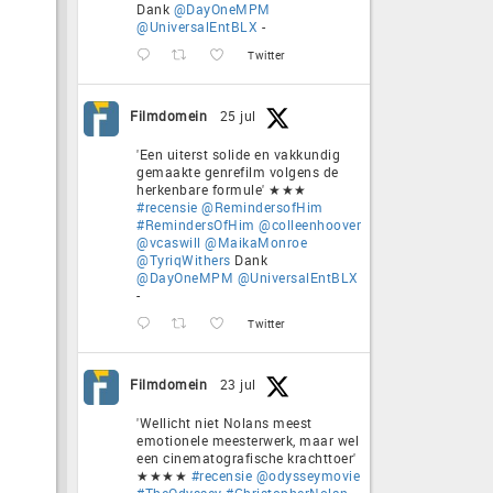
Dank
@DayOneMPM
@UniversalEntBLX
-
Twitter
Filmdomein
25 jul
'Een uiterst solide en vakkundig
gemaakte genrefilm volgens de
herkenbare formule' ★★★
#recensie
@RemindersofHim
#RemindersOfHim
@colleenhoover
@vcaswill
@MaikaMonroe
@TyriqWithers
Dank
@DayOneMPM
@UniversalEntBLX
-
Twitter
Filmdomein
23 jul
'Wellicht niet Nolans meest
emotionele meesterwerk, maar wel
een cinematografische krachttoer'
★★★★
#recensie
@odysseymovie
#TheOdyssey
#ChristopherNolan