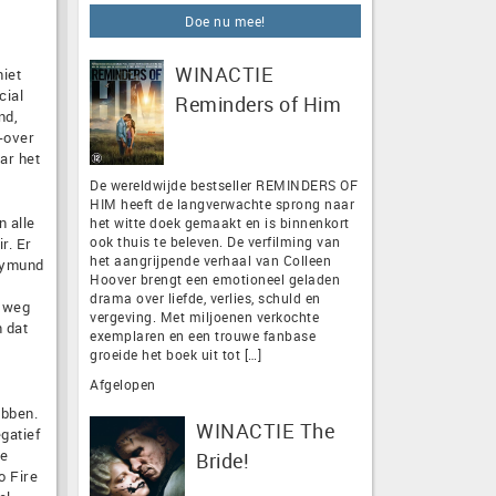
Doe nu mee!
WINACTIE
niet
cial
Reminders of Him
nd,
-over
ar het
De wereldwijde bestseller REMINDERS OF
HIM heeft de langverwachte sprong naar
n alle
het witte doek gemaakt en is binnenkort
ook thuis te beleven. De verfilming van
r. Er
het aangrijpende verhaal van Colleen
aymund
Hoover brengt een emotioneel geladen
drama over liefde, verlies, schuld en
y weg
vergeving. Met miljoenen verkochte
n dat
exemplaren en een trouwe fanbase
groeide het boek uit tot […]
Afgelopen
ebben.
WINACTIE The
gatief
de
Bride!
o Fire