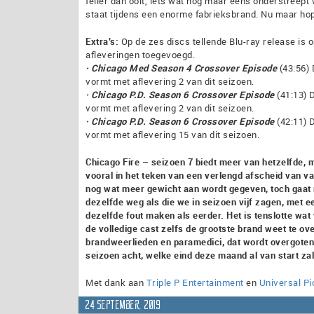
feller dan ooit, iets wat nog maar eens onderstreept
staat tijdens een enorme fabrieksbrand. Nu maar hope
Extra’s:
Op de zes discs tellende Blu-ray release is 
afleveringen toegevoegd.
· Chicago Med Season 4 Crossover Episode
(43:56) 
vormt met aflevering 2 van dit seizoen.
· Chicago P.D. Season 6 Crossover Episode
(41:13) 
vormt met aflevering 2 van dit seizoen.
· Chicago P.D. Season 6 Crossover Episode
(42:11) 
vormt met aflevering 15 van dit seizoen.
Chicago Fire – seizoen 7 biedt meer van hetzelfde, m
vooral in het teken van een verlengd afscheid van v
nog wat meer gewicht aan wordt gegeven, toch gaat m
dezelfde weg als die we in seizoen vijf zagen, met e
dezelfde fout maken als eerder. Het is tenslotte wat
de volledige cast zelfs de grootste brand weet te ov
brandweerlieden en paramedici, dat wordt overgoten 
seizoen acht, welke eind deze maand al van start zal
Met dank aan
Triple P Entertainment
en
Universal P
24 september, 2019