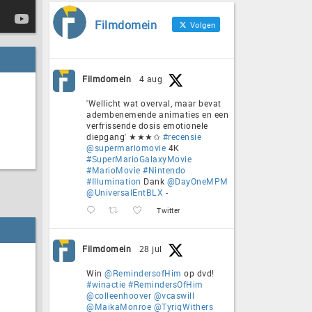
Filmdomein
Volgen
Filmdomein
4 aug
'Wellicht wat overval, maar bevat
adembenemende animaties en een
verfrissende dosis emotionele
diepgang' ★★★✩
#recensie
@supermariomovie
4K
#SuperMarioGalaxyMovie
#MarioMovie
#Nintendo
#Illumination
Dank
@DayOneMPM
@UniversalEntBLX
-
Twitter
Filmdomein
28 jul
Win
@RemindersofHim
op dvd!
#winactie
#RemindersOfHim
@colleenhoover
@vcaswill
@MaikaMonroe
@TyriqWithers