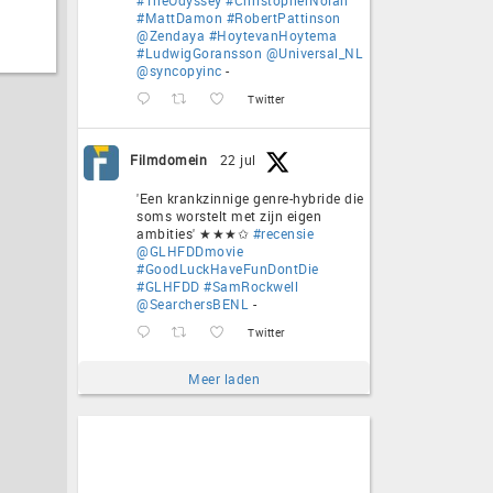
#MattDamon
#RobertPattinson
@Zendaya
#HoytevanHoytema
#LudwigGoransson
@Universal_NL
@syncopyinc
-
Twitter
Filmdomein
22 jul
'Een krankzinnige genre-hybride die
soms worstelt met zijn eigen
ambities' ★★★✩
#recensie
@GLHFDDmovie
#GoodLuckHaveFunDontDie
#GLHFDD
#SamRockwell
@SearchersBENL
-
Twitter
Meer laden