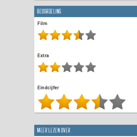
Beoordeling
Film
Extra
Eindcijfer
Meer lezen over