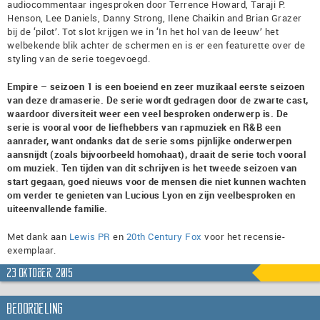
audiocommentaar ingesproken door Terrence Howard, Taraji P.
Henson, Lee Daniels, Danny Strong, Ilene Chaikin and Brian Grazer
bij de ‘pilot’. Tot slot krijgen we in ‘In het hol van de leeuw’ het
welbekende blik achter de schermen en is er een featurette over de
styling van de serie toegevoegd.
Empire – seizoen 1 is een boeiend en zeer muzikaal eerste seizoen
van deze dramaserie. De serie wordt gedragen door de zwarte cast,
waardoor diversiteit weer een veel besproken onderwerp is. De
serie is vooral voor de liefhebbers van rapmuziek en R&B een
aanrader, want ondanks dat de serie soms pijnlijke onderwerpen
aansnijdt (zoals bijvoorbeeld homohaat), draait de serie toch vooral
om muziek. Ten tijden van dit schrijven is het tweede seizoen van
start gegaan, goed nieuws voor de mensen die niet kunnen wachten
om verder te genieten van Lucious Lyon en zijn veelbesproken en
uiteenvallende familie.
Met dank aan
Lewis PR
en
20th Century Fox
voor het recensie-
exemplaar.
23 oktober, 2015
Beoordeling