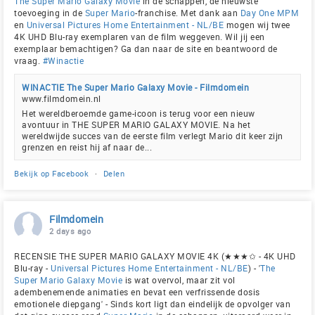
The Super Mario Galaxy Movie
in de schappen, de nieuwste
toevoeging in de
Super Mario
-franchise. Met dank aan
Day One MPM
en
Universal Pictures Home Entertainment - NL/BE
mogen wij twee
4K UHD Blu-ray exemplaren van de film weggeven. Wil jij een
exemplaar bemachtigen? Ga dan naar de site en beantwoord de
vraag.
#Winactie
WINACTIE The Super Mario Galaxy Movie - Filmdomein
www.filmdomein.nl
Het wereldberoemde game-icoon is terug voor een nieuw
avontuur in THE SUPER MARIO GALAXY MOVIE. Na het
wereldwijde succes van de eerste film verlegt Mario dit keer zijn
grenzen en reist hij af naar de...
Bekijk op Facebook
·
Delen
Filmdomein
2 days ago
RECENSIE THE SUPER MARIO GALAXY MOVIE 4K (★★★✩ - 4K UHD
Blu-ray -
Universal Pictures Home Entertainment - NL/BE
) - '
The
Super Mario Galaxy Movie
is wat overvol, maar zit vol
adembenemende animaties en bevat een verfrissende dosis
emotionele diepgang' - Sinds kort ligt dan eindelijk de opvolger van