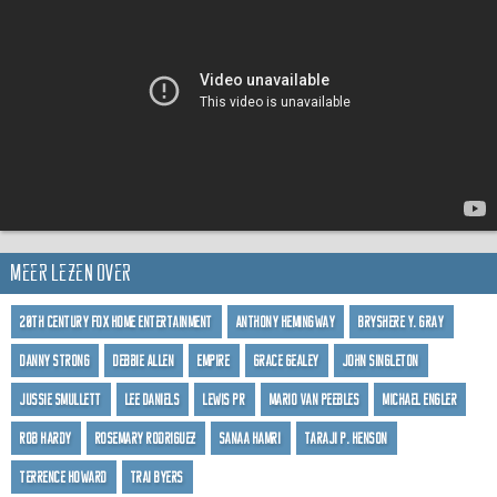
Meer lezen over
20th Century Fox Home Entertainment
Anthony Hemingway
Bryshere Y. Gray
Danny Strong
Debbie Allen
Empire
Grace Gealey
John Singleton
Jussie Smullett
Lee Daniels
Lewis PR
Mario Van Peebles
Michael Engler
Rob Hardy
Rosemary Rodriguez
Sanaa Hamri
Taraji P. Henson
Terrence Howard
Trai Byers