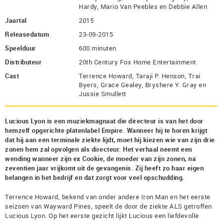
Hardy, Mario Van Peebles en Debbie Allen
Jaartal
2015
Releasedatum
23-09-2015
Speelduur
600 minuten
Distributeur
20th Century Fox Home Entertainment
Cast
Terrence Howard, Taraji P. Henson, Trai
Byers, Grace Gealey, Bryshere Y. Gray en
Jussie Smullett
Lucious Lyon is een muziekmagnaat die directeur is van het door
hemzelf opgerichte platenlabel Empire. Wanneer hij te horen krijgt
dat hij aan een terminale ziekte lijdt, moet hij kiezen wie van zijn drie
zonen hem zal opvolgen als directeur. Het verhaal neemt een
wending wanneer zijn ex Cookie, de moeder van zijn zonen, na
zeventien jaar vrijkomt uit de gevangenis. Zij heeft zo haar eigen
belangen in het bedrijf en dat zorgt voor veel opschudding.
Terrence Howard, bekend van onder andere Iron Man en het eerste
seizoen van Wayward Pines, speelt de door de ziekte ALS getroffen
Lucious Lyon. Op het eerste gezicht lijkt Lucious een liefdevolle