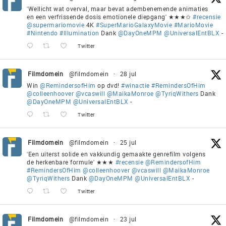
'Wellicht wat overval, maar bevat adembenemende animaties
en een verfrissende dosis emotionele diepgang' ★★★✩
#recensie
@supermariomovie
4K
#SuperMarioGalaxyMovie
#MarioMovie
#Nintendo
#Illumination
Dank
@DayOneMPM
@UniversalEntBLX
-
Twitter
Filmdomein
@filmdomein
·
28 jul
Win
@RemindersofHim
op dvd!
#winactie
#RemindersOfHim
@colleenhoover
@vcaswill
@MaikaMonroe
@TyriqWithers
Dank
@DayOneMPM
@UniversalEntBLX
-
Twitter
Filmdomein
@filmdomein
·
25 jul
'Een uiterst solide en vakkundig gemaakte genrefilm volgens
de herkenbare formule' ★★★
#recensie
@RemindersofHim
#RemindersOfHim
@colleenhoover
@vcaswill
@MaikaMonroe
@TyriqWithers
Dank
@DayOneMPM
@UniversalEntBLX
-
Twitter
Filmdomein
@filmdomein
·
23 jul