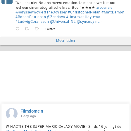
'Wellicht niet Nolans meest emotionele meesterwerk, maar
wel een cinematografische krachttoer' ★★★★
#recensie
@odysseymovie
#TheOdyssey
#ChristopherNolan
#MattDamon
#RobertPattinson
@Zendaya
#HoytevanHoytema
#LudwigGoransson
@Universal_NL
@syncopyinc
-
Twitter
Meer laden
Filmdomein
1 day ago
WINACTIE THE SUPER MARIO GALAXY MOVIE - Sinds 16 juli ligt de