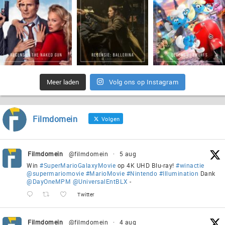
Meer laden
Volg ons op Instagram
Filmdomein
Volgen
Filmdomein
@filmdomein
·
5 aug
Win
#SuperMarioGalaxyMovie
op 4K UHD Blu-ray!
#winactie
@supermariomovie
#MarioMovie
#Nintendo
#Illumination
Dank
@DayOneMPM
@UniversalEntBLX
-
Twitter
Filmdomein
@filmdomein
·
4 aug