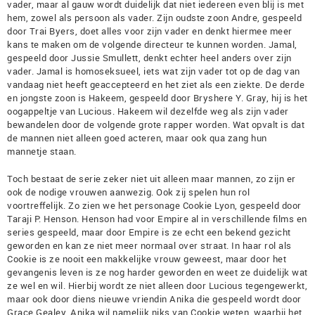
vader, maar al gauw wordt duidelijk dat niet iedereen even blij is met
hem, zowel als persoon als vader. Zijn oudste zoon Andre, gespeeld
door Trai Byers, doet alles voor zijn vader en denkt hiermee meer
kans te maken om de volgende directeur te kunnen worden. Jamal,
gespeeld door Jussie Smullett, denkt echter heel anders over zijn
vader. Jamal is homoseksueel, iets wat zijn vader tot op de dag van
vandaag niet heeft geaccepteerd en het ziet als een ziekte. De derde
en jongste zoon is Hakeem, gespeeld door Bryshere Y. Gray, hij is het
oogappeltje van Lucious. Hakeem wil dezelfde weg als zijn vader
bewandelen door de volgende grote rapper worden. Wat opvalt is dat
de mannen niet alleen goed acteren, maar ook qua zang hun
mannetje staan.
Toch bestaat de serie zeker niet uit alleen maar mannen, zo zijn er
ook de nodige vrouwen aanwezig. Ook zij spelen hun rol
voortreffelijk. Zo zien we het personage Cookie Lyon, gespeeld door
Taraji P. Henson. Henson had voor Empire al in verschillende films en
series gespeeld, maar door Empire is ze echt een bekend gezicht
geworden en kan ze niet meer normaal over straat. In haar rol als
Cookie is ze nooit een makkelijke vrouw geweest, maar door het
gevangenis leven is ze nog harder geworden en weet ze duidelijk wat
ze wel en wil. Hierbij wordt ze niet alleen door Lucious tegengewerkt,
maar ook door diens nieuwe vriendin Anika die gespeeld wordt door
Grace Gealey. Anika wil namelijk niks van Cookie weten, waarbij het