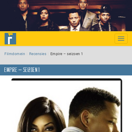
Toggle
naviga
Filmdomein
Recensies
Empire – seizoen 1
Empire – seizoen 1