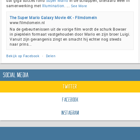
dat giga succes rond
Super Mario
in de schappen, uiteraard weer in
samenwerking met
Illumination
.
...
See More
The Super Mario Galaxy Movie 4K - Filmdomein
www.filmdomein.nl
Na de gebeurtenissen uit de vorige film wordt de schurk Bowser
in piepklein formaat vastgehouden door Mario en zijn broer Luigi.
Vanuit zijn gevangenis zingt en smacht hij echter nog steeds
naar prins...
Bekijk op Facebook
·
Delen
Social Media
Twitter
Facebook
Instagram