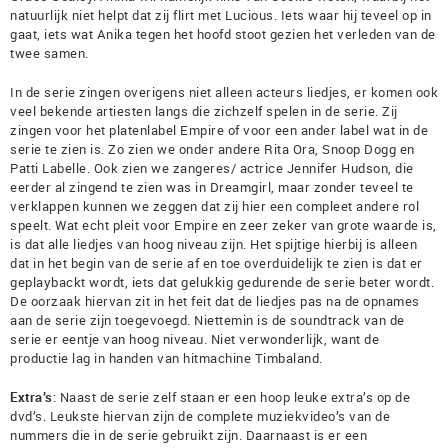
natuurlijk niet helpt dat zij flirt met Lucious. Iets waar hij teveel op in
gaat, iets wat Anika tegen het hoofd stoot gezien het verleden van de
twee samen.
In de serie zingen overigens niet alleen acteurs liedjes, er komen ook
veel bekende artiesten langs die zichzelf spelen in de serie. Zij
zingen voor het platenlabel Empire of voor een ander label wat in de
serie te zien is. Zo zien we onder andere Rita Ora, Snoop Dogg en
Patti Labelle. Ook zien we zangeres/ actrice Jennifer Hudson, die
eerder al zingend te zien was in Dreamgirl, maar zonder teveel te
verklappen kunnen we zeggen dat zij hier een compleet andere rol
speelt. Wat echt pleit voor Empire en zeer zeker van grote waarde is,
is dat alle liedjes van hoog niveau zijn. Het spijtige hierbij is alleen
dat in het begin van de serie af en toe overduidelijk te zien is dat er
geplaybackt wordt, iets dat gelukkig gedurende de serie beter wordt.
De oorzaak hiervan zit in het feit dat de liedjes pas na de opnames
aan de serie zijn toegevoegd. Niettemin is de soundtrack van de
serie er eentje van hoog niveau. Niet verwonderlijk, want de
productie lag in handen van hitmachine Timbaland.
Extra’s
: Naast de serie zelf staan er een hoop leuke extra’s op de
dvd’s. Leukste hiervan zijn de complete muziekvideo’s van de
nummers die in de serie gebruikt zijn. Daarnaast is er een