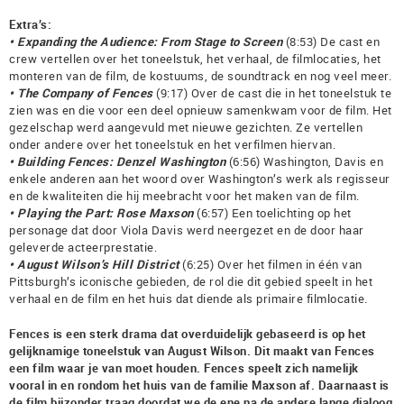
Extra’s:
• Expanding the Audience: From Stage to Screen
(8:53) De cast en
crew vertellen over het toneelstuk, het verhaal, de filmlocaties, het
monteren van de film, de kostuums, de soundtrack en nog veel meer.
• The Company of Fences
(9:17) Over de cast die in het toneelstuk te
zien was en die voor een deel opnieuw samenkwam voor de film. Het
gezelschap werd aangevuld met nieuwe gezichten. Ze vertellen
onder andere over het toneelstuk en het verfilmen hiervan.
• Building Fences: Denzel Washington
(6:56) Washington, Davis en
enkele anderen aan het woord over Washington’s werk als regisseur
en de kwaliteiten die hij meebracht voor het maken van de film.
• Playing the Part: Rose Maxson
(6:57) Een toelichting op het
personage dat door Viola Davis werd neergezet en de door haar
geleverde acteerprestatie.
• August Wilson’s Hill District
(6:25) Over het filmen in één van
Pittsburgh’s iconische gebieden, de rol die dit gebied speelt in het
verhaal en de film en het huis dat diende als primaire filmlocatie.
Fences is een sterk drama dat overduidelijk gebaseerd is op het
gelijknamige toneelstuk van August Wilson. Dit maakt van Fences
een film waar je van moet houden. Fences speelt zich namelijk
vooral in en rondom het huis van de familie Maxson af. Daarnaast is
de film bijzonder traag doordat we de ene na de andere lange dialoog