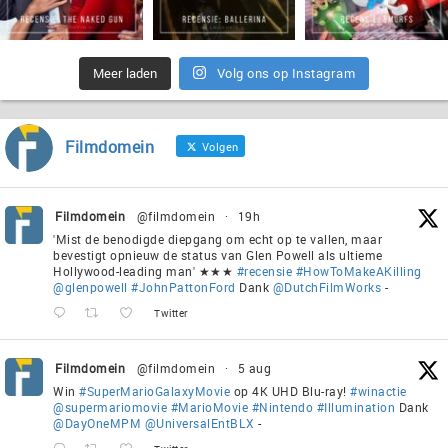
Meer laden
Volg ons op Instagram
Filmdomein
Volgen
Filmdomein
@filmdomein
·
19h
'Mist de benodigde diepgang om echt op te vallen, maar
bevestigt opnieuw de status van Glen Powell als ultieme
Hollywood-leading man' ★★★
#recensie
#HowToMakeAKilling
@glenpowell
#JohnPattonFord
Dank
@DutchFilmWorks
-
Twitter
Filmdomein
@filmdomein
·
5 aug
Win
#SuperMarioGalaxyMovie
op 4K UHD Blu-ray!
#winactie
@supermariomovie
#MarioMovie
#Nintendo
#Illumination
Dank
@DayOneMPM
@UniversalEntBLX
-