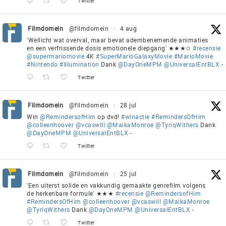
Twitter
Filmdomein
@filmdomein
·
4 aug
'Wellicht wat overval, maar bevat adembenemende animaties
en een verfrissende dosis emotionele diepgang' ★★★✩
#recensie
@supermariomovie
4K
#SuperMarioGalaxyMovie
#MarioMovie
#Nintendo
#Illumination
Dank
@DayOneMPM
@UniversalEntBLX
-
Twitter
Filmdomein
@filmdomein
·
28 jul
Win
@RemindersofHim
op dvd!
#winactie
#RemindersOfHim
@colleenhoover
@vcaswill
@MaikaMonroe
@TyriqWithers
Dank
@DayOneMPM
@UniversalEntBLX
-
Twitter
Filmdomein
@filmdomein
·
25 jul
'Een uiterst solide en vakkundig gemaakte genrefilm volgens
de herkenbare formule' ★★★
#recensie
@RemindersofHim
#RemindersOfHim
@colleenhoover
@vcaswill
@MaikaMonroe
@TyriqWithers
Dank
@DayOneMPM
@UniversalEntBLX
-
Twitter