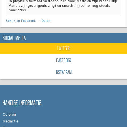
in piepklein formaat vastgehouden door Mario en zijn broer Luigi.
Vanuit zijn gevangenis zingt en smacht hij echter nog steeds
naar prins...
Bekijk op Facebook
·
Delen
Social Media
Twitter
Facebook
Instagram
Handige informatie
Colofon
Redactie