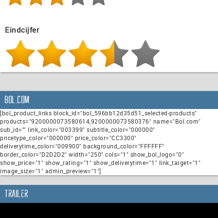
Eindcijfer
Bol.com
[bol_product_links block_id="bol_596bb12d35d51_selected-products"
products="9200000073580614,9200000073580376" name="Bol.com"
sub_id="" link_color="003399" subtitle_color="000000"
pricetype_color="000000" price_color="CC3300"
deliverytime_color="009900" background_color="FFFFFF"
border_color="D2D2D2" width="250" cols="1" show_bol_logo="0"
show_price="1" show_rating="1" show_deliverytime="1" link_target="1"
image_size="1" admin_preview="1"]
Trailer