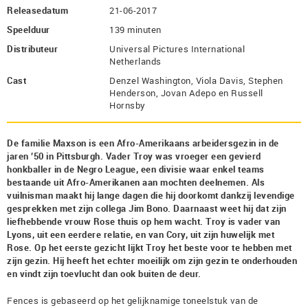
Releasedatum
21-06-2017
Speelduur
139 minuten
Distributeur
Universal Pictures International
Netherlands
Cast
Denzel Washington, Viola Davis, Stephen
Henderson, Jovan Adepo en Russell
Hornsby
De familie Maxson is een Afro-Amerikaans arbeidersgezin in de
jaren ’50 in Pittsburgh. Vader Troy was vroeger een gevierd
honkballer in de Negro League, een divisie waar enkel teams
bestaande uit Afro-Amerikanen aan mochten deelnemen. Als
vuilnisman maakt hij lange dagen die hij doorkomt dankzij levendige
gesprekken met zijn collega Jim Bono. Daarnaast weet hij dat zijn
liefhebbende vrouw Rose thuis op hem wacht. Troy is vader van
Lyons, uit een eerdere relatie, en van Cory, uit zijn huwelijk met
Rose. Op het eerste gezicht lijkt Troy het beste voor te hebben met
zijn gezin. Hij heeft het echter moeilijk om zijn gezin te onderhouden
en vindt zijn toevlucht dan ook buiten de deur.
Fences is gebaseerd op het gelijknamige toneelstuk van de