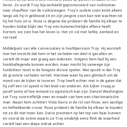
leven. Zo wordt Troy bijvoorbeeld gepromoveerd van vuilnisman
naar chauffeur van de vuilniswagen. Troy’s oudste zoon komt alleen
langs als hij in geldnood zit en zijn jongste zoon kan niet wachten tot
hij het huis uit is. Rose is degene die probeert de familie bij elkaar te
houden totdat blijkt dat Troy een buitenechtelijke affaire heeft.
Kortom, we zien hoe het leven is. Het zit vol met liefde, eenheid en
verraad.
Middelpunt van alle conversaties is hoofdpersoon Troy. Hij worstelt
met het onrecht dat hem in het verleden ten deel is gevallen en
vertelt dit maar wat graag aan iedereen. Volgens hem had hij een
honkballegende kunnen worden, maar mocht hij vanwege zijn
huidskleur nooit in de hoogste divisie spelen. Wat opvalt is dat Troy
de grootste verhalen vertelt. Hiermee weet hij een glimlach om de
mond van de kijker te toveren. Troy heeft echter niet in de gaten dat
hij zelf een rol speelt in het leed van anderen. Als kijker vraag je
jezelf soms af hoe iemand zo egoïstisch kan zijn. Denzel Washington
zet Troy voortreffelijk neer en maakt van hem een charismatische
man. Naast hem schittert Viola Davis in de rol van Rose, een aardige
en liefhebbende vrouw. Rose probeert de familie bij elkaar te houden
tot ze dit niet meer kan. Davis presteert op het top van haar kunnen
en vooral de scène waarin ze Troy eindelijk eens flink de waarheid
vertelt laat een diepe indruk achter.