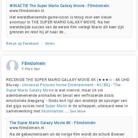
WINACTIE The Super Mario Galaxy Movie - Filmdomein
www.filmdomein.nl
Het wereldberoemde game-icoon is terug voor een nieuw
avontuur in THE SUPER MARIO GALAXY MOVIE. Na het
wereldwijde succes van de eerste film verlegt Mario dit keer zijn
grenzen en reist hij af naar de...
Bekijk op Facebook
·
Delen
Filmdomein
3 days ago
RECENSIE THE SUPER MARIO GALAXY MOVIE 4K (★★★✩ - 4K UHD
Blu-ray -
Universal Pictures Home Entertainment - NL/BE
) - '
The
Super Mario Galaxy Movie
is wat overvol, maar zit vol
adembenemende animaties en bevat een verfrissende dosis
emotionele diepgang' - Sinds kort ligt dan eindelijk de opvolger van
dat giga succes rond
Super Mario
in de schappen, uiteraard weer in
samenwerking met
Illumination
.
...
See More
The Super Mario Galaxy Movie 4K - Filmdomein
www.filmdomein.nl
Na de gebeurtenissen uit de vorige film wordt de schurk Bowser