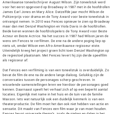
Amerikaanse toneelschrijver August Wilson. Zijn toneelstuk werd
voor het eerst opgevoerd op Broadway in 1987 met in de hoofdrollen
James Earl Jones en Mary Alice. Datzelfde jaar mocht Wilson de
Pulitzerprijs voor drama en de Tony Award voor beste toneelstuk in
ontvangst nemen. In 2010 was Fences opnieuw te zien op Broadway
maar dan met Denzel Washington en Viola Davis in de hoofdrollen.
Beide keren wonnen de hoofdrolspelers de Tony Award voor Beste
Acteur en Beste Actrice. Na het succes in 1987 had Wilson jaren de
wens om Fences te verfilmen. De ene na de andere poging liep op
niets uit, omdat Wilson een Afro-Amerikaanse regisseur eiste.
Uiteindelijk kreeg het project groen licht toen Denzel Washington op
de regiestoel plaatsnam. Met Fences levert hij zijn derde speelfilm
als regisseur af.
Dat Fences een verfilming is van een toneelstuk is overduidelijk. Zo
bevat de film de ene na de andere lange dialoog. Gelukkig zijn de
conversaties tussen de personages scherp geschreven. In
wisselende samenstellingen leren we hierdoor de personages goed
kennen. Daarnaast speelt het verhaal zich af op een beperkt aantal
locaties. Eigenlijk met name in het huis en de tuin van de familie
Maxson. Iets wat natuurlijk ook een duidelijk kenmerk is van een
theaterproductie. De film moet het dan ook niet hebben van actie en
sensatie. Dit maakt van Fences een film waar je van moet houden.
Fences bevat universele thema’s, zoals de pieken en dalen in het