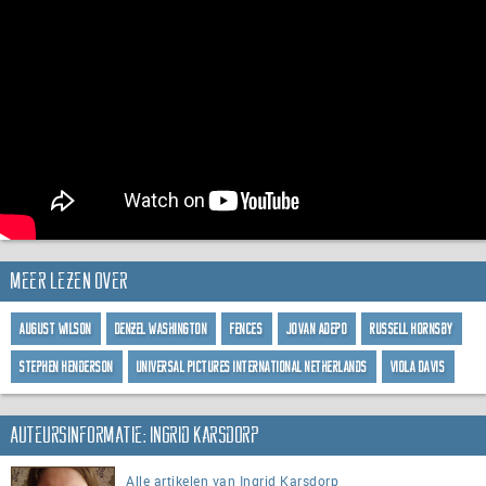
Meer lezen over
August Wilson
Denzel Washington
Fences
Jovan Adepo
Russell Hornsby
Stephen Henderson
Universal Pictures International Netherlands
Viola Davis
Auteursinformatie: Ingrid Karsdorp
Alle artikelen van Ingrid Karsdorp