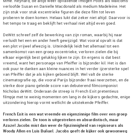
Mme. Reynard, de altijd weer opvallende Imogen Poots als Malcoms’
verloofde Susan en Danielle Macdonald als medium Madeleine. Het
zijn stuk voor stuk excentrieke figuren die deze film tot leven
proberen te doen komen. Helaas lukt dat zeker niet altijd. Daarvoor is
het tempo te traag en beklijft het verhaal niet altijd even goed.
DeWitt schreef zelf de bewerking van zijn roman, waarbij hij naar
verluidt het een en ander heeft gewijzigd. Wat vooral opvalt is dat
een plot vrijwel afwezig is. Uiteindelijk leidt het allemaal tot een
samenkomst van een groep excentrieke, verloren zielen die bij
elkaar eigenlijk best gelukkig lijken te zijn. En ergens is dat best
vreemd, want het personage van Pfeiffer is bijzonder kil. Het is dan
ook puur te danken aan kleine nuances in het verder ijzersterke spel
van Pfeiffer dat je als kijken geboeid blijft. Wel valt de sterke
cinematografie op, die vooral Parijs bijzonder fraai neerzetten, en de
sterke door piano geleide score van debuterend filmcomponist
Nicholas deWitt. Onderaan de streep is French Exit pretentieus
filmpje met te weinig momenten om lang in de kijkers gedachte, enige
uitzondering hierop vormt wellicht de uitstekende Pfeiffer.
French Exit is een wat vreemde en eigenzinnige film over een groep
verloren zielen. De toon is uitgestreken en absurdistisch, maar
Azazel Jacobs mist dan weer de fijnzinnigheid van regisseurs als
Woody Allen en Luis Buñuel. Jacobs geeft de kijker ook gewoonweg