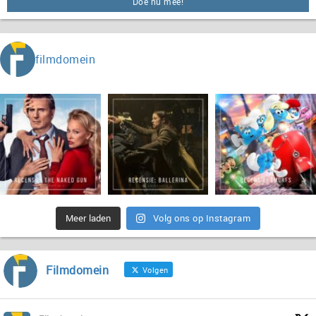
Doe nu mee!
filmdomein
Meer laden
Volg ons op Instagram
Filmdomein
Volgen