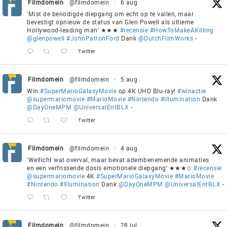
Filmdomein
@filmdomein
·
6 aug
'Mist de benodigde diepgang om echt op te vallen, maar
bevestigt opnieuw de status van Glen Powell als ultieme
Hollywood-leading man' ★★★
#recensie
#HowToMakeAKilling
@glenpowell
#JohnPattonFord
Dank
@DutchFilmWorks
-
Twitter
Filmdomein
@filmdomein
·
5 aug
Win
#SuperMarioGalaxyMovie
op 4K UHD Blu-ray!
#winactie
@supermariomovie
#MarioMovie
#Nintendo
#Illumination
Dank
@DayOneMPM
@UniversalEntBLX
-
Twitter
Filmdomein
@filmdomein
·
4 aug
'Wellicht wat overval, maar bevat adembenemende animaties
en een verfrissende dosis emotionele diepgang' ★★★✩
#recensie
@supermariomovie
4K
#SuperMarioGalaxyMovie
#MarioMovie
#Nintendo
#Illumination
Dank
@DayOneMPM
@UniversalEntBLX
-
Twitter
Filmdomein
@filmdomein
·
28 jul