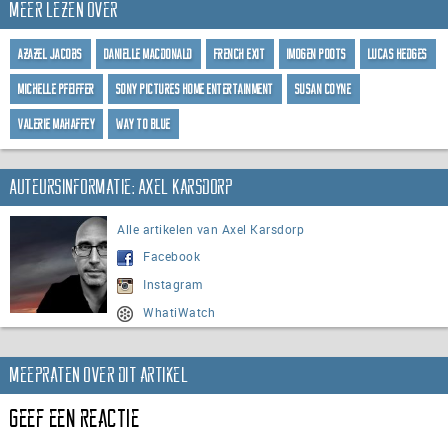
Meer lezen over
Azazel Jacobs
Danielle Macdonald
French Exit
Imogen Poots
Lucas Hedges
Michelle Pfeiffer
Sony Pictures Home Entertainment
Susan Coyne
Valerie Mahaffey
Way to Blue
Auteursinformatie: Axel Karsdorp
Alle artikelen van Axel Karsdorp
Facebook
Instagram
WhatiWatch
Meepraten over dit artikel
Geef een reactie