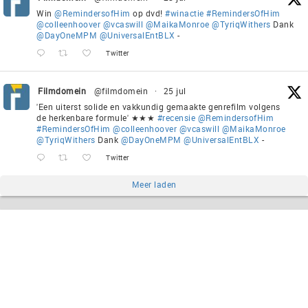
Win
@RemindersofHim
op dvd!
#winactie
#RemindersOfHim
@colleenhoover
@vcaswill
@MaikaMonroe
@TyriqWithers
Dank
@DayOneMPM
@UniversalEntBLX
-
Twitter
Filmdomein
@filmdomein
·
25 jul
'Een uiterst solide en vakkundig gemaakte genrefilm volgens
de herkenbare formule' ★★★
#recensie
@RemindersofHim
#RemindersOfHim
@colleenhoover
@vcaswill
@MaikaMonroe
@TyriqWithers
Dank
@DayOneMPM
@UniversalEntBLX
-
Twitter
Meer laden