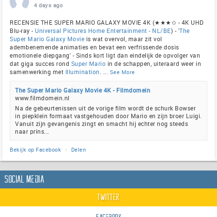
4 days ago
RECENSIE THE SUPER MARIO GALAXY MOVIE 4K (★★★✩ - 4K UHD
Blu-ray -
Universal Pictures Home Entertainment - NL/BE
) - '
The
Super Mario Galaxy Movie
is wat overvol, maar zit vol
adembenemende animaties en bevat een verfrissende dosis
emotionele diepgang' - Sinds kort ligt dan eindelijk de opvolger van
dat giga succes rond
Super Mario
in de schappen, uiteraard weer in
samenwerking met
Illumination
.
...
See More
The Super Mario Galaxy Movie 4K - Filmdomein
www.filmdomein.nl
Na de gebeurtenissen uit de vorige film wordt de schurk Bowser
in piepklein formaat vastgehouden door Mario en zijn broer Luigi.
Vanuit zijn gevangenis zingt en smacht hij echter nog steeds
naar prins...
Bekijk op Facebook
·
Delen
Social Media
Twitter