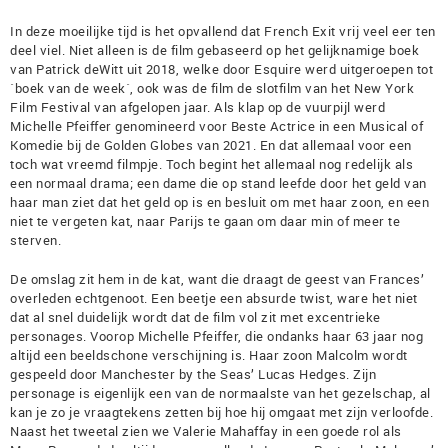
In deze moeilijke tijd is het opvallend dat French Exit vrij veel eer ten
deel viel. Niet alleen is de film gebaseerd op het gelijknamige boek
van Patrick deWitt uit 2018, welke door Esquire werd uitgeroepen tot
´boek van de week´, ook was de film de slotfilm van het New York
Film Festival van afgelopen jaar. Als klap op de vuurpijl werd
Michelle Pfeiffer genomineerd voor Beste Actrice in een Musical of
Komedie bij de Golden Globes van 2021. En dat allemaal voor een
toch wat vreemd filmpje. Toch begint het allemaal nog redelijk als
een normaal drama; een dame die op stand leefde door het geld van
haar man ziet dat het geld op is en besluit om met haar zoon, en een
niet te vergeten kat, naar Parijs te gaan om daar min of meer te
sterven.
De omslag zit hem in de kat, want die draagt de geest van Frances’
overleden echtgenoot. Een beetje een absurde twist, ware het niet
dat al snel duidelijk wordt dat de film vol zit met excentrieke
personages. Voorop Michelle Pfeiffer, die ondanks haar 63 jaar nog
altijd een beeldschone verschijning is. Haar zoon Malcolm wordt
gespeeld door Manchester by the Seas’ Lucas Hedges. Zijn
personage is eigenlijk een van de normaalste van het gezelschap, al
kan je zo je vraagtekens zetten bij hoe hij omgaat met zijn verloofde.
Naast het tweetal zien we Valerie Mahaffay in een goede rol als