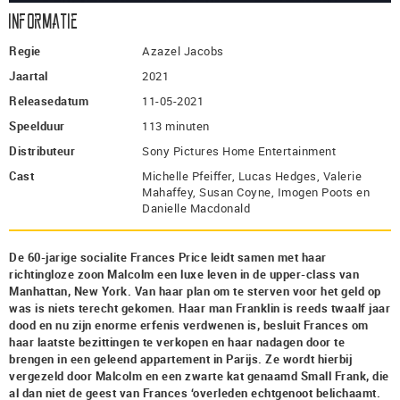
Informatie
Regie
Azazel Jacobs
Jaartal
2021
Releasedatum
11-05-2021
Speelduur
113 minuten
Distributeur
Sony Pictures Home Entertainment
Cast
Michelle Pfeiffer, Lucas Hedges, Valerie
Mahaffey, Susan Coyne, Imogen Poots en
Danielle Macdonald
De 60-jarige socialite Frances Price leidt samen met haar
richtingloze zoon Malcolm een luxe leven in de upper-class van
Manhattan, New York. Van haar plan om te sterven voor het geld op
was is niets terecht gekomen. Haar man Franklin is reeds twaalf jaar
dood en nu zijn enorme erfenis verdwenen is, besluit Frances om
haar laatste bezittingen te verkopen en haar nadagen door te
brengen in een geleend appartement in Parijs. Ze wordt hierbij
vergezeld door Malcolm en een zwarte kat genaamd Small Frank, die
al dan niet de geest van Frances ‘overleden echtgenoot belichaamt.