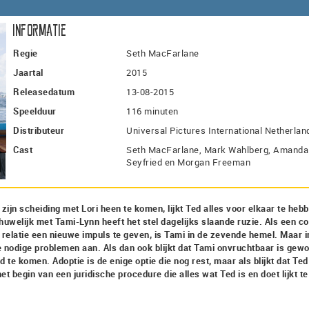
Informatie
Regie
Seth MacFarlane
Jaartal
2015
Releasedatum
13-08-2015
Speelduur
116 minuten
Distributeur
Universal Pictures International Netherlan
Cast
Seth MacFarlane, Mark Wahlberg, Amanda
Seyfried en Morgan Freeman
jn scheiding met Lori heen te komen, lijkt Ted alles voor elkaar te heb
 huwelijk met Tami-Lynn heeft het stel dagelijks slaande ruzie. Als een co
relatie een nieuwe impuls te geven, is Tami in de zevende hemel. Maar i
e nodige problemen aan. Als dan ook blijkt dat Tami onvruchtbaar is gew
d te komen. Adoptie is de enige optie die nog rest, maar als blijkt dat Ted
et begin van een juridische procedure die alles wat Ted is en doet lijkt te