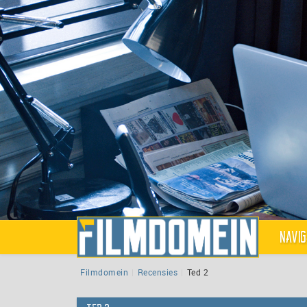
Navig
Filmdomein
Recensies
Ted 2