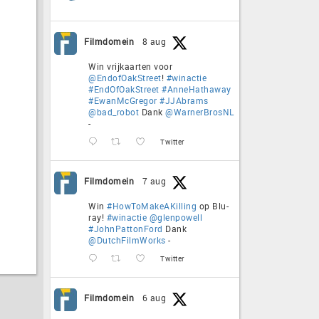
Filmdomein
8 aug
Win vrijkaarten voor
@EndofOakStreet
!
#winactie
#EndOfOakStreet
#AnneHathaway
#EwanMcGregor
#JJAbrams
@bad_robot
Dank
@WarnerBrosNL
-
Twitter
Filmdomein
7 aug
Win
#HowToMakeAKilling
op Blu-
ray!
#winactie
@glenpowell
#JohnPattonFord
Dank
@DutchFilmWorks
-
Twitter
Filmdomein
6 aug