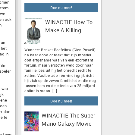
komen.
Doe nu mee!
 stem
jwel
 en ook
WINACTIE How To
n
Make A Killing
van
 het
Wanneer Becket Redfellow (Glen Powell)
ag in
na haar dood ontdekt dat zijn moeder
l
ooit erfgename was van een exorbitant
fortuin, maar verstoten werd door haar
film
familie, besluit hij het onrecht recht te
speler
zetten. Vastberaden én vindingrijk richt
hij zich op de zeven familieleden die nog
tussen hem en de erfenis van 28 miljard
n wat
dollar in staan. […]
ijk
 ene
Doe nu mee!
 een
er dan
WINACTIE The Super
e te
Mario Galaxy Movie
aal wat