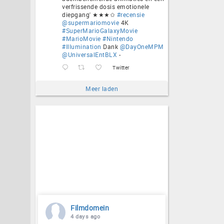
verfrissende dosis emotionele
diepgang' ★★★✩
#recensie
@supermariomovie
4K
#SuperMarioGalaxyMovie
#MarioMovie
#Nintendo
#Illumination
Dank
@DayOneMPM
@UniversalEntBLX
-
Twitter
Meer laden
Filmdomein
4 days ago