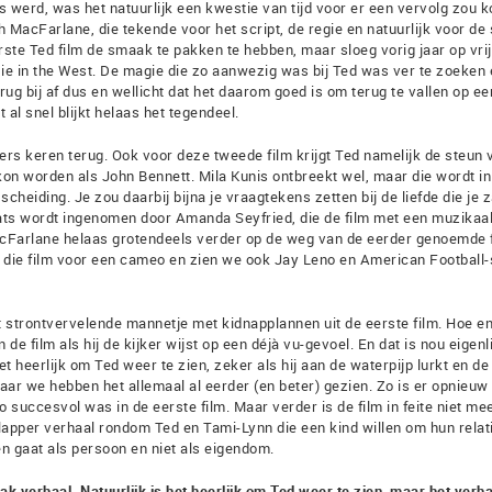
werd, was het natuurlijk een kwestie van tijd voor er een vervolg zou 
 MacFarlane, die tekende voor het script, de regie en natuurlijk voor de
ste Ted film de smaak te pakken te hebben, maar sloeg vorig jaar op vri
 Die in the West. De magie die zo aanwezig was bij Ted was ver te zoeken
rug bij af dus en wellicht dat het daarom goed is om terug te vallen op ee
l snel blijkt helaas het tegendeel.
ers keren terug. Ook voor deze tweede film krijgt Ted namelijk de steun 
kon worden als John Bennett. Mila Kunis ontbreekt wel, maar die wordt in
heiding. Je zou daarbij bijna je vraagtekens zetten bij de liefde die je z
laats wordt ingenomen door Amanda Seyfried, die de film met een muzikaa
MacFarlane helaas grotendeels verder op de weg van de eerder genoemde 
it die film voor een cameo en zien we ook Jay Leno en American Football-
t strontvervelende mannetje met kidnapplannen uit de eerste film. Hoe e
 de film als hij de kijker wijst op een déjà vu-gevoel. En dat is nou eigenl
het heerlijk om Ted weer te zien, zeker als hij aan de waterpijp lurkt en de
maar we hebben het allemaal al eerder (en beter) gezien. Zo is er opnieuw
succesvol was in de eerste film. Maar verder is de film in feite niet me
lapper verhaal rondom Ted en Tami-Lynn die een kind willen om hun relati
en gaat als persoon en niet als eigendom.
 verhaal. Natuurlijk is het heerlijk om Ted weer te zien, maar het verh