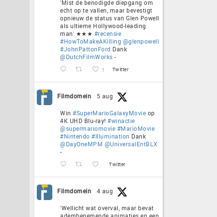
'Mist de benodigde diepgang om
echt op te vallen, maar bevestigt
opnieuw de status van Glen Powell
als ultieme Hollywood-leading
man' ★★★
#recensie
#HowToMakeAKilling
@glenpowell
#JohnPattonFord
Dank
@DutchFilmWorks
-
1
Twitter
Filmdomein
5 aug
Win
#SuperMarioGalaxyMovie
op
4K UHD Blu-ray!
#winactie
@supermariomovie
#MarioMovie
#Nintendo
#Illumination
Dank
@DayOneMPM
@UniversalEntBLX
-
Twitter
Filmdomein
4 aug
'Wellicht wat overval, maar bevat
adembenemende animaties en een