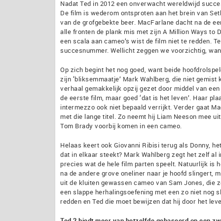
Nadat Ted in 2012 een onverwacht wereldwijd succes 
De film is wederom ontsproten aan het brein van Seth
van de grofgebekte beer. MacFarlane dacht na de eer
alle fronten de plank mis met zijn A Million Ways to
een scala aan cameo’s wist de film niet te redden. Te
succesnummer. Wellicht zeggen we voorzichtig, want a
Op zich begint het nog goed, want beide hoofdrolspel
zijn ‘bliksemmaatje’ Mark Wahlberg, die niet gemist 
verhaal gemakkelijk opzij gezet door middel van een sc
de eerste film, maar goed ‘dat is het leven’. Haar p
intermezzo ook niet bepaald verrijkt. Verder gaat 
met die lange titel. Zo neemt hij Liam Neeson mee u
Tom Brady voorbij komen in een cameo.
Helaas keert ook Giovanni Ribisi terug als Donny, he
dat in elkaar steekt? Mark Wahlberg zegt het zelf al in
precies wat de hele film parten speelt. Natuurlijk is 
na de andere grove oneliner naar je hoofd slingert, 
uit de kluiten gewassen cameo van Sam Jones, die zo 
een slappe herhalingsoefening met een zo niet nog s
redden en Ted die moet bewijzen dat hij door het lev
Ted 2 biedt meer van hetzelfde gebaseerd op een zwak