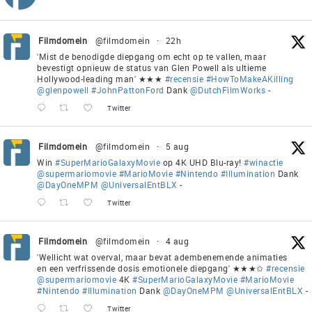
Filmdomein
@filmdomein
·
22h
'Mist de benodigde diepgang om echt op te vallen, maar
bevestigt opnieuw de status van Glen Powell als ultieme
Hollywood-leading man' ★★★
#recensie
#HowToMakeAKilling
@glenpowell
#JohnPattonFord
Dank
@DutchFilmWorks
-
Twitter
Filmdomein
@filmdomein
·
5 aug
Win
#SuperMarioGalaxyMovie
op 4K UHD Blu-ray!
#winactie
@supermariomovie
#MarioMovie
#Nintendo
#Illumination
Dank
@DayOneMPM
@UniversalEntBLX
-
Twitter
Filmdomein
@filmdomein
·
4 aug
'Wellicht wat overval, maar bevat adembenemende animaties
en een verfrissende dosis emotionele diepgang' ★★★✩
#recensie
@supermariomovie
4K
#SuperMarioGalaxyMovie
#MarioMovie
#Nintendo
#Illumination
Dank
@DayOneMPM
@UniversalEntBLX
-
Twitter