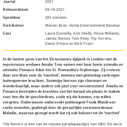
Jaartal
2021
Releasedatum
06-10-2021
Speelduur
361 minuten
Distributeur
Warner Bros. Home Entertainment Benelux
Cast
Laura Donnelly, Ann Skelly, Olivia Williams,
James Norton, Tom Riley, Pip Torrens,
Denis O'Hare en Nick Frost
In de laatste jaren van het Victoriaanse tijdperk in Londen runt de
mysterieuze weduwe Amalie True samen met haar beste vriendin en
uitvinder Penance Adair het St. Romaulda’s Orphenage. Zij creëren
daar een thuis voor de ‘touched’, mensen met plotseling verkregen
buitengewone krachten. Sommige hiervan zijn charmant en
wonderbaarlijk, maar andere ook juist zeer verontrustend. Amalia en
Penance bestrijden de krachten van het kwaad om plaats te maken
voor hen die de geschiedenis, zoals wij die kennen, zou willen
vergeten. Ondertussen onderzoekt politieagent Frank Mundi een
reeks moorden, gepleegd door de gevaarlijke seriemoordenaar
Maladie, waarvan gezegd wordt dat zij ook behoort tot de ‘touched’.
The Nevers is een van de nieuwe paradepaardjes van HBO. De serie