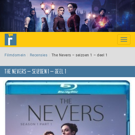
Toggle
naviga
Filmdomein
Recensies
The Nevers – seizoen 1 – deel 1
The Nevers – seizoen 1 – deel 1