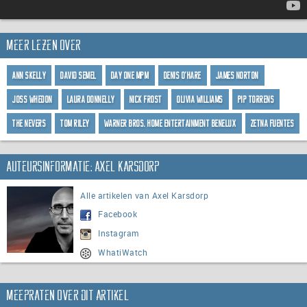
Meer lezen over
Ann Skelly
David Semel
Day One MPM
Denis O'Hare
James Norton
Joss Whedon
Laura Donnelly
Nick Frost
Olivia Williams
Pip Torrens
The Nevers
Tom Riley
Warner Bros. Home Entertainment Benelux
Zetna Fuentes
Auteursinformatie: Axel Karsdorp
Alle artikelen van Axel Karsdorp
Facebook
Instagram
WhatiWatch
Meepraten over dit artikel