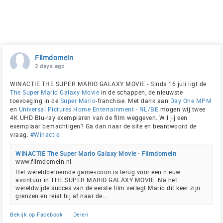
Filmdomein
2 days ago
WINACTIE THE SUPER MARIO GALAXY MOVIE - Sinds 16 juli ligt de
The Super Mario Galaxy Movie
in de schappen, de nieuwste
toevoeging in de
Super Mario
-franchise. Met dank aan
Day One MPM
en
Universal Pictures Home Entertainment - NL/BE
mogen wij twee
4K UHD Blu-ray exemplaren van de film weggeven. Wil jij een
exemplaar bemachtigen? Ga dan naar de site en beantwoord de
vraag.
#Winactie
WINACTIE The Super Mario Galaxy Movie - Filmdomein
www.filmdomein.nl
Het wereldberoemde game-icoon is terug voor een nieuw
avontuur in THE SUPER MARIO GALAXY MOVIE. Na het
wereldwijde succes van de eerste film verlegt Mario dit keer zijn
grenzen en reist hij af naar de...
Bekijk op Facebook
·
Delen