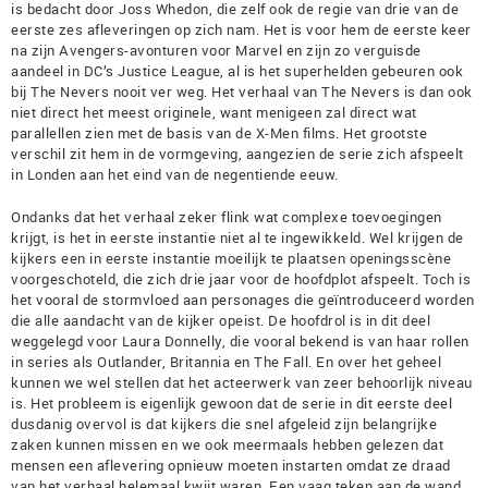
is bedacht door Joss Whedon, die zelf ook de regie van drie van de
eerste zes afleveringen op zich nam. Het is voor hem de eerste keer
na zijn Avengers-avonturen voor Marvel en zijn zo verguisde
aandeel in DC’s Justice League, al is het superhelden gebeuren ook
bij The Nevers nooit ver weg. Het verhaal van The Nevers is dan ook
niet direct het meest originele, want menigeen zal direct wat
parallellen zien met de basis van de X-Men films. Het grootste
verschil zit hem in de vormgeving, aangezien de serie zich afspeelt
in Londen aan het eind van de negentiende eeuw.
Ondanks dat het verhaal zeker flink wat complexe toevoegingen
krijgt, is het in eerste instantie niet al te ingewikkeld. Wel krijgen de
kijkers een in eerste instantie moeilijk te plaatsen openingsscène
voorgeschoteld, die zich drie jaar voor de hoofdplot afspeelt. Toch is
het vooral de stormvloed aan personages die geïntroduceerd worden
die alle aandacht van de kijker opeist. De hoofdrol is in dit deel
weggelegd voor Laura Donnelly, die vooral bekend is van haar rollen
in series als Outlander, Britannia en The Fall. En over het geheel
kunnen we wel stellen dat het acteerwerk van zeer behoorlijk niveau
is. Het probleem is eigenlijk gewoon dat de serie in dit eerste deel
dusdanig overvol is dat kijkers die snel afgeleid zijn belangrijke
zaken kunnen missen en we ook meermaals hebben gelezen dat
mensen een aflevering opnieuw moeten instarten omdat ze draad
van het verhaal helemaal kwijt waren. Een vaag teken aan de wand