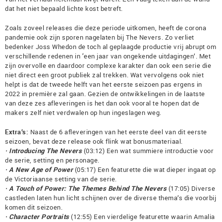
dat het niet bepaald lichte kost betreft.
Zoals zoveel releases die deze periode uitkomen, heeft de corona
pandemie ook zijn sporen nagelaten bij The Nevers. Zo verliet
bedenker Joss Whedon de toch al geplaagde productie vrij abrupt om
verschillende redenen in ‘een jaar van ongekende uitdagingen’. Met
zijn overvolle en daardoor complexe karakter dan ook een serie die
niet direct een groot publiek zal trekken. Wat vervolgens ook niet
helpt is dat de tweede helft van het eerste seizoen pas ergens in
2022 in première zal gaan. Gezien de ontwikkelingen in de laatste
van deze zes afleveringen is het dan ook vooral te hopen dat de
makers zelf niet verdwalen op hun ingeslagen weg.
Extra’s:
Naast de 6 afleveringen van het eerste deel van dit eerste
seizoen, bevat deze release ook flink wat bonusmateriaal.
· Introducing The Nevers
(03:12) Een wat summiere introductie voor
de serie, setting en personage.
· A New Age of Power
(05:17) Een featurette die wat dieper ingaat op
de Victoriaanse setting van de serie.
· A Touch of Power: The Themes Behind The Nevers
(17:05) Diverse
castleden laten hun licht schijnen over de diverse thema’s die voorbij
komen dit seizoen.
· Character Portraits
(12:55) Een vierdelige featurette waarin Amalia