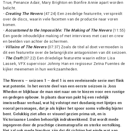
True, Penance Adair, Mary Brighton en Bonfire Annie apart worden
belicht.
· Creating The Nevers
(47:24) Een zesdelige featurette, verspreidt
over de discs, waarin vele facetten van de productie naar voren
komen.
· Accustomed to the Impossible: The Making of The Nevers
(11:55)
Een goede inhoudelijke making of met interviews met cast en crew
en beelden van achter de schermen.
· Villains of The Nevers
(07:37) Zoals de titel al doet vermoeden is
dit een featurette over de belangrijkste antagonisten van dit seizoen.
· The Craft
(07:22) Een driedelige featurette waarin editor Lisa
Lassek, VFX supervisor Johnny Han en regisseur Zetna Fuentes de
kijker meenemen in hun werkzaamheden.
The Nevers – seizoen 1 – deel 1 is een veeleisende serie met flink
wat potentie. In het eerste deel van een eerste seizoen is Joss
Whedon er blijkbaar de man niet naar om te kiezen voor een rustige
en gedegen opbouw. In plaats daarvan pakt hij een redelijk
inwisselbaar verhaal, wat hij volstopt met dusdanig met lijntjes en
vooral personages, dat je als kijker het spoor soms volledig bijster
bent. Gelukkig ziet alles er visueel gezien prima uit, en is
Victoriaanse Londen behoorlijk indrukwekkend. Dat wordt mede
ingegeven door de prachtige cinematografie en sterke vertolking.
Het zal ook mede hierdoor zijn dat dit richting het einde wat aan