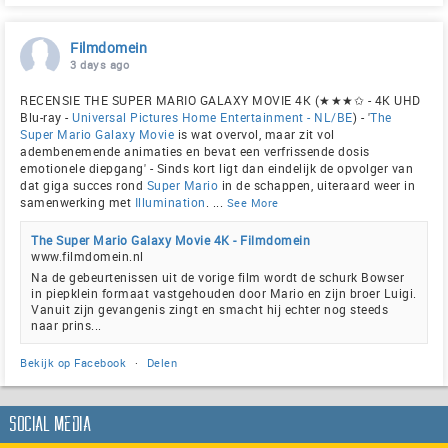
Filmdomein
3 days ago
RECENSIE THE SUPER MARIO GALAXY MOVIE 4K (★★★✩ - 4K UHD
Blu-ray -
Universal Pictures Home Entertainment - NL/BE
) - '
The
Super Mario Galaxy Movie
is wat overvol, maar zit vol
adembenemende animaties en bevat een verfrissende dosis
emotionele diepgang' - Sinds kort ligt dan eindelijk de opvolger van
dat giga succes rond
Super Mario
in de schappen, uiteraard weer in
samenwerking met
Illumination
.
...
See More
The Super Mario Galaxy Movie 4K - Filmdomein
www.filmdomein.nl
Na de gebeurtenissen uit de vorige film wordt de schurk Bowser
in piepklein formaat vastgehouden door Mario en zijn broer Luigi.
Vanuit zijn gevangenis zingt en smacht hij echter nog steeds
naar prins...
Bekijk op Facebook
·
Delen
Social Media