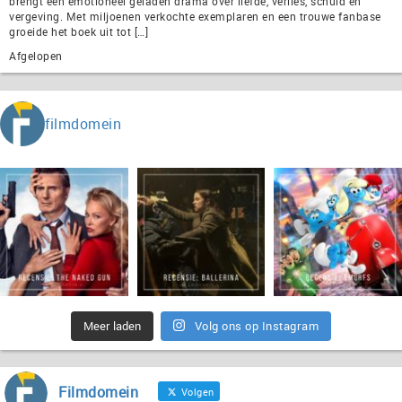
brengt een emotioneel geladen drama over liefde, verlies, schuld en
vergeving. Met miljoenen verkochte exemplaren en een trouwe fanbase
groeide het boek uit tot […]
Afgelopen
filmdomein
Meer laden
Volg ons op Instagram
Filmdomein
Volgen