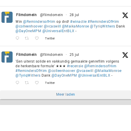
Filmdomein
@filmdomein
·
28 jul
Win
@RemindersofHim
op dvd!
#winactie
#RemindersOfHim
@colleenhoover
@vcaswill
@MaikaMonroe
@TyriqWithers
Dank
@DayOneMPM
@UniversalEntBLX
-
Twitter
Filmdomein
@filmdomein
·
25 jul
'Een uiterst solide en vakkundig gemaakte genrefilm volgens
de herkenbare formule' ★★★
#recensie
@RemindersofHim
#RemindersOfHim
@colleenhoover
@vcaswill
@MaikaMonroe
@TyriqWithers
Dank
@DayOneMPM
@UniversalEntBLX
-
Twitter
Meer laden