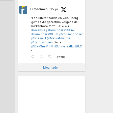
Filmdomein
25 jul
'Een uiterst solide en vakkundig
gemaakte genrefilm volgens de
herkenbare formule' ★★★
#recensie
@RemindersofHim
#RemindersOfHim
@colleenhoover
@vcaswill
@MaikaMonroe
@TyriqWithers
Dank
@DayOneMPM
@UniversalEntBLX
-
Twitter
Meer laden