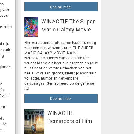
an,
Doe nu mee!
g van
roces
WINACTIE The Super
iversum
Mario Galaxy Movie
Het wereldberoemde game-icoon is terug
ls je
voor een nieuw avontuur in THE SUPER
t maakt
MARIO GALAXY MOVIE. Na het
kig
wereldwijde succes van de eerste film
verlegt Mario dit keer zijn grenzen en reist
gladde
hij af naar de verste uithoeken van het
heelal voor een groots, kleurrijk avontuur
vol actie, humor en herkenbare
personages. Geïnspireerd op de geliefde
er
[…]
fia
Oz in
Doe nu mee!
 en
WINACTIE
dt
Reminders of Him
 The
m.