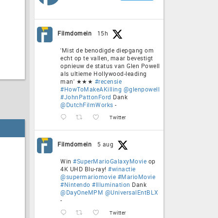
Filmdomein
15h
'Mist de benodigde diepgang om
echt op te vallen, maar bevestigt
opnieuw de status van Glen Powell
als ultieme Hollywood-leading
man' ★★★
#recensie
#HowToMakeAKilling
@glenpowell
#JohnPattonFord
Dank
@DutchFilmWorks
-
Twitter
Filmdomein
5 aug
Win
#SuperMarioGalaxyMovie
op
4K UHD Blu-ray!
#winactie
@supermariomovie
#MarioMovie
#Nintendo
#Illumination
Dank
@DayOneMPM
@UniversalEntBLX
-
Twitter