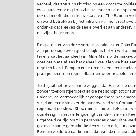
verhaal, dat zou zich richting op een corrupte politi
werd aangemoedigd om zich te concentreren op bestaa
deze spin-off, die na het succes van The Batman vol
en werd betrokken bij het inhuren van het creatieve
ondanks dat Reeves de regie overliet aan anderen, ka
als zijn The Batman.
De grote ster van deze serie is zonder meer Colin Far
zijn personage even goed bekijkt is het vrijwel onmog
tevens dat het aandeel van Mike Marino, de make-up 
doet het niets af aan het geheel. Wel zien we hier ee
afgeschilderd. Penguin is hier meer een soort midde
praatjes iedereen tegen elkaar uit weet te spelen en d
Toch gaat het te ver om te zeggen dat Farrell de serie
zonder toekomstperspectief die het schopt tot chauffe
Falcone, de vermoedelijk psychopatische seriemoord
strijd om controle over de onderwereld van Gotham C
regelmaat de show. Showrunner Lauren LeFranc, weet
qua design in het verlengde ligt van de visie van Re
uitgebreid de tijd om zijn personages goed uit te wer
goed de ruimte gebruikt die een serie biedt, ten opz
Penguin zoals we dat kennen; dat van de narcistisch