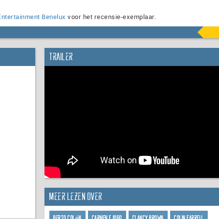
ntertainment Benelux
voor het recensie-exemplaar.
Trailer
Meer lezen over
Berto Colón
Carmen Ejogo
Clancy Brown
Colin Farrell