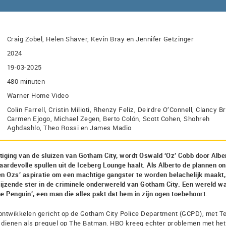
Craig Zobel, Helen Shaver, Kevin Bray en Jennifer Getzinger
2024
19-03-2025
480 minuten
Warner Home Video
Colin Farrell, Cristin Milioti, Rhenzy Feliz, Deirdre O’Connell, Clancy B
Carmen Ejogo, Michael Zegen, Berto Colón, Scott Cohen, Shohreh
Aghdashlo, Theo Rossi en James Madio
iging van de sluizen van Gotham City, wordt Oswald ‘Oz’ Cobb door Albe
aardevolle spullen uit de Iceberg Lounge haalt. Als Alberto de plannen on
en Ozs’ aspiratie om een machtige gangster te worden belachelijk maakt,
rijzende ster in de criminele onderwereld van Gotham City. Een wereld w
‘The Penguin’, een man die alles pakt dat hem in zijn ogen toebehoort.
e ontwikkelen gericht op de Gotham City Police Department (GCPD), met T
t dienen als prequel op The Batman. HBO kreeg echter problemen met het