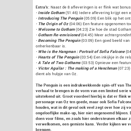
Extra’s:
Naast de 8 afleveringen is er flink wat bonus
· Inside Gotham
(51:46) Iedere aflevering krijgt een
· Introducing The Penguin
(05:09) Een blik op het o
· The Origin of Oz
(04:06) Een feature opgenomen toe
· Welcome to Gotham
(04:23) Zie hoe de stad Gotha
· Gotham Re-envisioned
(04:45) Meer achtergrondin
· Becoming The Penguin
(03:09) Een goed beeld van 
onherkenbaar is.
· Who is the Hangman : Portrait of Sofia Falcone
(04
· Hearts of The Penguin
(03:54) Een inkijkje in de re
· A Tale of Two Gothams
(03:53) Opnieuw een featur
· Victor Aguilar : The making of a Henchman
(07:23)
dient als hulpje van Oz.
The Penguin is een indrukwekkende spin-off van The 
verhaal te brengen in de vorm van een limited serie 
uitstekend uit. Groot voordeel hierbij is dat er flink
personage van Oz ten goede, maar ook Sofia Falcone. 
houden, wat in dit geval ook veel zegt over hoe zij v
ongelooflijke make-up, hier niet ongenoemd blijven. 
doen voor films, en zoals hier ondersteunen elkaar 
verwelkomen, een gemiste kans. Verder kijken we vo
brengen.