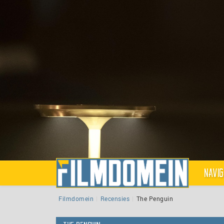
Navig
Filmdomein
Recensies
The Penguin