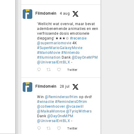
Filmdomein
4 aug
'Wellicht wat overval, maar bevat
adembenemende animaties en een
verfrissende dosis emotionele
diepgang' ★★★✩
#recensie
@supermariomovie
4K
#SuperMarioGalaxyMovie
#MarioMovie
#Nintendo
#Illumination
Dank
@DayOneMPM
@UniversalEntBLX
-
Twitter
Filmdomein
28 jul
Win
@RemindersofHim
op dvd!
#winactie
#RemindersOfHim
@colleenhoover
@vcaswill
@MaikaMonroe
@TyriqWithers
Dank
@DayOneMPM
@UniversalEntBLX
-
Twitter