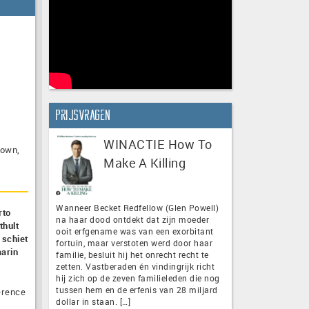
Prijsvragen
WINACTIE How To
rown,
Make A Killing
Wanneer Becket Redfellow (Glen Powell)
rto
na haar dood ontdekt dat zijn moeder
thult
ooit erfgename was van een exorbitant
 schiet
fortuin, maar verstoten werd door haar
aarin
familie, besluit hij het onrecht recht te
zetten. Vastberaden én vindingrijk richt
hij zich op de zeven familieleden die nog
tussen hem en de erfenis van 28 miljard
erence
dollar in staan. […]