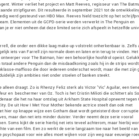
eagent. Winter verliet het project en Matt Reeves, regisseur van The Batm
nde stripfiguren. Dit resulteerde in september 2021 tot de ontwikkelin
ledig werd gesteund van HBO Max. Reeves hield toezicht op het schrijfp
 team. Elementen uit de GCPD-serie werden verwerkt in The Penguin en
n je er niet omheen dat deze limited serie zich afspeelt in hetzelfde un
rell, die onder een dikke laag make-up volstrekt onherkenbaar is. Zelfs a
elijk iets van Farrell zijn normale doen en laten erin terug te vinden. He
ontwerper voor The Batman, hier een behoorlijke hoofdrol opeist. Geluk
n totaal andere Penguin dan de misdaadkoning zoals hij in de strips wordt
nklasse-maffioso die door iedereen onderschat wordt, maar die met zijn 
uidelijk zijn ambities niet onder stoelen of banken steekt.
 alleen draagt. Zo is Rhenzy Feliz sterk als Victor ‘Vic’ Aguilar, een tien
ur en beschermer van Oz. Toch is het Cristin Milioti die schittert als So
enaar die het na haar ontslag uit Arkham State Hospital opneemt tegen 
ity. De uit How I Met Your Mother bekende actrice steelt dan ook met
 hier op knappe wijze een Gotham daat wordt geteisterd door corruptie
eves, maar dan net iets minder duister. Verder neemt deze serie vooral
ken. Soms kijkt de serie hierbij net iets teveel achterom, maar hierbij wor
ichte van een film. Een zo werkt de serie langzaam toe naar het beeld van
e psychopaat voor wie alles moet wijken voor zijn weg naar eeuwige roe