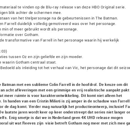
materiaal te vinden op de Blu-ray release van deze HBO Original serie.
 eigen blik achter de schermen mee.
ntstaan van het titelpersonage na de gebeurtenissen in The Batman.
n Farrell duidelijk volledig gemotiveerd was over het personage.
m min of meer gebruikt wordt als personage.
formatie over Gotham.
de transformative van Farrell in het personage waarin hij werkelijk
:03)
laties tussen Oz en zijn geliefde en zijn moeder.
e waarin Gotham centraal staat.
 Bedoeld als inleiding tot het verhaal van Vic, het personage dat dit seizo
Batman met een sublieme Colin Farrell in de hoofdrol. De keuze om dit
van acht afleveringen met een grimmige en vrij realistische aanpakt pakt
 wat meer ruimte is voor karakterontwikkeling. Dit komt niet alleen het
In handen van een Cristin Milioti is zij amper in de schaduw van Farrell
oor de dag komt. Verder mag natuurlijk het productieontwerp, inclusief Far
De laatste jaren wordt keer op keer onderstreept dat series niet langer o
zelfs. Enig smetje is dat we in Nederland geen 4K UHD release mogen
oral uit wat Reeves zijn visie betreft Gotham nog meer met zich mee g