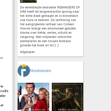
De wereldwijde bestseller REMINDERS OF
HIM heeft de langverwachte sprong naar
het witte doek gemaakt en is binnenkort
ook thuis te beleven. De verfilming van
het aangrijpende verhaal van Colleen
Hoover brengt een emotioneel geladen
drama over liefde, verlies, schuld en
vergeving. Met miljoenen verkochte
exemplaren en een trouwe fanbase
groeide het boek uit tot […]
Afgelopen
en
filmdomein
 te
rell’s
nder
aat