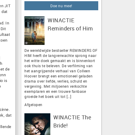
en JIT
Doe nu mee!
 dat
WINACTIE
d. In
Reminders of Him
Dit
ultaat
zoen
De wereldwijde bestseller REMINDERS OF
HIM heeft de langverwachte sprong naar
t
het witte doek gemaakt en is binnenkort
ch
ook thuis te beleven. De verfilming van
et de
het aangrijpende verhaal van Colleen
ynn
Hoover brengt een emotioneel geladen
o is
drama over liefde, verlies, schuld en
e
vergeving. Met miljoenen verkochte
exemplaren en een trouwe fanbase
groeide het boek uit tot […]
Afgelopen
cène.
ek, dat
WINACTIE The
Bride!
llende