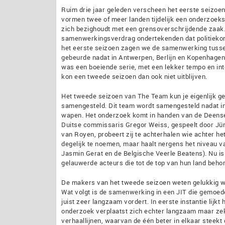
Ruim drie jaar geleden verscheen het eerste seizoen
vormen twee of meer landen tijdelijk een onderzoeks
zich bezighoudt met een grensoverschrijdende zaak.
samenwerkingsverdrag ondertekenden dat politiekor
het eerste seizoen zagen we de samenwerking tussen
gebeurde nadat in Antwerpen, Berlijn en Kopenhagen
was een boeiende serie, met een lekker tempo en int
kon een tweede seizoen dan ook niet uitblijven.
Het tweede seizoen van The Team kun je eigenlijk g
samengesteld. Dit team wordt samengesteld nadat 
wapen. Het onderzoek komt in handen van de Deense
Duitse commissaris Gregor Weiss, gespeelt door Jür
van Royen, probeert zij te achterhalen wie achter het
degelijk te noemen, maar haalt nergens het niveau va
Jasmin Gerat en de Belgische Veerle Beatens). Nu is
gelauwerde acteurs die tot de top van hun land beho
De makers van het tweede seizoen weten gelukkig we
Wat volgt is de samenwerking in een JIT die gemoedel
juist zeer langzaam vordert. In eerste instantie lijkt
onderzoek verplaatst zich echter langzaam maar zeke
verhaallijnen, waarvan de één beter in elkaar steekt 