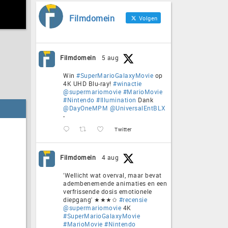
Filmdomein
Volgen
Filmdomein
5 aug
Win
#SuperMarioGalaxyMovie
op
4K UHD Blu-ray!
#winactie
@supermariomovie
#MarioMovie
#Nintendo
#Illumination
Dank
@DayOneMPM
@UniversalEntBLX
-
Twitter
Filmdomein
4 aug
'Wellicht wat overval, maar bevat
adembenemende animaties en een
verfrissende dosis emotionele
diepgang' ★★★✩
#recensie
@supermariomovie
4K
#SuperMarioGalaxyMovie
#MarioMovie
#Nintendo