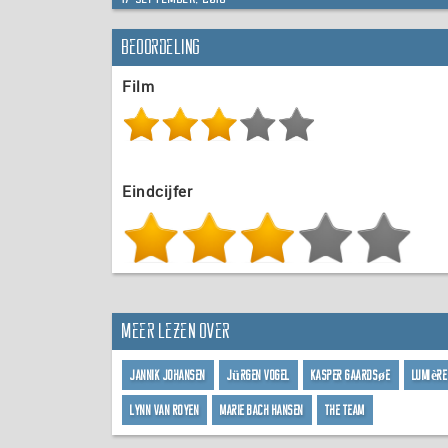
Beoordeling
Film
Eindcijfer
Meer lezen over
Jannik Johansen
Jürgen Vogel
Kasper Gaardsøe
Lumière
Lynn van Royen
Marie Bach Hansen
The Team