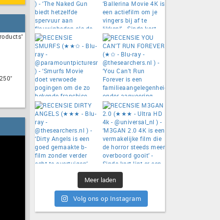
roducts"
250"
Meer laden
Volg ons op Instagram