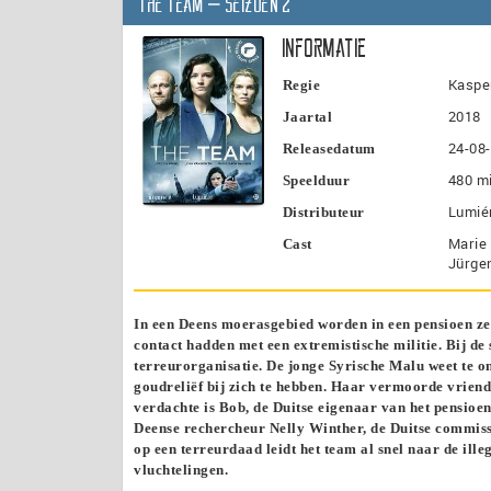
The Team – seizoen 2
Informatie
Kaspe
Regie
2018
Jaartal
24-08
Releasedatum
480 m
Speelduur
Lumié
Distributeur
Marie
Cast
Jürge
In een Deens moerasgebied worden in een pensioen zes
contact hadden met een extremistische militie. Bij d
terreurorganisatie. De jonge Syrische Malu weet te on
goudreliëf bij zich te hebben. Haar vermoorde vriend 
verdachte is Bob, de Duitse eigenaar van het pensioen
Deense rechercheur Nelly Winther, de Duitse commissa
op een terreurdaad leidt het team al snel naar de ill
vluchtelingen.