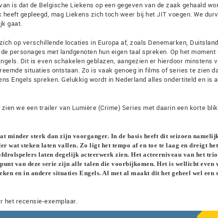
van is dat de Belgische Liekens op een gegeven van de zaak gehaald wor
heeft gepleegd, mag Liekens zich toch weer bij het JIT voegen. We durv
jk gaat.
zich op verschillende locaties in Europa af, zoals Denemarken, Duitsland
t de personages met landgenoten hun eigen taal spreken. Op het moment 
Engels. Dit is even schakelen geblazen, aangezien er hierdoor minstens v
vreemde situaties ontstaan. Zo is vaak genoeg in films of series te zien d
s Engels spreken. Gelukkig wordt in Nederland alles ondertiteld en is a
ien we een trailer van Lumière (Crime) Series met daarin een korte blik
t minder sterk dan zijn voorganger. In de basis heeft dit seizoen namelij
 wat steken laten vallen. Zo ligt het tempo af en toe te laag en dreigt het
drolspelers laten degelijk acteerwerk zien. Het acteerniveau van het trio
uspunt van deze serie zijn alle talen die voorbijkomen. Het is wellicht even
ken en in andere situaties Engels. Al met al maakt dit het geheel wel een 
r het recensie-exemplaar.