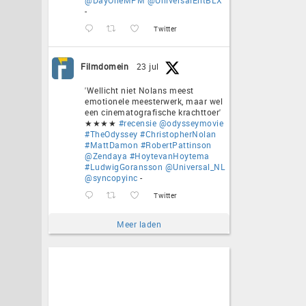
-
Twitter
Filmdomein
23 jul
'Wellicht niet Nolans meest
emotionele meesterwerk, maar wel
een cinematografische krachttoer'
★★★★
#recensie
@odysseymovie
#TheOdyssey
#ChristopherNolan
#MattDamon
#RobertPattinson
@Zendaya
#HoytevanHoytema
#LudwigGoransson
@Universal_NL
@syncopyinc
-
Twitter
Meer laden