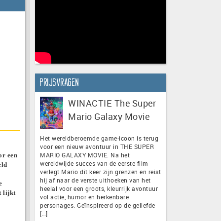
Prijsvragen
WINACTIE The Super
Mario Galaxy Movie
Het wereldberoemde game-icoon is terug
voor een nieuw avontuur in THE SUPER
MARIO GALAXY MOVIE. Na het
or een
wereldwijde succes van de eerste film
eld
verlegt Mario dit keer zijn grenzen en reist
hij af naar de verste uithoeken van het
e
heelal voor een groots, kleurrijk avontuur
 lijkt
vol actie, humor en herkenbare
personages. Geïnspireerd op de geliefde
[…]