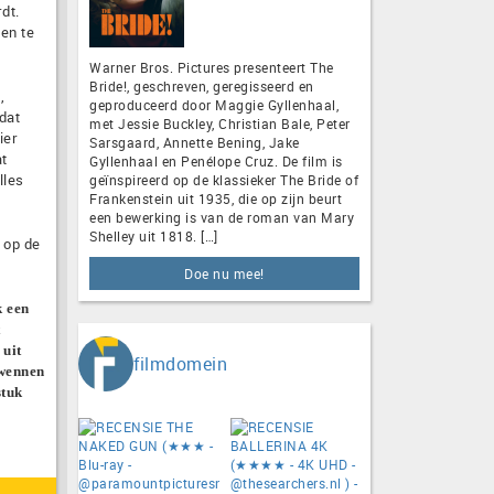
dt.
en te
Warner Bros. Pictures presenteert The
Bride!, geschreven, geregisseerd en
,
geproduceerd door Maggie Gyllenhaal,
dat
met Jessie Buckley, Christian Bale, Peter
ier
Sarsgaard, Annette Bening, Jake
at
Gyllenhaal en Penélope Cruz. De film is
lles
geïnspireerd op de klassieker The Bride of
Frankenstein uit 1935, die op zijn beurt
een bewerking is van de roman van Mary
Shelley uit 1818. […]
 op de
Doe nu mee!
k een
 uit
filmdomein
 wennen
stuk