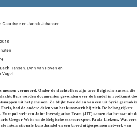
r Gaardsøe en Jannik Johansen
-2018
inuten
re
 Bach Hansen, Lynn van Royen en
n Vogel
 mensen vermoord. Onder de slachtoffers zijn twee Belgische zussen, die
e slachtoffers worden documenten gevonden over de handel in roofkunst do
tsnappen uit het pensioen. Ze blijkt twee delen van een uit Syrië gesmokk
Faris, had de andere delen van het kunstwerk bij zich. De belangrijkste
. Europol stelt een Joint Investigation Team (JIT) samen dat bestaat uit d
ris Gregor Weiss en de Belgische terreurexpert Paula Liekens. Wat eerst
egale internationale kunsthandel en een breed uitgesponnen netwerk van