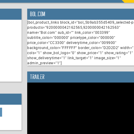
Bol.com
[bol_product_links block_id="bol_5b9ab355d5409_selected-p
products="9200000042162565,9200000042162563"
name="Bol.com" sub_id="" link_color="003399"
subtitle_color="000000" pricetype_color="000000"
price_color="CC3300" deliverytime_color="009900"
background_color="FFFFFF" border_color="D2D2D2" width="
cols="1" show_bol_logo="0" show_price="1" show_rating="1"
show_deliverytime="1" link_target="1" image_size="1"
admin_preview="1"]
Trailer