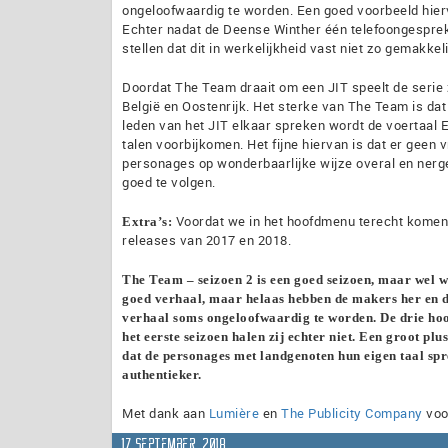
ongeloofwaardig te worden. Een goed voorbeeld hier
Echter nadat de Deense Winther één telefoongesprek 
stellen dat dit in werkelijkheid vast niet zo gemakkeli
Doordat The Team draait om een JIT speelt de serie 
België en Oostenrijk. Het sterke van The Team is da
leden van het JIT elkaar spreken wordt de voertaal 
talen voorbijkomen. Het fijne hiervan is dat er geen 
personages op wonderbaarlijke wijze overal en nergen
goed te volgen.
Voordat we in het hoofdmenu terecht komen z
Extra’s:
releases van 2017 en 2018.
The Team – seizoen 2 is een goed seizoen, maar wel wa
goed verhaal, maar helaas hebben de makers her en der
verhaal soms ongeloofwaardig te worden. De drie hoof
het eerste seizoen halen zij echter niet. Een groot pl
dat de personages met landgenoten hun eigen taal spre
authentieker.
Met dank aan
Lumière
en
The Publicity Company
voo
17 september, 2018