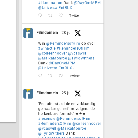
#Illumination
Dank
@DayOneMPM
@UniversalEntBLX
-
Twitter
Filmdomein
28 jul
Win
@RemindersofHim
op dvd!
#winactie
#RemindersOfHim
@colleenhoover
@vcaswill
@MaikaMonroe
@TyriqWithers
Dank
@DayOneMPM
@UniversalEntBLX
-
Twitter
Filmdomein
25 jul
'Een uiterst solide en vakkundig
gemaakte genrefilm volgens de
herkenbare formule' ★★★
#recensie
@RemindersofHim
#RemindersOfHim
@colleenhoover
@vcaswill
@MaikaMonroe
@TyriqWithers
Dank
@DayOneMPM
@UniversalEntBLX