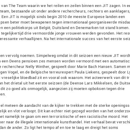
 van The Team waarin we het reilen en zeilen binnen een JIT zagen. In e
team, bestaande uit onder andere rechercheurs, rechters en aanklagers,
 Een JIT is mogelijk sinds begin 2010 de meeste Europese landen een
psen beter moet bewapenen tegen internationaal georganiseerde misdaa
 een politiekorps uit België, Duitsland en Denemarken tot stand komen. 
 tegelijkertijd drie vermoordde jonge vrouwen werden gevonden. Het res
eressante verhaallijnen. Na het internationale succes van het eerste sei
een vervolg noemen. Simpelweg omdat in dit seizoen een nieuw JIT word
in een Deens pensioen zes mensen worden vermoord met een automatis
 rechercheur Nelly Winther, gespeelt door Marie Bach Hansen. Samen m
gen Vogel, en de Belgische terreurexpert Paula Liekens, gespeelt door L
 vreselijke bloedbad zit en vooral ook waarom. Het acteerwerk van dit tri
n het drietal uit het eerste seizoen (de Deense Lars Mikkelsen, de Duits
 dit zo goed als onmogelijk, aangezien zij moeten opboksen tegen drie
ren.
l meteen de aandacht van de kijker te trekken met de sterke openingss
ijk en vlot verloopt. Dit kan echter niet gezegd worden van het onderzo
 het namelijk te gaan om een terroristische of een racistische moord. Het
r naar de illegale internationale kunsthandel. Het verhaal bevat verschi
dan de ander. Zo ligt het tempo af en toe te laag en dreigt het soms