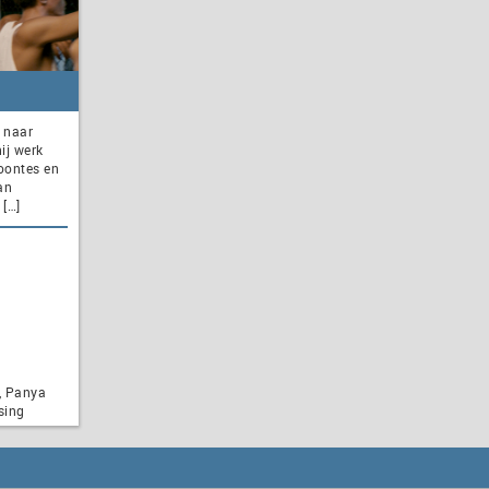
e naar
ij werk
woontes en
an
 […]
, Panya
sing