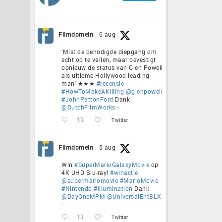
Filmdomein
6 aug
'Mist de benodigde diepgang om
echt op te vallen, maar bevestigt
opnieuw de status van Glen Powell
als ultieme Hollywood-leading
man' ★★★
#recensie
#HowToMakeAKilling
@glenpowell
#JohnPattonFord
Dank
@DutchFilmWorks
-
Twitter
Filmdomein
5 aug
Win
#SuperMarioGalaxyMovie
op
4K UHD Blu-ray!
#winactie
@supermariomovie
#MarioMovie
#Nintendo
#Illumination
Dank
@DayOneMPM
@UniversalEntBLX
-
Twitter