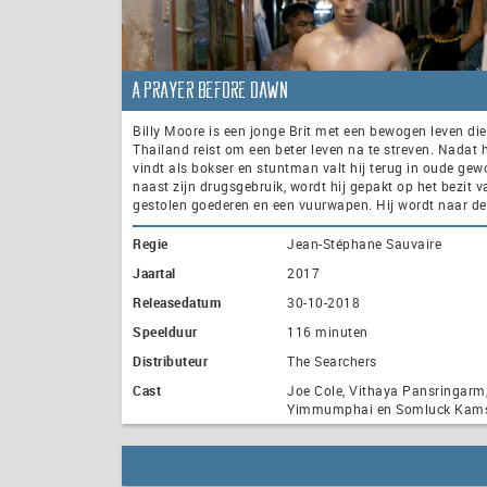
A Prayer Before Dawn
Billy Moore is een jonge Brit met een bewogen leven di
Thailand reist om een beter leven na te streven. Nadat h
vindt als bokser en stuntman valt hij terug in oude ge
naast zijn drugsgebruik, wordt hij gepakt op het bezit v
gestolen goederen en een vuurwapen. Hij wordt naar de
Regie
Jean-Stéphane Sauvaire
Jaartal
2017
Releasedatum
30-10-2018
Speelduur
116 minuten
Distributeur
The Searchers
Cast
Joe Cole, Vithaya Pansringarm
Yimmumphai en Somluck Kam