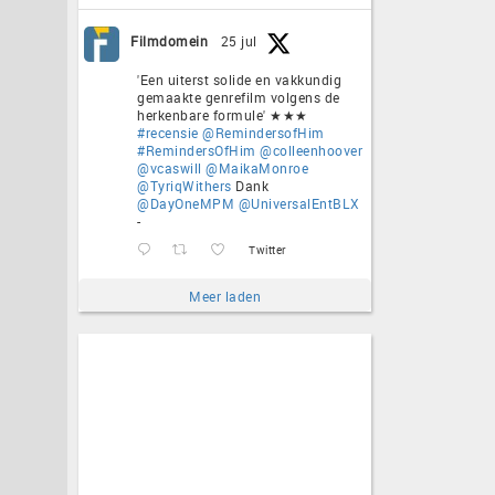
Filmdomein
25 jul
'Een uiterst solide en vakkundig
gemaakte genrefilm volgens de
herkenbare formule' ★★★
#recensie
@RemindersofHim
#RemindersOfHim
@colleenhoover
@vcaswill
@MaikaMonroe
@TyriqWithers
Dank
@DayOneMPM
@UniversalEntBLX
-
Twitter
Meer laden