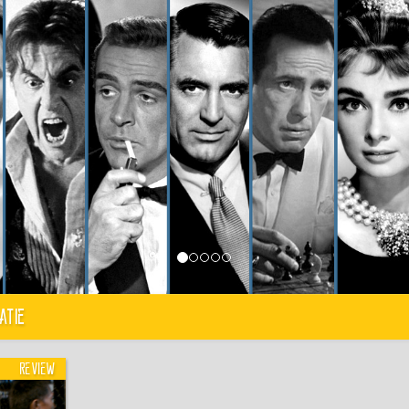
atie
Review