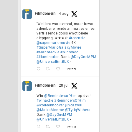
Filmdomein
4 aug
'Wellicht wat overval, maar bevat
adembenemende animaties en een
verfrissende dosis emotionele
diepgang' ★★★✩
#recensie
@supermariomovie
4K
#SuperMarioGalaxyMovie
#MarioMovie
#Nintendo
#Illumination
Dank
@DayOneMPM
@UniversalEntBLX
-
Twitter
Filmdomein
28 jul
Win
@RemindersofHim
op dvd!
#winactie
#RemindersOfHim
@colleenhoover
@vcaswill
@MaikaMonroe
@TyriqWithers
Dank
@DayOneMPM
@UniversalEntBLX
-
Twitter