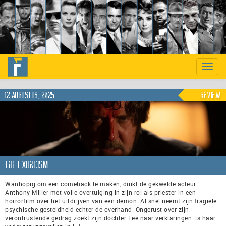
Previous
Nex
Toggle
naviga
12 augustus, 2025
Review
The Exorcism
Wanhopig om een comeback te maken, duikt de gekwelde acteur
Anthony Miller met volle overtuiging in zijn rol als priester in een
horrorfilm over het uitdrijven van een demon. Al snel neemt zijn fragiele
psychische gesteldheid echter de overhand. Ongerust over zijn
verontrustende gedrag zoekt zijn dochter Lee naar verklaringen: is haar