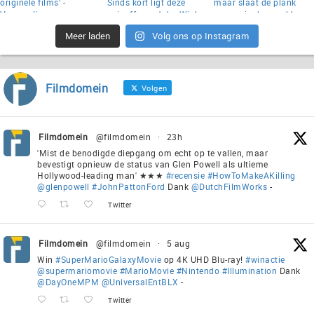
Meer laden
Volg ons op Instagram
Filmdomein
Volgen
Filmdomein
@filmdomein
·
23h
'Mist de benodigde diepgang om echt op te vallen, maar
bevestigt opnieuw de status van Glen Powell als ultieme
Hollywood-leading man' ★★★
#recensie
#HowToMakeAKilling
@glenpowell
#JohnPattonFord
Dank
@DutchFilmWorks
-
Twitter
Filmdomein
@filmdomein
·
5 aug
Win
#SuperMarioGalaxyMovie
op 4K UHD Blu-ray!
#winactie
@supermariomovie
#MarioMovie
#Nintendo
#Illumination
Dank
@DayOneMPM
@UniversalEntBLX
-
Twitter