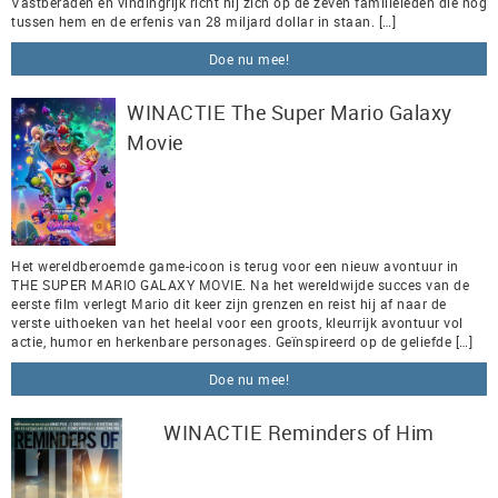
Vastberaden én vindingrijk richt hij zich op de zeven familieleden die nog
tussen hem en de erfenis van 28 miljard dollar in staan. […]
Doe nu mee!
WINACTIE The Super Mario Galaxy
Movie
Het wereldberoemde game-icoon is terug voor een nieuw avontuur in
THE SUPER MARIO GALAXY MOVIE. Na het wereldwijde succes van de
eerste film verlegt Mario dit keer zijn grenzen en reist hij af naar de
verste uithoeken van het heelal voor een groots, kleurrijk avontuur vol
actie, humor en herkenbare personages. Geïnspireerd op de geliefde […]
Doe nu mee!
WINACTIE Reminders of Him