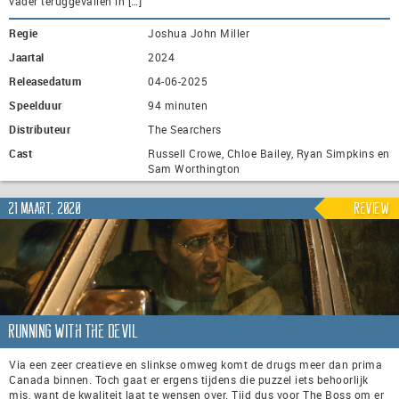
vader teruggevallen in […]
Regie
Joshua John Miller
Jaartal
2024
Releasedatum
04-06-2025
Speelduur
94 minuten
Distributeur
The Searchers
Cast
Russell Crowe, Chloe Bailey, Ryan Simpkins en
Sam Worthington
21 maart, 2020
Review
Running with the Devil
Via een zeer creatieve en slinkse omweg komt de drugs meer dan prima
Canada binnen. Toch gaat er ergens tijdens die puzzel iets behoorlijk
mis, want de kwaliteit laat te wensen over. Tijd dus voor The Boss om er