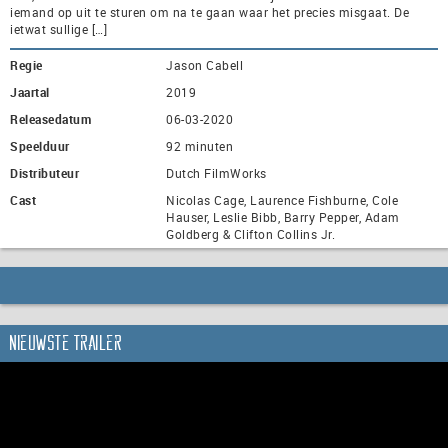
iemand op uit te sturen om na te gaan waar het precies misgaat. De
ietwat sullige […]
Regie
Jason Cabell
Jaartal
2019
Releasedatum
06-03-2020
Speelduur
92 minuten
Distributeur
Dutch FilmWorks
Cast
Nicolas Cage, Laurence Fishburne, Cole
Hauser, Leslie Bibb, Barry Pepper, Adam
Goldberg & Clifton Collins Jr.
Nieuwste trailer