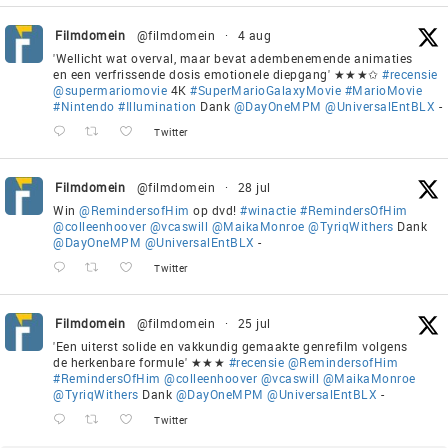
Filmdomein
@filmdomein
·
4 aug
'Wellicht wat overval, maar bevat adembenemende animaties
en een verfrissende dosis emotionele diepgang' ★★★✩
#recensie
@supermariomovie
4K
#SuperMarioGalaxyMovie
#MarioMovie
#Nintendo
#Illumination
Dank
@DayOneMPM
@UniversalEntBLX
-
Twitter
Filmdomein
@filmdomein
·
28 jul
Win
@RemindersofHim
op dvd!
#winactie
#RemindersOfHim
@colleenhoover
@vcaswill
@MaikaMonroe
@TyriqWithers
Dank
@DayOneMPM
@UniversalEntBLX
-
Twitter
Filmdomein
@filmdomein
·
25 jul
'Een uiterst solide en vakkundig gemaakte genrefilm volgens
de herkenbare formule' ★★★
#recensie
@RemindersofHim
#RemindersOfHim
@colleenhoover
@vcaswill
@MaikaMonroe
@TyriqWithers
Dank
@DayOneMPM
@UniversalEntBLX
-
Twitter