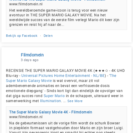
www.filmdomein.nl
Het wereldberoemde game-icoon is terug voor een nieuw
avontuur in THE SUPER MARIO GALAXY MOVIE. Na het
wereldwijde succes van de eerste film verlegt Mario dit keer zijn
grenzen en reist hij af naar de...
Bekijk op Facebook
·
Delen
Filmdomein
3 days ago
RECENSIE THE SUPER MARIO GALAXY MOVIE 4K (★★★✩ - 4K UHD
Blu-ray -
Universal Pictures Home Entertainment - NL/BE
) - '
The
Super Mario Galaxy Movie
is wat overvol, maar zit vol
adembenemende animaties en bevat een verfrissende dosis
emotionele diepgang' - Sinds kort ligt dan eindelijk de opvolger van
dat giga succes rond
Super Mario
in de schappen, uiteraard weer in
samenwerking met
Illumination
.
...
See More
The Super Mario Galaxy Movie 4K - Filmdomein
www.filmdomein.nl
Na de gebeurtenissen uit de vorige film wordt de schurk Bowser
in piepklein formaat vastgehouden door Mario en zijn broer Luigi.
Vanuit zijn gevangenis zingt en smacht hij echter nog steeds