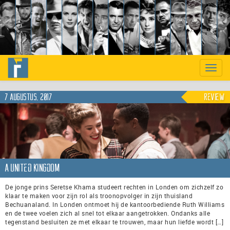
Previous
Nex
Toggle
naviga
7 augustus, 2017
Review
A United Kingdom
De jonge prins Seretse Khama studeert rechten in Londen om zichzelf zo
klaar te maken voor zijn rol als troonopvolger in zijn thuisland
Bechuanaland. In Londen ontmoet hij de kantoorbediende Ruth Williams
en de twee voelen zich al snel tot elkaar aangetrokken. Ondanks alle
tegenstand besluiten ze met elkaar te trouwen, maar hun liefde wordt […]