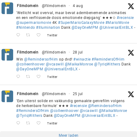
Filmdomein
@filmdomein
·
4 aug
'Wellicht wat overval, maar bevat adembenemende animaties
en een verfrissende dosis emotionele diepgang' ★★★✩
#recensie
@supermariomovie
4K
#SuperMarioGalaxyMovie
#MarioMovie
#Nintendo
#Illumination
Dank
@DayOneMPM
@UniversalEntBLX
-
Twitter
Filmdomein
@filmdomein
·
28 jul
Win
@RemindersofHim
op dvd!
#winactie
#RemindersOfHim
@colleenhoover
@vcaswill
@MaikaMonroe
@TyriqWithers
Dank
@DayOneMPM
@UniversalEntBLX
-
Twitter
Filmdomein
@filmdomein
·
25 jul
'Een uiterst solide en vakkundig gemaakte genrefilm volgens
de herkenbare formule' ★★★
#recensie
@RemindersofHim
#RemindersOfHim
@colleenhoover
@vcaswill
@MaikaMonroe
@TyriqWithers
Dank
@DayOneMPM
@UniversalEntBLX
-
Twitter
Meer laden