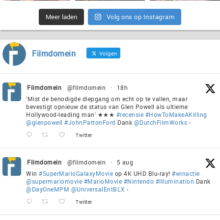
Meer laden
Volg ons op Instagram
Filmdomein
Volgen
Filmdomein
@filmdomein
·
18h
'Mist de benodigde diepgang om echt op te vallen, maar
bevestigt opnieuw de status van Glen Powell als ultieme
Hollywood-leading man' ★★★
#recensie
#HowToMakeAKilling
@glenpowell
#JohnPattonFord
Dank
@DutchFilmWorks
-
Twitter
Filmdomein
@filmdomein
·
5 aug
Win
#SuperMarioGalaxyMovie
op 4K UHD Blu-ray!
#winactie
@supermariomovie
#MarioMovie
#Nintendo
#Illumination
Dank
@DayOneMPM
@UniversalEntBLX
-
Twitter