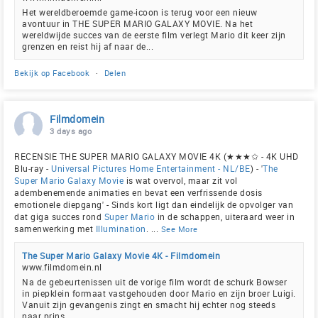
Het wereldberoemde game-icoon is terug voor een nieuw
avontuur in THE SUPER MARIO GALAXY MOVIE. Na het
wereldwijde succes van de eerste film verlegt Mario dit keer zijn
grenzen en reist hij af naar de...
Bekijk op Facebook
·
Delen
Filmdomein
3 days ago
RECENSIE THE SUPER MARIO GALAXY MOVIE 4K (★★★✩ - 4K UHD
Blu-ray -
Universal Pictures Home Entertainment - NL/BE
) - '
The
Super Mario Galaxy Movie
is wat overvol, maar zit vol
adembenemende animaties en bevat een verfrissende dosis
emotionele diepgang' - Sinds kort ligt dan eindelijk de opvolger van
dat giga succes rond
Super Mario
in de schappen, uiteraard weer in
samenwerking met
Illumination
.
...
See More
The Super Mario Galaxy Movie 4K - Filmdomein
www.filmdomein.nl
Na de gebeurtenissen uit de vorige film wordt de schurk Bowser
in piepklein formaat vastgehouden door Mario en zijn broer Luigi.
Vanuit zijn gevangenis zingt en smacht hij echter nog steeds
naar prins...