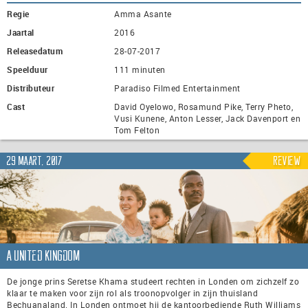
Regie
Amma Asante
Jaartal
2016
Releasedatum
28-07-2017
Speelduur
111 minuten
Distributeur
Paradiso Filmed Entertainment
Cast
David Oyelowo, Rosamund Pike, Terry Pheto,
Vusi Kunene, Anton Lesser, Jack Davenport en
Tom Felton
29 maart, 2017
Review
A United Kingdom
De jonge prins Seretse Khama studeert rechten in Londen om zichzelf zo
klaar te maken voor zijn rol als troonopvolger in zijn thuisland
Bechuanaland. In Londen ontmoet hij de kantoorbediende Ruth Williams